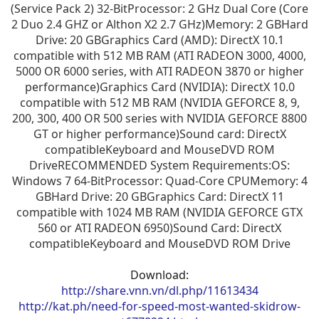
(Service Pack 2) 32-BitProcessor: 2 GHz Dual Core (Core
2 Duo 2.4 GHZ or Althon X2 2.7 GHz)Memory: 2 GBHard
Drive: 20 GBGraphics Card (AMD): DirectX 10.1
compatible with 512 MB RAM (ATI RADEON 3000, 4000,
5000 OR 6000 series, with ATI RADEON 3870 or higher
performance)Graphics Card (NVIDIA): DirectX 10.0
compatible with 512 MB RAM (NVIDIA GEFORCE 8, 9,
200, 300, 400 OR 500 series with NVIDIA GEFORCE 8800
GT or higher performance)Sound card: DirectX
compatibleKeyboard and MouseDVD ROM
DriveRECOMMENDED System Requirements:OS:
Windows 7 64-BitProcessor: Quad-Core CPUMemory: 4
GBHard Drive: 20 GBGraphics Card: DirectX 11
compatible with 1024 MB RAM (NVIDIA GEFORCE GTX
560 or ATI RADEON 6950)Sound Card: DirectX
compatibleKeyboard and MouseDVD ROM Drive
Download:
http://share.vnn.vn/dl.php/11613434
http://kat.ph/need-for-speed-most-wanted-skidrow-