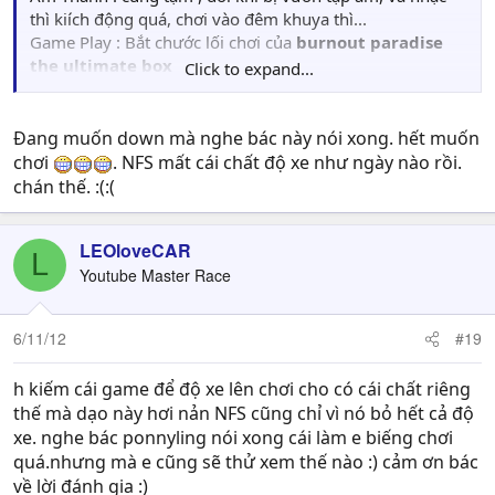
thì kiích động quá, chơi vào đêm khuya thì...
Game Play : Bắt chước lối chơi của
burnout paradise
the ultimate box
Click to expand...
Camera play : khó chịu, vì tốc độ của các cuộc đua diễn ra
quá lẹ không theo và nắm bắt kịp, nhìn rất chóng mặt.
Chỉnh hộp số : Nếu đã nói tới các dòng NFS gần đây, dân
Đang muốn down mà nghe bác này nói xong. hết muốn
thuộc dạng Pro, đua với bạn bè kiếm chút tiền cafe thì
chơi
. NFS mất cái chất độ xe như ngày nào rồi.
đảm bảo ai cũng chuyển sang xài Số Sàn ( Manual ) , chỉ
chán thế. :(:(
có Kitchen or Baby kid hay là Loser hoặc chỉ đơn thuần là
giải trí kô hơn thua thì mới chịu xài Số Tự Động ( Auto ).
LEOloveCAR
Game không cho chỉnh , và cứ thế mà bấm A là tiến, Z là
L
lùi ... tào lao thật.
Youtube Master Race
Game kô còn giử lại đặc trưng vốn có trc đây là vì quá tự
6/11/12
#19
do, pha lẫn cách chơi của dòng game khác. Một dạng lai
tạp không hoàn hảo...game chỉ hợp chơi với tay cầm, kô
h kiếm cái game để độ xe lên chơi cho có cái chất riêng
hợp chơi với bàn phím PC. và lối chơi không dành cho
thế mà dạo này hơi nản NFS cũng chỉ vì nó bỏ hết cả độ
người 18+, mà dành cho người 18-.
xe. nghe bác ponnyling nói xong cái làm e biếng chơi
Nếu ai cố gắn chơi xong hết game thì cũng chả biết mục
quá.nhưng mà e cũng sẽ thử xem thế nào :) cảm ơn bác
đích chính trong việc theo đuổi khám phá là gì ngoài việc
về lời đánh gia :)