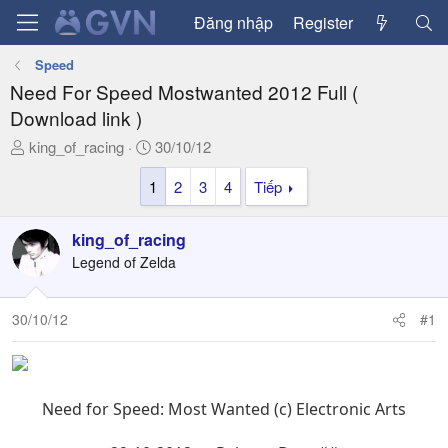
Đăng nhập
Register
Speed
Need For Speed Mostwanted 2012 Full (
Download link )
T
N
king_of_racing
30/10/12
h
g
1
2
3
4
Tiếp
r
à
e
y
a
g
king_of_racing
d
ử
Legend of Zelda
s
i
t
a
30/10/12
#1
r
t
e
r
Need for Speed: Most Wanted (c) Electronic Arts