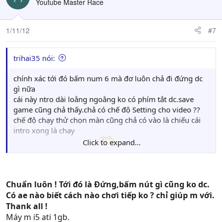
Youtube Master Race
1/11/12
#7
trihai35 nói:
chính xác tới đó bấm num 6 mà đơ luôn chả đi đứng dc
gì nữa
cái này ntro dài loằng ngoằng ko có phím tắt dc.save
game cũng chả thấy.chả có chế độ Setting cho video ??
chế độ chạy thử chọn màn cũng chả có vào là chiếu cái
intro xong là chạy
Click to expand...
chả hiễu ra làm sao nữa
Chuẩn luôn ! Tới đó là Đứng,bấm nút gì cũng ko dc.
Có ae nào biết cách nào chơi tiếp ko ? chỉ giúp m với.
Thank all !
Máy m i5 ati 1gb.