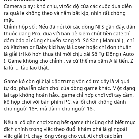
Camera play : khó chịu, vì tốc độ của các cuộc đua diễn
ra quá lẹ không theo và nắm bắt kịp, nhìn rất chóng
mặt.
Chỉnh hộp số : Nếu đã nói tới các dòng NFS gần đây, dân
thuộc dạng Pro, đua với bạn bè kiếm chút tiền cafe thì
đảm bảo ai cũng chuyển sang xài Số Sàn ( Manual ) , chỉ
có Kitchen or Baby kid hay là Loser hoặc chỉ đơn thuần
là giải trí kô hơn thua thì mới chịu xài Số Tự Động ( Auto
). Game không cho chỉnh , và cứ thế mà bấm A là tiến, Z
là lùi ... tào lao thật.
Game kô còn giử lại đặc trưng vốn có trc đây là vì quá
tự do, pha lẫn cách chơi của dòng game khác. Một dạng
lai tạp không hoàn hảo...game chỉ hợp chơi với tay cầm,
kô hợp chơi với bàn phím PC. và lối chơi không dành
cho người 18+, mà dành cho người 18-.
Nếu ai cố gắn chơi xong hết game thì cũng chả biết mục
đích chính trong việc theo đuổi khám phá là gì ngoài
việc giải trí, chạy lòng vòng cho vui. Ai chơi các bản