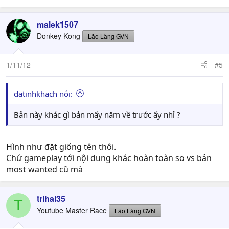
malek1507
Donkey Kong
Lão Làng GVN
1/11/12
#5
datinhkhach nói:
Bản này khác gì bản mấy năm về trước ấy nhỉ ?
Hình như đặt giống tên thôi.
Chứ gameplay tới nội dung khác hoàn toàn so vs bản
most wanted cũ mà
trihai35
T
Youtube Master Race
Lão Làng GVN