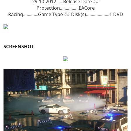
29-10-2012......Release Date ##
Protection................EACore
Racing.............Game Type ## Disk(s)....................1 DVD
SCREENSHOT