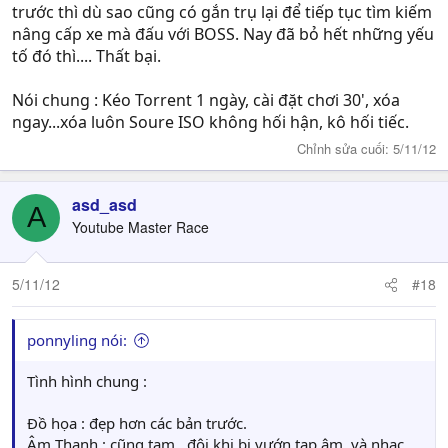
trước thì dù sao cũng có gắn trụ lại để tiếp tục tìm kiếm
nâng cấp xe mà đấu với BOSS. Nay đã bỏ hết những yếu
tố đó thì.... Thất bại.
Nói chung : Kéo Torrent 1 ngày, cài đặt chơi 30', xóa
ngay...xóa luôn Soure ISO không hối hận, kô hối tiếc.
Chỉnh sửa cuối:
5/11/12
asd_asd
A
Youtube Master Race
5/11/12
#18
ponnyling nói:
Tình hình chung :
Đồ họa : đẹp hơn các bản trước.
Âm Thanh : cũng tạm , đôi khi bị vướn tạp âm, và nhạc