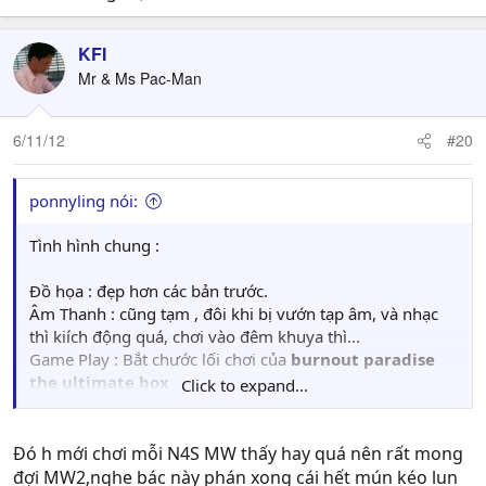
giải trí, chạy lòng vòng cho vui. Ai chơi các bản trước thì
dù sao cũng có gắn trụ lại để tiếp tục tìm kiếm nâng cấp
KFI
xe mà đấu với BOSS. Nay đã bỏ hết những yếu tố đó
Mr & Ms Pac-Man
thì.... Thất bại.
Nói chung : Kéo Torrent 1 ngày, cài đặt chơi 30', xóa
6/11/12
#20
ngay...xóa luôn Soure ISO không hối hận, kô hối tiếc.
ponnyling nói:
Tình hình chung :
Đồ họa : đẹp hơn các bản trước.
Âm Thanh : cũng tạm , đôi khi bị vướn tạp âm, và nhạc
thì kiích động quá, chơi vào đêm khuya thì...
Game Play : Bắt chước lối chơi của
burnout paradise
the ultimate box
Click to expand...
Camera play : khó chịu, vì tốc độ của các cuộc đua diễn ra
quá lẹ không theo và nắm bắt kịp, nhìn rất chóng mặt.
Chỉnh hộp số : Nếu đã nói tới các dòng NFS gần đây, dân
Đó h mới chơi mỗi N4S MW thấy hay quá nên rất mong
thuộc dạng Pro, đua với bạn bè kiếm chút tiền cafe thì
đợi MW2,nghe bác này phán xong cái hết mún kéo lun