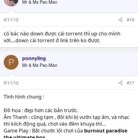
Mr & Ms Pac-Man
4/11/12
#16
có bác nào down được cái torrent thì up cho mình
với....down cái torrent ở link trên ko được
ponnyling
P
Mr & Ms Pac-Man
5/11/12
#17
Tình hình chung :
Đồ họa : đẹp hơn các bản trước.
Âm Thanh : cũng tạm , đôi khi bị vướn tạp âm, và nhạc
thì kiích động quá, chơi vào đêm khuya thì...
Game Play : Bắt chước lối chơi của
burnout paradise
the ultimate box