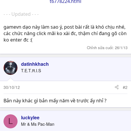
t6778224.html
- - - Updated - - -
gamevn dạo này làm sao ý, post bài rất là khó chịu nhé,
các chức năng click mãi ko xài đc, thậm chí đang gõ còn
ko enter đc :(
Chỉnh sửa cuối:
26/1/13
datinhkhach
T.E.T.Я.I.S
30/10/12
#2
Bản này khác gì bản mấy năm về trước ấy nhỉ ?
luckylee
L
Mr & Ms Pac-Man