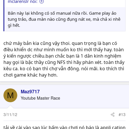
mclarenslr nói:
Bản này lại không có số manual nữa rồi. Game play ảo
tung trảo, đua màn nào cũng đụng nát xe, mà chả xi nhê
gì hết.
chứ máy bản kia cũng vậy thoi. quan trọng là bạn có
điều khiển dc như mình muốn ko thì mới thấy hay. toàn
ý kiến ngược chiều.bạn chắc bạn là 1 dân kinh nghiệm
hay gọi là bậc thầy cũng NFS thì hãy phán xét. toàn thấy
kêu ca. ko có bạn thì chợ vẫn đông. nói mãi. ko thích thì
chơi game khác hay hơn.
Maz9717
M
Youtube Master Race
3/11/12
#13
tải về cài vào sao lúc bấm vào chơi nó báo là appli cation