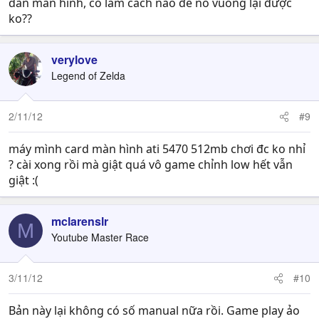
dãn màn hình, có làm cách nào để nó vuông lại được
ko??
verylove
Legend of Zelda
2/11/12
#9
máy mình card màn hình ati 5470 512mb chơi đc ko nhỉ
? cài xong rồi mà giật quá vô game chỉnh low hết vẫn
giật :(
mclarenslr
M
Youtube Master Race
3/11/12
#10
Bản này lại không có số manual nữa rồi. Game play ảo