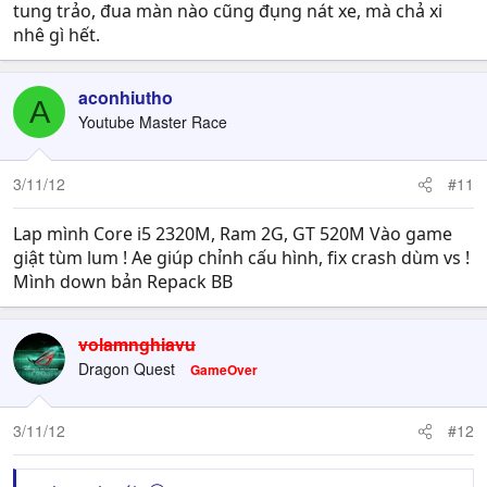
tung trảo, đua màn nào cũng đụng nát xe, mà chả xi
nhê gì hết.
aconhiutho
A
Youtube Master Race
3/11/12
#11
Lap mình Core i5 2320M, Ram 2G, GT 520M Vào game
giật tùm lum ! Ae giúp chỉnh cấu hình, fix crash dùm vs !
Mình down bản Repack BB
volamnghiavu
Dragon Quest
GameOver
3/11/12
#12