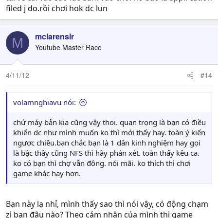
filed j do.rồi chơi hok dc lun
mclarenslr
M
Youtube Master Race
4/11/12
#14
volamnghiavu nói:
chứ máy bản kia cũng vậy thoi. quan trọng là bạn có điều
khiển dc như mình muốn ko thì mới thấy hay. toàn ý kiến
ngược chiều.bạn chắc bạn là 1 dân kinh nghiệm hay gọi
là bậc thầy cũng NFS thì hãy phán xét. toàn thấy kêu ca.
ko có bạn thì chợ vẫn đông. nói mãi. ko thích thì chơi
game khác hay hơn.
Bạn này lạ nhỉ, mình thấy sao thì nói vậy, có động chạm
zì bạn đâu nào? Theo cảm nhận của mình thì game