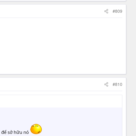
#809
#810
h để sở hữu nó