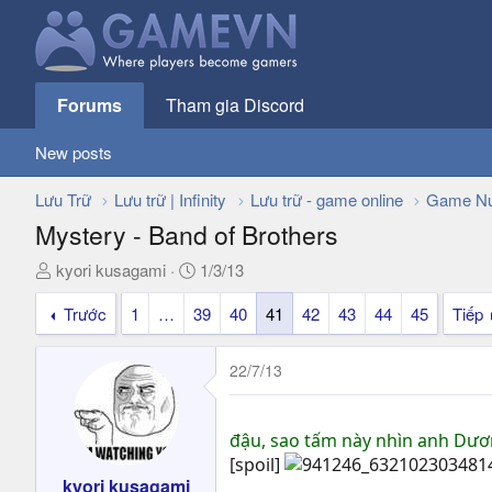
Forums
Tham gia Discord
New posts
Lưu Trữ
Lưu trữ | Infinity
Lưu trữ - game online
Game Nư
Mystery - Band of Brothers
T
N
kyori kusagami
1/3/13
h
g
Trước
1
…
39
40
41
42
43
44
45
Tiếp
r
à
e
y
a
g
22/7/13
d
ử
s
i
t
đậu, sao tấm này nhìn anh Dươ
a
[spoil]
r
kyori kusagami