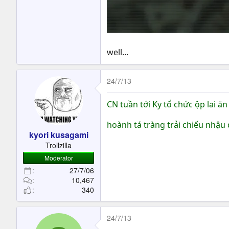
well...
24/7/13
CN tuần tới Ky tổ chức ộp lai
hoành tá tràng trải chiếu nhậu
kyori kusagami
Trollzilla
Moderator
27/7/06
10,467
340
24/7/13