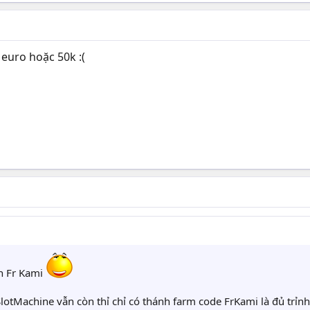
uro hoặc 50k :(
nh Fr Kami
lotMachine vẫn còn thỉ chỉ có thánh farm code FrKami là đủ trỉn