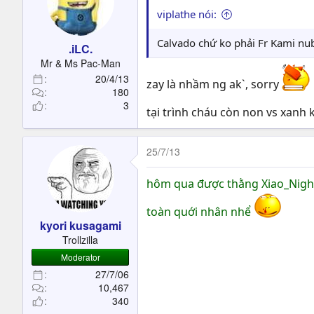
viplathe nói:
Calvado chứ ko phải Fr Kami nu
.iLC.
Mr & Ms Pac-Man
20/4/13
zay là nhầm ng ak`, sorry
180
3
tại trình cháu còn non vs xanh k
well...
25/7/13
hôm qua được thằng Xiao_Nigh
toàn quới nhân nhể
kyori kusagami
Trollzilla
Moderator
27/7/06
10,467
340