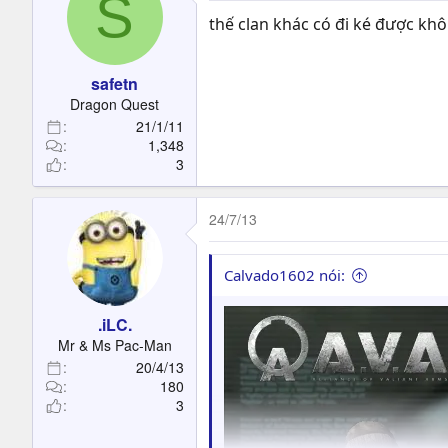
S
thế clan khác có đi ké được kh
safetn
Dragon Quest
21/1/11
1,348
3
24/7/13
Calvado1602 nói:
.iLC.
Mr & Ms Pac-Man
20/4/13
180
3