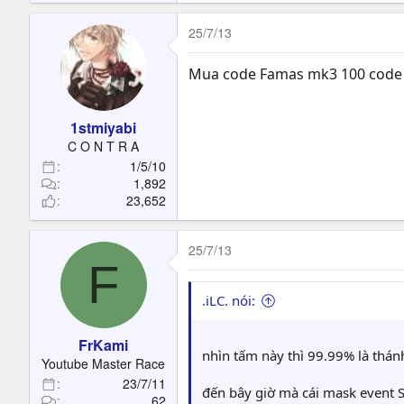
25/7/13
Mua code Famas mk3 100 code e
1stmiyabi
C O N T R A
1/5/10
1,892
23,652
25/7/13
F
.iLC. nói:
FrKami
nhìn tấm này thì 99.99% là thá
Youtube Master Race
23/7/11
đến bây giờ mà cái mask event S
62