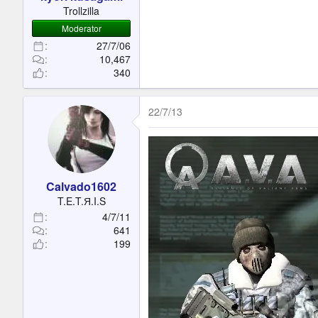
t
Trollzilla
e
Moderator
r
27/7/06
10,467
340
22/7/13
Calvado1602
T.E.T.Я.I.S
4/7/11
641
199