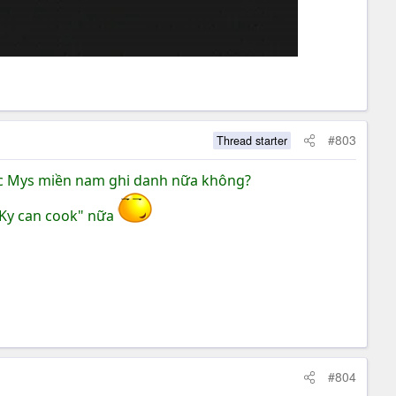
#803
Thread starter
uộc Mys miền nam ghi danh nữa không?
 "Ky can cook" nữa
#804