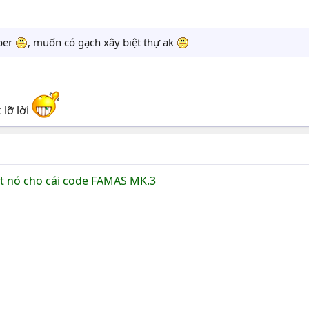
ber
, muốn có gạch xây biệt thự ak
 lỡ lời
t nó cho cái code FAMAS MK.3