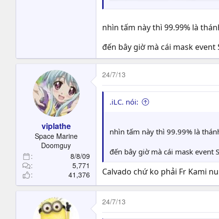
nhìn tấm này thì 99.99% là thá
đến bây giờ mà cái mask event 
24/7/13
.iLC. nói:
viplathe
nhìn tấm này thì 99.99% là thá
Space Marine
Doomguy
đến bây giờ mà cái mask event S
8/8/09
5,771
Calvado chứ ko phải Fr Kami n
41,376
24/7/13