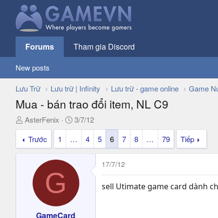
Forums
Tham gia Discord
New posts
Lưu Trữ
Lưu trữ | Infinity
Lưu trữ - game online
Game Nư
Mua - bán trao đổi item, NL C9
T
N
AsterFenix
3/7/12
h
g
Trước
1
…
4
5
6
7
8
…
79
Tiếp
r
à
e
y
a
g
17/7/12
d
ử
G
s
i
sell Utimate game card dành ch
t
a
r
_GameCard_