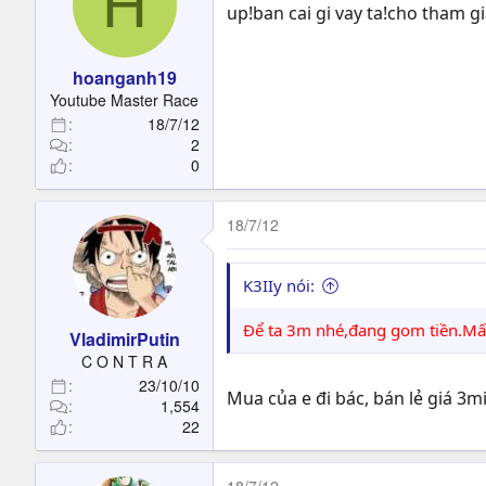
H
up!ban cai gi vay ta!cho tham g
hoanganh19
Youtube Master Race
18/7/12
2
0
18/7/12
K3IIy nói:
Để ta 3m nhé,đang gom tiền.Mấy
VladimirPutin
C O N T R A
23/10/10
Mua của e đi bác, bán lẻ giá 3mi
1,554
22