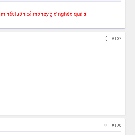
m hết luôn cả money,giờ nghèo quá :(
#107
#108