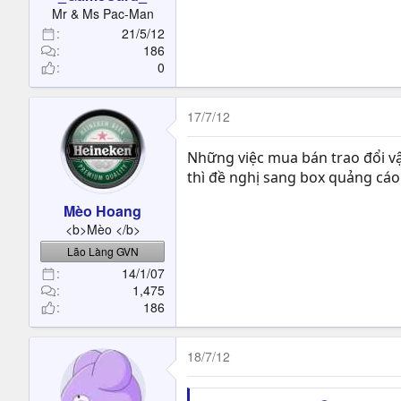
t
Mr & Ms Pac-Man
e
21/5/12
r
186
0
17/7/12
Những việc mua bán trao đổi v
thì đề nghị sang box quảng cáo.
Mèo Hoang
<b>Mèo </b>
Lão Làng GVN
14/1/07
1,475
186
18/7/12