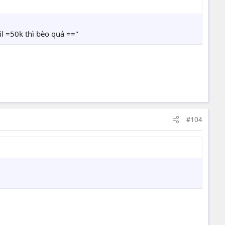
il =50k thì bèo quá =="
#104