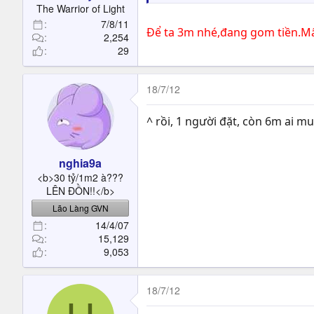
The Warrior of Light
7/8/11
Để ta 3m nhé,đang gom tiền.Mấ
2,254
29
18/7/12
^ rồi, 1 người đặt, còn 6m ai mua
nghia9a
<b>30 tỷ/1m2 à???
LÊN ĐỒN!!</b>
Lão Làng GVN
14/4/07
15,129
9,053
18/7/12