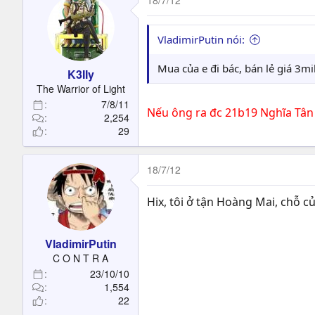
18/7/12
VladimirPutin nói:
Mua của e đi bác, bán lẻ giá 3mi
K3IIy
The Warrior of Light
7/8/11
Nếu ông ra đc 21b19 Nghĩa Tân 
2,254
29
18/7/12
Hix, tôi ở tận Hoàng Mai, chỗ củ
VladimirPutin
C O N T R A
23/10/10
1,554
22