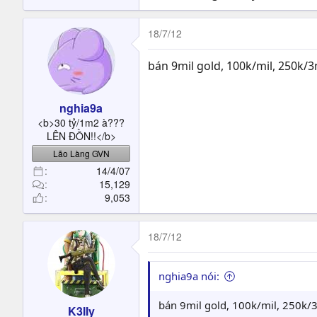
18/7/12
bán 9mil gold, 100k/mil, 250k
nghia9a
<b>30 tỷ/1m2 à???
LÊN ĐỒN!!</b>
Lão Làng GVN
14/4/07
15,129
9,053
18/7/12
nghia9a nói:
bán 9mil gold, 100k/mil, 250k
K3IIy