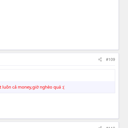
#109
 luôn cả money,giờ nghèo quá :(