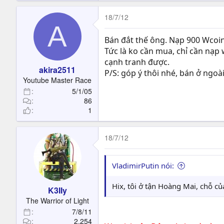
18/7/12
A
Bán đắt thế ông. Nạp 900 Wcoin
Tức là ko cần mua, chỉ cần nạp 
cạnh tranh được.
akira2511
P/S: góp ý thôi nhé, bán ở ngo
Youtube Master Race
5/1/05
86
1
18/7/12
VladimirPutin nói:
Hix, tôi ở tận Hoàng Mai, chỗ của
K3IIy
The Warrior of Light
7/8/11
2,254