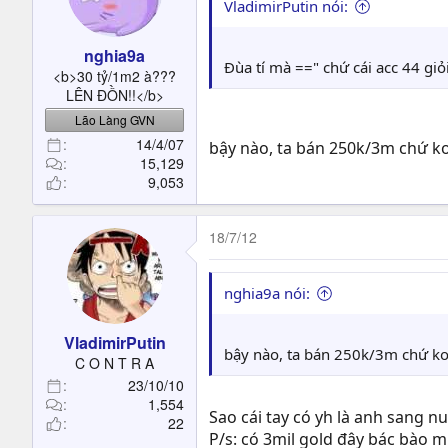
VladimirPutin nói:
nghia9a
Đùa tí mà ==" chứ cái acc 44 gi
<b>30 tỷ/1m2 à???
LÊN ĐỒN!!</b>
Lão Làng GVN
14/4/07
bậy nào, ta bán 250k/3m chứ ko
15,129
9,053
18/7/12
nghia9a nói:
VladimirPutin
bậy nào, ta bán 250k/3m chứ ko
C O N T R A
23/10/10
1,554
Sao cái tay có yh là anh sang n
22
P/s: có 3mil gold đây bác bào 