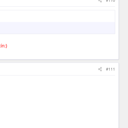
#110
ín:)
#111