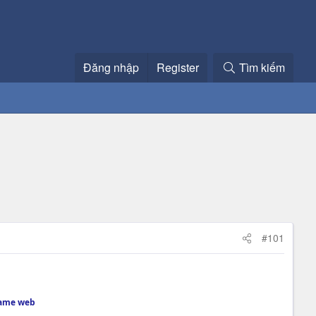
Đăng nhập
Register
Tìm kiếm
#101
 game web