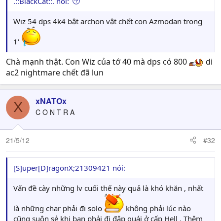
.::BlackCat::. nói:
Wiz 54 dps 4k4 bật archon vật chết con Azmodan trong
1'
Chà mạnh thật. Con Wiz của tớ 40 mà dps có 800
di
ac2 nightmare chết đã lun
xNATOx
X
C O N T R A
21/5/12
#32
[S]uper[D]ragonX;21309421 nói:
Vấn đề cày những lv cuối thế này quả là khó khăn , nhất
là những char phải đi solo
không phải lúc nào
cũng suôn sẻ khi bạn phải đi đập quái ở cấp Hell . Thêm