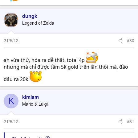
dungk
Legend of Zelda
21/5/12
#30
ah vừa thử, hóa ra dễ thật. total 4p
nhưng mà chỉ được tầm 5k gold trên lần thôi mà, đầo
đâu ra 20k
kimlam
K
Mario & Luigi
21/5/12
#31