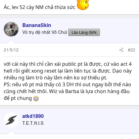
Ác, lev 52 cày NM chả thừa sức
BananaSkin
Vũ trụ đệ nhất Vỏ Chúi
Lão Làng GVN
21/5/12
#22
với cái này thì chỉ cần xài public pt là được, cứ vào act 4
hell rồi giết xong reset lại làm liên tục là được. Dạo này
nhiều ng làm trò này lắm nên ko sợ thiếu pt.
PS: nếu vô pt mà thấy có 3 DH thì out ngay bởi thế nào
cũng chết hết thôi. Wiz và Barba là lựa chọn hàng đầu
để pt chung
atkd1890
T.E.T.Я.I.S