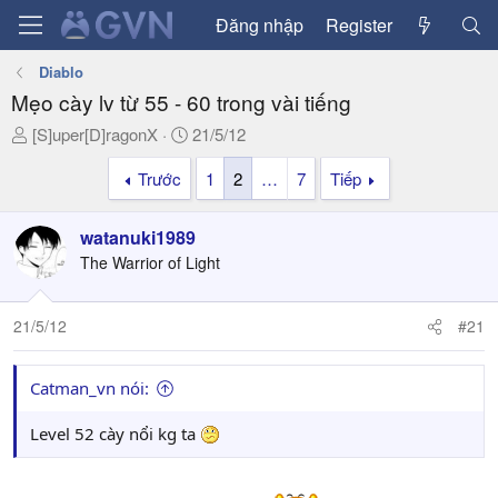
Đăng nhập
Register
Diablo
Mẹo cày lv từ 55 - 60 trong vài tiếng
T
N
[S]uper[D]ragonX
21/5/12
h
g
Trước
1
2
…
7
Tiếp
r
à
e
y
a
g
watanuki1989
d
ử
The Warrior of Light
s
i
t
a
21/5/12
#21
r
t
Catman_vn nói:
e
r
Level 52 cày nổi kg ta