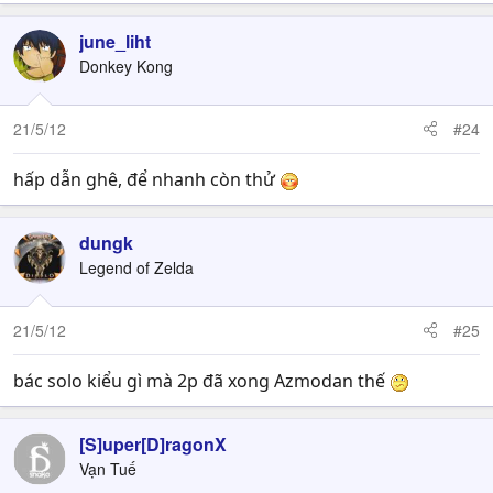
june_liht
Donkey Kong
21/5/12
#24
hấp dẫn ghê, để nhanh còn thử
dungk
Legend of Zelda
21/5/12
#25
bác solo kiểu gì mà 2p đã xong Azmodan thế
[S]uper[D]ragonX
Vạn Tuế