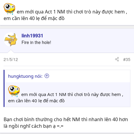
có 44800 exp cùng ít tiền lẻ .
em mới qua Act 1 NM thì chơi trò này được hem ,
Tiếp đó mau chóng bay về base nói chuyện với
em cần lên 40 lẹ để mặc đồ
thanh niên
Lieutenant Lavail
sau đo chạy sang
phải rồi chui vào
The Armory
rồi phi lên
Bastion's
Keep
linh19931
Fire in the hole!
Sau khi skip cắt cảnh bạn lại có tiếp 44800 exp
cùng ít tiền lẻ
21/5/12
#35
Nghe có vẻ dài dòng nhưng chắc cũng chỉ mất 2~3
phút
hungktuong nói:
Rồi bạn chạy luôn sang
ACT IV
qua cái portal mở
em mới qua Act 1 NM thì chơi trò này được hem ,
sẵn , đi đến cuối đường gặp 2 thanh niên đang cãi
em cần lên 40 lẹ để mặc đồ
nhau , kệ họ , ngồi đợi khoảng 10s 1 thằng sẽ chạy
mất . Nói chuyện với thanh niên còn lại và vào
portal tiếp .
Bạn chơi bình thường cho hết NM thì nhanh lên 40 hơn
là ngồi nghĩ cách bạn ạ =.=
Đến đây bạn sẽ phải clear 1 lũ bâu nhâu tầm 20
con 1 lúc
nhưng với sức của bạn tầm lv 55 bạn đủ