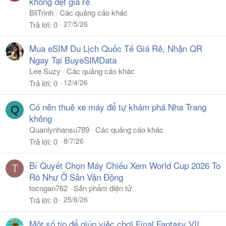
không dệt giá rẻ
BiiTrinh
Các quảng cáo khác
27/5/26
Trả lời
0
Mua eSIM Du Lịch Quốc Tế Giá Rẻ, Nhận QR
Ngay Tại BuyeSIMData
Lee Suzy
Các quảng cáo khác
12/4/26
Trả lời
0
Có nên thuê xe máy để tự khám phá Nha Trang
Q
không
Quanlynhansu789
Các quảng cáo khác
8/7/26
Trả lời
0
Bí Quyết Chọn Máy Chiếu Xem World Cup 2026 To
T
Rõ Như Ở Sân Vận Động
tocngan762
Sản phẩm điện tử
25/6/26
Trả lời
0
Một số tip để giúp việc chơi Final Fantasy VII