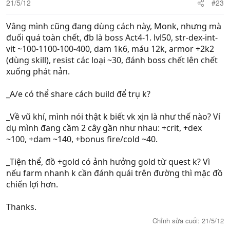
21/5/12
#23
Vâng mình cũng đang dùng cách này, Monk, nhưng mà
đuối quá toàn chết, đb là boss Act4-1. lvl50, str-dex-int-
vit ~100-1100-100-400, dam 1k6, máu 12k, armor +2k2
(dùng skill), resist các loại ~30, đánh boss chết lên chết
xuống phát nản.
_A/e có thể share cách build để trụ k?
_Về vũ khí, mình nói thật k biết vk xịn là như thế nào? Ví
dụ mình đang cầm 2 cây gần như nhau: +crit, +dex
~100, +dam ~140, +bonus fire/cold ~40.
_Tiện thể, đồ +gold có ảnh hưởng gold từ quest k? Vì
nếu farm nhanh k cần đánh quái trên đường thì mặc đồ
chiến lợi hơn.
Thanks.
Chỉnh sửa cuối:
21/5/12