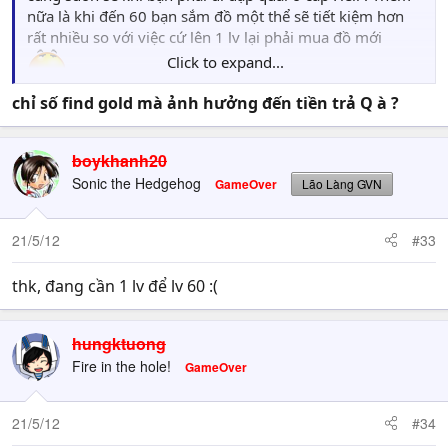
nữa là khi đến 60 bạn sắm đồ một thể sẽ tiết kiệm hơn
rất nhiều so với việc cứ lên 1 lv lại phải mua đồ mới
Click to expand...
. Phương án là thế này
chỉ số find gold mà ảnh hưởng đến tiền trả Q à ?
Chuyển sang độ khó
Nightmare
boykhanh20
Chọn nhiệm vụ
HEART OF SIN
ở
ACT III
rồi chọn
Sonic the Hedgehog
GameOver
Lão Làng GVN
phần
KILL AZMODAN
21/5/12
Sau khi vào map nhanh chóng bay đến
The Core
#33
of Arreat
thk, đang cần 1 lv để lv 60 :(
Cứ chạy theo hướng mũi tên trên bản đồ đến hang
Heart of Sin
quái có thể khá nhiều nhưng tránh
hungktuong
không đánh càng tốt vì cũng không được bao
nhiêu
Fire in the hole!
GameOver
Thịt
AZMODAN
nhanh nhất có thể , sau đó skip
21/5/12
#34
mọi loại movie lằng nhằng tốn nước mắt , và bạn