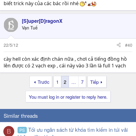
biết trick này của các bác rồi nhé
[S]uper[D]ragonX
Vạn Tuế
22/5/12
#40
cày hell còn xác định chán nữa , chơi cả tiếng đồng hồ
lên được có 2 vạch exp , cái này vào 3 lần là full 1 vạch
Trước
1
2
…
7
Tiếp
You must log in or register to reply here.
Similar threads
Tối ưu ngân sách từ khóa tìm kiếm in túi vải
PS
B