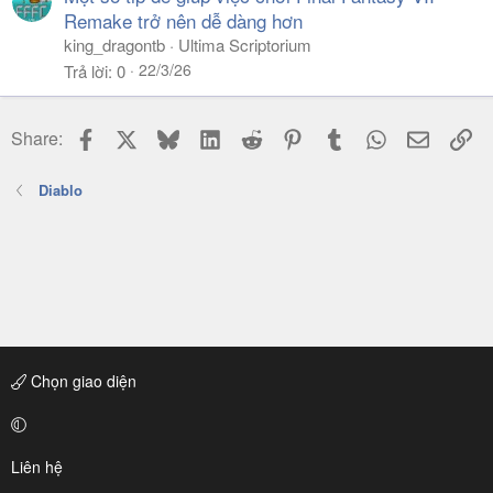
Remake trở nên dễ dàng hơn
king_dragontb
Ultima Scriptorium
22/3/26
Trả lời
0
Facebook
X
Bluesky
LinkedIn
Reddit
Pinterest
Tumblr
WhatsApp
Email
Li
Share:
Diablo
Chọn giao diện
Liên hệ