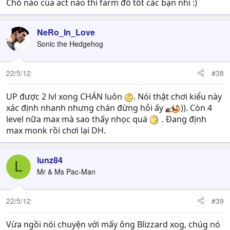
17d7d67f34877814_45025825.farm.jpg
[/td]
Chỗ nào của act nào thì farm đồ tốt các bạn nhì :)
[/tr]
[/table]
NeRo_In_Love
Sonic the Hedgehog
22/5/12
#38
UP được 2 lvl xong CHÁN luôn
. Nói thật chơi kiểu này
xác định nhanh nhưng chán đừng hỏi ấy
)). Còn 4
level nữa max mà sao thấy nhọc quá
. Đang định
max monk rồi chơi lại DH.
lunz84
L
Mr & Ms Pac-Man
22/5/12
#39
Vừa ngồi nói chuyện với mấy ông Blizzard xog, chúg nó