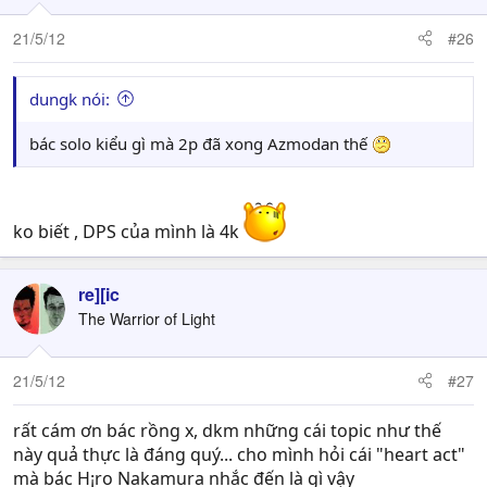
21/5/12
#26
dungk nói:
bác solo kiểu gì mà 2p đã xong Azmodan thế
ko biết , DPS của mình là 4k
re][ic
The Warrior of Light
21/5/12
#27
rất cám ơn bác rồng x, dkm những cái topic như thế
này quả thực là đáng quý... cho mình hỏi cái "heart act"
mà bác H¡ro Nakamura nhắc đến là gì vậy