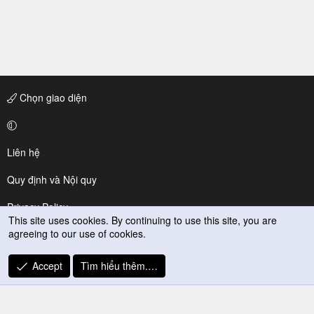
Chọn giao diện
Liên hệ
Quy định và Nội quy
Privacy Policy
This site uses cookies. By continuing to use this site, you are
agreeing to our use of cookies.
Trợ giúp
R
Accept
Tìm hiểu thêm.…
S
S