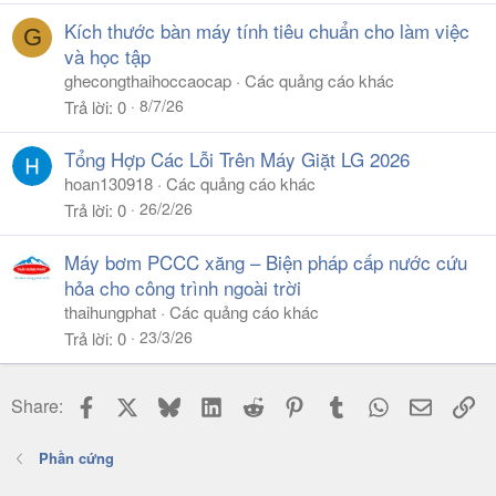
Kích thước bàn máy tính tiêu chuẩn cho làm việc
G
và học tập
ghecongthaihoccaocap
Các quảng cáo khác
8/7/26
Trả lời
0
Tổng Hợp Các Lỗi Trên Máy Giặt LG 2026
hoan130918
Các quảng cáo khác
26/2/26
Trả lời
0
Máy bơm PCCC xăng – Biện pháp cấp nước cứu
hỏa cho công trình ngoài trời
thaihungphat
Các quảng cáo khác
23/3/26
Trả lời
0
Facebook
X
Bluesky
LinkedIn
Reddit
Pinterest
Tumblr
WhatsApp
Email
Li
Share:
Phần cứng