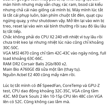
màn hình nhưng máy vẫn chạy, rác ram, bsod cái kiểu
nhưng chả cái nào giống cái mình bị. Máy mình lúc tắt
là tắt cái phụp luôn, bàn phím chuột tắt đèn, quạt cpu
ngừng quay, y như shutdown vậy. Mở lên lại vào win bị
treo, reset lại vào win xài bình thường rồi sau đó lâu lâu
bị tắt tiếp.
Chắc không phải do CPU X2 240 với nhiệt vì tuy lâu rồi
chưa trét keo lại nhưng nhiệt lúc nào cũng chỉ khoảng
30C-50C.
VGA MSI 4670 cũng chỉ tầm 42C-43C vào ngày nóng, full
load khoảng 63C-66C.
RAM DR2 Corsair Balis 2Gb/800 x2.
Main Bio A760GE đã sửa một lần (thay tụ).
Nguồn Acbel E2 400 cũng mấy năm rồi.
Lúc bị tắt mình có để SpeedFan, CoreTemp và GPU-Z
test, CPU dao động khoảng 32C-35C, VGA cũng tầm
43C. Mở Dark Souls 2 lên 10-15p CPU lên 48C còn VGA
lên có 52C. Cũng không cao lắm mà.