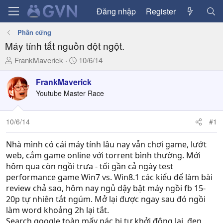
Đăng nhập
Register
Phần cứng
Máy tính tắt nguồn đột ngột.
T
N
FrankMaverick
10/6/14
h
g
r
à
FrankMaverick
e
y
Youtube Master Race
a
g
d
ử
10/6/14
#1
s
i
t
a
Nhà mình có cái máy tính lâu nay vẫn chơi game, lướt
r
web, cắm game online với torrent bình thường. Mới
t
hôm qua còn ngồi trưa - tối gần cả ngày test
e
performance game Win7 vs. Win8.1 các kiểu để làm bài
r
review chả sao, hôm nay ngủ dậy bật máy ngồi fb 15-
20p tự nhiên tắt ngúm. Mở lại được ngay sau đó ngồi
làm word khoảng 2h lại tắt.
Search google toàn mấy pác bị tự khởi động lại, đen