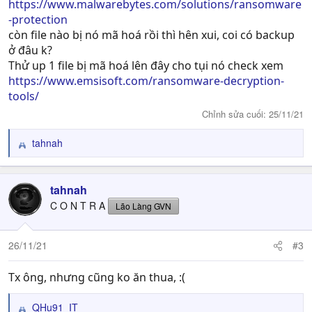
https://www.malwarebytes.com/solutions/ransomware
-protection
còn file nào bị nó mã hoá rồi thì hên xui, coi có backup
ở đâu k?
Thử up 1 file bị mã hoá lên đây cho tụi nó check xem
https://www.emsisoft.com/ransomware-decryption-
tools/
Chỉnh sửa cuối:
25/11/21
tahnah
R
e
a
c
tahnah
t
C O N T R A
Lão Làng GVN
i
o
n
26/11/21
#3
s
:
Tx ông, nhưng cũng ko ăn thua, :(
QHu91_IT