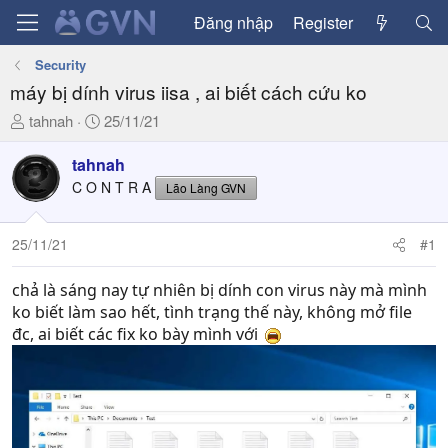
Đăng nhập
Register
Security
máy bị dính virus iisa , ai biết cách cứu ko
T
N
tahnah
25/11/21
h
g
r
à
tahnah
e
y
C O N T R A
Lão Làng GVN
a
g
d
ử
25/11/21
#1
s
i
t
a
chả là sáng nay tự nhiên bị dính con virus này mà mình
r
ko biết làm sao hết, tình trạng thế này, không mở file
t
đc, ai biết các fix ko bày mình với
e
r