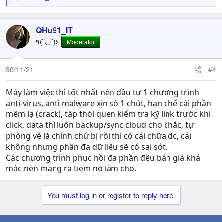
R
e
a
c
QHu91_IT
t
٩(˘◡˘)۶
Moderator
i
o
n
30/11/21
#4
s
:
Máy làm việc thì tốt nhất nên đầu tư 1 chương trình
anti-virus, anti-malware xịn sò 1 chút, hạn chế cài phần
mềm lạ (crack), tập thói quen kiểm tra kỹ link trước khi
click, data thì luôn backup/sync cloud cho chắc, tự
phòng vệ là chính chứ bị rồi thì có cái chữa dc, cái
không nhưng phần đa dữ liệu sẽ có sai sót.
Các chương trình phục hồi đa phần đều bán giá khá
mắc nên mang ra tiệm nó làm cho.
You must log in or register to reply here.