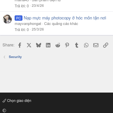
23/4/26
Trả lời
0
Nạp mực máy photocopy ở hóc môn tận nơi
PC
mayvanphongat
Các quảng cáo khác
25/3/26
Trả lời
0
Facebook
X
Bluesky
LinkedIn
Reddit
Pinterest
Tumblr
WhatsApp
Email
Li
Share:
Security
Chọn giao diện