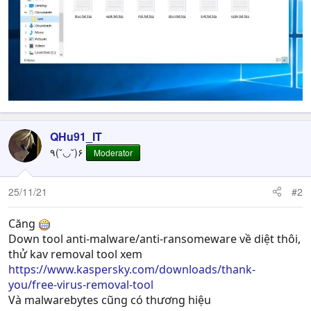
QHu91_IT
٩(˘◡˘)۶
Moderator
25/11/21
#2
Căng
Down tool anti-malware/anti-ransomeware về diệt thôi,
thử kav removal tool xem
https://www.kaspersky.com/downloads/thank-
you/free-virus-removal-tool
Và malwarebytes cũng có thương hiệu