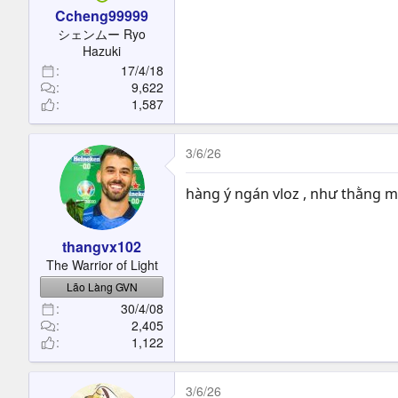
Ccheng99999
シェンムー Ryo
Hazuki
17/4/18
9,622
1,587
3/6/26
hàng ý ngán vloz , như thằng m
thangvx102
The Warrior of Light
Lão Làng GVN
30/4/08
2,405
1,122
3/6/26