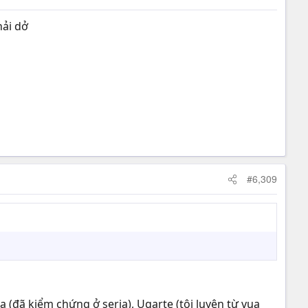
hải dở
#6,309
 (đã kiểm chứng ở seria), Ugarte (tôi luyện từ vua