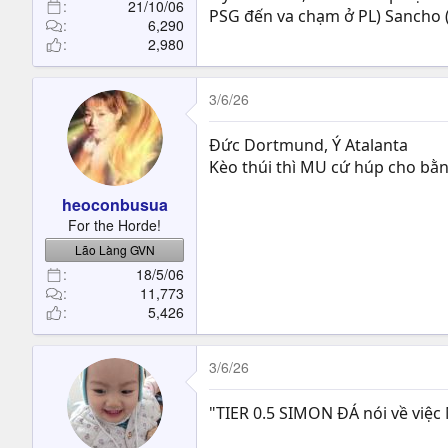
21/10/06
PSG đến va chạm ở PL) Sancho 
6,290
2,980
3/6/26
Đức Dortmund, Ý Atalanta
Kèo thúi thì MU cứ húp cho bằn
heoconbusua
For the Horde!
Lão Làng GVN
18/5/06
11,773
5,426
3/6/26
"TIER 0.5 SIMON ĐÁ nói về việ