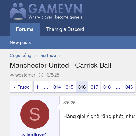
Forums
Tham gia Discord
New posts
Cuộc sống
Thể thao
Manchester United - Carrick Ball
T
N
westerner
13/8/25
h
g
Trước
1
…
314
315
316
317
318
…
345
r
à
e
y
a
g
3/6/26
d
ử
S
s
i
Hàng giải Ý ghê răng phết, như
t
a
r
silentlove1