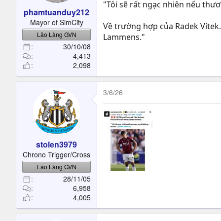
"Tôi sẽ rất ngạc nhiên nếu thư
phamtuanduy212
Mayor of SimCity
Về trường hợp của Radek Vítek
Lão Làng GVN
Lammens."
30/10/08
4,413
2,098
3/6/26
stolen3979
Chrono Trigger/Cross
Lão Làng GVN
28/11/05
6,958
4,005