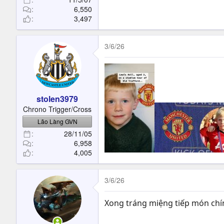
6,550
3,497
3/6/26
stolen3979
Chrono Trigger/Cross
Lão Làng GVN
28/11/05
6,958
4,005
3/6/26
Xong tráng miệng tiếp món chín