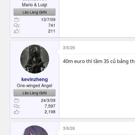
t
Mario & Luigi
e
Lão Làng GVN
r
13/7/09
741
211
3/6/26
40m euro thì tầm 35 củ bảng th
kevinzheng
One-winged Angel
Lão Làng GVN
24/3/09
7,597
2,198
3/6/26