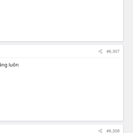
#6,307
tằng luôn
#6,308