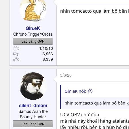
nhìn tomcacto qua làm bố bên k
Gin.eK
Chrono Trigger/Cross
Lão Làng GVN
1/10/10
6,966
8,339
3/6/26
Gin.eK nói:
nhìn tomcacto qua làm bố bên ki
silent_dream
Samus Aran the
UCV QBV chứ đùa
Bounty Hunter
mà nhà này khoái hàng atalant
Lão Làng GVN
lấy nhiều rồi, bên kia húp hộ đ