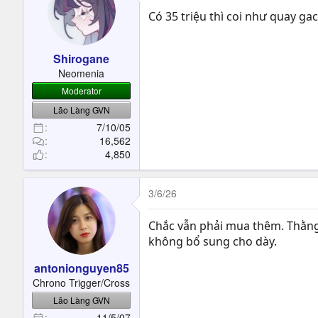
Có 35 triệu thì coi như quay gac
Shirogane
Neomenia
Moderator
Lão Làng GVN
7/10/05
16,562
4,850
3/6/26
Chắc vẫn phải mua thêm. Thằng 
không bổ sung cho dày.
antonionguyen85
Chrono Trigger/Cross
Lão Làng GVN
11/5/07