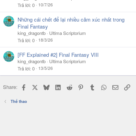
10/7/26
Trả lời
0
Những cái chết để lại nhiều cảm xúc nhất trong
Final Fantasy
king_dragontb
Ultima Scriptorium
18/3/26
Trả lời
0
[FF Explained #2] Final Fantasy VIII
king_dragontb
Ultima Scriptorium
13/5/26
Trả lời
0
Facebook
X
Bluesky
LinkedIn
Reddit
Pinterest
Tumblr
WhatsApp
Email
Li
Share:
Thể thao