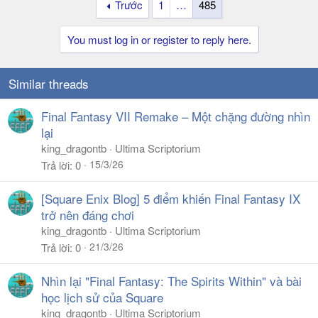
Trước
1
…
485
You must log in or register to reply here.
Similar threads
Final Fantasy VII Remake – Một chặng đường nhìn
lại
king_dragontb
Ultima Scriptorium
15/3/26
Trả lời
0
[Square Enix Blog] 5 điểm khiến Final Fantasy IX
trở nên đáng chơi
king_dragontb
Ultima Scriptorium
21/3/26
Trả lời
0
Nhìn lại "Final Fantasy: The Spirits Within" và bài
học lịch sử của Square
king_dragontb
Ultima Scriptorium