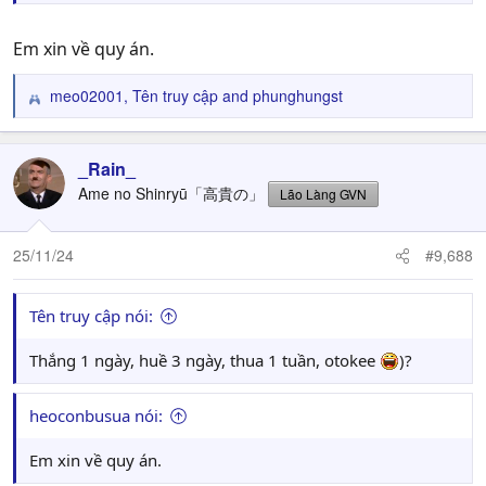
Em xin về quy án.
meo02001
,
Tên truy cập
and
phunghungst
R
e
a
c
_Rain_
t
Ame no Shinryū「高貴の」
Lão Làng GVN
i
o
n
25/11/24
#9,688
s
:
Tên truy cập nói:
Thắng 1 ngày, huề 3 ngày, thua 1 tuần, otokee
)?
heoconbusua nói:
Em xin về quy án.