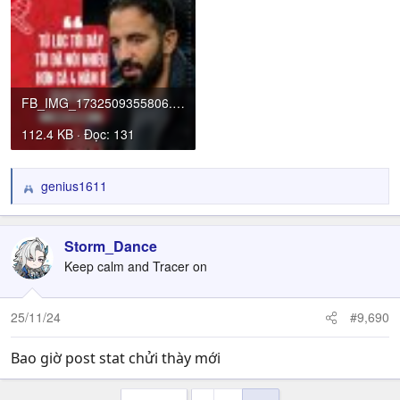
FB_IMG_1732509355806.jpg
112.4 KB · Đọc: 131
genius1611
R
e
a
c
Storm_Dance
t
Keep calm and Tracer on
i
o
n
25/11/24
#9,690
s
:
Bao giờ post stat chửi thày mới