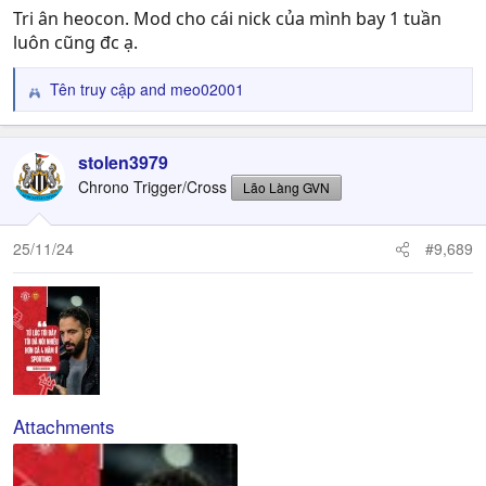
Tri ân heocon. Mod cho cái nick của mình bay 1 tuần
luôn cũng đc ạ.
Tên truy cập
and
meo02001
R
e
a
c
stolen3979
t
Chrono Trigger/Cross
Lão Làng GVN
i
o
n
25/11/24
#9,689
s
:
Attachments