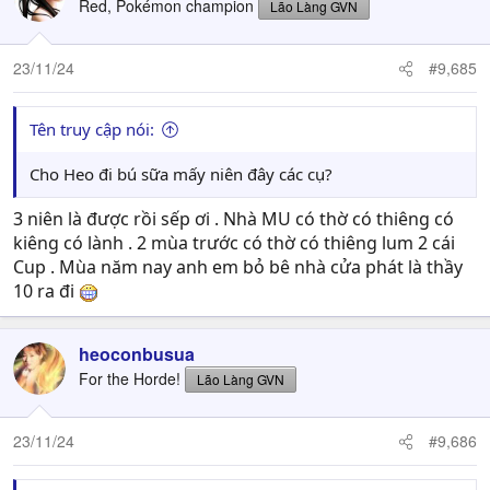
Red, Pokémon champion
Lão Làng GVN
i
o
n
23/11/24
#9,685
s
:
Tên truy cập nói:
Cho Heo đi bú sữa mấy niên đây các cụ?
3 niên là được rồi sếp ơi . Nhà MU có thờ có thiêng có
kiêng có lành . 2 mùa trước có thờ có thiêng lum 2 cái
Cup . Mùa năm nay anh em bỏ bê nhà cửa phát là thầy
10 ra đi
heoconbusua
For the Horde!
Lão Làng GVN
23/11/24
#9,686