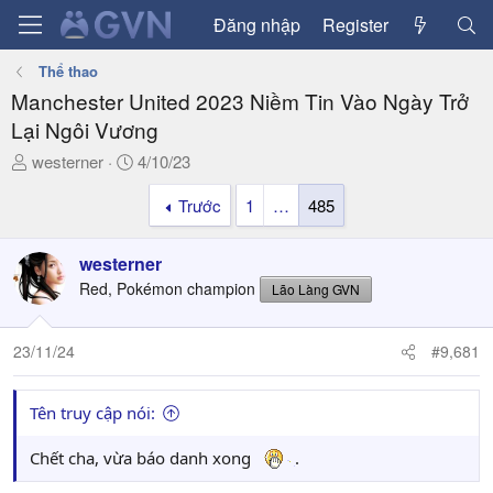
Đăng nhập
Register
Thể thao
Manchester United 2023 Niềm Tin Vào Ngày Trở
Lại Ngôi Vương
T
N
westerner
4/10/23
h
g
Trước
1
…
485
r
à
e
y
a
g
westerner
d
ử
Red, Pokémon champion
Lão Làng GVN
s
i
t
a
23/11/24
#9,681
r
t
Tên truy cập nói:
e
r
Chết cha, vừa báo danh xong
.