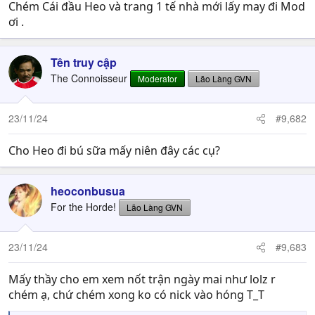
Chém Cái đầu Heo và trang 1 tế nhà mới lấy may đi Mod
ơi .
Tên truy cập
The Connoisseur
Moderator
Lão Làng GVN
23/11/24
#9,682
Cho Heo đi bú sữa mấy niên đây các cụ?
heoconbusua
For the Horde!
Lão Làng GVN
23/11/24
#9,683
Mấy thầy cho em xem nốt trận ngày mai như lolz r
chém ạ, chứ chém xong ko có nick vào hóng T_T