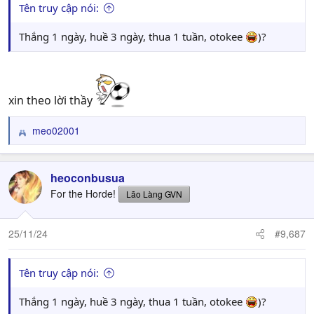
Tên truy cập nói:
Thắng 1 ngày, huề 3 ngày, thua 1 tuần, otokee
)?
xin theo lời thầy
meo02001
R
e
a
c
heoconbusua
t
For the Horde!
Lão Làng GVN
i
o
n
25/11/24
#9,687
s
:
Tên truy cập nói:
Thắng 1 ngày, huề 3 ngày, thua 1 tuần, otokee
)?