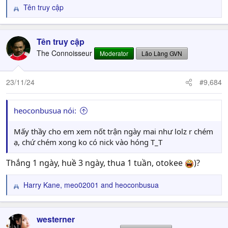
Tên truy cập
R
e
a
c
Tên truy cập
t
The Connoisseur
Moderator
Lão Làng GVN
i
o
n
23/11/24
#9,684
s
:
heoconbusua nói:
Mấy thầy cho em xem nốt trận ngày mai như lolz r chém
ạ, chứ chém xong ko có nick vào hóng T_T
Thắng 1 ngày, huề 3 ngày, thua 1 tuần, otokee
)?
Harry Kane
,
meo02001
and
heoconbusua
R
e
a
c
westerner
t