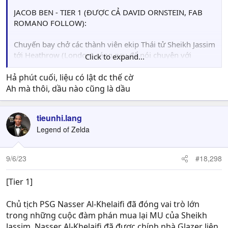
JACOB BEN - TIER 1 (ĐƯỢC CẢ DAVID ORNSTEIN, FAB
ROMANO FOLLOW):
Chuyến bay chở các thành viên ekip Thái tử Sheikh Jassim
tới Heathrow (London) sáng nay để nói chuyện với
Click to expand...
Glazers. Anh em Joel và Avram đã chịu ngồi xuống nói
chuyện và mọi thứ đang có chuyển biến đáng kể.
Hả phút cuối, liệu có lật dc thế cờ
Ah mà thôi, dầu nào cũng là dầu
Hiện giờ chỉ mới đang là 9:20 AM (Giờ UK) nên mọi thứ
sẽ vẫn còn nhiều thời gian để ra quyết định, anh em fan
tieunhi.lang
MU vẫn còn hy vọng.
Legend of Zelda
9/6/23
#18,298
[Tier 1]
Chủ tịch PSG Nasser Al-Khelaifi đã đóng vai trò lớn
trong những cuộc đàm phán mua lại MU của Sheikh
Jassim. Nasser Al-Khelaifi đã được chính nhà Glazer liên