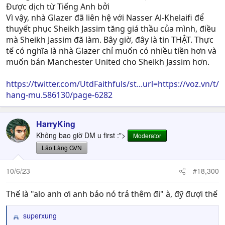
Được dịch từ Tiếng Anh bởi
Vì vậy, nhà Glazer đã liên hệ với Nasser Al-Khelaifi để
thuyết phục Sheikh Jassim tăng giá thầu của mình, điều
mà Sheikh Jassim đã làm. Bây giờ, đây là tin THẬT. Thực
tế có nghĩa là nhà Glazer chỉ muốn có nhiều tiền hơn và
muốn bán Manchester United cho Sheikh Jassim hơn.
https://twitter.com/UtdFaithfuls/st...url=https://voz.vn/t/
hang-mu.586130/page-6282
HarryKing
Không bao giờ DM u first :">
Moderator
Lão Làng GVN
10/6/23
#18,300
Thế là "alo anh ơi anh bảo nó trả thêm đi" à, đỹ đượi thế
superxung
R