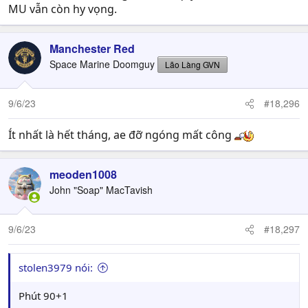
MU vẫn còn hy vọng.
Manchester Red
Space Marine Doomguy
Lão Làng GVN
9/6/23
#18,296
Ít nhất là hết tháng, ae đỡ ngóng mất công
meoden1008
John "Soap" MacTavish
9/6/23
#18,297
stolen3979 nói:
Phút 90+1