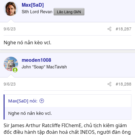
Max[SaD]
Sith Lord Revan
Lão Làng GVN
9/6/23
#18,287
Nghe nó nản kèo vcl.
meoden1008
John "Soap" MacTavish
9/6/23
#18,288
Max[SaD] nói:
Nghe nó nản kèo vcl.
Sir James Arthur Ratcliffe FIChemE, chủ tịch kiêm giám
đốc điều hành tập đoàn hoá chất INEOS, người đàn ông