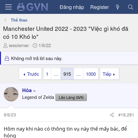
Đăng nhập
Register
Thể thao
Manchester United 2022 - 2023 "Việc gì khó đã
có 10 Khó lo"
T
N
westerner
1/6/22
h
g
r
à
Không mở trả lời sau này.
e
y
a
g
Trước
1
…
915
…
1000
Tiếp
d
ử
s
i
Hỏa ~
t
a
Legend of Zelda
Lão Làng GVN
r
t
9/6/23
#18,281
e
r
Hôm nay khi nào có thông tin vụ này thế mấy bác, để
hóng