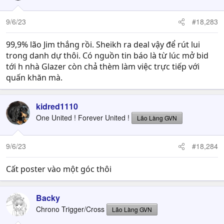
9/6/23
#18,283
99,9% lão Jim thắng rồi. Sheikh ra deal vậy để rút lui
trong danh dự thôi. Có nguồn tin báo là từ lúc mở bid
tới h nhà Glazer còn chả thèm làm việc trực tiếp với
quấn khăn mà.
kidred1110
One United ! Forever United !
Lão Làng GVN
9/6/23
#18,284
Cất poster vào một góc thôi
Backy
Chrono Trigger/Cross
Lão Làng GVN