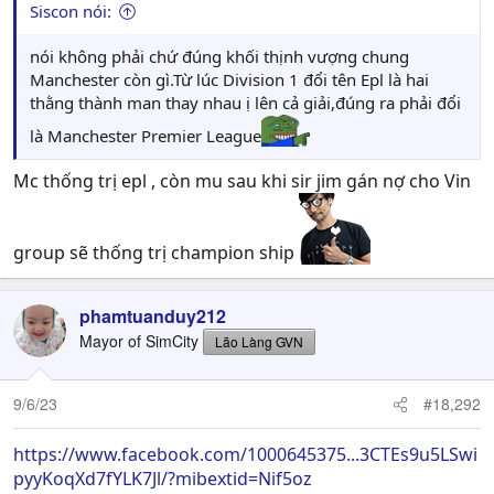
Siscon nói:
nói không phải chứ đúng khối thịnh vượng chung
Manchester còn gì.Từ lúc Division 1 đổi tên Epl là hai
thằng thành man thay nhau ị lên cả giải,đúng ra phải đổi
là Manchester Premier League
Mc thống trị epl , còn mu sau khi sir jim gán nợ cho Vin
group sẽ thống trị champion ship
phamtuanduy212
Mayor of SimCity
Lão Làng GVN
9/6/23
#18,292
https://www.facebook.com/1000645375...3CTEs9u5LSwi
pyyKoqXd7fYLK7Jl/?mibextid=Nif5oz