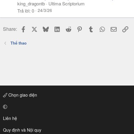
king_dragontb
Ultima Scriptorium
24/3/26
Trả lời
0
Facebook
X
Bluesky
LinkedIn
Reddit
Pinterest
Tumblr
WhatsApp
Email
Li
Share:
Thể thao
Chọn giao diện
Liên hệ
Quy định và Nội quy