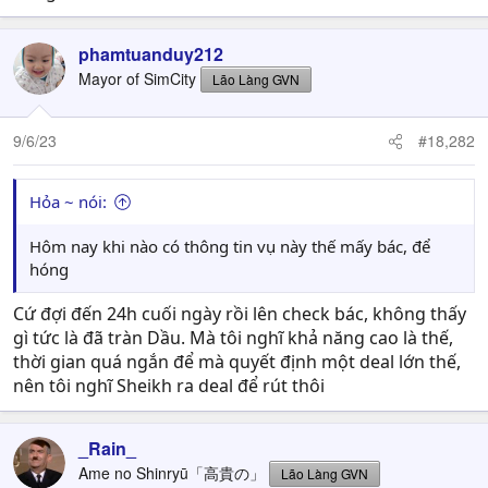
phamtuanduy212
Mayor of SimCity
Lão Làng GVN
9/6/23
#18,282
Hỏa ~ nói:
Hôm nay khi nào có thông tin vụ này thế mấy bác, để
hóng
Cứ đợi đến 24h cuối ngày rồi lên check bác, không thấy
gì tức là đã tràn Dầu. Mà tôi nghĩ khả năng cao là thế,
thời gian quá ngắn để mà quyết định một deal lớn thế,
nên tôi nghĩ Sheikh ra deal để rút thôi
_Rain_
Ame no Shinryū「高貴の」
Lão Làng GVN