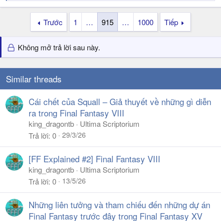
e
a
Trước
1
…
915
…
1000
Tiếp
c
t
i
Không mở trả lời sau này.
o
n
s
Similar threads
:
Cái chết của Squall – Giả thuyết về những gì diễn
ra trong Final Fantasy VIII
king_dragontb
Ultima Scriptorium
29/3/26
Trả lời
0
[FF Explained #2] Final Fantasy VIII
king_dragontb
Ultima Scriptorium
13/5/26
Trả lời
0
Những liên tưởng và tham chiếu đến những dự án
Final Fantasy trước đây trong Final Fantasy XV