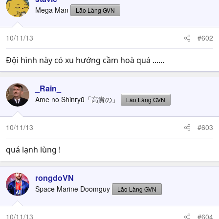
t
Mega Man
Lão Làng GVN
i
o
n
10/11/13
#602
s
:
Đội hình này có xu hướng cầm hoà quá ......
_Rain_
Ame no Shinryū「高貴の」
Lão Làng GVN
10/11/13
#603
quá lạnh lùng !
rongdoVN
Space Marine Doomguy
Lão Làng GVN
10/11/13
#604