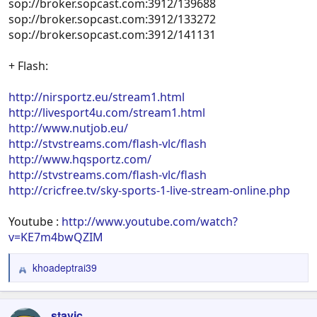
sop://broker.sopcast.com:3912/139688
sop://broker.sopcast.com:3912/133272
sop://broker.sopcast.com:3912/141131
+ Flash:
http://nirsportz.eu/stream1.html
http://livesport4u.com/stream1.html
http://www.nutjob.eu/
http://stvstreams.com/flash-vlc/flash
http://www.hqsportz.com/
http://stvstreams.com/flash-vlc/flash
http://cricfree.tv/sky-sports-1-live-stream-online.php
Youtube :
http://www.youtube.com/watch?
v=KE7m4bwQZIM
khoadeptrai39
R
e
a
c
stavic