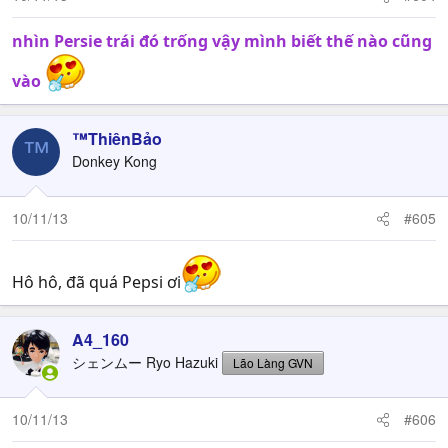
nhìn Persie trái đó trống vậy mình biết thế nào cũng
vào
™ThiênBảo
™
Donkey Kong
10/11/13
#605
Hô hô, đã quá Pepsi ơi
A4_160
シェンムー Ryo Hazuki
Lão Làng GVN
10/11/13
#606