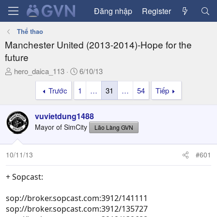
Đăng nhập
Register
Thể thao
Manchester United (2013-2014)-Hope for the
future
T
N
hero_daica_113
6/10/13
h
g
Trước
1
…
31
…
54
Tiếp
r
à
e
y
a
g
vuvietdung1488
d
ử
Mayor of SimCity
Lão Làng GVN
s
i
t
a
10/11/13
#601
r
t
+ Sopcast:
e
r
sop://broker.sopcast.com:3912/141111
sop://broker.sopcast.com:3912/135727