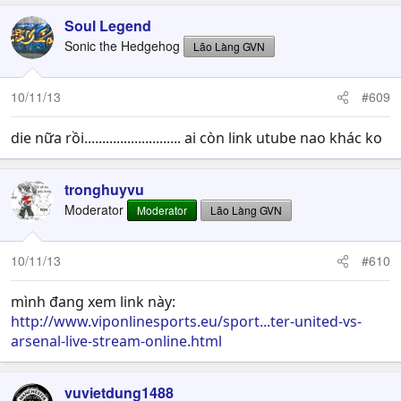
Soul Legend
Sonic the Hedgehog
Lão Làng GVN
10/11/13
#609
die nữa rồi........................... ai còn link utube nao khác ko
tronghuyvu
Moderator
Moderator
Lão Làng GVN
10/11/13
#610
mình đang xem link này:
http://www.viponlinesports.eu/sport...ter-united-vs-
arsenal-live-stream-online.html
vuvietdung1488