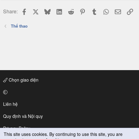
Facebook
X
Bluesky
LinkedIn
Reddit
Pinterest
Tumblr
WhatsApp
Email
Li
Share:
Thể thao
Chọn giao diện
Liên hệ
Quy định và Nội quy
Privacy Policy
This site uses cookies. By continuing to use this site, you are