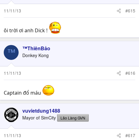
11/11/13
#615
ôi trời ơi anh Dick !
™ThiênBảo
™
Donkey Kong
11/11/13
#616
Captain đổ máu
vuvietdung1488
Mayor of SimCity
Lão Làng GVN
11/11/13
#617