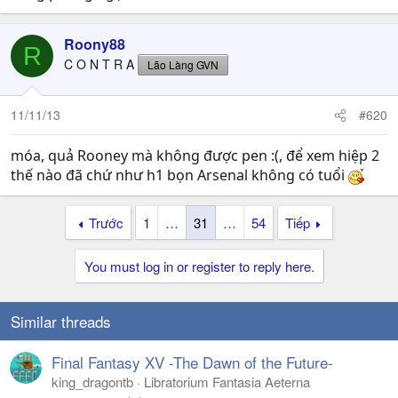
Roony88
R
C O N T R A
Lão Làng GVN
11/11/13
#620
móa, quả Rooney mà không được pen :(, để xem hiệp 2
thế nào đã chứ như h1 bọn Arsenal không có tuổi
Trước
1
…
31
…
54
Tiếp
You must log in or register to reply here.
Similar threads
Final Fantasy XV -The Dawn of the Future-
king_dragontb
Libratorium Fantasia Aeterna