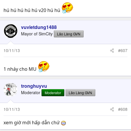
hú hú hú hú hú v20 hú hú
vuvietdung1488
Mayor of SimCity
Lão Làng GVN
10/11/13
#607
1 nháy cho MU
tronghuyvu
Moderator
Moderator
Lão Làng GVN
10/11/13
#608
xem giờ mới hấp dẫn chứ