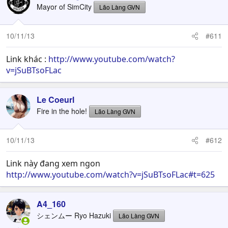
Mayor of SimCity
Lão Làng GVN
10/11/13
#611
Link khác :
http://www.youtube.com/watch?
v=jSuBTsoFLac
Le Coeurl
Fire in the hole!
Lão Làng GVN
10/11/13
#612
Link này đang xem ngon
http://www.youtube.com/watch?v=jSuBTsoFLac#t=625
A4_160
シェンムー Ryo Hazuki
Lão Làng GVN