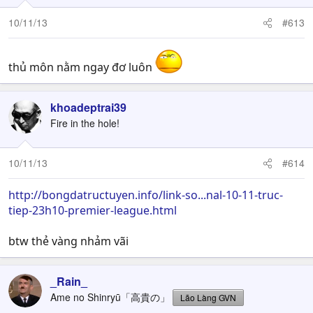
10/11/13
#613
thủ môn nằm ngay đơ luôn
khoadeptrai39
Fire in the hole!
10/11/13
#614
http://bongdatructuyen.info/link-so...nal-10-11-truc-
tiep-23h10-premier-league.html
btw thẻ vàng nhảm vãi
_Rain_
Ame no Shinryū「高貴の」
Lão Làng GVN