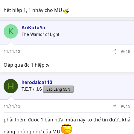
hết hiệp 1, 1 nháy cho MU
KuKoTaYa
K
The Warrior of Light
11/11/13
#618
Oáp qua đc 1 hiệp :v
herodaica113
H
T.E.T.Я.I.S
Lão Làng GVN
11/11/13
#619
phải thêm được 1 bàn nữa, mùa này ko thể tin được khả
năng phòng ngự của MU