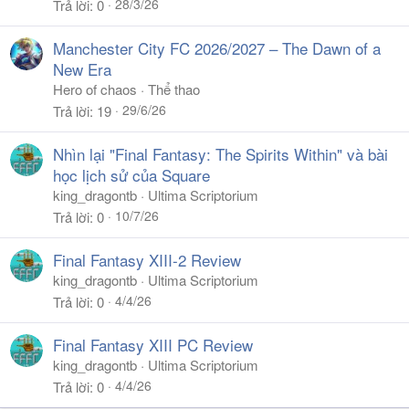
28/3/26
Trả lời
0
Manchester City FC 2026/2027 – The Dawn of a
New Era
Hero of chaos
Thể thao
29/6/26
Trả lời
19
Nhìn lại "Final Fantasy: The Spirits Within" và bài
học lịch sử của Square
king_dragontb
Ultima Scriptorium
10/7/26
Trả lời
0
Final Fantasy XIII-2 Review
king_dragontb
Ultima Scriptorium
4/4/26
Trả lời
0
Final Fantasy XIII PC Review
king_dragontb
Ultima Scriptorium
4/4/26
Trả lời
0