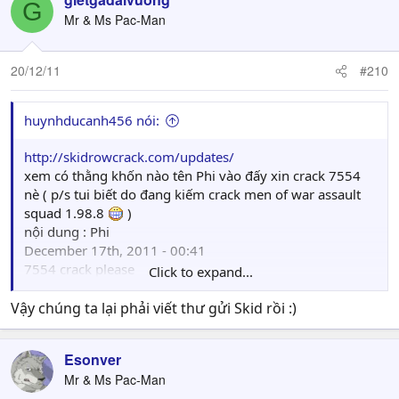
G
Mr & Ms Pac-Man
20/12/11
#210
huynhducanh456 nói:
http://skidrowcrack.com/updates/
xem có thằng khốn nào tên Phi vào đấy xin crack 7554
nè ( p/s tui biết do đang kiếm crack men of war assault
squad 1.98.8
)
nội dung : Phi
December 17th, 2011 - 00:41
7554 crack please
Click to expand...
( REPLY )
LOL : đi xin crack Skid, nhục mặt
Vậy chúng ta lại phải viết thư gửi Skid rồi :)
Esonver
Mr & Ms Pac-Man