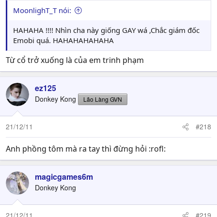
MoonlighT_T nói:
HAHAHA !!!! Nhìn cha này giống GAY wá ,Chắc giám đốc
Emobi quá. HAHAHAHAHAHA
Từ cổ trở xuống là của em trinh phạm
ez125
Donkey Kong
Lão Làng GVN
21/12/11
#218
Anh phồng tôm mà ra tay thì đừng hỏi :rofl:
magicgames6m
Donkey Kong
21/12/11
#219