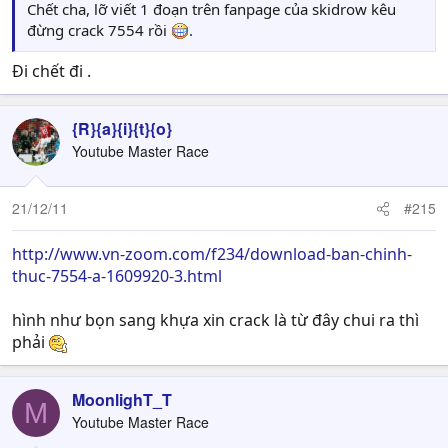
Chết cha, lỡ viết 1 đoạn trên fanpage của skidrow kêu
đừng crack 7554 rồi
.
Đi chết đi .
{R}{a}{i}{t}{o}
Youtube Master Race
21/12/11
#215
http://www.vn-zoom.com/f234/download-ban-chinh-
thuc-7554-a-1609920-3.html
hình như bọn sang khựa xin crack là từ đây chui ra thì
phải
MoonlighT_T
M
Youtube Master Race