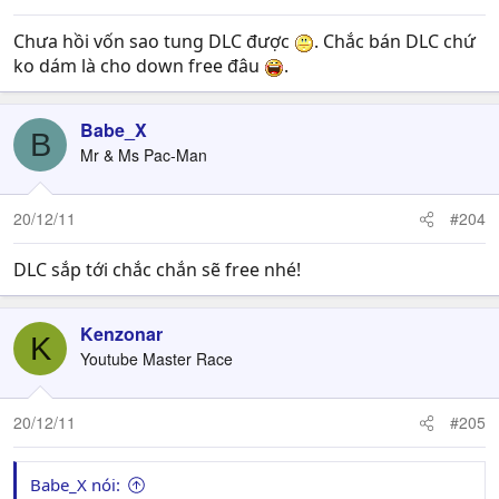
Chưa hồi vốn sao tung DLC được
. Chắc bán DLC chứ
ko dám là cho down free đâu
.
Babe_X
B
Mr & Ms Pac-Man
20/12/11
#204
DLC sắp tới chắc chắn sẽ free nhé!
Kenzonar
K
Youtube Master Race
20/12/11
#205
Babe_X nói: