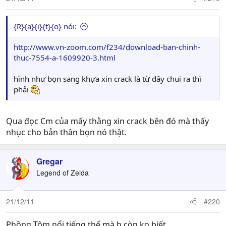
{R}{a}{i}{t}{o} nói:
http://www.vn-zoom.com/f234/download-ban-chinh-
thuc-7554-a-1609920-3.html
hình như bọn sang khựa xin crack là từ đây chui ra thì
phải
Qua đọc Cm của mấy thằng xin crack bên đó mà thấy
nhục cho bản thân bọn nó thật.
Gregar
Legend of Zelda
21/12/11
#220
Phồng Tôm nổi tiếng thế mà h còn ko biết.