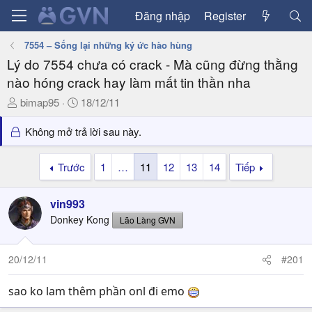
Đăng nhập
Register
7554 – Sống lại những ký ức hào hùng
Lý do 7554 chưa có crack - Mà cũng đừng thằng
nào hóng crack hay làm mất tin thần nha
T
N
bimap95
18/12/11
h
g
r
à
Không mở trả lời sau này.
e
y
a
g
Trước
1
…
11
12
13
14
Tiếp
d
ử
s
i
vin993
t
a
Donkey Kong
Lão Làng GVN
r
t
20/12/11
#201
e
r
sao ko lam thêm phần onl đi emo