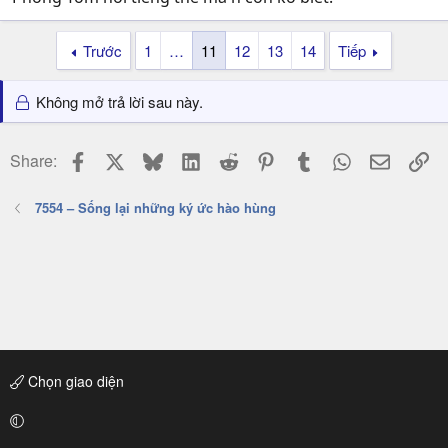
Trước
1
…
11
12
13
14
Tiếp
Không mở trả lời sau này.
Facebook
X
Bluesky
LinkedIn
Reddit
Pinterest
Tumblr
WhatsApp
Email
Li
Share:
7554 – Sống lại những ký ức hào hùng
Chọn giao diện