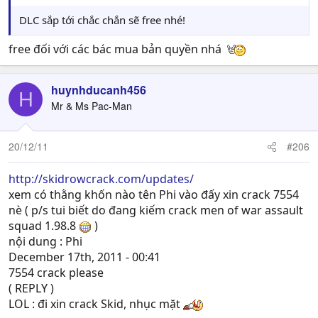
DLC sắp tới chắc chắn sẽ free nhé!
free đối với các bác mua bản quyền nhá
huynhducanh456
H
Mr & Ms Pac-Man
20/12/11
#206
http://skidrowcrack.com/updates/
xem có thằng khốn nào tên Phi vào đấy xin crack 7554
nè ( p/s tui biết do đang kiếm crack men of war assault
squad 1.98.8
)
nội dung : Phi
December 17th, 2011 - 00:41
7554 crack please
( REPLY )
LOL : đi xin crack Skid, nhục mặt