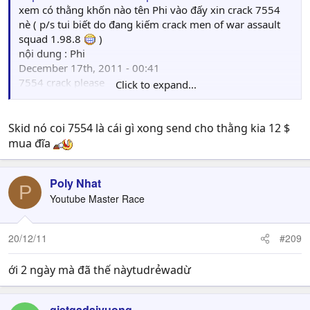
xem có thằng khốn nào tên Phi vào đấy xin crack 7554
nè ( p/s tui biết do đang kiếm crack men of war assault
squad 1.98.8
)
nội dung : Phi
December 17th, 2011 - 00:41
7554 crack please
Click to expand...
( REPLY )
LOL : đi xin crack Skid, nhục mặt
Skid nó coi 7554 là cái gì xong send cho thằng kia 12 $
mua đĩa
Poly Nhat
P
Youtube Master Race
20/12/11
#209
ới 2 ngày mà đã thế nàytudrẻwadừ
gietgadaivuong