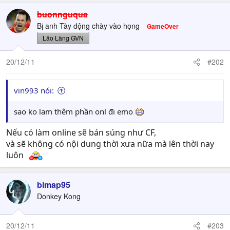
buonnguqua
Bị anh Tày dộng chày vào họng
GameOver
Lão Làng GVN
20/12/11
#202
vin993 nói:
sao ko lam thêm phần onl đi emo
Nếu có làm online sẽ bán súng như CF,
và sẽ không có nội dung thời xưa nữa mà lên thời nay
luôn
bimap95
Donkey Kong
20/12/11
#203