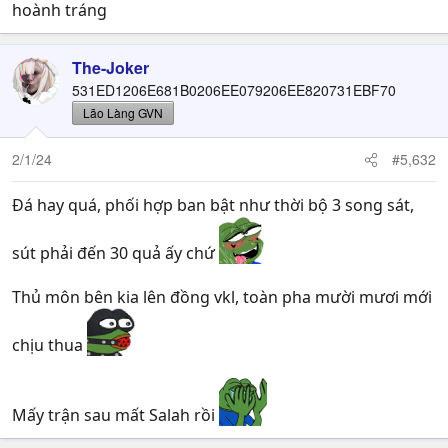
hoành tráng
The-Joker
531ED1206E681B0206EE079206EE820731EBF70
Lão Làng GVN
2/1/24
#5,632
Đá hay quá, phối hợp ban bật như thời bộ 3 song sát,
sút phải đến 30 quả ấy chứ
Thủ môn bên kia lên đồng vkl, toàn pha mười mươi mới
chịu thua
Mấy trận sau mất Salah rồi