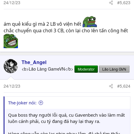
n
24/12/23
#5,623
s
:
ám quẻ kiểu gì mà 2 LB vô viện hết
chắc chuyển qua chơi 3 CB, còn lại cho lên tấn công hết
The_Angel
<b>Lão Làng GameVN</b>
Moderator
Lão Làng GVN
24/12/23
#5,624
The-Joker nói:
Qua boss thay người lỗi quá, cu Gavenbech vào làm mất
luôn cánh phải, cu tý đang đá hay lại thay ra.
Hàng công vẫn còn lạc nhịp nhau lắm, đá chả tìm thấy