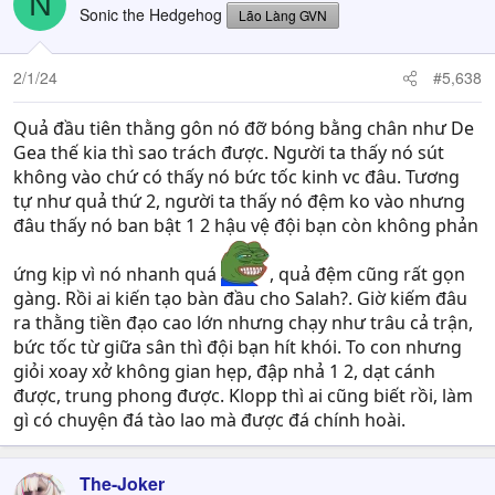
N
Sonic the Hedgehog
Lão Làng GVN
2/1/24
#5,638
Quả đầu tiên thằng gôn nó đỡ bóng bằng chân như De
Gea thế kia thì sao trách được. Người ta thấy nó sút
không vào chứ có thấy nó bức tốc kinh vc đâu. Tương
tự như quả thứ 2, người ta thấy nó đệm ko vào nhưng
đâu thấy nó ban bật 1 2 hậu vệ đội bạn còn không phản
ứng kịp vì nó nhanh quá
, quả đệm cũng rất gọn
gàng. Rồi ai kiến tạo bàn đầu cho Salah?. Giờ kiếm đâu
ra thằng tiền đạo cao lớn nhưng chạy như trâu cả trận,
bức tốc từ giữa sân thì đội bạn hít khói. To con nhưng
giỏi xoay xở không gian hẹp, đập nhả 1 2, dạt cánh
được, trung phong được. Klopp thì ai cũng biết rồi, làm
gì có chuyện đá tào lao mà được đá chính hoài.
The-Joker