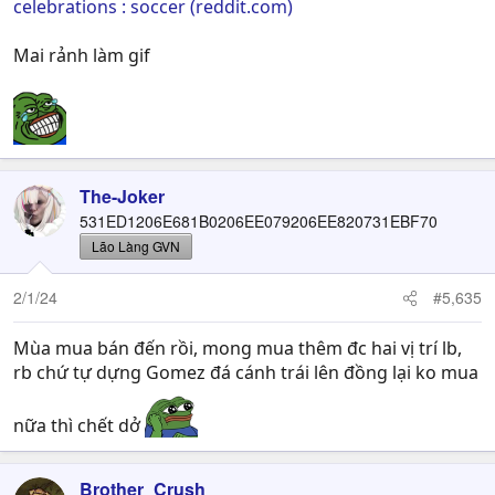
celebrations : soccer (reddit.com)
Mai rảnh làm gif
The-Joker
531ED1206E681B0206EE079206EE820731EBF70
Lão Làng GVN
2/1/24
#5,635
Mùa mua bán đến rồi, mong mua thêm đc hai vị trí lb,
rb chứ tự dựng Gomez đá cánh trái lên đồng lại ko mua
nữa thì chết dở
Brother_Crush