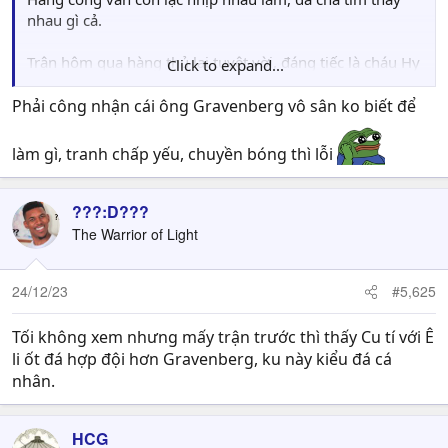
nhau gì cả.
Trận hôm qua hàng thủ lại tuyệt vời, đáng tiếc là cháu Hy
Click to expand...
Phải công nhận cái ông Gravenberg vô sân ko biết để
lạp lại dính chấn thương nặng
làm gì, tranh chấp yếu, chuyền bóng thì lỗi
???:D???
The Warrior of Light
24/12/23
#5,625
Tối không xem nhưng mấy trận trước thì thấy Cu tí với Ê
li ốt đá hợp đội hơn Gravenberg, ku này kiểu đá cá
nhân.
HCG