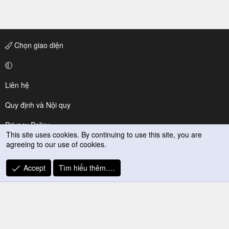
Chọn giao diện
Liên hệ
Quy định và Nội quy
Privacy Policy
This site uses cookies. By continuing to use this site, you are
agreeing to our use of cookies.
Trợ giúp
R
Accept
Tìm hiểu thêm.…
S
S