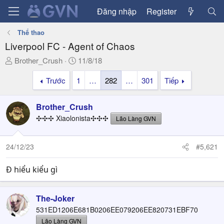
Đăng nhập
Register
Thể thao
Liverpool FC - Agent of Chaos
T
N
Brother_Crush
11/8/18
h
g
Trước
1
…
282
…
301
Tiếp
r
à
e
y
a
g
Brother_Crush
d
ử
✣✣✣ Xiaolonista✣✣✣
Lão Làng GVN
s
i
t
a
24/12/23
#5,621
r
t
Đ hiểu kiểu gì
e
r
The-Joker
531ED1206E681B0206EE079206EE820731EBF70
Lão Làng GVN