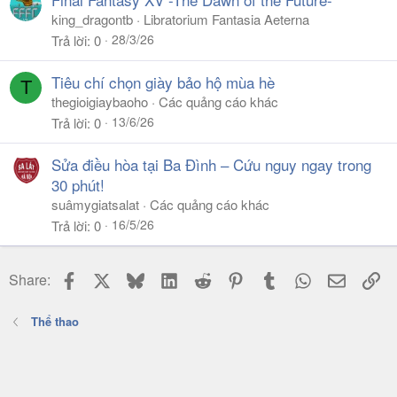
king_dragontb
Libratorium Fantasia Aeterna
28/3/26
Trả lời
0
Tiêu chí chọn giày bảo hộ mùa hè
T
thegioigiaybaoho
Các quảng cáo khác
13/6/26
Trả lời
0
Sửa điều hòa tại Ba Đình – Cứu nguy ngay trong
30 phút!
suâmygiatsalat
Các quảng cáo khác
16/5/26
Trả lời
0
Facebook
X
Bluesky
LinkedIn
Reddit
Pinterest
Tumblr
WhatsApp
Email
Li
Share:
Thể thao