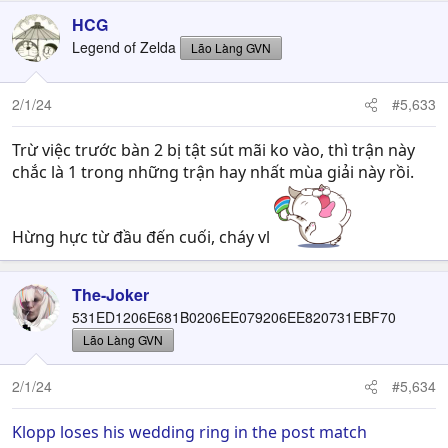
HCG
Legend of Zelda
Lão Làng GVN
2/1/24
#5,633
Trừ việc trước bàn 2 bị tật sút mãi ko vào, thì trận này
chắc là 1 trong những trận hay nhất mùa giải này rồi.
Hừng hực từ đầu đến cuối, cháy vl
The-Joker
531ED1206E681B0206EE079206EE820731EBF70
Lão Làng GVN
2/1/24
#5,634
Klopp loses his wedding ring in the post match