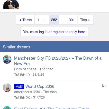
Trước
1
…
282
…
301
Tiếp
You must log in or register to reply here.
Similar threads
Manchester City FC 2026/2027 – The Dawn of a
New Era
Hero of chaos
Thể thao
29/6/26
Trả lời
19
P
World Cup 2026
Multi
o
amorphous1234
Thể thao
l
31/7/26
Trả lời
2K
l
Final Fantasy XV -The Dawn of the Future-