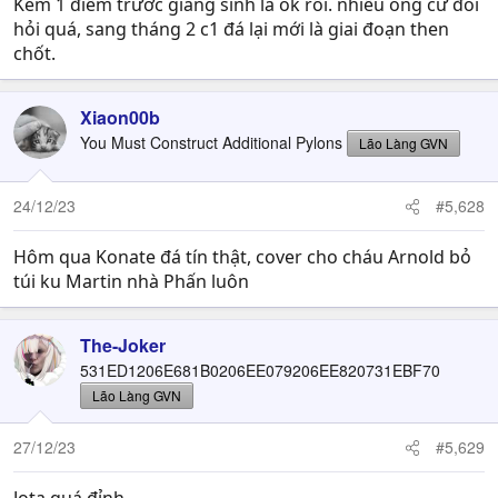
Kém 1 điểm trước giáng sinh là ok rồi. nhiều ông cứ đòi
hỏi quá, sang tháng 2 c1 đá lại mới là giai đoạn then
chốt.
Xiaon00b
You Must Construct Additional Pylons
Lão Làng GVN
24/12/23
#5,628
Hôm qua Konate đá tín thật, cover cho cháu Arnold bỏ
túi ku Martin nhà Phấn luôn
The-Joker
531ED1206E681B0206EE079206EE820731EBF70
Lão Làng GVN
27/12/23
#5,629