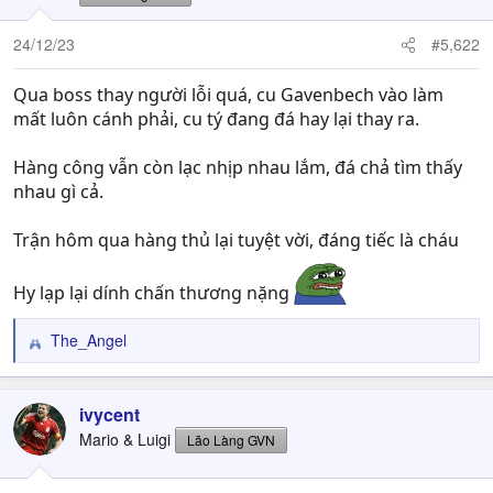
24/12/23
#5,622
Qua boss thay người lỗi quá, cu Gavenbech vào làm
mất luôn cánh phải, cu tý đang đá hay lại thay ra.
Hàng công vẫn còn lạc nhịp nhau lắm, đá chả tìm thấy
nhau gì cả.
Trận hôm qua hàng thủ lại tuyệt vời, đáng tiếc là cháu
Hy lạp lại dính chấn thương nặng
The_Angel
R
e
a
c
ivycent
t
Mario & Luigi
Lão Làng GVN
i
o