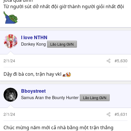
Jota quá đỉnh
Từ người sút dở nhất đội giờ thành người giỏi nhất đội
I love NTHN
Donkey Kong
Lão Làng GVN
2/1/24
#5,630
Dậy đi bà con, trận hay vkl
Bboystreet
Samus Aran the Bounty Hunter
Lão Làng GVN
2/1/24
#5,631
Chúc mừng năm mới cả nhà bằng một trận thắng