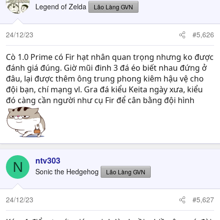
Legend of Zelda
Lão Làng GVN
24/12/23
#5,626
Cò 1.0 Prime có Fir hạt nhân quan trọng nhưng ko được
đánh giá đúng. Giờ mũi đinh 3 đá éo biết nhau đứng ở
đâu, lại được thêm ông trung phong kiêm hậu vệ cho
đội bạn, chí mạng vl. Gra đá kiểu Keita ngày xưa, kiểu
đó càng cần người như cụ Fir để cân bằng đội hình
ntv303
N
Sonic the Hedgehog
Lão Làng GVN
24/12/23
#5,627