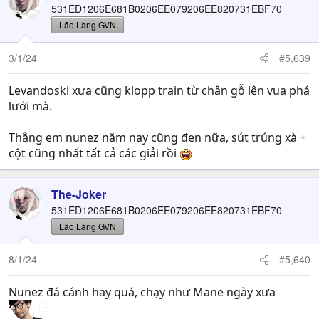
531ED1206E681B0206EE079206EE820731EBF70
Lão Làng GVN
3/1/24
#5,639
Levandoski xưa cũng klopp train từ chân gỗ lên vua phá
lưới mà.
Thằng em nunez năm nay cũng đen nữa, sút trúng xà +
cột cũng nhất tất cả các giải rồi
The-Joker
531ED1206E681B0206EE079206EE820731EBF70
Lão Làng GVN
8/1/24
#5,640
Nunez đá cánh hay quá, chạy như Mane ngày xưa