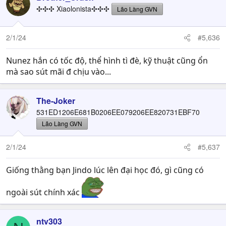
✣✣✣ Xiaolonista✣✣✣
Lão Làng GVN
2/1/24
#5,636
Nunez hắn có tốc độ, thể hình tì đè, kỹ thuật cũng ổn
mà sao sút mãi đ chịu vào...
The-Joker
531ED1206E681B0206EE079206EE820731EBF70
Lão Làng GVN
2/1/24
#5,637
Giống thằng bạn Jindo lúc lên đại học đó, gì cũng có
ngoài sút chính xác
ntv303