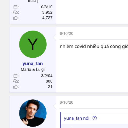
mắc ị
10/3/10
3,952
4,727
6/10/20
Y
nhiễm covid nhiều quá cóng giò
yuna_fan
Mario & Luigi
3/2/04
800
21
6/10/20
yuna_fan nói: