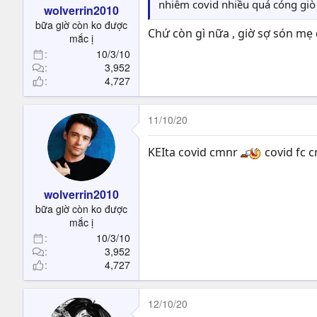
nhiễm covid nhiều quá cóng giò 
wolverrin2010
bữa giờ còn ko được
Chứ còn gì nữa , giờ sợ són mẹ
mắc ị
10/3/10
3,952
4,727
11/10/20
KEIta covid cmnr
covid fc 
wolverrin2010
bữa giờ còn ko được
mắc ị
10/3/10
3,952
4,727
12/10/20