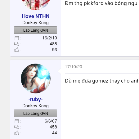
Đm thg pickford vào bóng ngu 
I love NTHN
Donkey Kong
Lão Làng GVN
16/2/10
488
93
17/10/20
Đù mẹ đưa gomez thay cho anh 
-ruby-
Donkey Kong
Lão Làng GVN
6/6/07
458
44