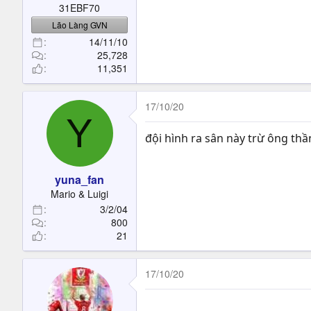
31EBF70
Lão Làng GVN
14/11/10
25,728
11,351
17/10/20
Y
đội hình ra sân này trừ ông thầ
yuna_fan
Mario & Luigi
3/2/04
800
21
17/10/20