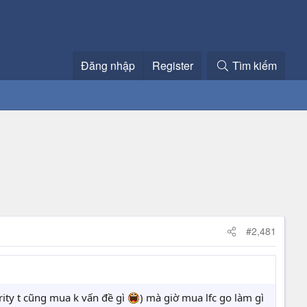
Đăng nhập
Register
Tìm kiếm
#2,481
rity t cũng mua k vấn đề gì
) mà giờ mua lfc go làm gì