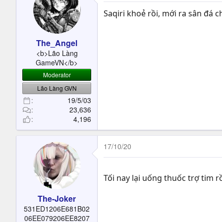
Saqiri khoẻ rồi, mới ra sân đá c
The_Angel
<b>Lão Làng
GameVN</b>
Moderator
Lão Làng GVN
19/5/03
23,636
4,196
17/10/20
Tối nay lại uống thuốc trợ tim 
The-Joker
531ED1206E681B02
06EE079206EE8207