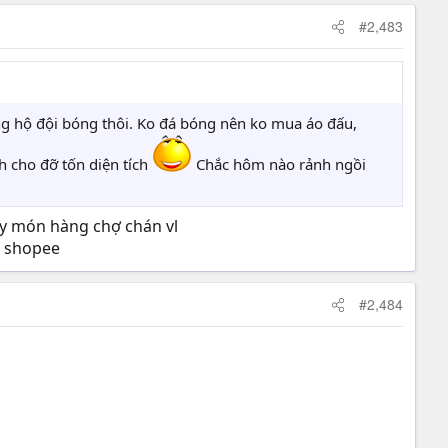
#2,483
ủng hộ đội bóng thôi. Ko đá bóng nên ko mua áo đấu,
h cho đỡ tốn diện tích
Chắc hôm nào rảnh ngồi
ấy món hàng chợ chán vl
p shopee
#2,484