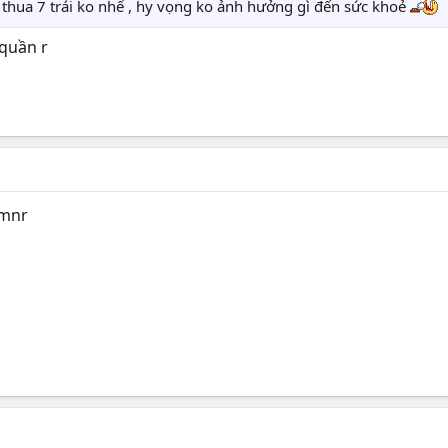
thua 7 trái ko nhể , hy vọng ko ảnh hưởng gì đến sức khoẻ
 quần r
cmnr