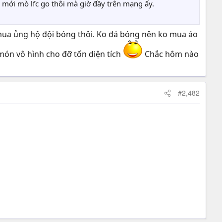
 mới mò lfc go thôi mà giờ đầy trên mạng ấy.
h mua ủng hộ đội bóng thôi. Ko đá bóng nên ko mua áo
 món vô hình cho đỡ tốn diện tích
Chắc hôm nào
#2,482