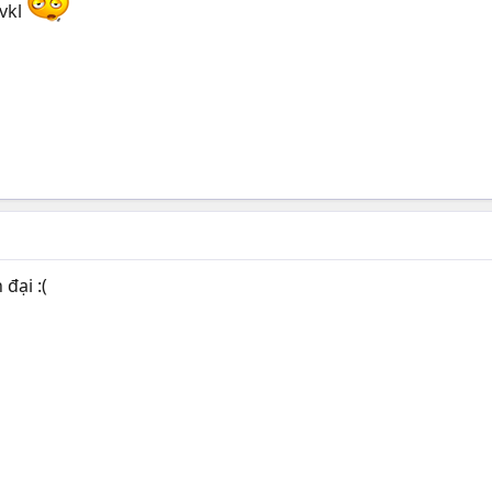
vkl
đại :(