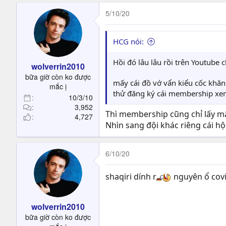
5/10/20
HCG nói:
Hồi đó lâu lâu rồi trên Youtube
wolverrin2010
bữa giờ còn ko được
mấy cái đồ vớ vẩn kiểu cốc khăn 
mắc ị
thử đăng ký cái membership xe
10/3/10
3,952
Thì membership cũng chỉ lấy m
4,727
Nhìn sang đội khác riêng cái h
6/10/20
shaqiri dính r
nguyên ổ covi
wolverrin2010
bữa giờ còn ko được