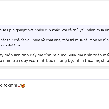
 chưa up highlight với nhiều clip khác. Với cả chủ yếu mình mua 
các thứ chả cần gì, mua về chật nhà, thôi thì mua cái món vô hìn
m có được ko.
ấy món linh tinh đấy mà tính ra cũng 600k mà nhìn toàn m
ộp nhìn trân quý vcc mình bao ni lông bọc nhìn thua mẹ shi
d fc cmnl