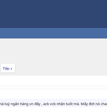
Tiếp
mà tuỳ ngân hàng vn đấy , acb vcb nhận tuốt mà. Mấy đợt nó cha