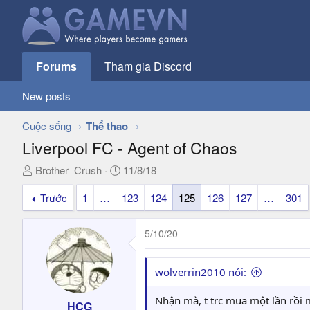
Forums
Tham gia Discord
New posts
Cuộc sống
Thể thao
Liverpool FC - Agent of Chaos
T
N
Brother_Crush
11/8/18
h
g
Trước
1
…
123
124
125
126
127
…
301
r
à
e
y
a
g
5/10/20
d
ử
s
i
t
wolverrin2010 nói:
a
r
Nhận mà, t trc mua một lần rồi 
HCG