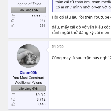
t
toàn cái cũ chán òm, team medi
Legend of Zelda
e
Có ai như mình nhớ lorven với c
Lão Làng GVN
r
14/11/08
Hồi đó lâu lâu rồi trên Youtube
931
291
đấu, mấy cái đồ vớ vẩn kiểu cốc
rảnh ngồi thử đăng ký cái mem
5/10/20
Cũng may là sau trận này nghỉ 2
Xiaon00b
You Must Construct
Additional Pylons
Lão Làng GVN
6/4/12
8,712
3,448