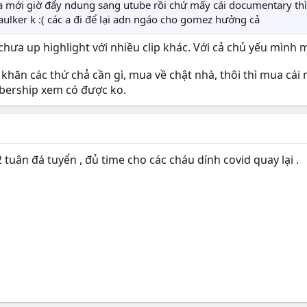
a mới giờ đẩy ndung sang utube rồi chứ mấy cái documentary thì
aulker k :( các a đi để lại adn ngáo cho gomez hưởng cả
 chưa up highlight với nhiều clip khác. Với cả chủ yếu mìn
 khăn các thứ chả cần gì, mua về chật nhà, thôi thì mua cái
bership xem có được ko.
 tuân đá tuyển , đủ time cho các cháu dính covid quay lại .