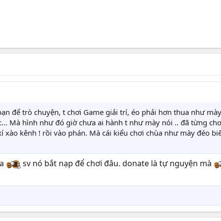
ạn để trò chuyện, t chơi Game giải trí, éo phải hơn thua như mày
ác... Mà hình như đó giờ chưa ai hành t như mày nói .. đã từng chơ
í xào kênh ! rồi vào phán. Mà cái kiểu chơi chùa như mày đéo biết
ùa
sv nó bắt nạp để chơi đâu. donate là tự nguyện mà