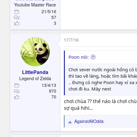
t
Youtube Master Race
e
21/5/16
r
57
3
17/7/16
Poon nói:
Chơi sever nước ngoài hổng có b
LittlePanda
thì tao về làng, hoặc tìm bãi kh
Legend of Zelda
.. Đưng có nghe Poon hay xí xa x
13/4/13
chơi đi ku. Mày next
970
70
chơi chùa ?? thế nào là chơi ch
sợ quá hihi...
AgainstAllOdds
R
e
a