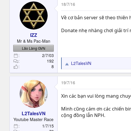
c
18/7/16
t
i
Về cơ bản server sẽ theo thiên
o
n
Donate nhẹ nhàng chơi giải trí 
s
IZZ
:
Mr & Ms Pac-Man
Lão Làng GVN
2/7/03
192
L2TalesVN
R
8
e
a
c
19/7/16
t
i
Xin các bạn vui lòng mang chuy
o
n
Mình cũng cám ơn các chiến bi
s
L2TalesVN
cộng đồng lẫn NPH.
:
Youtube Master Race
1/7/15