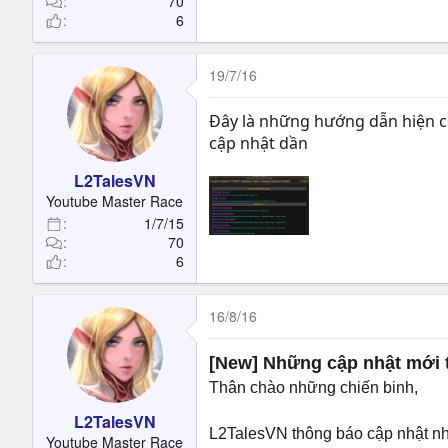
70
6
19/7/16
Đây là những hướng dẫn hiện có 
cập nhật dần
L2TalesVN
Youtube Master Race
1/7/15
70
6
16/8/16
[New] Những cập nhật mới 
Thân chào những chiến binh,
L2TalesVN
L2TalesVN thông báo cập nhật nh
Youtube Master Race