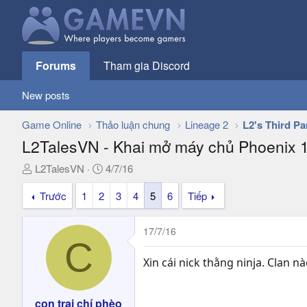
Forums
Tham gia Discord
New posts
Game Online
Thảo luận chung
Lineage 2
L2's Third Pa
L2TalesVN - Khai mở máy chủ Phoenix 
T
N
L2TalesVN
4/7/16
h
g
Trước
1
2
3
4
5
6
Tiếp
r
à
e
y
a
g
17/7/16
d
ử
C
s
i
Xin cái nick thằng ninja. Clan n
t
a
r
con trai chí phèo