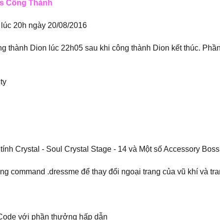
ss Công Thành
 lúc 20h ngày 20/08/2016
ong thành Dion lúc 22h05 sau khi công thành Dion kết thúc. Phầ
ty
tính Crystal - Soul Crystal Stage - 14 và Một số Accessory Bos
ng command .dressme để thay đổi ngoại trang của vũ khí và tra
Code với phần thưởng hấp dẫn