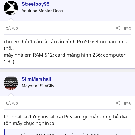
Streetboy95
Youtube Master Race
15/7/08
#45
cho em hỏi 1 câu là cái cấu hình ProStreet nó bao nhiu
thế..
máy nhà em RAM 512; card màng hình 256; computer
1.8::)
SlimMarshall
Mayor of SimCity
16/7/08
#46
tốt nhất là đừng install cái PrS làm gì..mắc công bẻ dĩa
tốn mấy chục nghìn :p