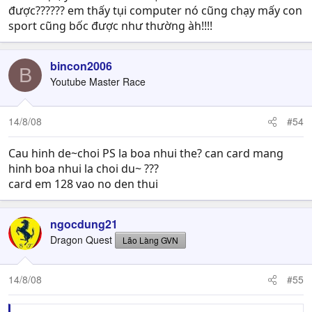
được?????? em thấy tụi computer nó cũng chạy mấy con
sport cũng bốc được như thường àh!!!!
bincon2006
B
Youtube Master Race
14/8/08
#54
Cau hinh de~choi PS la boa nhui the? can card mang
hinh boa nhui la choi du~ ???
card em 128 vao no den thui
ngocdung21
Dragon Quest
Lão Làng GVN
14/8/08
#55