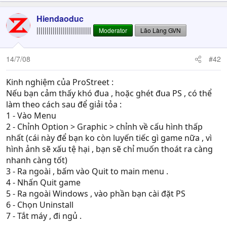
Hiendaoduc
|||||||||||||||||||||||||||
Moderator
Lão Làng GVN
14/7/08
#42
Kinh nghiệm của ProStreet :
Nếu bạn cảm thấy khó đua , hoặc ghét đua PS , có thể
làm theo cách sau để giải tỏa :
1 - Vào Menu
2 - Chỉnh Option > Graphic > chỉnh về cấu hình thấp
nhất (cái này để bạn ko còn luyến tiếc gì game nữa , vì
hình ảnh sẽ xấu tệ hại , bạn sẽ chỉ muốn thoát ra càng
nhanh càng tốt)
3 - Ra ngoài , bấm vào Quit to main menu .
4 - Nhấn Quit game
5 - Ra ngoài Windows , vào phần bạn cài đặt PS
6 - Chọn Uninstall
7 - Tắt máy , đi ngủ .