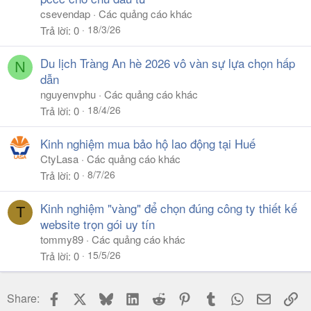
csevendap
Các quảng cáo khác
18/3/26
Trả lời
0
Du lịch Tràng An hè 2026 vô vàn sự lựa chọn hấp
N
dẫn
nguyenvphu
Các quảng cáo khác
18/4/26
Trả lời
0
Kinh nghiệm mua bảo hộ lao động tại Huế
CtyLasa
Các quảng cáo khác
8/7/26
Trả lời
0
Kinh nghiệm "vàng" để chọn đúng công ty thiết kế
T
website trọn gói uy tín
tommy89
Các quảng cáo khác
15/5/26
Trả lời
0
Facebook
X
Bluesky
LinkedIn
Reddit
Pinterest
Tumblr
WhatsApp
Email
Li
Share: