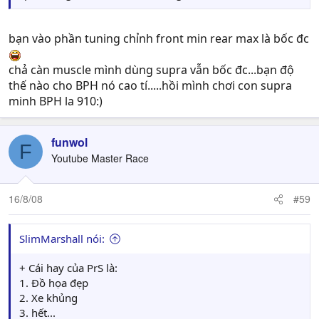
bạn vào phần tuning chỉnh front min rear max là bốc đc
chả càn muscle mình dùng supra vẫn bốc đc...bạn độ
thế nào cho BPH nó cao tí.....hồi mình chơi con supra
minh BPH la 910:)
funwol
F
Youtube Master Race
16/8/08
#59
SlimMarshall nói:
+ Cái hay của PrS là:
1. Đồ họa đẹp
2. Xe khủng
3. hết...