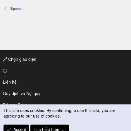
Speed
Chọn giao diện
Liên hệ
Quy định và Nội quy
Privacy Policy
This site uses cookies. By continuing to use this site, you are
agreeing to our use of cookies.
Trợ giúp
R
Accept
Tìm hiểu thêm.…