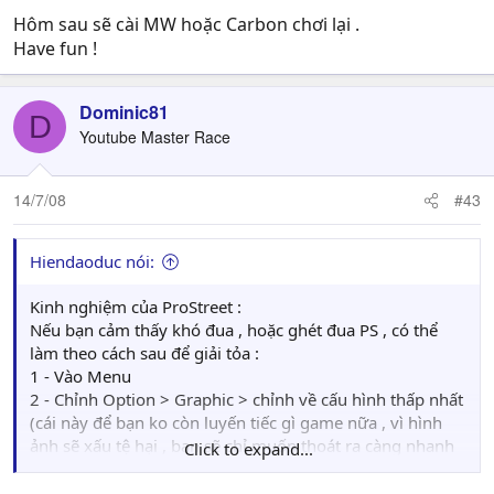
Hôm sau sẽ cài MW hoặc Carbon chơi lại .
Have fun !
Dominic81
D
Youtube Master Race
14/7/08
#43
Hiendaoduc nói:
Kinh nghiệm của ProStreet :
Nếu bạn cảm thấy khó đua , hoặc ghét đua PS , có thể
làm theo cách sau để giải tỏa :
1 - Vào Menu
2 - Chỉnh Option > Graphic > chỉnh về cấu hình thấp nhất
(cái này để bạn ko còn luyến tiếc gì game nữa , vì hình
ảnh sẽ xấu tệ hại , bạn sẽ chỉ muốn thoát ra càng nhanh
Click to expand...
càng tốt)
3 - Ra ngoài , bấm vào Quit to main menu .