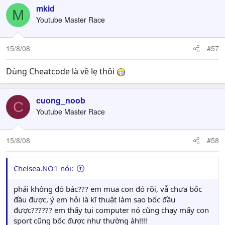
mkid
M
Youtube Master Race
15/8/08
#57
Dùng Cheatcode là về lẹ thôi
cuong_noob
C
Youtube Master Race
15/8/08
#58
Chelsea.NO1 nói:
phải không đó bác??? em mua con đó rồi, vẫ chưa bốc
đầu được, ý em hỏi là kĩ thuật làm sao bốc đầu
được?????? em thấy tụi computer nó cũng chạy mấy con
sport cũng bốc được như thường àh!!!!