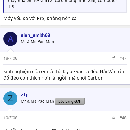
máy nhà em RAM 512; card màng hình 256; computer
1.8
Máy yếu so với PrS, không nên cài
alan_smith89
A
Mr & Ms Pac-Man
18/7/08
#47
kinh nghiệm của em là thà lấy xe vác ra đèo Hải Vân rồi
đổ đèo còn thích hơn là ngồi nhà chơi Carbon
z1p
Z
Mr & Ms Pac-Man
Lão Làng GVN
19/7/08
#48