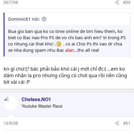
26/7/08
#50
Dominic81 nói:
Bua gio ban qua ko co time online de tim hieu them, ko
biet co Bac nao Pro PS de vo chi bao anh em? Vi trong PS
co nhung cai that kho'..
. co ai Choi Ps thi vao dr chia
se nha dung spam nhu Bac
alan
...thx all real
kn gì chứ:(? bác phải bảo khó cái j mới chỉ đc:( ...em ko
dám nhận la pro nhưng cũng có chơi qua rồi nên cũng
bít vài cái :P
Chelsea.NO1
Youtube Master Race
12/8/08
#51