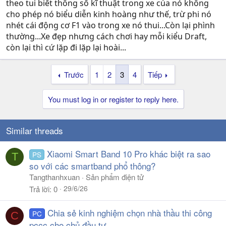
theo tui biết thông số kĩ thuật trong xe của nó không
cho phép nó biểu diễn kinh hoàng như thế, trừ phi nó
nhét cái động cơ F1 vào trong xe nó thui...Còn lại phình
thường...Xe đẹp nhưng cách chơi hay mỗi kiểu Draft,
còn lại thì cứ lặp đi lặp lại hoài...
Trước
1
2
3
4
Tiếp
You must log in or register to reply here.
Similar threads
Xiaomi Smart Band 10 Pro khác biệt ra sao
PS
T
so với các smartband phổ thông?
Tangthanhxuan
Sản phẩm điện tử
29/6/26
Trả lời
0
Chia sẻ kinh nghiệm chọn nhà thầu thi công
PC
C
pccc cho chủ đầu tư