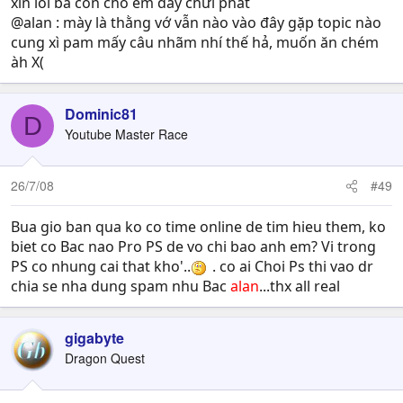
xin lỗi bà con cho em đây chửi phát
@alan : mày là thằng vớ vẫn nào vào đây gặp topic nào
cung xì pam mấy câu nhãm nhí thế hả, muốn ăn chém
àh X(
Dominic81
D
Youtube Master Race
26/7/08
#49
Bua gio ban qua ko co time online de tim hieu them, ko
biet co Bac nao Pro PS de vo chi bao anh em? Vi trong
PS co nhung cai that kho'..
. co ai Choi Ps thi vao dr
chia se nha dung spam nhu Bac
alan
...thx all real
gigabyte
Dragon Quest