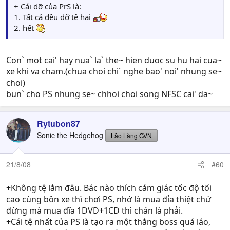
+ Cái dỡ của PrS là:
1. Tất cả đều dỡ tệ hại
2. hết
Con` mot cai' hay nua` la` the~ hien duoc su hu hai cua~
xe khi va cham.(chua choi chi` nghe bao' noi' nhung se~
choi)
bun` cho PS nhung se~ chhoi choi song NFSC cai' da~
Rytubon87
Sonic the Hedgehog
Lão Làng GVN
21/8/08
#60
+Không tệ lắm đâu. Bác nào thích cảm giác tốc độ tối
cao cùng bôn xe thì chơi PS, nhớ là mua đỉa thiệt chứ
đừng mà mua đĩa 1DVD+1CD thì chán là phải.
+Cái tệ nhất của PS là tạo ra một thằng boss quá láo,