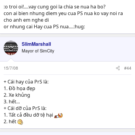
4 - Nhấn Quit game
:o troi oi!....vay cung goi la chia se nua ha bo?
5 - Ra ngoài Windows , vào phần bạn cài đặt PS
con ai bien nhung diem yeu cua PS nua ko vay noi ra
6 - Chọn Uninstall
cho anh em nghe di
7 - Tắt máy , đi ngủ .
or nhung cai Hay cua PS nua....:hug:
Hôm sau sẽ cài MW hoặc Carbon chơi lại .
SlimMarshall
Have fun !
Mayor of SimCity
15/7/08
#44
+ Cái hay của PrS là:
1. Đồ họa đẹp
2. Xe khủng
3. hết...
+ Cái dỡ của PrS là:
1. Tất cả đều dỡ tệ hại
2. hết