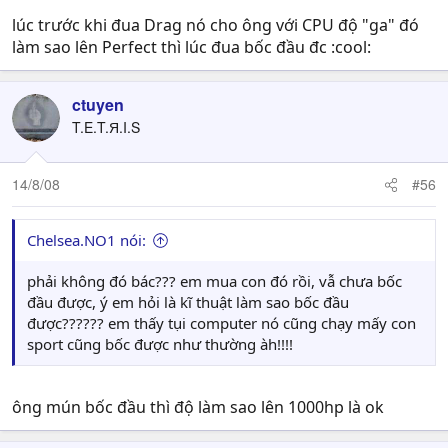
lúc trước khi đua Drag nó cho ông với CPU độ "ga" đó
làm sao lên Perfect thì lúc đua bốc đầu đc :cool:
ctuyen
T.E.T.Я.I.S
14/8/08
#56
Chelsea.NO1 nói:
phải không đó bác??? em mua con đó rồi, vẫ chưa bốc
đầu được, ý em hỏi là kĩ thuật làm sao bốc đầu
được?????? em thấy tụi computer nó cũng chạy mấy con
sport cũng bốc được như thường àh!!!!
ông mún bốc đầu thì độ làm sao lên 1000hp là ok