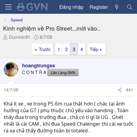
Đăng nhập
Register
Speed
Kinh nghiệm về Pro Street...mời vào..
T
N
Dominic81
8/7/08
h
g
Trước
1
2
3
4
Tiếp
r
à
e
y
a
g
hoangtrungss
d
ử
C O N T R A
Lão Làng GVN
s
i
t
a
14/7/08
#41
r
t
Khá ít xe , xe trong PS ôm cua thật hơn ( chăc tại ảnh
e
hưởng của GT ) phụ thuộc chủ yếu vào handing . Toàn
r
thấy đua trong trường đua , chả có tí gì là UG . Ghét
nhất là cái CAM , khi đua Speed Chalenger thì cái xe tuốt
ra xa chả thấy đường toàn bị totaled .