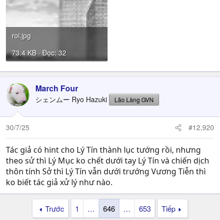
roi.jpg
73.4 KB · Đọc: 32
March Four
シェンムー Ryo Hazuki
Lão Làng GVN
30/7/25
#12,920
Tác giả có hint cho Lý Tín thành lục tướng rồi, nhưng
theo sử thì Lý Mục ko chết dưới tay Lý Tín và chiến dịch
thôn tính Sở thì Lý Tín vẫn dưới trướng Vương Tiễn thì
ko biết tác giả xử lý như nào.
Trước
1
…
646
…
653
Tiếp