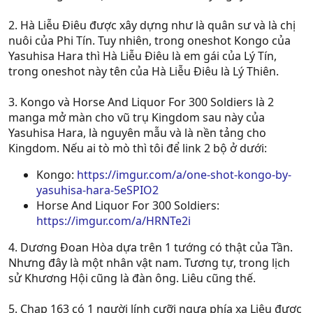
2. Hà Liễu Điêu được xây dựng như là quân sư và là chị
nuôi của Phi Tín. Tuy nhiên, trong oneshot Kongo của
Yasuhisa Hara thì Hà Liễu Điêu là em gái của Lý Tín,
trong oneshot này tên của Hà Liễu Điêu là Lý Thiên.
3. Kongo và Horse And Liquor For 300 Soldiers là 2
manga mở màn cho vũ trụ Kingdom sau này của
Yasuhisa Hara, là nguyên mẫu và là nền tảng cho
Kingdom. Nếu ai tò mò thì tôi để link 2 bộ ở dưới:
Kongo:
https://imgur.com/a/one-shot-kongo-by-
yasuhisa-hara-5eSPIO2
Horse And Liquor For 300 Soldiers:
https://imgur.com/a/HRNTe2i
4. Dương Đoan Hòa dựa trên 1 tướng có thật của Tần.
Nhưng đây là một nhân vật nam. Tương tự, trong lịch
sử Khương Hội cũng là đàn ông. Liêu cũng thế.
5. Chap 163 có 1 người lính cưỡi ngựa phía xa Liêu được