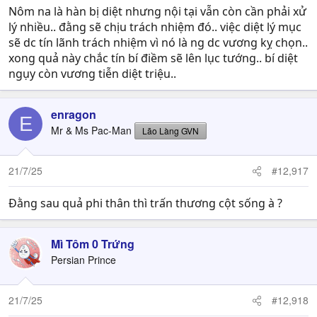
Nôm na là hàn bị diệt nhưng nội tại vẫn còn cần phải xử
lý nhiều.. đằng sẽ chịu trách nhiệm đó.. việc diệt lý mục
sẽ dc tín lãnh trách nhiệm vì nó là ng dc vương kỵ chọn..
xong quả này chắc tín bí điềm sẽ lên lục tướng.. bí diệt
ngụy còn vương tiễn diệt triệu..
enragon
E
Mr & Ms Pac-Man
Lão Làng GVN
21/7/25
#12,917
Đằng sau quả phi thân thì trấn thương cột sống à ?
Mì Tôm 0 Trứng
Persian Prince
21/7/25
#12,918