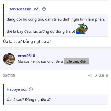
through an additional 20 volumes, with the possibility
_DarkAssassin_ nói:
that the end could come around Volume 96. While the
idea of the manga coming to a close is bittersweet for
đằng đòi bú công túa, đám triều đình nghi tính làm phản,
many fans, the fact that Hara is aiming to finish the story
in a timely and deliberate way has created anticipation
for what’s to come. With major plotlines still unfolding,
thế là bay đầu, lục tướng dư đúng 3 slot
the next five years promise to be filled with monumental
shifts, character developments, and dramatic battles that
Ủa là sao? Đằng nghẽo à?
will shape the fate of the characters we’ve followed for so
long.
eros2610
Marcus Fenix, savior of Sera
Lão Làng GVN
20/7/25
#12,916
Happye nói:
Ủa là sao? Đằng nghẽo à?