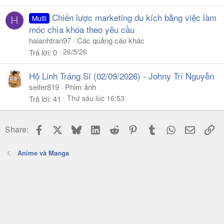
Chiến lược marketing du kích bằng việc làm
Multi
H
móc chìa khóa theo yêu cầu
haianhtran97
Các quảng cáo khác
26/5/26
Trả lời
0
Hộ Linh Tráng Sĩ (02/09/2026) - Johny Trí Nguyễn
seifer819
Phim ảnh
Thứ sáu lúc 16:53
Trả lời
41
Facebook
X
Bluesky
LinkedIn
Reddit
Pinterest
Tumblr
WhatsApp
Email
Li
Share:
Anime và Manga