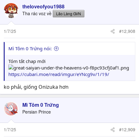
theloveofyou1988
Tha rác voz về
Lão Làng GVN
1/7/25
#12,908
Mì Tôm 0 Trứng nói:
Tóm tắt chap mới
https://cubari.moe/read/imgur/eYNcg9v/1/19/
ko phải, giống Onizuka hơn
Mì Tôm 0 Trứng
Persian Prince
1/7/25
#12,909