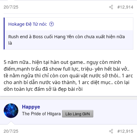
As the story heads towards its final chapters, it’s clear
20/7/25
#12,914
that Hara is committed to delivering the long-awaited
resolution to the struggles of the Warring States period.
Hokage Đệ Tứ nói:
Hara’s message read:
Rush end à Boss cuối Hạng Yên còn chưa xuất hiện nữa
“People often ask me, ‘When will Kingdom end?’ Every
là
year, I find myself saying ‘five more years.’ When I was
45, I thought I could finish it by 50, but… here we are. lol
That said, right now I really do feel like I can finish in five
5 năm nữa.. hiện tại hàn out game.. ngụy còn minh
more years.
điếm,mạnh trẩu đã show full lực, triệu- yên hết bài vở..
Five years = 20 more volumes… That means 20 volumes
tề nằm ngửa thì chỉ còn con quái vật nước sở thôi.. 1 arc
left… Maybe volume 96?
cho anh bí dẫn nước vào thành, 1 arc diệt mục.. còn lại
These next five years will bring big changes to the world
dồn toàn lực đấm sở là đẹp bài rồi
of Kingdom. During that time, I promise not to cut
corners and will carefully, and passionately create
something that satisfies.
Happye
Even as I enter my 50s, I’ll do my best without slowing
The Pride of Hiigara
Lão Làng GVN
down!!
Please continue to support Kingdom going forward!!”
20/7/25
#12,915
Fans of Kingdom can now expect the series to run