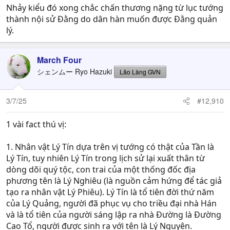
Nhảy kiểu đó xong chắc chấn thương nặng từ lục tướng
thành nội sử Đằng do dân hàn muốn được Đằng quản
lý.
March Four
シェンムー Ryo Hazuki
Lão Làng GVN
3/7/25
#12,910
1 vài fact thú vị:
1. Nhân vật Lý Tín dựa trên vị tướng có thật của Tần là
Lý Tín, tuy nhiên Lý Tín trong lịch sử lại xuất thân từ
dòng dõi quý tộc, con trai của một thống đốc địa
phương tên là Lý Nghiêu (là nguồn cảm hứng để tác giả
tạo ra nhân vật Lý Phiêu). Lý Tín là tổ tiên đời thứ năm
của Lý Quảng, người đã phục vụ cho triều đại nhà Hán
và là tổ tiên của người sáng lập ra nhà Đường là Đường
Cao Tổ, người được sinh ra với tên là Lý Nguyên.