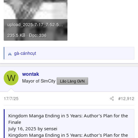
upload_2025-7-17_7-52-55.jpeg
235.5 KB · Đọc: 336
gà-cánhcụt
R
e
a
c
wontak
W
t
Mayor of SimCity
Lão Làng GVN
i
o
n
17/7/25
#12,912
s
:
Kingdom Manga Ending in 5 Years: Author’s Plan for the
Finale
July 16, 2025 by sensei
Kingdom Manga Ending in 5 Years: Author’s Plan for the