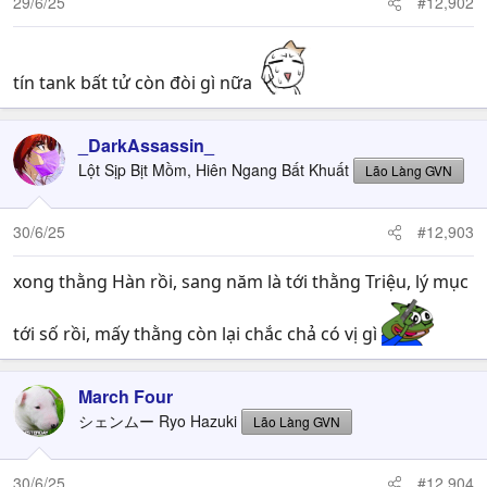
29/6/25
#12,902
s
:
tín tank bất tử còn đòi gì nữa
_DarkAssassin_
Lột Sịp Bịt Mồm, Hiên Ngang Bất Khuất
Lão Làng GVN
30/6/25
#12,903
xong thằng Hàn rồi, sang năm là tới thằng Triệu, lý mục
tới số rồi, mấy thằng còn lại chắc chả có vị gì
March Four
シェンムー Ryo Hazuki
Lão Làng GVN
30/6/25
#12,904