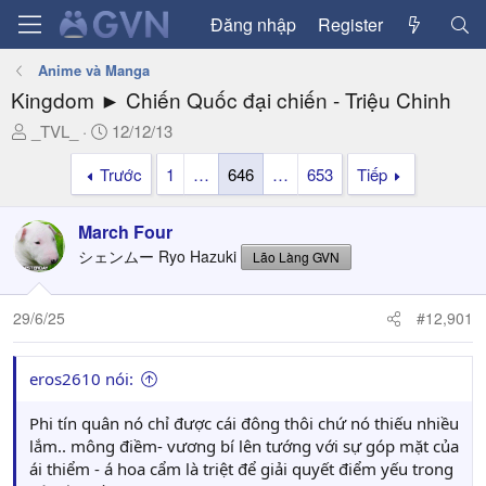
Đăng nhập
Register
Anime và Manga
Kingdom ► Chiến Quốc đại chiến - Triệu Chinh
T
N
_TVL_
12/12/13
h
g
Trước
1
…
646
…
653
Tiếp
r
à
e
y
a
g
March Four
d
ử
シェンムー Ryo Hazuki
Lão Làng GVN
s
i
t
a
29/6/25
#12,901
r
t
eros2610 nói:
e
r
Phi tín quân nó chỉ được cái đông thôi chứ nó thiếu nhiều
lắm.. mông điềm- vương bí lên tướng với sự góp mặt của
ái thiểm - á hoa cẩm là triệt để giải quyết điểm yếu trong