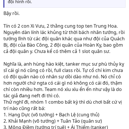
đội hình rồi.
Bậy rồi.
Tín có 2 con Xi Vưu, 2 thằng cung top ten Trung Hoa.
Nguyên dàn lính lác khủng từ thời bách nhân tướng, rồi
tướng lĩnh từ các đội quân khác qua như đội của Quách
Bị, đội của Bào Công, 2 đội quân của Hoàn Kỵ, bao gồm
cả đội quân y. Chưa kể có thêm cả 1 slot quân sư.
Nghĩa là, anh hùng hào kiệt, tanker mục sư phù thủy kỵ
sĩ cái gì nó cũng có rồi, full class rồi. Tự cổ chí kim chưa
có đội quân nào có nhân sự dồi dào như nó. Nó chỉ có
hơn người chứ ngta có cái gì nó không có cái đó, thậm
chí còn nhiều hơn. Team nó xìu xìu ển ển như vậy là do
tác giả đang neft đi thì có.
Thử nghĩ đi, nhóm 1 combo bất kỳ thì dù chơi bất cứ vị
trí nào cũng rất bá:
1. Hạng Dực (võ tướng) + Bạch Lệ (cung thủ)
2. Khải Mạnh (võ tướng) + Tuân Tảo (quân sư)
3. Mông Điềm (tướng trí tuệ) + Ái Thiểm (tanker)