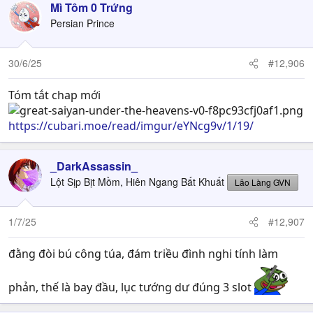
Mì Tôm 0 Trứng
Persian Prince
30/6/25
#12,906
Tóm tắt chap mới
https://cubari.moe/read/imgur/eYNcg9v/1/19/
_DarkAssassin_
Lột Sịp Bịt Mồm, Hiên Ngang Bất Khuất
Lão Làng GVN
1/7/25
#12,907
đằng đòi bú công túa, đám triều đình nghi tính làm
phản, thế là bay đầu, lục tướng dư đúng 3 slot