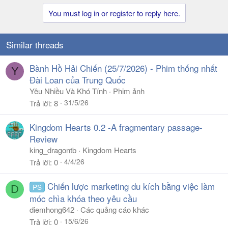
You must log in or register to reply here.
Similar threads
Bành Hồ Hải Chiến (25/7/2026) - Phim thống nhất
Y
Đài Loan của Trung Quốc
Yêu Nhiều Và Khó Tính
Phim ảnh
31/5/26
Trả lời
8
Kingdom Hearts 0.2 -A fragmentary passage-
Review
king_dragontb
Kingdom Hearts
4/4/26
Trả lời
0
Chiến lược marketing du kích bằng việc làm
PS
D
móc chìa khóa theo yêu cầu
diemhong642
Các quảng cáo khác
15/6/26
Trả lời
0