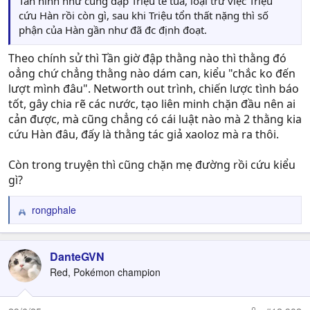
Tần hình như cũng đập Triệu te tua, loại trừ việc Triệu
cứu Hàn rồi còn gì, sau khi Triệu tổn thất nặng thì số
phận của Hàn gần như đã đc định đoạt.
Theo chính sử thì Tần giờ đập thằng nào thì thằng đó
oẳng chứ chẳng thằng nào dám can, kiểu "chắc ko đến
lượt mình đâu". Networth out trình, chiến lược tình báo
tốt, gây chia rẽ các nước, tạo liên minh chặn đầu nên ai
cản được, mà cũng chẳng có cái luật nào mà 2 thằng kia
cứu Hàn đâu, đấy là thằng tác giả xaoloz mà ra thôi.
Còn trong truyện thì cũng chặn mẹ đường rồi cứu kiểu
gì?
rongphale
R
e
a
c
DanteGVN
t
Red, Pokémon champion
i
o
n