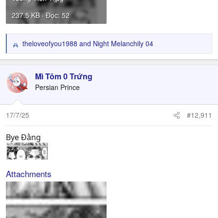
237.5 KB · Đọc: 52
theloveofyou1988
and
Night Melanchily 04
R
e
a
c
Mì Tôm 0 Trứng
t
Persian Prince
i
o
n
17/7/25
#12,911
s
:
Bye Đằng
Attachments