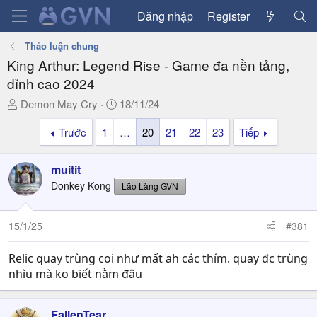
Đăng nhập
Register
Thảo luận chung
King Arthur: Legend Rise - Game đa nền tảng,
đỉnh cao 2024
T
N
Demon May Cry
18/11/24
h
g
Trước
1
…
20
21
22
23
Tiếp
r
à
e
y
a
g
muitit
d
ử
Donkey Kong
Lão Làng GVN
s
i
t
a
15/1/25
#381
r
t
Relic quay trùng coi như mất ah các thím. quay đc trùng
e
nhìu mà ko biết nằm đâu
r
FallenTear