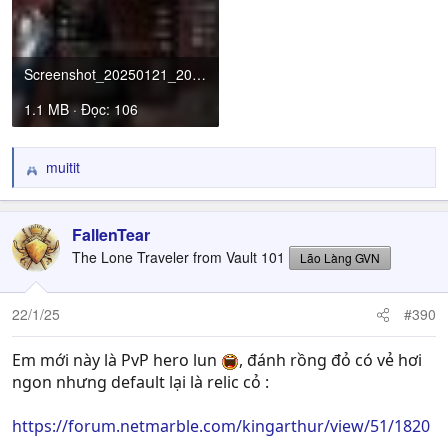
Screenshot_20250121_201539_King Arthur.jpg
1.1 MB · Đọc: 106
muitit
R
e
a
c
FallenTear
t
The Lone Traveler from Vault 101
Lão Làng GVN
i
o
n
22/1/25
#390
s
:
Em mới này là PvP hero lun
, đánh rồng đỏ có vẻ hơi
ngon nhưng default lại là relic cỏ :
https://forum.netmarble.com/kingarthur/view/51/1820