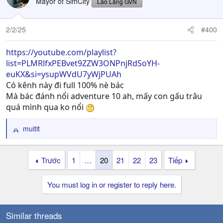
Mayor of SimCity
Lão Làng GVN
2/2/25
#400
https://youtube.com/playlist?
list=PLMRlfxPEBvet9ZZW3ONPnjRdSoYH-
euKX&si=ysupWVdU7yWjPUAh
Có kênh này đi full 100% nè bác
Mà bác đánh nổi adventure 10 ah, mấy con gấu trâu
quá mình qua ko nổi
muitit
R
e
a
Trước
1
…
20
21
22
23
Tiếp
c
t
i
You must log in or register to reply here.
o
n
s
Similar threads
: