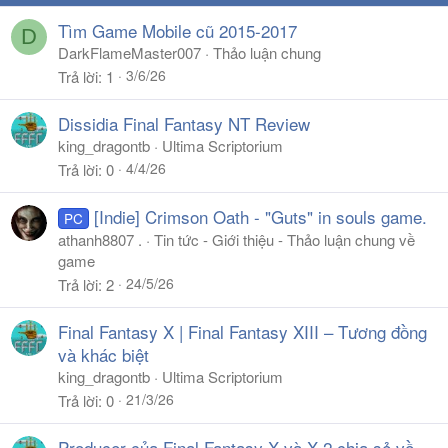
Tìm Game Mobile cũ 2015-2017
D
DarkFlameMaster007
Thảo luận chung
3/6/26
Trả lời
1
Dissidia Final Fantasy NT Review
king_dragontb
Ultima Scriptorium
4/4/26
Trả lời
0
[Indie] Crimson Oath - "Guts" in souls game.
PC
athanh8807 .
Tin tức - Giới thiệu - Thảo luận chung về
game
24/5/26
Trả lời
2
Final Fantasy X | Final Fantasy XIII – Tương đồng
và khác biệt
king_dragontb
Ultima Scriptorium
21/3/26
Trả lời
0
Producer của Final Fantasy X và X-2 chia sẻ về