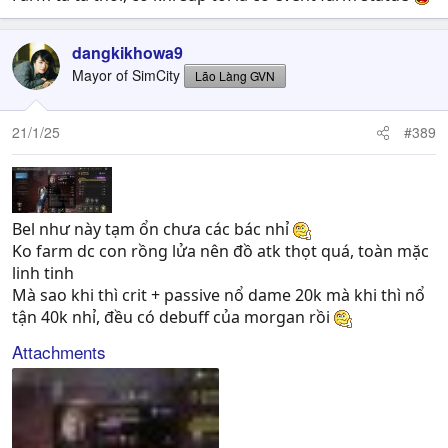
dangkikhowa9
Mayor of SimCity
Lão Làng GVN
21/1/25
#389
Bel như này tạm ổn chưa các bác nhỉ
Ko farm dc con rồng lửa nên đồ atk thọt quá, toàn mặc
linh tinh
Mà sao khi thì crit + passive nổ dame 20k mà khi thì nổ
tận 40k nhỉ, đều có debuff của morgan rồi
Attachments