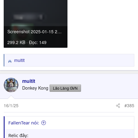
Screenshot 2025-01-15 220448.png
299.2 KB · Đọc: 149
muitit
R
e
a
c
muitit
t
Donkey Kong
Lão Làng GVN
i
o
n
16/1/25
#385
s
:
FallenTear nói:
Relic đây: