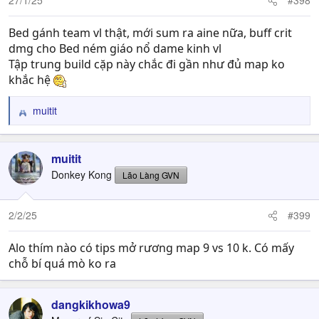
27/1/25
#398
Bed gánh team vl thật, mới sum ra aine nữa, buff crit
dmg cho Bed ném giáo nổ dame kinh vl
Tập trung build cặp này chắc đi gần như đủ map ko
khắc hệ
muitit
R
e
a
c
muitit
t
Donkey Kong
Lão Làng GVN
i
o
n
2/2/25
#399
s
:
Alo thím nào có tips mở rương map 9 vs 10 k. Có mấy
chỗ bí quá mò ko ra
dangkikhowa9