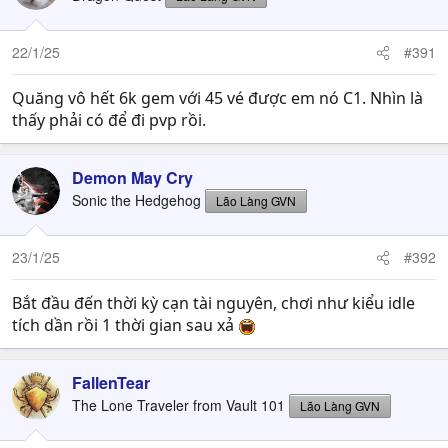
22/1/25
#391
Quăng vô hết 6k gem với 45 vé được em nó C1. Nhìn là
thấy phải có để đi pvp rồi.
Demon May Cry
Sonic the Hedgehog
Lão Làng GVN
23/1/25
#392
Bắt đầu đến thời kỳ cạn tài nguyên, chơi như kiểu idle
tích dần rồi 1 thời gian sau xả
FallenTear
The Lone Traveler from Vault 101
Lão Làng GVN