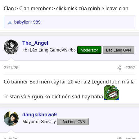
Clan > Clan member > click nick của mình > leave clan
babylion1989
R
e
a
c
The_Angel
t
<b>Lão Làng GameVN</b>
Moderator
Lão Làng GVN
i
o
n
27/1/25
#397
s
:
Có banner Bedi nên cày lại, 20 vé ra 2 Legend luôn mà là
Tristan và Sirgun ko biết nên sad hay haha
dangkikhowa9
Mayor of SimCity
Lão Làng GVN