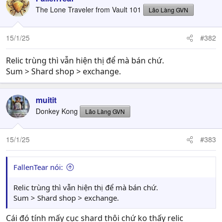
The Lone Traveler from Vault 101
Lão Làng GVN
15/1/25
#382
Relic trùng thì vẫn hiện thị để mà bán chứ.
Sum > Shard shop > exchange.
muitit
Donkey Kong
Lão Làng GVN
15/1/25
#383
FallenTear nói:
Relic trùng thì vẫn hiện thị để mà bán chứ.
Sum > Shard shop > exchange.
Cái đó tính mấy cục shard thôi chứ ko thấy relic