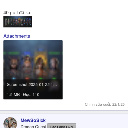
40 pull đã ra:
Attachments
Screenshot 2025-01-22 121825.png
1.5 MB · Đọc: 110
Chỉnh sửa cuối:
22/1/25
MewSoSick
Dragon Quest
Lão Làng GVN