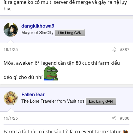
ít ra game ko có multi server để merge và gây ra hệ lụy
hiv.
dangkikhowa9
Mayor of SimCity
Lão Làng GVN
19/1/25
#387
Móa, awaken 6* legend cần tận 80 cục thì farm kiểu
đéo gì cho đủ nhỉ
FallenTear
The Lone Traveler from Vault 101
Lão Làng GVN
19/1/25
#388
Farm tà tà thôi, có khi sắp tới là có event farm statue