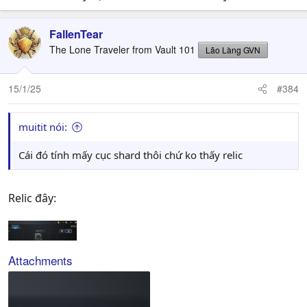
FallenTear
The Lone Traveler from Vault 101
Lão Làng GVN
15/1/25
#384
muitit nói:
Cái đó tính mấy cục shard thôi chứ ko thấy relic
Relic đây:
Attachments