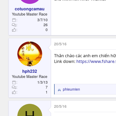
n
s
cotuongcamau
:
Youtube Master Race
3/7/10
26
0
20/5/16
Thân chào các anh em chiến hữu
Link down:
https://www.fshare
hph232
Youtube Master Race
1/3/13
7
phieumien
R
1
e
a
c
20/5/16
t
i