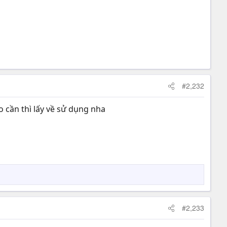
#2,232
 cần thì lấy về sử dụng nha
#2,233