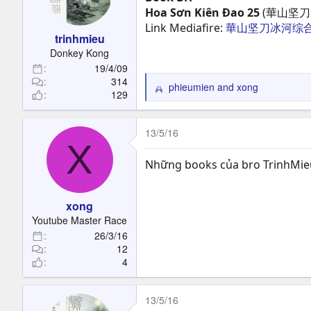
Hoa Sơn Kiên Đao 25
(華山坚刀
Link Mediafire:
華山坚刀冰河综合
trinhmieu
Donkey Kong
19/4/09
314
phieumien
and
xong
R
129
e
a
c
13/5/16
X
t
i
Những books của bro TrinhMieu 
o
n
s
xong
:
Youtube Master Race
26/3/16
12
4
13/5/16