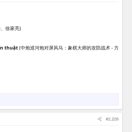
如、徐家亮)
ến thuật
(中炮巡河炮对屏风马：象棋大师的攻防战术 - 方
#2,226