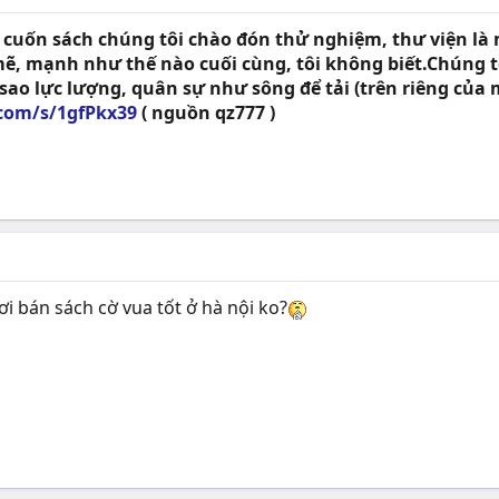
cuốn sách chúng tôi chào đón thử nghiệm, thư viện là m
ẽ, mạnh như thế nào cuối cùng, tôi không biết.Chúng tô
sao lực lượng, quân sự như sông để tải (trên riêng của
.com/s/1gfPkx39
( nguồn qz777 )
nơi bán sách cờ vua tốt ở hà nội ko?