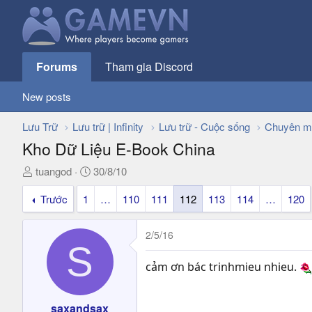
Forums
Tham gia Discord
New posts
Lưu Trữ
Lưu trữ | Infinity
Lưu trữ - Cuộc sống
Chuyên m
Kho Dữ Liệu E-Book China
T
N
tuangod
30/8/10
h
g
Trước
1
…
110
111
112
113
114
…
120
r
à
e
y
a
g
2/5/16
d
ử
S
s
i
cảm ơn bác trinhmieu nhieu.
t
a
r
saxandsax