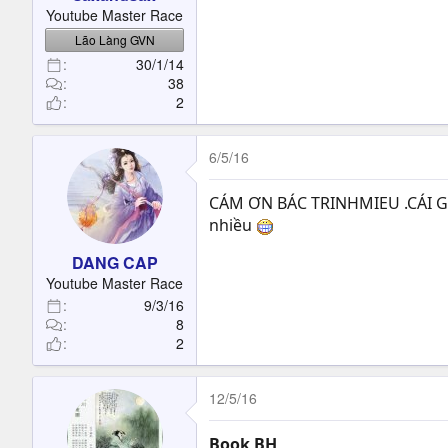
t
Youtube Master Race
e
Lão Làng GVN
r
30/1/14
38
2
6/5/16
CÁM ƠN BÁC TRINHMIEU .CÁI G
nhiều
DANG CAP
Youtube Master Race
9/3/16
8
2
12/5/16
Book BH