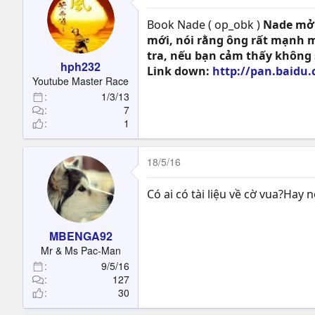
Book Nade ( op_obk )
Nade mở 
mới, nói rằng ông rất mạnh m
tra, nếu bạn cảm thấy không 
hph232
Link down:
http://pan.baidu
Youtube Master Race
1/3/13
7
1
18/5/16
Có ai có tài liệu về cờ vua?Hay 
MBENGA92
Mr & Ms Pac-Man
9/5/16
127
30