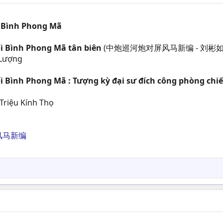
i Bình Phong Mã
i Bình Phong Mã tân biên
(中炮巡河炮对屏风马新编 - 刘彬
 Lượng
 Bình Phong Mã : Tượng kỳ đại sư đích công phòng chi
Triệu Kính Thọ
风马新编