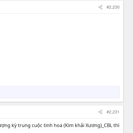
#2,230
#2,231
ợng kỳ trung cuộc tinh hoa (Kim khải Xương)_CBL thì