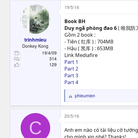
19/5/16
Book BH
Duy ngã phòng đao 6
( 唯我防刀6
Gồm 2 book :
trinhmieu
- Tiên ( 红库 ) : 704MB
Donkey Kong
- Hậu ( 黑库 ) : 653MB
19/4/09
Link Mediafire
314
Part 1
129
Part 2
Part 3
Part 4
phieumien
R
e
a
c
20/5/16
C
t
i
Anh em nào có tài liệu cờ tướng
o
cho mình xin nhé? Thanks!