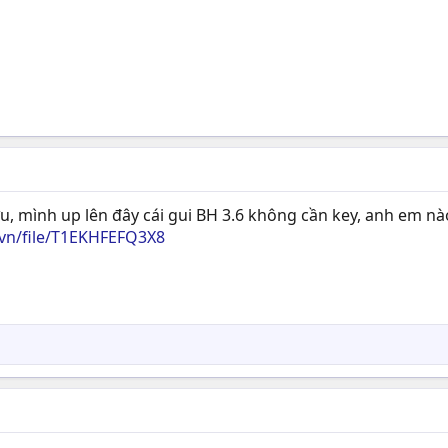
, mình up lên đây cái gui BH 3.6 không cần key, anh em nào
.vn/file/T1EKHFEFQ3X8