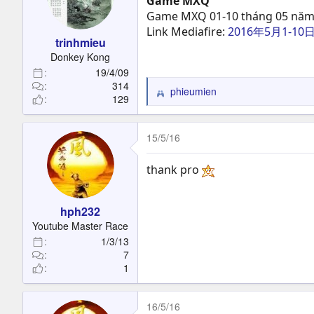
Game MXQ
o
Game MXQ 01-10 tháng 05 năm
n
Link Mediafire:
2016年5月1-
s
trinhmieu
:
Donkey Kong
19/4/09
314
phieumien
R
129
e
a
c
15/5/16
t
i
thank pro
o
n
s
hph232
:
Youtube Master Race
1/3/13
7
1
16/5/16