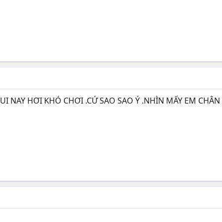
UI NAY HƠI KHÓ CHƠI .CỨ SAO SAO Ý .NHÌN MẤY EM CHÂN 