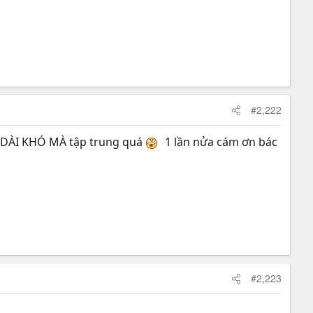
#2,222
DÀI KHÓ MÀ tập trung quá
1 lần nửa cám ơn bác
#2,223