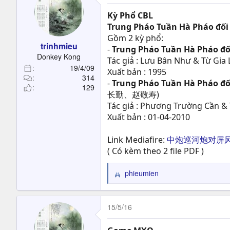
Kỳ Phổ CBL
Trung Pháo Tuần Hà Pháo đố
Gồm 2 kỳ phổ:
trinhmieu
-
Trung Pháo Tuần Hà Pháo đố
Donkey Kong
Tác giả : Lưu Bân Như & Từ Gia
19/4/09
Xuất bản : 1995
314
-
Trung Pháo Tuần Hà Pháo đối
129
长勤、赵敬寿)
Tác giả : Phương Trường Cần & 
Xuất bản : 01-04-2010
Link Mediafire:
中炮巡河炮对屏
( Có kèm theo 2 file PDF )
phieumien
R
e
a
c
15/5/16
t
i