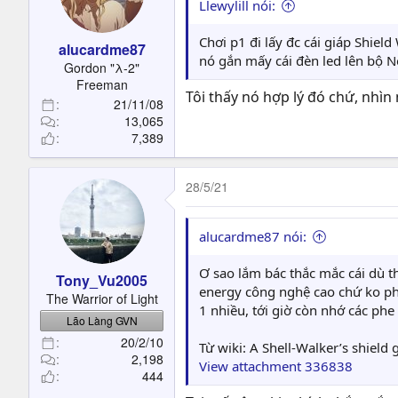
o
Llewylill nói:
n
s
Chơi p1 đi lấy đc cái giáp Shiel
alucardme87
:
nó gắn mấy cái đèn led lên bộ 
Gordon "λ-2"
Freeman
Tôi thấy nó hợp lý đó chứ, nhìn 
21/11/08
13,065
7,389
28/5/21
alucardme87 nói:
Ơ sao lắm bác thắc mắc cái dù th
Tony_Vu2005
energy công nghệ cao chứ ko phả
The Warrior of Light
1 nhiều, tới giờ còn nhớ các phe
Lão Làng GVN
20/2/10
Từ wiki: A Shell-Walker’s shield 
2,198
View attachment 336838
444