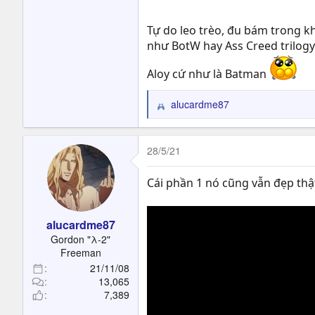
Tự do leo trèo, đu bám trong 
như BotW hay Ass Creed trilogy 
Aloy cứ như là Batman
alucardme87
R
e
a
c
28/5/21
t
i
Cái phần 1 nó cũng vẫn đẹp thậ
o
n
s
alucardme87
:
Gordon "λ-2"
Freeman
21/11/08
13,065
7,389