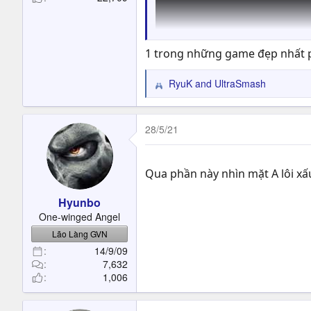
1 trong những game đẹp nhất p
RyuK
and
UltraSmash
R
e
a
c
28/5/21
t
i
o
Qua phần này nhìn mặt A lôi xấ
n
s
Hyunbo
:
One-winged Angel
Lão Làng GVN
14/9/09
7,632
1,006