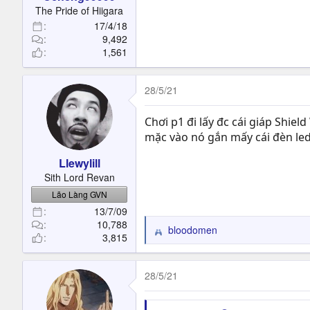
t
The Pride of Hiigara
e
17/4/18
r
9,492
1,561
28/5/21
Chơi p1 đi lấy đc cái giáp Shiel
mặc vào nó gắn mấy cái đèn le
Llewylill
Sith Lord Revan
Lão Làng GVN
13/7/09
10,788
bloodomen
R
3,815
e
a
c
28/5/21
t
i