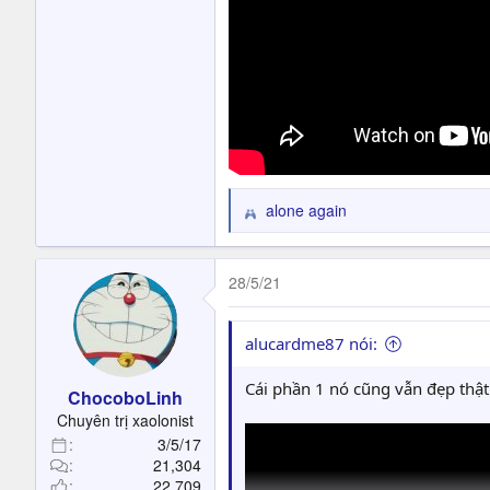
alone again
R
e
a
c
28/5/21
t
i
o
alucardme87 nói:
n
s
Cái phần 1 nó cũng vẫn đẹp thật
ChocoboLinh
:
Chuyên trị xaolonist
3/5/17
21,304
22,709