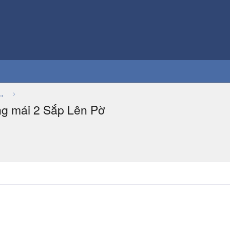
Thảo luận chung về game
ng mái 2 Sắp Lên Pờ