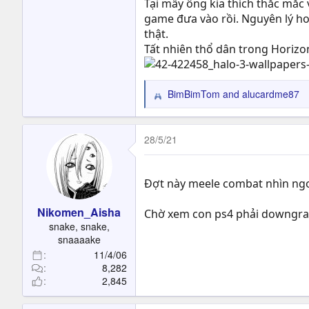
Tại mấy ông kia thích thắc mắc 
game đưa vào rồi. Nguyên lý hoạ
thật.
Tất nhiên thổ dân trong Horizon
BimBimTom
and
alucardme87
R
e
a
c
28/5/21
t
i
o
Đợt này meele combat nhìn ngo
n
s
Nikomen_Aisha
Chờ xem con ps4 phải downgra
:
snake, snake,
snaaaake
11/4/06
8,282
2,845