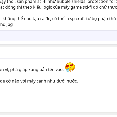
vậy thôi, sản phẩm sci-fi như Bubble shields, protection for
t động thì theo kiểu logic của mấy game sci-fi đó chứ thực
 không thể nào tạo ra đc, có thể là sp craft từ bộ phận thú
n vl, phá giáp xong bắn tên vào,
de cỡ nào với mấy cảnh như dưới nước.