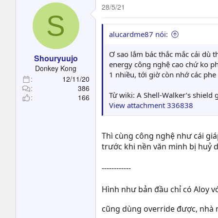
28/5/21
S
alucardme87 nói:
Ơ sao lắm bác thắc mắc cái dù th
Shouryuujo
energy công nghệ cao chứ ko phả
Donkey Kong
1 nhiều, tới giờ còn nhớ các phe
12/11/20
386
Từ wiki: A Shell-Walker’s shield 
166
View attachment 336838
Thì cùng công nghệ như cái giáp
trước khi nền văn minh bị huỷ 
------------
Hình như bản đầu chỉ có Aloy vớ
cũng dùng override được, nhà 