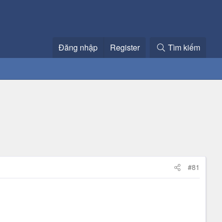
Đăng nhập
Register
Tìm kiếm
#81