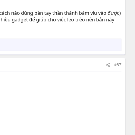
cách nào dùng bàn tay thần thánh bám víu vào được)
nhiều gadget để giúp cho việc leo trèo nên bản này
#87