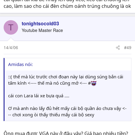
cao, làm sao cho cái đèn chùm oánh trúng chuông là ok
tonightsocold03
T
Youtube Master Race
14/4/06
#49
Amidas nói:
::( thế mà lúc trước chơi đoạn này lại dùng súng bắn cái
tấm kính <---- thế mà nó cũng mở <--- #
cái con Lara lái xe bựa quá ....
Ơ mà anh nào lấy đủ hét mấy cái bộ quần áo chưa vậy <-
-- chơi xong òi thấy thiếu mấy cái bộ sexy
Ông mua được VGA này ở đâu vậy? Giá bao nhiêu tiền?