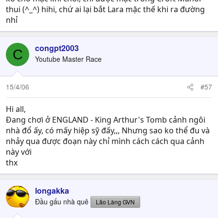
thui (^_^) hihi, chứ ai lại bắt Lara mặc thế khi ra đường
nhỉ
congpt2003
C
Youtube Master Race
15/4/06
#57
Hi all,
Đang chơi ở ENGLAND - King Arthur's Tomb cảnh ngôi
nhà đổ ấy, có mấy hiệp sỹ đấy,,, Nhưng sao ko thể đu và
nhảy qua được đoạn này chỉ mình cách cách qua cảnh
này với
thx
longakka
Đầu gấu nhà quê
Lão Làng GVN