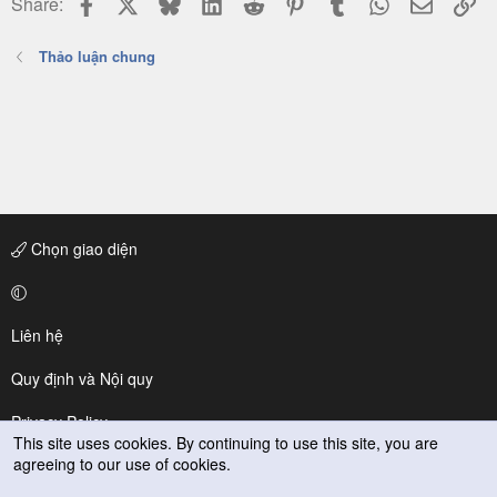
Facebook
X
Bluesky
LinkedIn
Reddit
Pinterest
Tumblr
WhatsApp
Email
Li
Share:
Thảo luận chung
Chọn giao diện
Liên hệ
Quy định và Nội quy
Privacy Policy
This site uses cookies. By continuing to use this site, you are
agreeing to our use of cookies.
Trợ giúp