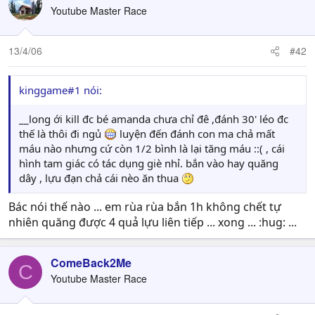
Youtube Master Race
13/4/06
#42
kinggame#1 nói:
__long ới kill đc bé amanda chưa chỉ đê ,đánh 30' léo đc
thế là thôi đi ngủ
luyện đến đánh con ma chả mất
máu nào nhưng cứ còn 1/2 bình là lại tăng máu ::( , cái
hình tam giác có tác dụng giè nhỉ. bắn vào hay quăng
dây , lựu đạn chả cái nèo ăn thua
Bác nói thế nào ... em rùa rùa bắn 1h không chết tự
nhiên quăng được 4 quả lựu liên tiếp ... xong ... :hug: ...
ComeBack2Me
C
Youtube Master Race