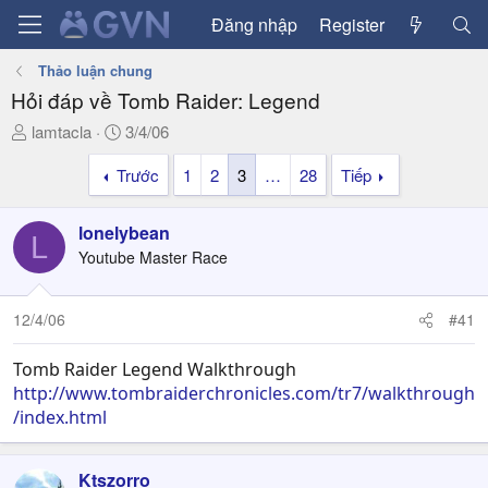
Đăng nhập
Register
Thảo luận chung
Hỏi đáp về Tomb Raider: Legend
T
N
lamtacla
3/4/06
h
g
Trước
1
2
3
…
28
Tiếp
r
à
e
y
a
g
lonelybean
L
d
ử
Youtube Master Race
s
i
t
a
12/4/06
#41
r
t
Tomb Raider Legend Walkthrough
e
http://www.tombraiderchronicles.com/tr7/walkthrough
r
/index.html
Ktszorro