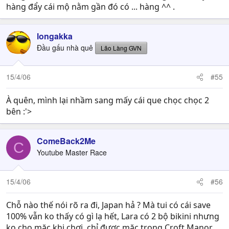
hàng đẩy cái mộ nằm gần đó có ... hàng ^^ .
longakka
Đầu gấu nhà quê
Lão Làng GVN
15/4/06
#55
À quên, mình lại nhầm sang mấy cái que chọc chọc 2
bên :'>
ComeBack2Me
C
Youtube Master Race
15/4/06
#56
Chỗ nào thế nói rõ ra đi, Japan hả ? Mà tui có cái save
100% vẫn ko thấy có gì lạ hết, Lara có 2 bộ bikini nhưng
ko cho mặc khi chơi, chỉ được mặc trong Croft Manor