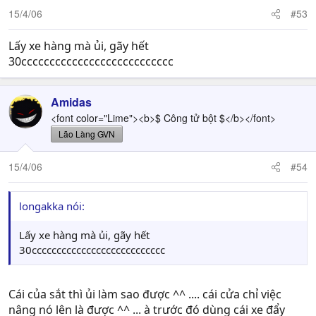
15/4/06
#53
Lấy xe hàng mà ủi, gãy hết
30ccccccccccccccccccccccccccc
Amidas
<font color="Lime"><b>$ Công tử bột $</b></font>
Lão Làng GVN
15/4/06
#54
longakka nói:
Lấy xe hàng mà ủi, gãy hết
30ccccccccccccccccccccccccccc
Cái của sắt thì ủi làm sao được ^^ .... cái cửa chỉ việc
nâng nó lên là được ^^ ... à trước đó dùng cái xe đẩy