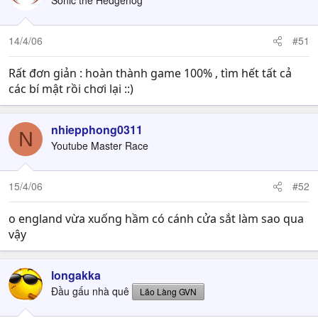
Sonic the Hedgehog
14/4/06
#51
Rất đơn giản : hoàn thành game 100% , tìm hết tất cả
các bí mật rồi chơi lại ::)
nhiepphong0311
N
Youtube Master Race
15/4/06
#52
o england vừa xuống hầm có cánh cửa sắt làm sao qua
vậy
longakka
Đầu gấu nhà quê
Lão Làng GVN