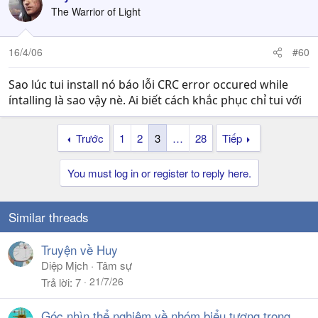
The Warrior of Light
16/4/06
#60
Sao lúc tui install nó báo lỗi CRC error occured while
íntalling là sao vậy nè. Ai biết cách khắc phục chỉ tui với
Trước
1
2
3
…
28
Tiếp
You must log in or register to reply here.
Similar threads
Truyện về Huy
Diệp Mịch
Tâm sự
21/7/26
Trả lời
7
Góc nhìn thể nghiệm về nhóm biểu tượng trong