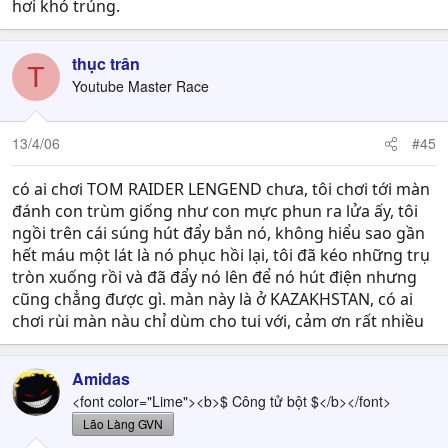
hơi khó trúng.
thục trân
T
Youtube Master Race
13/4/06
#45
có ai chơi TOM RAIDER LENGEND chưa, tôi chơi tới màn
đánh con trùm giống như con mực phun ra lửa ấy, tôi
ngồi trên cái súng hút đẩy bắn nó, không hiểu sao gần
hết máu một lát là nó phục hồi lại, tôi đã kéo những trụ
tròn xuống rồi và đã đẩy nó lên để nó hút điện nhưng
cũng chẳng được gì. màn này là ở KAZAKHSTAN, có ai
chơi rùi màn nàu chỉ dùm cho tui với, cảm ơn rất nhiều
Amidas
<font color="Lime"><b>$ Công tử bột $</b></font>
Lão Làng GVN