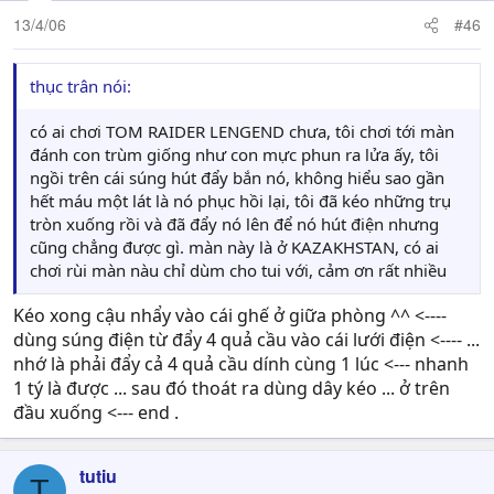
13/4/06
#46
thục trân nói:
có ai chơi TOM RAIDER LENGEND chưa, tôi chơi tới màn
đánh con trùm giống như con mực phun ra lửa ấy, tôi
ngồi trên cái súng hút đẩy bắn nó, không hiểu sao gần
hết máu một lát là nó phục hồi lại, tôi đã kéo những trụ
tròn xuống rồi và đã đẩy nó lên để nó hút điện nhưng
cũng chẳng được gì. màn này là ở KAZAKHSTAN, có ai
chơi rùi màn nàu chỉ dùm cho tui với, cảm ơn rất nhiều
Kéo xong cậu nhẩy vào cái ghế ở giữa phòng ^^ <----
dùng súng điện từ đẩy 4 quả cầu vào cái lưới điện <---- ...
nhớ là phải đẩy cả 4 quả cầu dính cùng 1 lúc <--- nhanh
1 tý là được ... sau đó thoát ra dùng dây kéo ... ở trên
đầu xuống <--- end .
tutiu
T