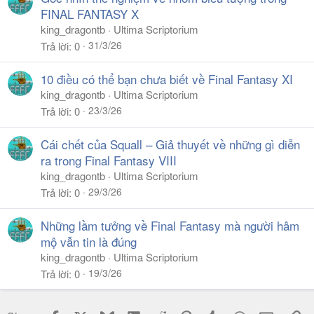
FINAL FANTASY X
king_dragontb
Ultima Scriptorium
31/3/26
Trả lời
0
10 điều có thể bạn chưa biết về Final Fantasy XI
king_dragontb
Ultima Scriptorium
23/3/26
Trả lời
0
Cái chết của Squall – Giả thuyết về những gì diễn
ra trong Final Fantasy VIII
king_dragontb
Ultima Scriptorium
29/3/26
Trả lời
0
Những lầm tưởng về Final Fantasy mà người hâm
mộ vẫn tin là đúng
king_dragontb
Ultima Scriptorium
19/3/26
Trả lời
0