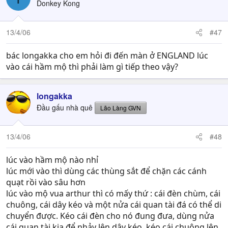
Donkey Kong
13/4/06
#47
bác longakka cho em hỏi đi đến màn ở ENGLAND lúc
vào cái hầm mộ thì phải làm gì tiếp theo vậy?
longakka
Đầu gấu nhà quê
Lão Làng GVN
13/4/06
#48
lúc vào hầm mộ nào nhỉ
lúc mới vào thì dùng các thùng sắt để chặn các cánh
quạt rồi vào sâu hơn
lúc vào mộ vua arthur thì có mấy thứ : cái đèn chùm, cái
chuông, cái dây kéo và một nửa cái quan tài đá có thể di
chuyển được. Kéo cái đèn cho nó đung đưa, dùng nửa
cái quan tài kia để nhảy lên dây kéo, kéo cái chuông lên