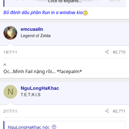
Click to expand...
Bỏ đánh dấu phần Run in a window kìa
emcuaalin
Legend of Zelda
19/7/11
#2,770
^
Ọc...Mình Fail nặng rồi... *facepalm*
NguLongHaKhac
N
T.E.T.Я.I.S
21/7/11
#2,771
NguLongHaKhac nói: