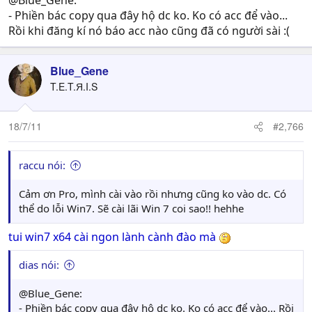
@Blue_Gene:
- Phiền bác copy qua đây hộ dc ko. Ko có acc để vào...
Rồi khi đăng kí nó báo acc nào cũng đã có người sài :(
Blue_Gene
T.E.T.Я.I.S
18/7/11
#2,766
raccu nói:
Cảm ơn Pro, mình cài vào rồi nhưng cũng ko vào dc. Có
thể do lỗi Win7. Sẽ cài lãi Win 7 coi sao!! hehhe
tui win7 x64 cài ngon lành cành đào mà
dias nói:
@Blue_Gene:
- Phiền bác copy qua đây hộ dc ko. Ko có acc để vào... Rồi