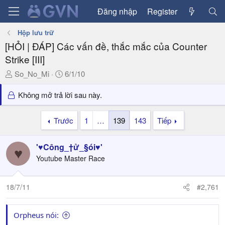
Đăng nhập
Register
Hộp lưu trữ
[HỎI | ĐÁP] Các vấn đề, thắc mắc của Counter
Strike [III]
T
N
So_No_Mi
6/1/10
h
g
r
à
Không mở trả lời sau này.
e
y
a
g
Trước
1
…
139
143
Tiếp
d
ử
s
i
'♥Công_†ử_§ói♥'
t
♥
a
Youtube Master Race
r
t
18/7/11
#2,761
e
r
Orpheus nói: