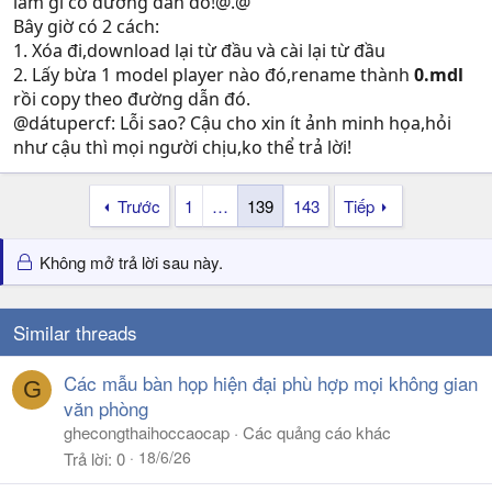
làm gì có đường dẫn đó!@.@
Bây giờ có 2 cách:
1. Xóa đi,download lại từ đầu và cài lại từ đầu
2. Lấy bừa 1 model player nào đó,rename thành
0.mdl
rồi copy theo đường dẫn đó.
@dátupercf: Lỗi sao? Cậu cho xin ít ảnh minh họa,hỏi
như cậu thì mọi người chịu,ko thể trả lời!
Trước
1
…
139
143
Tiếp
Không mở trả lời sau này.
Similar threads
Các mẫu bàn họp hiện đại phù hợp mọi không gian
G
văn phòng
ghecongthaihoccaocap
Các quảng cáo khác
18/6/26
Trả lời
0