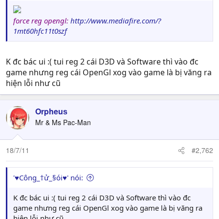
force reg opengl:
http://www.mediafire.com/?
1mt60hfc11t0szf
K đc bác ui :( tui reg 2 cái D3D và Software thì vào đc
game nhưng reg cái OpenGl xog vào game là bị văng ra
hiện lỗi như cũ
Orpheuѕ
Mr & Ms Pac-Man
18/7/11
#2,762
'♥Công_†ử_§ói♥' nói:
K đc bác ui :( tui reg 2 cái D3D và Software thì vào đc
game nhưng reg cái OpenGl xog vào game là bị văng ra
hiện lỗi như cũ