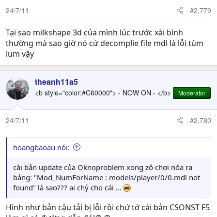
24/7/11
#2,779
Tại sao milkshape 3d của mình lúc trước xài bình
thường mà sao giờ nó cứ decomplie file mdl là lỗi tùm
lum vậy
theanh11a5
<b style="color:#C60000"> - NOW ON - </b>
Moderator
24/7/11
#2,780
hoangbaoau nói:
cài bản update của Oknoproblem xong zô chơi nóa ra
bảng: "Mod_NumForName : models/player/0/0.mdl not
found" là sao??? ai chỷ cho cái ...
Hình như bản cậu tải bị lỗi rồi chứ tớ cài bản CSONST F5