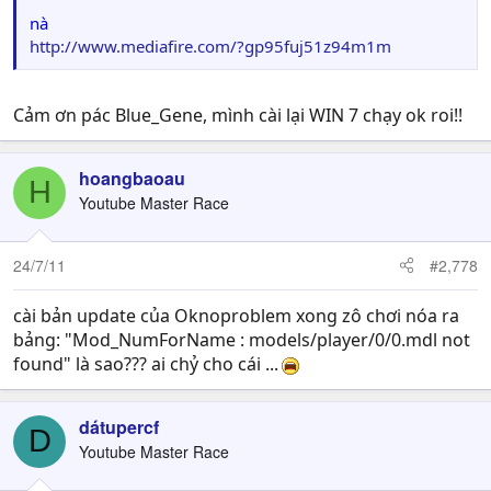
nà
http://www.mediafire.com/?gp95fuj51z94m1m
Cảm ơn pác Blue_Gene, mình cài lại WIN 7 chạy ok roi!!
hoangbaoau
H
Youtube Master Race
24/7/11
#2,778
cài bản update của Oknoproblem xong zô chơi nóa ra
bảng: "Mod_NumForName : models/player/0/0.mdl not
found" là sao??? ai chỷ cho cái ...
dátupercf
D
Youtube Master Race