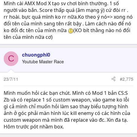
Mình cài AMX Mod X tạo sv chơi bình thường. 1 số
người vào bắn. Score thấp quá (âm mạng ý) cứ đòi rr .
rr hoài. bực quá mình ko rr nữa.Ko theo ý nó=> xong nó
đổi tên của mình sang tên rất bậy . Làm cách nào để nó
ko đổi đc tên của mình nữa
(KO bít thằng nào nó đổi
tên của mình nữa cơ)
chuongphi0
C
Youtube Master Race
23/7/11
#2,775
Mình muốn hỏi các bạn chút. Mình có Mod 1 bản CS:S
Zb và có replace 1 số custom weapon, vào game ko lỗi
gì cả mình chỉ muốn hỏi làm sao thay biểu tượng hình
ảnh ở góc phải màn hình lúc kill enemy có các hình của
custom weapon mà mình đã replace vào đc. Xin đa tạ.
Hôm trước pót nhầm box.