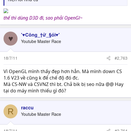
thế thì dùng D3D đi, sao phải OpenGl~
'♥Công_†ử_§ói♥'
♥
Youtube Master Race
18/7/11
#2,763
Vì OpenGL mình thấy đẹp hơn hẳn. Mà mình down CS
1.6 V23 về cũng k để chế độ đó đc.
Mà CS-NW và CSVNZ thì bt. Chả bik bị seo nữa @@ Hay
tại do máy mình thiếu gì đó?
raccu
R
Youtube Master Race
18/7/11
#2,764