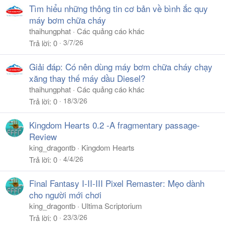
Tìm hiểu những thông tin cơ bản về bình ắc quy
máy bơm chữa cháy
thaihungphat
Các quảng cáo khác
3/7/26
Trả lời
0
Giải đáp: Có nên dùng máy bơm chữa cháy chạy
xăng thay thế máy dầu Diesel?
thaihungphat
Các quảng cáo khác
18/3/26
Trả lời
0
Kingdom Hearts 0.2 -A fragmentary passage-
Review
king_dragontb
Kingdom Hearts
4/4/26
Trả lời
0
Final Fantasy I-II-III Pixel Remaster: Mẹo dành
cho người mới chơi
king_dragontb
Ultima Scriptorium
23/3/26
Trả lời
0