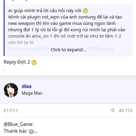
Ai giúp mình trả lời câu hỏi này với
Mình cài plugin nst_wpn của anh sontung để lại và tạo
new weapon thì khi vào game mua súng ngon lành
nhưng đợi 1 tý nó bị lỗi gì đó xong rùi mình lại phải vào
console ấn amx_on 1 thì nó mới trở lại như bt tầm 1-2
ván thì lại bị
Sorry mọi người nha,tại vì topic amx hỏi đáp close
Click to expand...
rùi,topic kia thì là tổng hợp code,amx nên mình chả còn
chỗ nào để hỏi nên phải vào đây :(
Reply Đợt 2
.
dias
Mega Man
21/7/11
#2,772
@Blue_Gene:
Thank bác
...