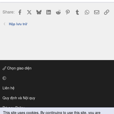
Facebook
X
Bluesky
LinkedIn
Reddit
Pinterest
Tumblr
WhatsApp
Email
Li
Share:
Hộp lưu trữ
Chọn giao diện
Liên hệ
Quy định và Nội quy
Privacy Policy
This site uses cookies. By continuing to use this site, you are