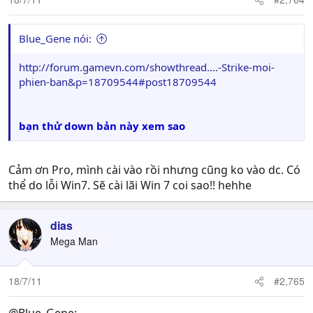
Blue_Gene nói:
http://forum.gamevn.com/showthread....-Strike-moi-
phien-ban&p=18709544#post18709544
bạn thử down bản này xem sao
Cảm ơn Pro, mình cài vào rồi nhưng cũng ko vào dc. Có
thể do lỗi Win7. Sẽ cài lãi Win 7 coi sao!! hehhe
dias
Mega Man
18/7/11
#2,765