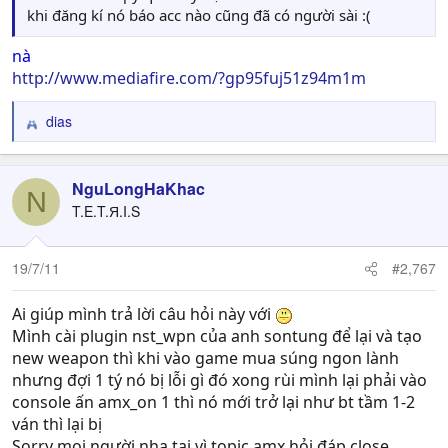
khi đăng kí nó báo acc nào cũng đã có người sài :(
nà
http://www.mediafire.com/?gp95fuj51z94m1m
dias
R
e
a
c
NguLongHaKhac
N
t
T.E.T.Я.I.S
i
o
n
19/7/11
#2,767
s
:
Ai giúp mình trả lời câu hỏi này với
Mình cài plugin nst_wpn của anh sontung để lại và tạo
new weapon thì khi vào game mua súng ngon lành
nhưng đợi 1 tý nó bị lỗi gì đó xong rùi mình lại phải vào
console ấn amx_on 1 thì nó mới trở lại như bt tầm 1-2
ván thì lại bị
Sorry mọi người nha,tại vì topic amx hỏi đáp close