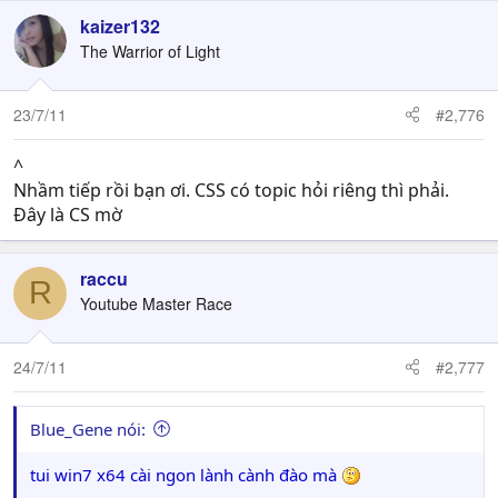
kaizer132
The Warrior of Light
23/7/11
#2,776
^
Nhầm tiếp rồi bạn ơi. CSS có topic hỏi riêng thì phải.
Đây là CS mờ
raccu
R
Youtube Master Race
24/7/11
#2,777
Blue_Gene nói:
tui win7 x64 cài ngon lành cành đào mà