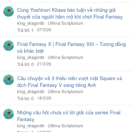
Cùng Yoshinori Kitase bàn luận về những giả
thuyết của người hâm mộ khi chơi Final Fantasy
king_dragontb
Ultima Scriptorium
27/3/26
Trả lời
1
Final Fantasy X | Final Fantasy XIII – Tương đồng
và khác biệt
king_dragontb
Ultima Scriptorium
21/3/26
Trả lời
0
Câu chuyện về 3 thiếu niên vượt mặt Square và
dịch Final Fantasy V sang tiếng Anh
king_dragontb
Ultima Scriptorium
18/3/26
Trả lời
0
Những câu hỏi chưa có lời giải của series Final
Fantasy
king_dragontb
Ultima Scriptorium