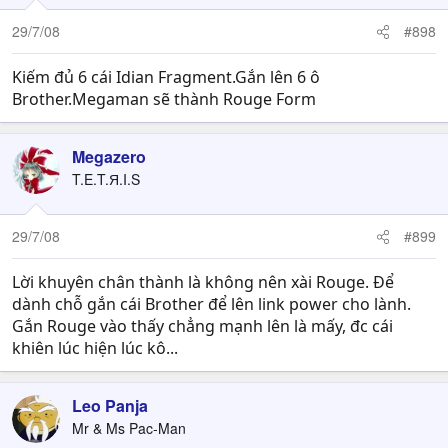
29/7/08
#898
Kiếm đủ 6 cái Idian Fragment.Gắn lên 6 ô
Brother.Megaman sẽ thành Rouge Form
Megazero
T.E.T.Я.I.S
29/7/08
#899
Lời khuyên chân thành là không nên xài Rouge. Để
dành chỗ gắn cái Brother để lên link power cho lành.
Gắn Rouge vào thấy chẳng mạnh lên là mấy, đc cái
khiên lúc hiện lúc kô...
Leo Panja
Mr & Ms Pac-Man