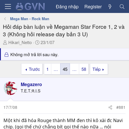
Đăng nhập
Register
Mega Man - Rock Man
Hỏi đáp bàn luận về Megaman Star Force 1, 2 và
3 (Không hỏi release day bản 3 U)
T
N
Ηikari_Netto
23/1/07
h
g
r
à
Không mở trả lời sau này.
e
y
a
g
Trước
1
…
45
…
58
Tiếp
d
ử
s
i
Megazero
t
a
T.E.T.Я.I.S
r
t
17/7/08
#881
e
r
Một khi đã hóa Rouge thành MM đen thì kô xài đc Navi
chip. (gọi thế chứ chẳng bít gọi thế nào nữa ... nói