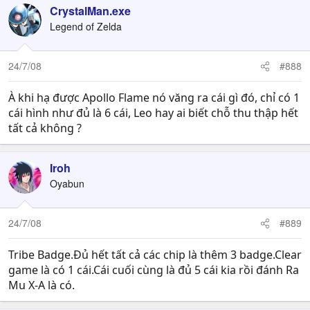
CrystalMan.exe
Legend of Zelda
24/7/08
#888
À khi hạ được Apollo Flame nó văng ra cái gì đó, chỉ có 1
cái hình như đủ là 6 cái, Leo hay ai biết chỗ thu thập hết
tất cả không ?
Iroh
Oyabun
24/7/08
#889
Tribe Badge.Đủ hết tất cả các chip là thêm 3 badge.Clear
game là có 1 cái.Cái cuối cùng là đủ 5 cái kia rồi đánh Ra
Mu X-A là có.