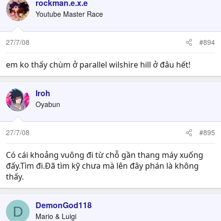
rockman.e.x.e
Youtube Master Race
27/7/08
#894
em ko thấy chùm ở parallel wilshire hill ở đâu hết!
Iroh
Oyabun
27/7/08
#895
Có cái khoảng vuông đi từ chỗ gần thang máy xuống
đấy.Tìm đi.Đã tìm kỹ chưa mà lên đây phán là không
thấy.
DemonGod118
D
Mario & Luigi