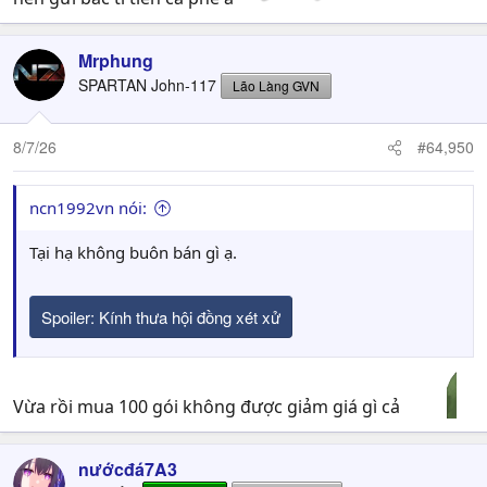
Mrphung
SPARTAN John-117
Lão Làng GVN
8/7/26
#64,950
ncn1992vn nói:
Tại hạ không buôn bán gì ạ.
Spoiler:
Kính thưa hội đồng xét xử
Vừa rồi mua 100 gói không được giảm giá gì cả
nướcđá7A3