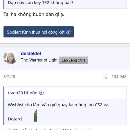
Dạo này còn key TF2 không bác?
Tại hạ không buôn bán gì ạ.
Spoiler:
Kính thưa hội đồng xét xử
deldeldel
The Warrior of Light
Lão Làng GVN
8/7/26
#64,948
riven2014 nói:
Wishlist cho lắm vào giờ quay lại máng lợn CS2 và
Dotard