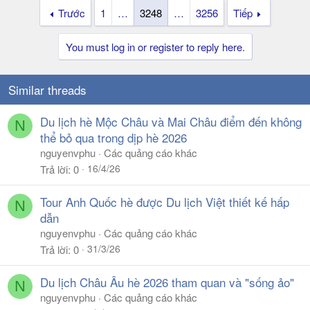
Trước
1
…
3248
…
3256
Tiếp
You must log in or register to reply here.
Similar threads
Du lịch hè Mộc Châu và Mai Châu điểm đến không
N
thể bỏ qua trong dịp hè 2026
nguyenvphu
Các quảng cáo khác
16/4/26
Trả lời
0
Tour Anh Quốc hè được Du lịch Việt thiết kế hấp
N
dẫn
nguyenvphu
Các quảng cáo khác
31/3/26
Trả lời
0
Du lịch Châu Âu hè 2026 tham quan và "sống ảo"
N
nguyenvphu
Các quảng cáo khác