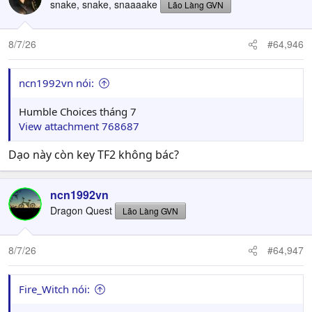
snake, snake, snaaaake
Lão Làng GVN
8/7/26
#64,946
ncn1992vn nói:
Humble Choices tháng 7
View attachment 768687
Dạo này còn key TF2 không bác?
ncn1992vn
Dragon Quest
Lão Làng GVN
8/7/26
#64,947
Fire_Witch nói: