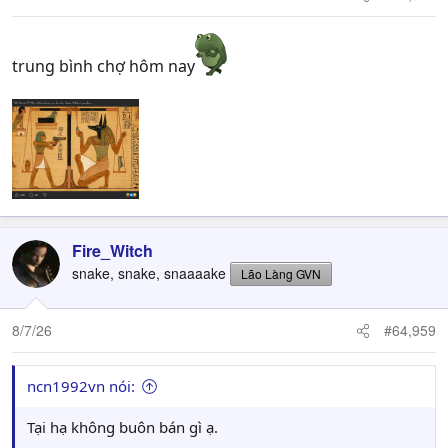
trung bình chợ hôm nay
Fire_Witch
snake, snake, snaaaake
Lão Làng GVN
8/7/26
#64,959
ncn1992vn nói:
Tại hạ không buôn bán gì ạ.