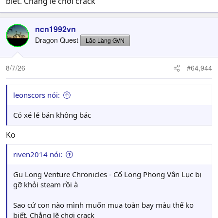
biết. Chẳng lẽ chơi crack
ncn1992vn
Dragon Quest
Lão Làng GVN
8/7/26
#64,944
leonscors nói:
Có xé lẻ bán không bác
Ko
riven2014 nói:
Gu Long Venture Chronicles - Cổ Long Phong Vân Lục bị
gỡ khỏi steam rồi à
Sao cứ con nào mình muốn mua toàn bay màu thế ko
biết. Chẳng lẽ chơi crack