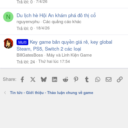
7/4/26
Trả lời
0
Du lịch hè Hội An khám phá đô thị cổ
N
nguyenvphu
Các quảng cáo khác
18/4/26
Trả lời
0
Key game bản quyền giá rẻ, key global
Multi
Steam, PS5, Switch 2 các loại
BillGatesBoss
Máy và Linh Kiện Game
Thứ hai lúc 17:54
Trả lời
24
Facebook
X
Bluesky
LinkedIn
Reddit
Pinterest
Tumblr
WhatsApp
Email
Li
Share:
Tin tức - Giới thiệu - Thảo luận chung về game