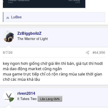
LuiBee
R
e
a
c
ZzBiggboiizZ
t
The Warrior of Light
i
o
n
8/7/26
#64,956
s
:
key ngon hơn giống chờ giá lên thì bán, giá tụt thì hodl
mà dao động market cũng ngắn
mua game trực tiếp chỉ có rộn ràng mùa sale thời gian
chờ các mùa khá lâu
riven2014
It Takes Two
Lão Làng GVN