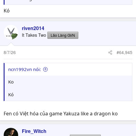
Kó
riven2014
It Takes Two
Lão Làng GVN
8/7/26
#64,945
ncn1992vn nói:
Ko
Kó
Fen có Việt hóa của game Yakuza like a dragon ko
Fire_Witch