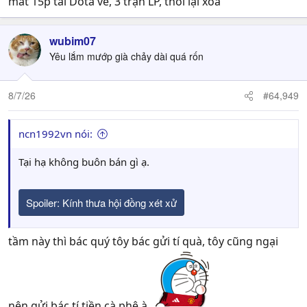
mất 15p tải Dota về, 3 trận LP, thôi lại xóa
wubim07
Yêu lắm mướp già chảy dài quá rốn
8/7/26
#64,949
ncn1992vn nói:
Tại hạ không buôn bán gì ạ.
Spoiler:
Kính thưa hội đồng xét xử
tầm này thì bác quý tôy bác gửi tí quà, tôy cũng ngại
nên gửi bác tí tiền cà phê à