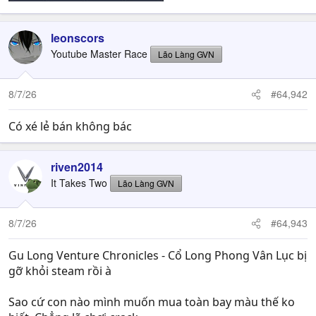
leonscors
Youtube Master Race
Lão Làng GVN
8/7/26
#64,942
Có xé lẻ bán không bác
riven2014
It Takes Two
Lão Làng GVN
8/7/26
#64,943
Gu Long Venture Chronicles - Cổ Long Phong Vân Lục bị
gỡ khỏi steam rồi à
Sao cứ con nào mình muốn mua toàn bay màu thế ko