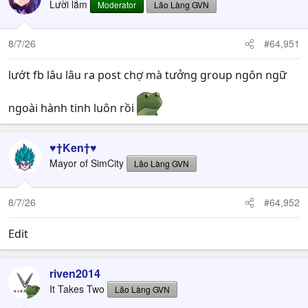
Lười lắm
Moderator
Lão Làng GVN
8/7/26
#64,951
lướt fb lâu lâu ra post chợ mà tưởng group ngôn ngữ
ngoài hành tinh luôn rồi
♥†Ken†♥
Mayor of SimCity
Lão Làng GVN
8/7/26
#64,952
Edit
riven2014
It Takes Two
Lão Làng GVN