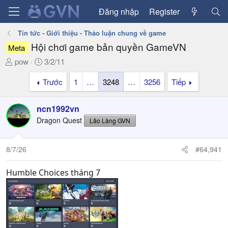
Đăng nhập
Register
Tin tức - Giới thiệu - Thảo luận chung về game
Hội chơi game bản quyền GameVN
Meta
T
N
pow
3/2/11
h
g
Trước
1
…
3248
…
3256
Tiếp
r
à
e
y
a
g
ncn1992vn
d
ử
Dragon Quest
Lão Làng GVN
s
i
t
a
8/7/26
#64,941
r
t
Humble Choices tháng 7
e
r