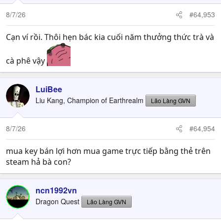
8/7/26
#64,953
Cạn ví rồi. Thôi hẹn bác kia cuối năm thưởng thức trà và
cà phê vậy
LuiBee
Liu Kang, Champion of Earthrealm
Lão Làng GVN
8/7/26
#64,954
mua key bán lợi hơn mua game trực tiếp bằng thẻ trên
steam hả bà con?
ncn1992vn
Dragon Quest
Lão Làng GVN