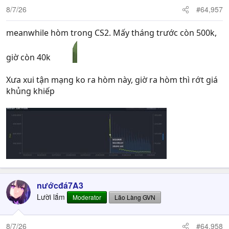
8/7/26
#64,957
meanwhile hòm trong CS2. Mấy tháng trước còn 500k,
giờ còn 40k
Xưa xui tận mạng ko ra hòm này, giờ ra hòm thì rớt giá
khủng khiếp
nướcđá7A3
Lười lắm
Moderator
Lão Làng GVN
8/7/26
#64,958