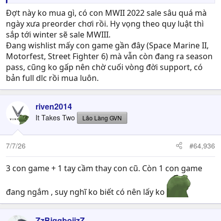
Đợt này ko mua gì, có con MWII 2022 sale sâu quá mà
ngày xưa preorder chơi rồi. Hy vọng theo quy luật thì
sắp tới winter sẽ sale MWIII.
Đang wishlist mấy con game gần đây (Space Marine II,
Motorfest, Street Fighter 6) mà vẫn còn đang ra season
pass, cũng ko gấp nên chờ cuối vòng đời support, có
bản full dlc rồi mua luôn.
riven2014
It Takes Two
Lão Làng GVN
7/7/26
#64,936
3 con game + 1 tay cầm thay con cũ. Còn 1 con game
đang ngắm , suy nghĩ ko biết có nên lấy ko
ZzBiggboiizZ