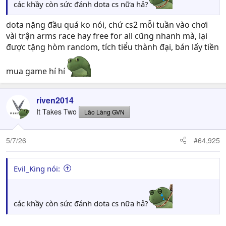
các khầy còn sức đánh dota cs nữa hả?
dota nặng đầu quá ko nói, chứ cs2 mỗi tuần vào chơi
vài trận arms race hay free for all cũng nhanh mà, lại
được tặng hòm random, tích tiểu thành đại, bán lấy tiền
mua game hí hí
riven2014
It Takes Two
Lão Làng GVN
5/7/26
#64,925
Evil_King nói:
các khầy còn sức đánh dota cs nữa hả?