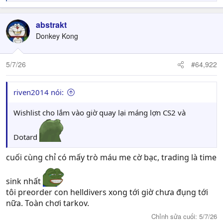
e
a
c
abstrakt
t
Donkey Kong
i
o
n
5/7/26
#64,922
s
:
riven2014 nói:
Wishlist cho lắm vào giờ quay lại máng lợn CS2 và
Dotard
cuối cùng chỉ có mấy trò máu me cờ bạc, trading là time
sink nhất
tôi preorder con helldivers xong tới giờ chưa đụng tới
nữa. Toàn chơi tarkov.
Chỉnh sửa cuối:
5/7/26