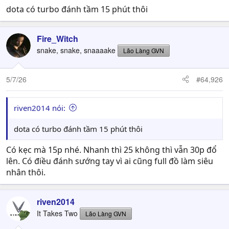
dota có turbo đánh tầm 15 phút thôi
Fire_Witch
snake, snake, snaaaake
Lão Làng GVN
5/7/26
#64,926
riven2014 nói:
dota có turbo đánh tầm 15 phút thôi
Có kẹc mà 15p nhé. Nhanh thì 25 không thì vẫn 30p đổ
lên. Có điều đánh sướng tay vì ai cũng full đồ làm siêu
nhân thôi.
riven2014
It Takes Two
Lão Làng GVN