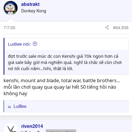
c
abstrakt
t
Donkey Kong
i
o
n
7/7/26
#64,939
s
:
LuiBee nói:
đợt trước sale múc dc con Kenshi giá 70k ngon hơn cả
giá sale bây giờ mà nghiện quá. nghĩ là chắc sẽ còn chơi
nó tới cuối năm...hihi, thật là lời.
kenshi, mount and blade, total war, battle brothers...
mỗi lần chơi quay qua quay lại hết 50 tiếng hồi nào
không hay
LuiBee
R
e
a
c
riven2014
t