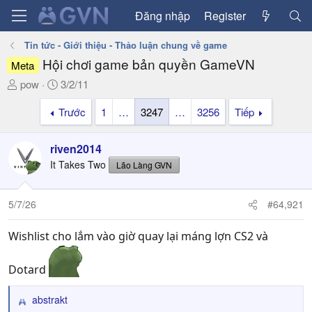
Đăng nhập
Register
Tin tức - Giới thiệu - Thảo luận chung về game
Hội chơi game bản quyền GameVN
Meta
T
N
pow
3/2/11
h
g
Trước
1
…
3247
…
3256
Tiếp
r
à
e
y
a
g
riven2014
d
ử
It Takes Two
Lão Làng GVN
s
i
t
a
5/7/26
#64,921
r
t
Wishlist cho lắm vào giờ quay lại máng lợn CS2 và
e
r
Dotard
abstrakt
R