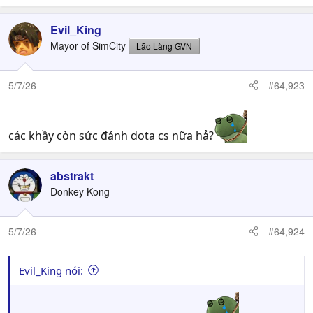
Evil_King
Mayor of SimCity
Lão Làng GVN
5/7/26
#64,923
các khầy còn sức đánh dota cs nữa hả?
abstrakt
Donkey Kong
5/7/26
#64,924
Evil_King nói: