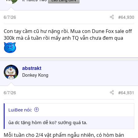
i
o
n
6/7/26
#64,930
s
:
Con tay cầm cũ hư nặng rồi. Mua con Dune Fox sale off
300k mà cả tuần rồi mấy anh TQ vẫn chưa đem qua
abstrakt
Donkey Kong
6/7/26
#64,931
LuiBee nói:
ủa dc tặng hòm dễ ko? sướng quá ta.
Mỗi tuần cho 2/4 vật phẩm ngẫu nhiên, có hòm bán