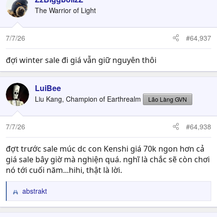
The Warrior of Light
7/7/26
#64,937
đợi winter sale đi giá vẫn giữ nguyên thôi
LuiBee
Liu Kang, Champion of Earthrealm
Lão Làng GVN
7/7/26
#64,938
đợt trước sale múc dc con Kenshi giá 70k ngon hơn cả
giá sale bây giờ mà nghiện quá. nghĩ là chắc sẽ còn chơi
nó tới cuối năm...hihi, thật là lời.
abstrakt
R
e
a