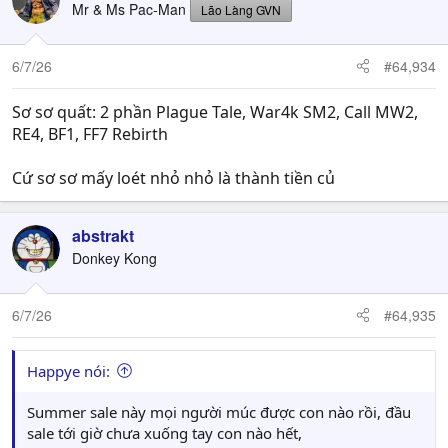
Mr & Ms Pac-Man
Lão Làng GVN
6/7/26
#64,934
Sơ sơ quất: 2 phần Plague Tale, War4k SM2, Call MW2,
RE4, BF1, FF7 Rebirth
Cứ sơ sơ mấy loét nhỏ nhỏ là thành tiền củ
abstrakt
Donkey Kong
6/7/26
#64,935
Happye nói:
Summer sale này mọi người múc được con nào rồi, đầu
sale tới giờ chưa xuống tay con nào hết,