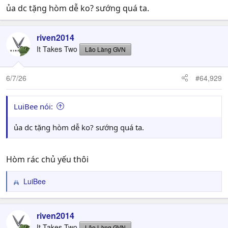
ủa dc tặng hòm dễ ko? sướng quá ta.
riven2014
It Takes Two
Lão Làng GVN
6/7/26
#64,929
LuiBee nói:
ủa dc tặng hòm dễ ko? sướng quá ta.
Hòm rác chủ yếu thôi
LuiBee
R
e
a
c
riven2014
t
It Takes Two
Lão Làng GVN