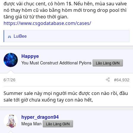
được vài chục cent, có hòm 1$. Nếu hên, mùa sau valve
nó thay hòm cũ vào bằng hòm mới trong drop pool thì
tăng giá từ từ theo thời gian.
https://www.csgodatabase.com/cases/
LuiBee
R
e
a
c
Happye
t
You Must Construct Additional Pylons
Lão Làng GVN
i
o
n
6/7/26
#64,932
s
:
Summer sale này mọi người múc được con nào rồi, đầu
sale tới giờ chưa xuống tay con nào hết,
hyper_dragon94
Mega Man
Lão Làng GVN