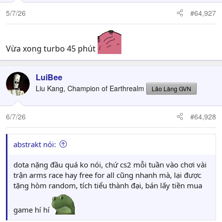
5/7/26
#64,927
Vừa xong turbo 45 phút
LuiBee
Liu Kang, Champion of Earthrealm
Lão Làng GVN
6/7/26
#64,928
abstrakt nói:
dota nặng đầu quá ko nói, chứ cs2 mỗi tuần vào chơi vài
trận arms race hay free for all cũng nhanh mà, lại được
tặng hòm random, tích tiểu thành đại, bán lấy tiền mua
game hí hí