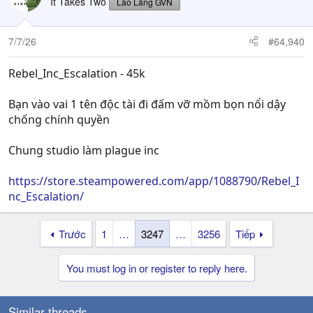
It Takes Two
Lão Làng GVN
i
o
n
7/7/26
#64,940
s
:
Rebel_Inc_Escalation - 45k
Bạn vào vai 1 tên độc tài đi đấm vỡ mồm bọn nổi dậy
chống chính quyền
Chung studio làm plague inc
https://store.steampowered.com/app/1088790/Rebel_I
nc_Escalation/
Trước
1
…
3247
…
3256
Tiếp
You must log in or register to reply here.
Similar threads