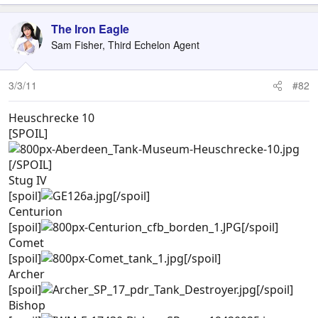
The Iron Eagle
Sam Fisher, Third Echelon Agent
3/3/11
#82
Heuschrecke 10
[SPOIL]
[/SPOIL]
Stug IV
[spoil]
[/spoil]
Centurion
[spoil]
[/spoil]
Comet
[spoil]
[/spoil]
Archer
[spoil]
[/spoil]
Bishop