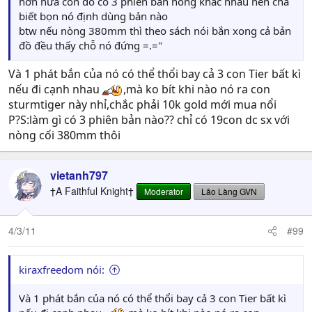
hơn nữa con đó có 3 phiên bản nòng khác nhau nên chả
biết bọn nó định dùng bản nào
btw nếu nòng 380mm thì theo sách nói bắn xong cả bản
đồ đều thấy chỗ nó đứng =.="
Và 1 phát bắn của nó có thể thổi bay cả 3 con Tier bất kì
nếu đi cạnh nhau
,mà ko bít khi nào nó ra con
sturmtiger này nhỉ,chắc phải 10k gold mới mua nổi
P?S:làm gì có 3 phiên bản nào?? chỉ có 19con dc sx với
nòng cối 380mm thôi
vietanh797
†A Faithful Knight†
Moderator
Lão Làng GVN
4/3/11
#99
kiraxfreedom nói:
Và 1 phát bắn của nó có thể thổi bay cả 3 con Tier bất kì