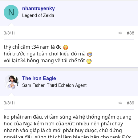
nhantruyenky
N
Legend of Zelda
3/3/11
#88
thỳ chỉ cầm t34 ram là đc
hổi trước nga toàn chơi kiểu đó mà
với lại t34 hỏng mang về tái chế tốt
The Iron Eagle
Sam Fisher, Third Echelon Agent
3/3/11
#89
ko phải ram đâu, vì tầm súng và hệ thống ngắm quang
học của Nga kém hơn của Đức nhiều nên phải chạy
nhanh vào giáp lá cà mới phát huy được, chứ đứng
ngoài xa đấu súng thì chỉ làm bia tập bắn cho tank Đức