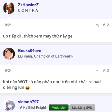
ZzHowiezZ
C O N T R A
19/2/11
#12
up tiếp đi . thích xem may thứ này ge
Becks04eve
Liu Kang, Champion of Earthrealm
19/2/11
#13
Khi nào WOT có dàn pháo như trên nhỉ, chắc reload
điên ng lun
vietanh797
†A Faithful Knight†
Moderator
Lão Làng GVN