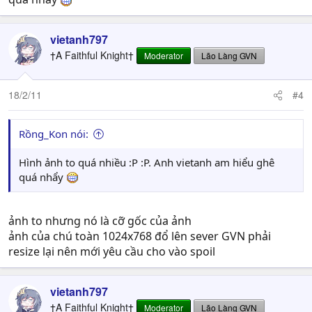
vietanh797
†A Faithful Knight†
Moderator
Lão Làng GVN
18/2/11
#4
Rồng_Kon nói:
Hình ảnh to quá nhiều :P :P. Anh vietanh am hiểu ghê
quá nhẩy
ảnh to nhưng nó là cỡ gốc của ảnh
ảnh của chú toàn 1024x768 đổ lên sever GVN phải
resize lại nên mới yêu cầu cho vào spoil
vietanh797
†A Faithful Knight†
Moderator
Lão Làng GVN