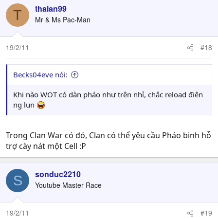
thaian99
T
Mr & Ms Pac-Man
19/2/11
#18
Becks04eve nói:
Khi nào WOT có dàn pháo như trên nhỉ, chắc reload điên
ng lun
Trong Clan War có đó, Clan có thể yêu cầu Pháo binh hỗ
trợ cày nát một Cell :P
sonduc2210
S
Youtube Master Race
19/2/11
#19