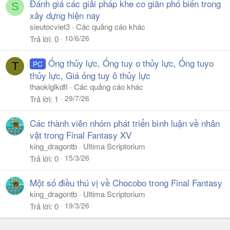
Đánh giá các giải pháp khe co giãn phổ biến trong
S
xây dựng hiện nay
sieutocviet3
Các quảng cáo khác
10/6/26
Trả lời
0
Ống thủy lực, Ống tuy o thủy lực, Ống tuyo
PC
T
thủy lực, Giá ống tuy ô thủy lực
thaoklglkdfl
Các quảng cáo khác
29/7/26
Trả lời
1
Các thành viên nhóm phát triển bình luận về nhân
vật trong Final Fantasy XV
king_dragontb
Ultima Scriptorium
15/3/26
Trả lời
0
Một số điều thú vị về Chocobo trong Final Fantasy
king_dragontb
Ultima Scriptorium
19/3/26
Trả lời
0