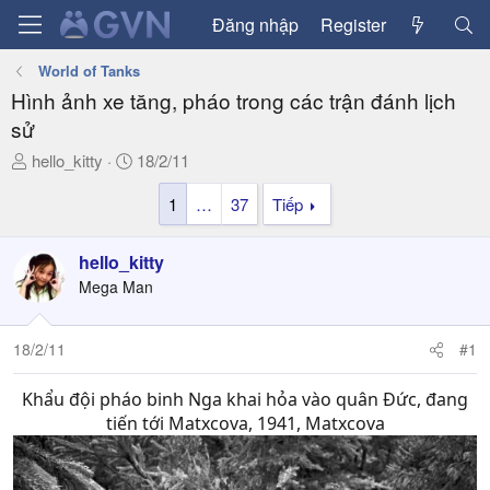
Đăng nhập
Register
World of Tanks
Hình ảnh xe tăng, pháo trong các trận đánh lịch
sử
T
N
hello_kitty
18/2/11
h
g
1
…
37
Tiếp
r
à
e
y
a
g
hello_kitty
d
ử
Mega Man
s
i
t
a
18/2/11
#1
r
t
Khẩu đội pháo binh Nga khai hỏa vào quân Đức, đang
e
tiến tới Matxcova, 1941, Matxcova
r