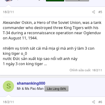
18/2/11
#5
Alexander Oskin, a Hero of the Soviet Union, was a tank
commander who destroyed three King Tigers with his
T-34 during a reconnaissance operation near Oglenduv
on August 11, 1944.
nhiệm vụ trinh sát cái mả mịa gì mà anh ý làm 3 con
king tiger o_0
nước Đức sản xuất kịp sao nổi với anh này
1 ngày 3 con king tiger ...
Chỉnh sửa cuối:
18/2/11
shamanking000
S
Mr & Ms Pac-Man
Lão Làng GVN
18/2/11
#6