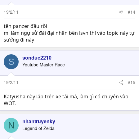
19/2/11
#14
tên panzer đâu rồi
mi làm ngự sử đài đại nhân bên lsvn thì vào topic này tự
sướng đi này
sonduc2210
S
Youtube Master Race
19/2/11
#15
Katyusha này lắp trên xe tải mà, làm gì có chuyện vào
WOT.
nhantruyenky
N
Legend of Zelda