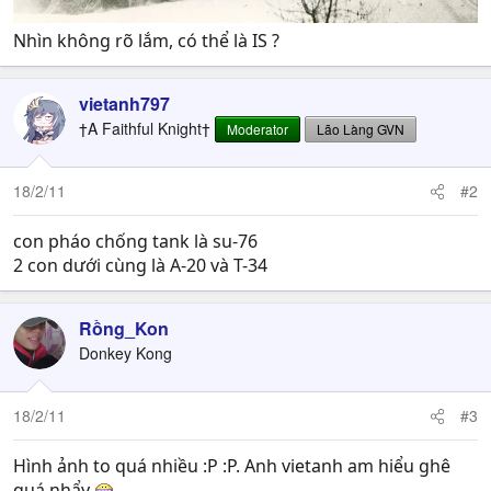
Nhìn không rõ lắm, có thể là IS ?
vietanh797
†A Faithful Knight†
Moderator
Lão Làng GVN
18/2/11
#2
con pháo chống tank là su-76
2 con dưới cùng là A-20 và T-34
Rồng_Kon
Donkey Kong
18/2/11
#3
Hình ảnh to quá nhiều :P :P. Anh vietanh am hiểu ghê
quá nhẩy