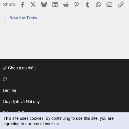
Facebook
X
Bluesky
LinkedIn
Reddit
Pinterest
Tumblr
WhatsApp
Email
Li
Share:
World of Tanks
Chọn giao diện
Liên hệ
Quy định và Nội quy
Privacy Policy
This site uses cookies. By continuing to use this site, you are
agreeing to our use of cookies.
Trợ giúp