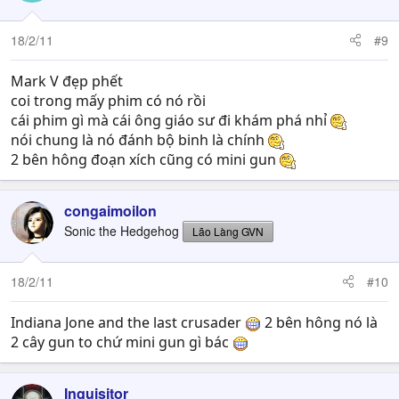
18/2/11
#9
Mark V đẹp phết
coi trong mấy phim có nó rồi
cái phim gì mà cái ông giáo sư đi khám phá nhỉ
nói chung là nó đánh bộ binh là chính
2 bên hông đoạn xích cũng có mini gun
congaimoilon
Sonic the Hedgehog
Lão Làng GVN
18/2/11
#10
Indiana Jone and the last crusader
2 bên hông nó là
2 cây gun to chứ mini gun gì bác
Inquisitor