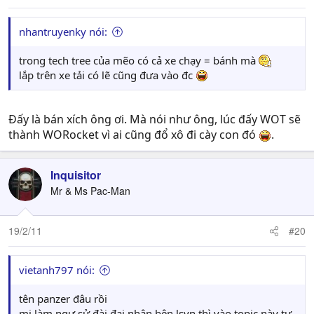
nhantruyenky nói:
trong tech tree của mẽo có cả xe chạy = bánh mà
lắp trên xe tải có lẽ cũng đưa vào đc
Đấy là bán xích ông ơi. Mà nói như ông, lúc đấy WOT sẽ
thành WORocket vì ai cũng đổ xô đi cày con đó
.
Inquisitor
Mr & Ms Pac-Man
19/2/11
#20
vietanh797 nói:
tên panzer đâu rồi
mi làm ngự sử đài đại nhân bên lsvn thì vào topic này tự