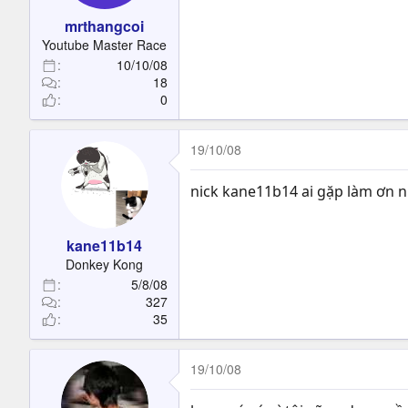
mrthangcoi
Youtube Master Race
10/10/08
18
0
19/10/08
nick kane11b14 ai gặp làm ơn 
kane11b14
Donkey Kong
5/8/08
327
35
19/10/08