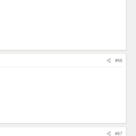
#66
#67