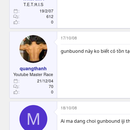
t
T.E.T.Я.I.S
e
19/2/07
r
612
0
17/10/08
gunbuond này ko biết có tồn tại
quangthanh
Youtube Master Race
21/12/04
70
0
18/10/08
M
Ai ma dang choi gunbound iji th