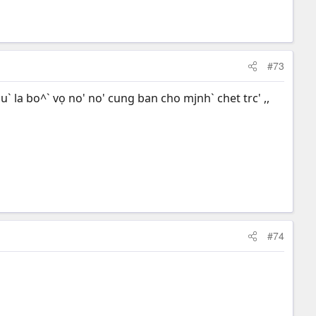
#73
du` la bo^` vọ no' no' cung ban cho mjnh` chet trc' ,,
#74