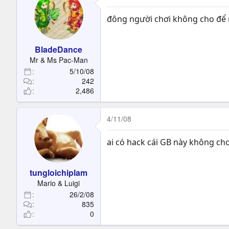
đông người chơi không cho để m
BladeDance
Mr & Ms Pac-Man
5/10/08
242
2,486
4/11/08
ai có hack cái GB này không cho
tungloichiplam
Mario & Luigi
26/2/08
835
0