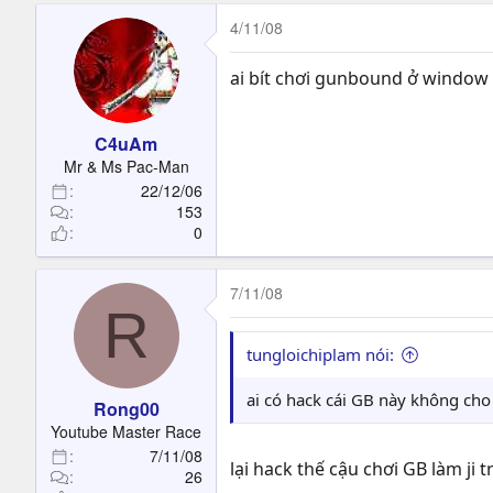
4/11/08
ai bít chơi gunbound ở window 
C4uAm
Mr & Ms Pac-Man
22/12/06
153
0
7/11/08
R
tungloichiplam nói:
ai có hack cái GB này không cho
Rong00
Youtube Master Race
7/11/08
lại hack thế cậu chơi GB làm ji
26