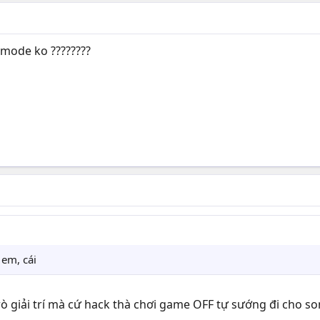
mode ko ????????
 em, cái
 trò giải trí mà cứ hack thà chơi game OFF tự sướng đi cho s