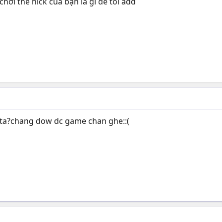
hơi thế nick của bạn là gì để tôi add
y ta?chang dow dc game chan ghe::(