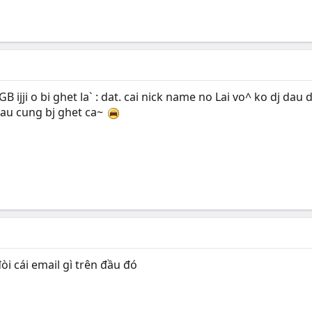
 ijji o bi ghet la` : dat. cai nick name no Lai vo^ ko dj dau 
dau cung bj ghet ca~
òi cái email gì trên đầu đó