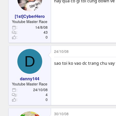
hay quá có gì tôi cũng down về c
[1st]CyberHero
Youtube Master Race
14/8/08
43
0
24/10/08
D
sao toi ko vao dc trang chu va
danny144
Youtube Master Race
24/10/08
4
0
30/10/08