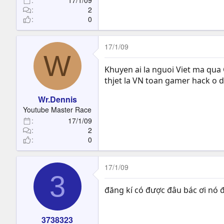
17/1/09
2
0
17/1/09
W
Khuyen ai la nguoi Viet ma qua GB
thjet la VN toan gamer hack o 
Wr.Dennis
Youtube Master Race
17/1/09
2
0
17/1/09
3
đăng kí có được đâu bác ơi nó đ
3738323