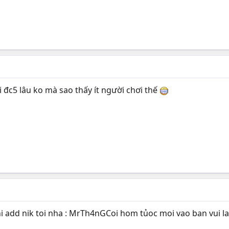
 đc5 lâu ko mà sao thấy ít người chơi thế
i add nik toi nha : MrTh4nGCoi hom tủoc moi vao ban vui la