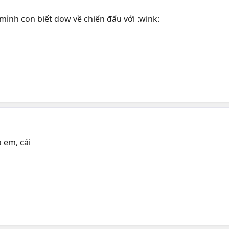
ình con biết dow về chiến đấu với :wink:
 em, cái