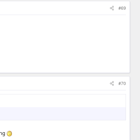
#69
#70
ong