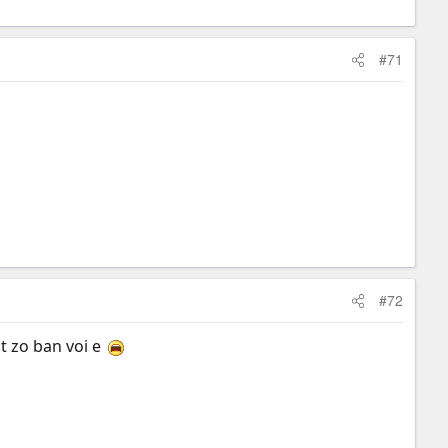
#71
#72
ot zo ban voi e