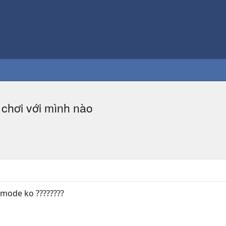
 chơi với mình nào
mode ko ????????