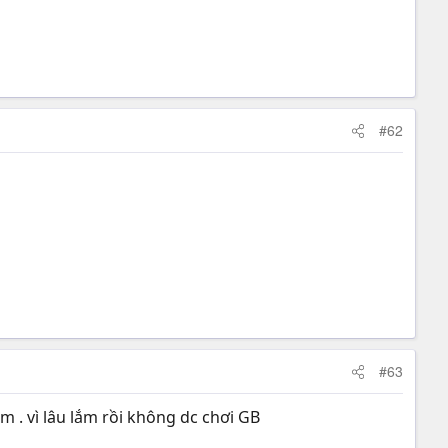
#62
#63
m . vì lâu lắm rồi không dc chơi GB