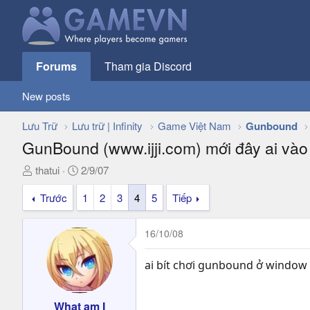
Forums
Tham gia Discord
New posts
Lưu Trữ
Lưu trữ | Infinity
Game Việt Nam
Gunbound
GunBound (www.ijji.com) mới đây ai vào
T
N
thatui
2/9/07
h
g
Trước
1
2
3
4
5
Tiếp
r
à
e
y
a
g
16/10/08
d
ử
s
i
ai bít chơi gunbound ở window 
t
a
r
What am I