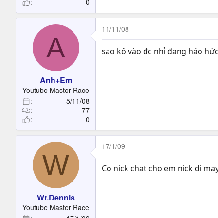
0
11/11/08
A
sao kô vào đc nhỉ đang háo hức
Anh+Em
Youtube Master Race
5/11/08
77
0
17/1/09
W
Co nick chat cho em nick di may 
Wr.Dennis
Youtube Master Race