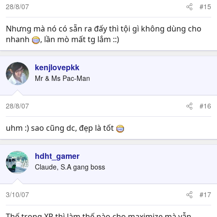
28/8/07
#15
Nhưng mà nó có sẵn ra đấy thì tội gì không dùng cho
nhanh
, lần mò mất tg lắm ::)
kenjlovepkk
Mr & Ms Pac-Man
28/8/07
#16
uhm :) sao cũng dc, đẹp là tốt
hdht_gamer
Claude, S.A gang boss
3/10/07
#17
Thế trong XP thì làm thế nào cho maximize mà vẫn