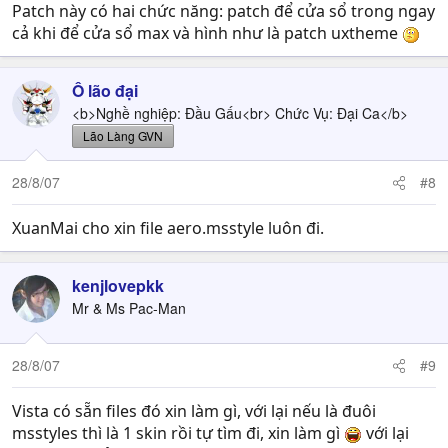
Patch này có hai chức năng: patch để cửa sổ trong ngay
cả khi để cửa sổ max và hình như là patch uxtheme
Ô lão đại
<b>Nghề nghiệp: Đầu Gấu<br> Chức Vụ: Đại Ca</b>
Lão Làng GVN
28/8/07
#8
XuanMai cho xin file aero.msstyle luôn đi.
kenjlovepkk
Mr & Ms Pac-Man
28/8/07
#9
Vista có sẵn files đó xin làm gì, với lại nếu là đuôi
msstyles thì là 1 skin rồi tự tìm đi, xin làm gì
với lại