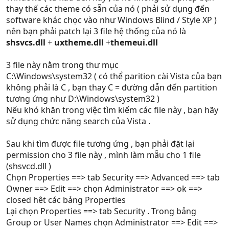
thay thế các theme có sẵn của nó ( phải sử dụng đến
software khác chọc vào như Windows Blind / Style XP )
nên bạn phải patch lại 3 file hệ thống của nó là
shsvcs.dll
+
uxtheme.dll
+
themeui.dll
3 file này nằm trong thư mục
C:\Windows\system32 ( có thể parition cài Vista của bạn
không phải là C , bạn thay C = đường dẫn đến partition
tương ứng như D:\Windows\system32 )
Nếu khó khăn trong việc tìm kiếm các file này , bạn hãy
sử dụng chức năng search của Vista .
Sau khi tìm được file tương ứng , bạn phải đặt lại
permission cho 3 file này , mình làm mẫu cho 1 file
(shsvcd.dll )
Chọn Properties ==> tab Security ==> Advanced ==> tab
Owner ==> Edit ==> chọn Administrator ==> ok ==>
closed hêt các bảng Properties
Lại chọn Properties ==> tab Security . Trong bảng
Group or User Names chọn Administrator ==> Edit ==>