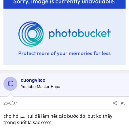
cuongvitco
C
Youtube Master Race
26/8/07
#3
cho hỏi.......tui đã làm hết các bước đó ,but ko thấy
trong suốt là sao?????