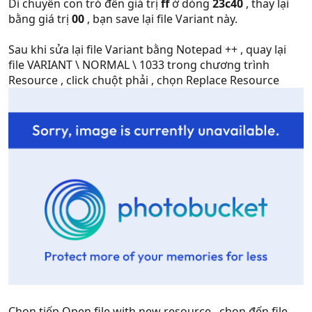
Di chuyển con trỏ đến giá trị
ff
ở dòng
23c40
, thay lại
bằng giá trị
00
, bạn save lại file Variant này.
Sau khi sửa lại file Variant bằng Notepad ++ , quay lại
file VARIANT \ NORMAL \ 1033 trong chương trình
Resource , click chuột phải , chọn Replace Resource
Chọn tiếp Open file with new resource , chọn đến file