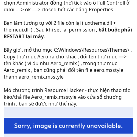
chọn Administrator đồng thời tick vào ô Full Controll ở
dưới ==> ok ==> closed hết các bảng Properties.
Bạn làm tương tự với 2 file còn lại ( uxtheme.dll +
themeui.dll ) . Sau khi set lại permission ,
bắt buộc phải
RESTART lại máy
.
Bây giờ , mở thư mục C:\Windows\Resources\Themes\ ,
Copy thư mục Aero ra chỗ khác , đổi tên thư mục ==>
tên khác ( ví dụ như Aero_remix ) , trong thư mục
Aero_remix , bạn cũng phải đổi tên file aero.msstyle
thành aero_remix.msstyle
Mở chương trình Resource Hacker - thực hiện thao tác
kéo/thả file Aero_remix.msstyle vào cửa sổ chương
trình , bạn sẽ được như thế này.