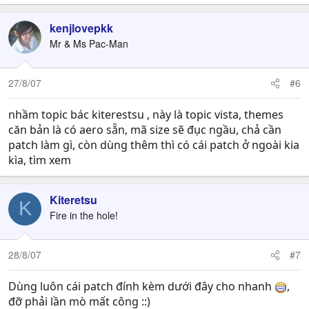
kenjlovepkk
Mr & Ms Pac-Man
27/8/07
#6
nhầm topic bác kiterestsu , này là topic vista, themes
căn bản là có aero sẵn, mã size sẽ đục ngầu, chả cần
patch làm gì, còn dùng thêm thì có cái patch ở ngoài kia
kìa, tìm xem
Kiteretsu
K
Fire in the hole!
28/8/07
#7
Dùng luôn cái patch đính kèm dưới đây cho nhanh
,
đỡ phải lần mò mất công ::)