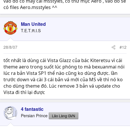
vào đó có mấy cái msstyles, có thư mục Aero , vào đó sẽ
có files Aero.msstyles ^^
Man United
T.E.T.Я.I.S
28/8/07
#12
tốt nhất là dùng cái Vista Glazz của bác Kiteretsu vì cái
theme aero trong suốt lúc phóng to mà bexuanmai nói
lúc ra bản Vista SP1 thể nào cũng ko dùng được. lần
trước down và cài 3 cái bản vá mới của MS về thì nó ko
cho dùng theme đó. Lúc remove 3 bản vá update cho
Vista đi thì lại được
4 fantastic
Persian Prince
Lão Làng GVN