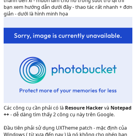
thành đen xì - muốn làm cho nó trong suốt trở lại thì
bạn xem hướng dẫn dưới đây - thao tác rất nhanh + đơn
giản - dưới là hình minh họa
Các công cụ cần phải có là
Resoure Hacker
và
Notepad
++
- dễ dàng tìm thấy 2 công cụ này trên Google.
Đầu tiên phải sử dụng UXTheme patch - mặc định của
Windows ( từ xưa đến nay ) là nó không cho phép bạn