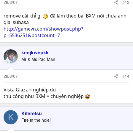
28/8/07
#13
remove cái khỉ gì
đã làm theo bài BXM nói chưa anh
giai subasa
http://gamevn.com/showpost.php?
p=5536251&postcount=7
kenjlovepkk
Mr & Ms Pac-Man
28/8/07
#14
Vista Glazz = nghiệp dư
thủ công như BXM = chuyên nghiệp
Kiteretsu
K
Fire in the hole!