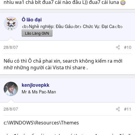
nhìu wa1 chả bít đua7 cái nào đâu L)) đua7 cái luna
Ô lão đại
<b>Nghề nghiệp: Đầu Gấu<br> Chức Vụ: Đại Ca</b>
Lão Làng GVN
28/8/07
#10
Nếu có thì Ô chả phai xin, search không kiếm ra mới
nhờ những người cài Vista thì share .
kenjlovepkk
Mr & Ms Pac-Man
28/8/07
#11
c:\WINDOWS\Resources\Themes