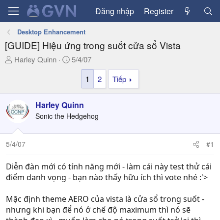
Đăng nhập
Register
Desktop Enhancement
[GUIDE] Hiệu ứng trong suốt cửa sổ Vista
T
N
Harley Quinn
5/4/07
h
g
1
2
Tiếp
r
à
e
y
a
g
Harley Quinn
d
ử
Sonic the Hedgehog
s
i
t
a
5/4/07
#1
r
t
Diễn đàn mới có tính năng mới - làm cái này test thử cái
e
điểm danh vọng - bạn nào thấy hữu ích thì vote nhé :'>
r
Mặc định theme AERO của vista là cửa sổ trong suốt -
nhưng khi bạn để nó ở chế độ maximum thì nó sẽ