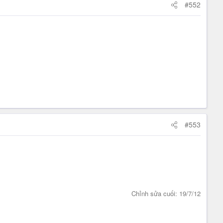
#552
#553
Chỉnh sửa cuối:
19/7/12