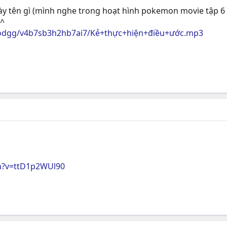
ày tên gì (mình nghe trong hoạt hình pokemon movie tập 6 
^^
r3iodgg/v4b7sb3h2hb7ai7/Kẻ+thực+hiện+điều+ước.mp3
h?v=ttD1p2WUl90