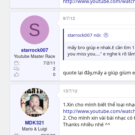
http://www.youtube.com/wat
9/7/12
S
starrock007 nói:
mấy bro giúp e nhak.E cần tìm 1 
starrock007
you miss you...." e nghe k rõ lắ
Youtube Master Race
7/2/11
2
quote lại đây,mấy a giúp giùm e
0
13/7/12
1.Xin cho mình biết thể loại nh
http://www.youtube.com/watch
2. Cho mình xin vài bài nhạc có
MDK321
Thanks nhiều nhé ^^
Mario & Luigi