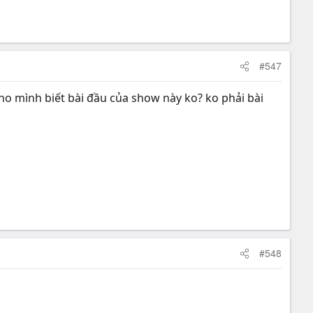
#547
cho mình biết bài đầu của show này ko? ko phải bài
#548