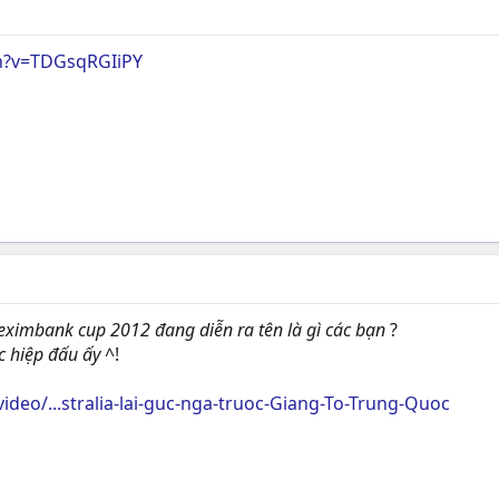
h?v=TDGsqRGIiPY
 eximbank cup 2012 đang diễn ra tên là gì các bạn
?
c hiệp đấu ấy
^!
ideo/...stralia-lai-guc-nga-truoc-Giang-To-Trung-Quoc