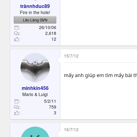
trânnhduc89
Fire in the hole!
Lão Làng GVN
26/10/06
2,618
12
15/7/12
mấy anh giúp em tìm mấy bài t
minhkin456
Mario & Luigi
5/2/11
759
3
16/7/12