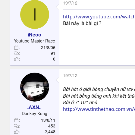
19/7/12
I
http://www.youtube.com/watc
Bài này là bài gì ?
iNeoo
Youtube Master Race
21/8/06
91
0
19/7/12
Bài hát ở giải bóng chuyền nữ vtv
Bài hát bằng tiếng anh khi kết thú
Bài ở 7' 10'' nhá
̶A̶̶X̶̶N̶.
http://www.tinthethao.com.vn/v
Donkey Kong
13/8/11
453
2,448