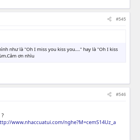
#545
h như là "Oh I miss you kiss you...." hay là "Oh I kiss
giùm.Cảm ơn nhìu
#546
 ?
ttp://www.nhaccuatui.com/nghe?M=cemS14Uz_a