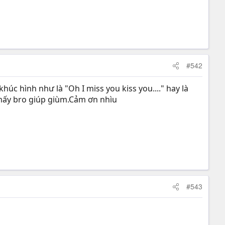
#542
húc hình như là "Oh I miss you kiss you...." hay là
in mấy bro giúp giùm.Cảm ơn nhìu
#543