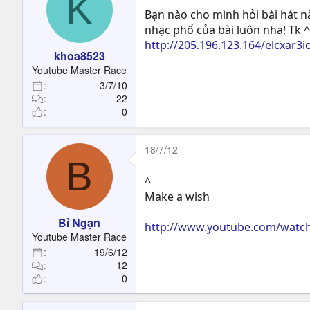
K
Bạn nào cho mình hỏi bài hát n
nhạc phổ của bài luôn nha! Tk 
http://205.196.123.164/elcxa
khoa8523
Youtube Master Race
3/7/10
22
0
18/7/12
B
^
Make a wish
Bỉ Ngạn
http://www.youtube.com/watc
Youtube Master Race
19/6/12
12
0