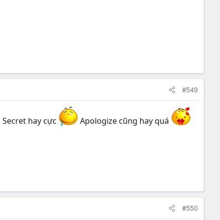
#549
 Secret hay cực
Apologize cũng hay quá
#550