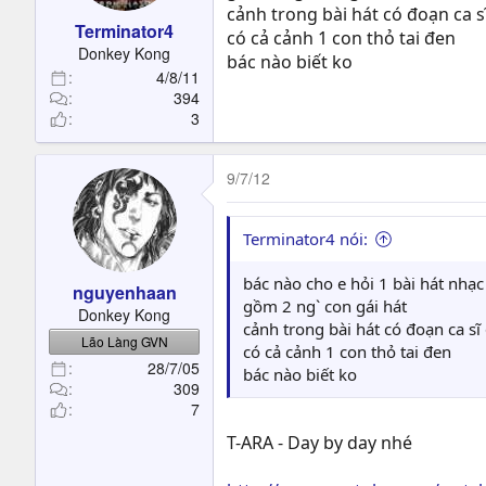
cảnh trong bài hát có đoạn ca s
Terminator4
có cả cảnh 1 con thỏ tai đen
Donkey Kong
bác nào biết ko
4/8/11
394
3
9/7/12
Terminator4 nói:
bác nào cho e hỏi 1 bài hát nhạc
nguyenhaan
gồm 2 ng` con gái hát
Donkey Kong
cảnh trong bài hát có đoạn ca sĩ
Lão Làng GVN
có cả cảnh 1 con thỏ tai đen
28/7/05
bác nào biết ko
309
7
T-ARA - Day by day nhé