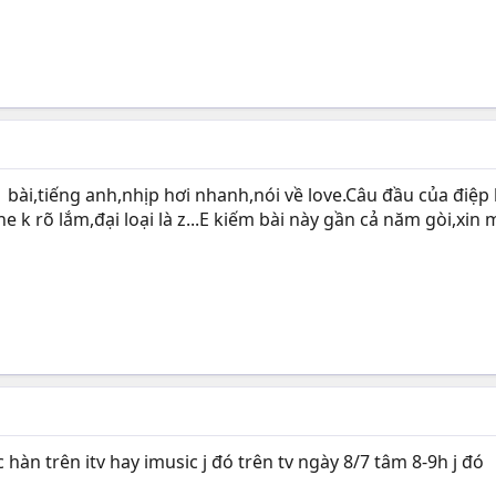
 bài,tiếng anh,nhịp hơi nhanh,nói về love.Câu đầu của điệp k
ghe k rõ lắm,đại loại là z...E kiếm bài này gần cả năm gòi,x
 hàn trên itv hay imusic j đó trên tv ngày 8/7 tâm 8-9h j đó