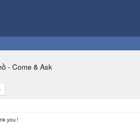
 hồ - Come & Ask
nk you !