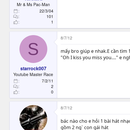
t
Mr & Ms Pac-Man
e
22/3/04
r
101
1
8/7/12
S
mấy bro giúp e nhak.E cần tìm 1
"Oh I kiss you miss you...." e n
starrock007
Youtube Master Race
7/2/11
2
0
8/7/12
bác nào cho e hỏi 1 bài hát nhạc
gồm 2 ng` con gái hát