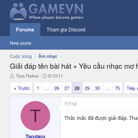
Forums
Tham gia Discord
New posts
Cuộc sống
Âm nhạc
Giải đáp tên bài hát + Yêu cầu nhạc mơ
T
N
Tara Reikei
9/10/11
h
g
Trước
1
…
26
27
28
29
30
…
75
Tiếp
r
à
e
y
a
g
7/7/12
d
ử
T
s
i
Thắc mắc đã được giải đáp. Tha
t
a
r
Tarutaru