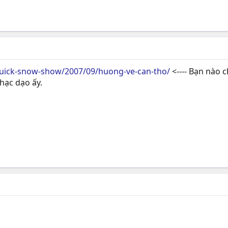
uick-snow-show/2007/09/huong-ve-can-tho/
<---- Bạn nào 
hạc dạo ấy.