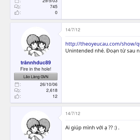
29/5/03
745
0
14/7/12
http://theoyeucau.com/show/q
Unintended nhé. Đoạn từ sau n
trânnhduc89
Fire in the hole!
Lão Làng GVN
26/10/06
2,618
12
14/7/12
Ai giúp mình với ạ ?? :) .