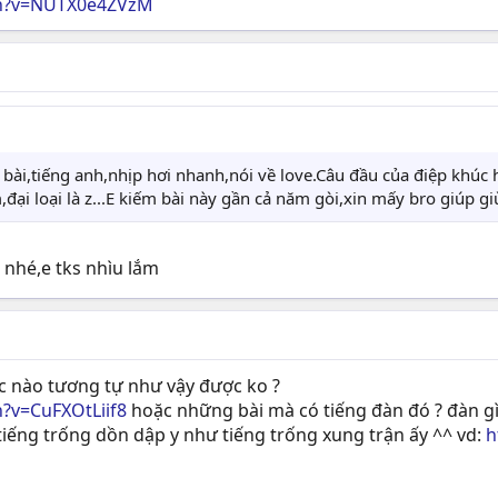
ch?v=NUTX0e4ZVzM
bài,tiếng anh,nhịp hơi nhanh,nói về love.Câu đầu của điệp khúc hìn
m,đại loại là z...E kiếm bài này gần cả năm gòi,xin mấy bro giúp 
 nhé,e tks nhìu lắm
ạc nào tương tự như vậy được ko ?
?v=CuFXOtLiif8
hoặc những bài mà có tiếng đàn đó ? đàn gì
 tiếng trống dồn dập y như tiếng trống xung trận ấy ^^ vd:
h