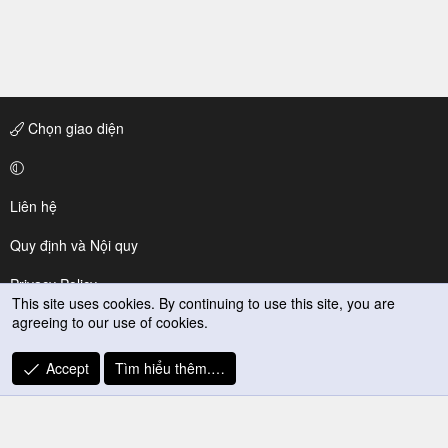
Chọn giao diện
Liên hệ
Quy định và Nội quy
Privacy Policy
This site uses cookies. By continuing to use this site, you are
agreeing to our use of cookies.
Trợ giúp
R
Accept
Tìm hiểu thêm.…
S
S