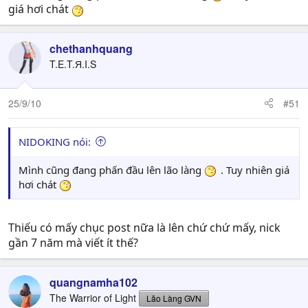
giá hơi chát
chethanhquang
T.E.T.Я.I.S
25/9/10
#51
NIDOKING nói:
Mình cũng đang phấn đầu lên lão làng
. Tuy nhiên giá
hơi chát
Thiếu có mấy chục post nữa là lên chứ chứ mấy, nick
gần 7 năm mà viết ít thế?
quangnamha102
The Warrior of Light
Lão Làng GVN