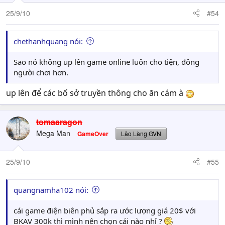
25/9/10
#54
chethanhquang nói:
Sao nó không up lên game online luôn cho tiện, đông
người chơi hơn.
up lên để các bố sở truyền thông cho ăn cám à
tomaaragon
Mega Man
GameOver
Lão Làng GVN
25/9/10
#55
quangnamha102 nói:
cái game điện biên phủ sắp ra ước lượng giá 20$ với
BKAV 300k thì mình nên chọn cái nào nhỉ ?