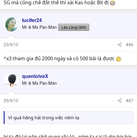
SG mà cũng chê đắt thế thì xài Kas hoặc Bit đi
lucifer24
Mr & Ms Pac-Man
Lão Làng GVN
23/9/10
#46
^x3 tham gia đủ 2000 ngày và có 500 bài là được
quenloiveX
Mr & Ms Pac-Man
25/9/10
#47
Vì quá hăng hái trong việc ném tạ
bị tạ đè lại nên chít queo rồi ^^ , ném tạ sai là die hix hix