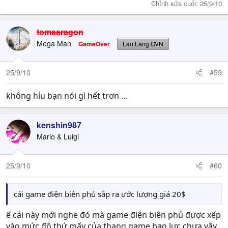
Chỉnh sửa cuối:
25/9/10
tomaaragon
Mega Man
GameOver
Lão Làng GVN
25/9/10
#59
không hỉu bạn nói gì hết trơn ...
kenshin987
Mario & Luigi
25/9/10
#60
cái game điện biên phủ sắp ra ước lượng giá 20$
ế cái này mới nghe đó mà game điện biên phủ được xếp
vào mức độ thứ mấy của thang game bạo lực chưa vậy