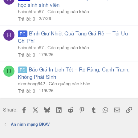
học sinh sinh viên
haianhtran97
Các quảng cáo khác
2/7/26
Trả lời
0
Bình Giữ Nhiệt Quà Tặng Giá Rẻ — Tối Ưu
PC
H
Chi Phí
haianhtran97
Các quảng cáo khác
17/6/26
Trả lời
0
Báo Giá In Lịch Tết – Rõ Ràng, Cạnh Tranh,
PS
D
Không Phát Sinh
diemhong642
Các quảng cáo khác
11/6/26
Trả lời
0
Facebook
X
Bluesky
LinkedIn
Reddit
Pinterest
Tumblr
WhatsApp
Email
Li
Share:
An ninh mạng BKAV