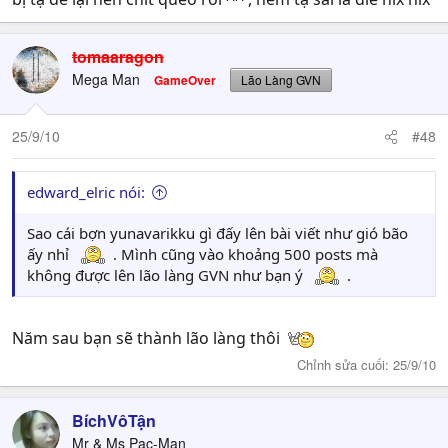
tomaaragon
Mega Man
GameOver
Lão Làng GVN
25/9/10
#48
edward_elric nói:
Sao cái bợn yunavarikku gì đấy lên bài viết như gió bão
ấy nhỉ
. Mình cũng vào khoảng 500 posts mà
không được lên lão làng GVN như bạn ý
.
Năm sau bạn sẽ thành lão làng thôi
Chỉnh sửa cuối:
25/9/10
BíchVôTận
Mr & Ms Pac-Man