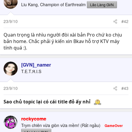
Liu Kang, Champion of Earthrealm
Lão Làng GVN
23/9/10
#42
Quan trọng là nhìu người đòi xài bản Pro chứ ko chịu
bản home. Chắc phải ý kiến xin Bkav hỗ trợ KTV máy
tính quá :).
[GVN]­_namer
T.E.T.Я.I.S
23/9/10
#43
Sao chủ topic lại có cái title đỏ ấy nhỉ
rockycome
Trym chiên vừa giòn vừa mềm! (Rất ngầu)
GameOver