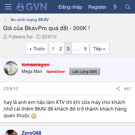
Đăng nhập
Register
An ninh mạng BKAV
Giá của BkavPro quá đắt - 300K !
T
N
Fujiwara Sai
22/9/10
h
g
Trước
1
2
3
…
9
Tiếp
r
à
e
y
a
g
tomaaragon
d
ử
Mega Man
GameOver
Lão Làng GVN
s
i
t
a
23/9/10
#41
r
t
hay là anh em nào làm KTV thì khi sữa máy cho khách
e
nhớ cài thêm BKAV để khách đó trở thành khách hàng
r
quen thuộc
ZeroO88