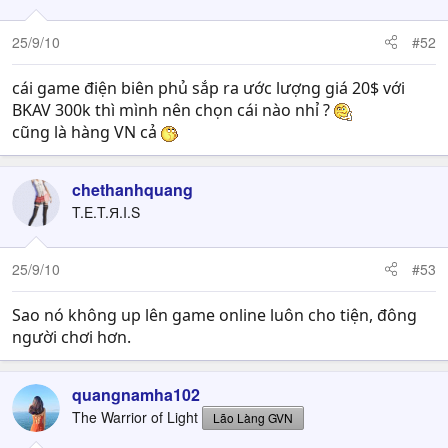
25/9/10
#52
cái game điện biên phủ sắp ra ước lượng giá 20$ với
BKAV 300k thì mình nên chọn cái nào nhỉ ?
cũng là hàng VN cả
chethanhquang
T.E.T.Я.I.S
25/9/10
#53
Sao nó không up lên game online luôn cho tiện, đông
người chơi hơn.
quangnamha102
The Warrior of Light
Lão Làng GVN