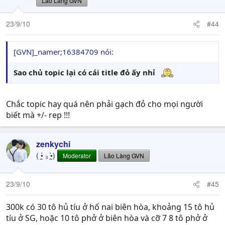
Lão Làng GVN
23/9/10
#44
[GVN]­_namer;16384709 nói:
Sao chủ topic lại có cái title đỏ ấy nhỉ
Chắc topic hay quá nên phải gạch đỏ cho mọi người
biết mà +/- rep !!!
zenkychi
( •̯́ ₃ •̯̀)
Moderator
Lão Làng GVN
23/9/10
#45
300k có 30 tô hủ tíu ở hố nai biên hòa, khoảng 15 tô hủ
tíu ở SG, hoặc 10 tô phở ở biên hòa và cỡ 7 8 tô phở ở