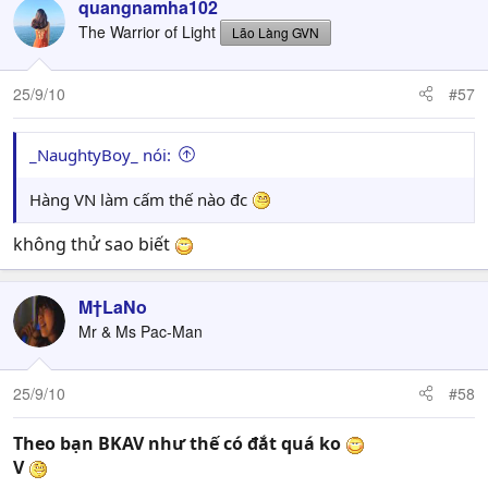
quangnamha102
The Warrior of Light
Lão Làng GVN
25/9/10
#57
_NaughtyBoy_ nói:
Hàng VN làm cấm thế nào đc
không thử sao biết
M†LaNo
Mr & Ms Pac-Man
25/9/10
#58
Theo bạn BKAV như thế có đắt quá ko
V