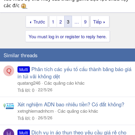
các đ/c
Trước
1
2
3
…
9
Tiếp
You must log in or register to reply here.
Similar threads
Phân tích các yếu tố cấu thành bảng báo giá
Multi
Q
in túi vải không dệt
quatang246
Các quảng cáo khác
22/5/26
Trả lời
0
Xét nghiệm ADN bao nhiêu tiền? Có đắt không?
xetnghiemadnhcm
Các quảng cáo khác
26/5/26
Trả lời
0
Dịch vụ in áo thun theo yêu cầu giá rẻ cho
Multi
H