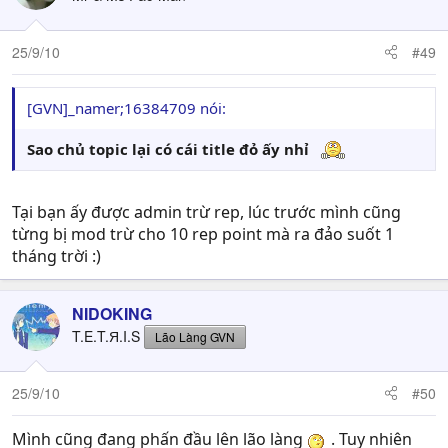
25/9/10
#49
[GVN]­_namer;16384709 nói:
Sao chủ topic lại có cái title đỏ ấy nhỉ
Tại bạn ấy được admin trừ rep, lúc trước mình cũng
từng bị mod trừ cho 10 rep point mà ra đảo suốt 1
tháng trời :)
NIDOKING
T.E.T.Я.I.S
Lão Làng GVN
25/9/10
#50
Mình cũng đang phấn đầu lên lão làng
. Tuy nhiên