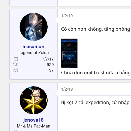
1/2/19
Có còn hơn không, tăng phòng t
masamun
Legend of Zelda
7/7/17
929
97
Chưa dọn unit trust nữa, chẳng
1/2/19
Bị kẹt 2 cái expedition, cứ nhập 
jenova18
Mr & Ms Pac-Man