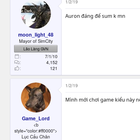
1/2/19
Auron đáng để sum k mn
moon_light_48
Mayor of SimCity
Lão Làng GVN
7/1/10
4,152
121
1/2/19
Mình mới chơi game kiểu này nê
Game_Lord
<b
style="color:#ff0000">
Lục Cẩu Chân