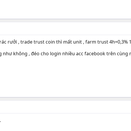
rác rưởi , trade trust coin thì mất unit , farm trust 4h=0,
 như không , đéo cho login nhiều acc facebook trên cùn
.