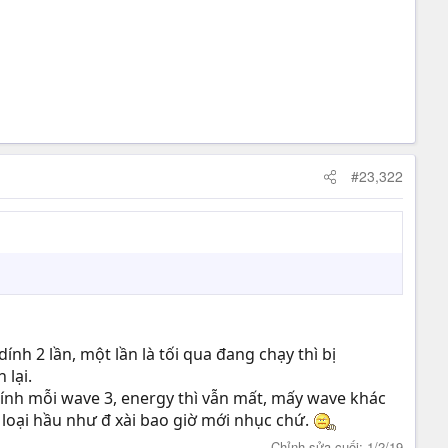
#23,322
dính 2 lần, một lần là tối qua đang chạy thì bị
 lại.
 tính mỗi wave 3, energy thì vẫn mất, mấy wave khác
2 loại hầu như đ xài bao giờ mới nhục chứ.
Chỉnh sửa cuối:
1/2/19