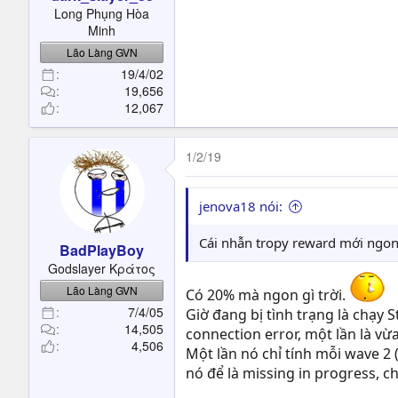
t
Long Phụng Hòa
e
Minh
r
Lão Làng GVN
19/4/02
19,656
12,067
1/2/19
jenova18 nói:
Cái nhẫn tropy reward mới ngo
BadPlayBoy
Godslayer Κράτος
Lão Làng GVN
Có 20% mà ngon gì trời.
7/4/05
Giờ đang bị tình trạng là chạy S
14,505
connection error, một lần là vừa
4,506
Một lần nó chỉ tính mỗi wave 2
nó để là missing in progress, c