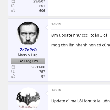
29/8/07
291
606
1/2/19
Đm update như ccc , toàn 3 cái 
mog còn lên nhanh hơn có cũng
ZeZoPrO
Mario & Luigi
Lão Làng GVN
26/11/06
757
87
1/2/19
Update gì mà Lỗi font tè le luôn