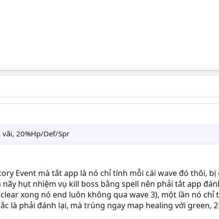
n vãi, 20%Hp/Def/Spr
tory Event mà tắt app là nó chỉ tính mỗi cái wave đó thôi, bị 
 nãy hụt nhiệm vụ kill boss bằng spell nên phải tắt app đánh
 (clear xong nó end luôn không qua wave 3), một lần nó chỉ
hắc là phải đánh lại, mà trúng ngay map healing với green, 