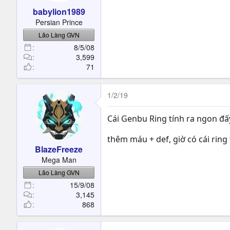
babylion1989
Persian Prince
Lão Làng GVN
8/5/08
3,599
71
1/2/19
Cái Genbu Ring tính ra ngon đấy
thêm máu + def, giờ có cái rin
BlazeFreeze
Mega Man
Lão Làng GVN
15/9/08
3,145
868