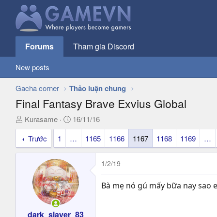
Forums
Tham gia Discord
New posts
Gacha corner
Thảo luận chung
Final Fantasy Brave Exvius Global
T
N
Kurasame
16/11/16
h
g
Trước
1
…
1165
1166
1167
1168
1169
…
r
à
e
y
a
g
1/2/19
d
ử
s
i
Bà mẹ nó gú mấy bữa nay sao 
t
a
r
dark_slayer_83