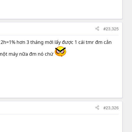
#23,325
3% 12h=1% hơn 3 tháng mới lấy được 1 cái tmr đm cắn
g một máy nữa đm nó chứ
#23,326