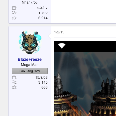
Nhân</b>
2/4/07
1,792
6,214
1/2/19
BlazeFreeze
Mega Man
Lão Làng GVN
15/9/08
3,145
868