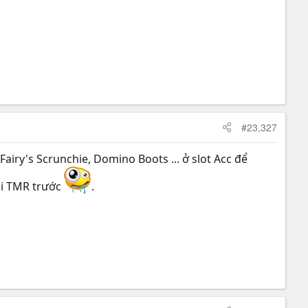
#23,327
airy's Scrunchie, Domino Boots ... ở slot Acc để
ái TMR trước
.