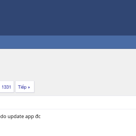
1331
Tiếp
edo update app đc