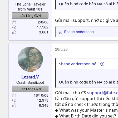
t
Quên bind code bên NA có ai biết
The Lone Traveler
e
from Vault 101
r
Lão Làng GVN
Gửi mail support, nhớ đc gì về acc
2/8/08
17,562
Shane andershon
3,661
R
e
a
c
28/5/26
t
i
o
Shane andershon nói:
n
s
Lezard.V
:
Quên bind code bên NA có ai biết
Crash Bandicoot
Lão Làng GVN
Gửi mail cho CS
support@fate-
18/10/08
Lần đầu gửi support thì nếu khô
12,973
tốt để nó check trước trong thờ
8,348
◆ What was your Master's nam
◆ What Birth Date did you set?