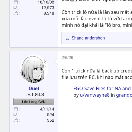
18/10/08
12,973
Còn trick lỏ nữa là lần sau mất 
8,348
xưa mỗi lần event lô tô với farm
mình nó đại khái là "lô bro, mì
Shane andershon
R
e
a
c
2/6/26
t
i
Còn 1 trick nữa là back up cred
o
file lưu trên PC, khi nào mất a
n
s
Duel
FGO Save Files for NA and
:
T.E.T.Я.I.S
by
u/vanwayne8
in
grando
Lão Làng GVN
4/11/14
524
352