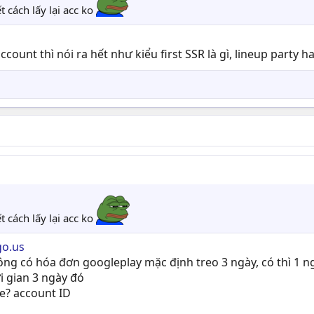
 cách lấy lại acc ko
ount thì nói ra hết như kiểu first SSR là gì, lineup party hay xà
 cách lấy lại acc ko
go.us
ng có hóa đơn googleplay mặc định treo 3 ngày, có thì 1 ngà
i gian 3 ngày đó
e? account ID