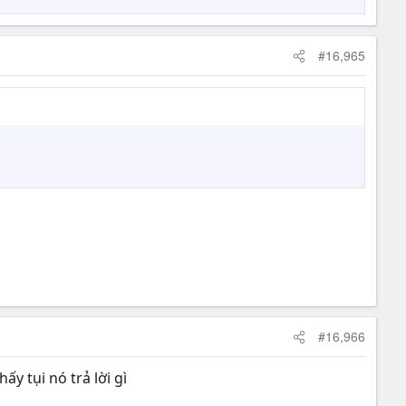
#16,965
#16,966
y tụi nó trả lời gì