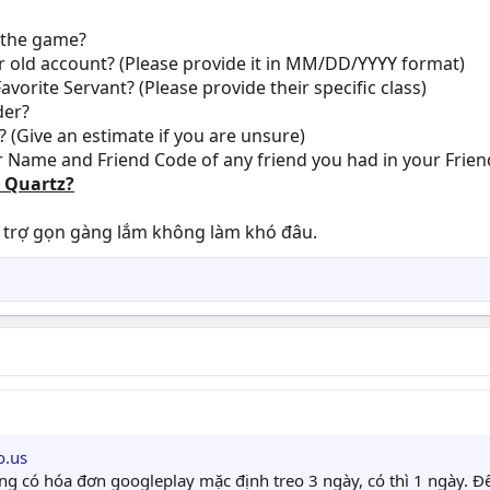
 the game?
r old account? (Please provide it in MM/DD/YYYY format)
vorite Servant? (Please provide their specific class)
der?
 (Give an estimate if you are unsure)
ame and Friend Code of any friend you had in your Friend
t Quartz?
ỗ trợ gọn gàng lắm không làm khó đâu.
o.us
g có hóa đơn googleplay mặc định treo 3 ngày, có thì 1 ngày. Để r