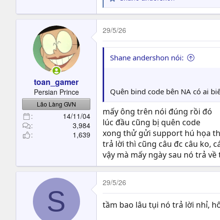
R
e
a
c
29/5/26
t
i
o
Shane andershon nói:
n
s
toan_gamer
:
Quên bind code bên NA có ai biết
Persian Prince
Lão Làng GVN
mấy ông trên nói đúng rồi đó
14/11/04
lúc đầu cũng bị quên code
3,984
xong thử gửi support hú họa t
1,639
trả lời thì cũng câu đc câu ko, 
vậy mà mấy ngày sau nó trả về t
29/5/26
S
tầm bao lâu tụi nó trả lời nhỉ, 