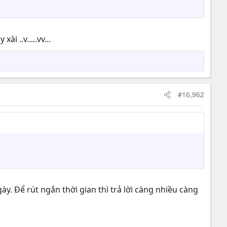
i ..v.....vv...
#16,962
y. Để rút ngắn thời gian thì trả lời càng nhiều càng