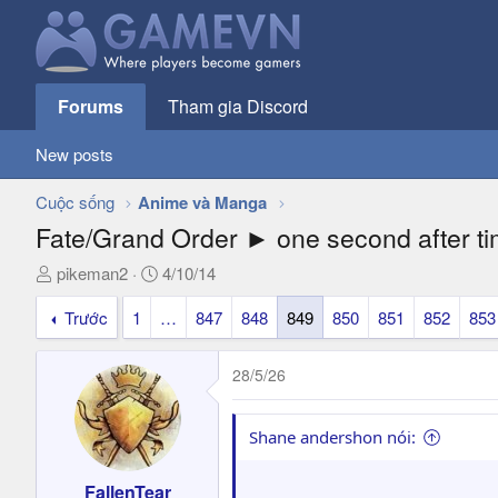
Forums
Tham gia Discord
New posts
Cuộc sống
Anime và Manga
Fate/Grand Order ► one second after t
T
N
pikeman2
4/10/14
h
g
Trước
1
…
847
848
849
850
851
852
853
r
à
e
y
a
g
28/5/26
d
ử
s
i
t
Shane andershon nói:
a
r
FallenTear