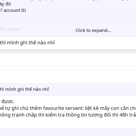
gày đó
? account ID
 the game?
Click to expand...
 old account? (Please provide it in MM/DD/YYYY format)
orite Servant? (Please provide their specific class)
thì mình ghi thế nào nhỉ
er?
(Give an estimate if you are unsure)
ame and Friend Code of any friend you had in your Friendlist?
t Quartz?
 trợ gọn gàng lắm không làm khó đâu.
hì mình ghi thế nào nhỉ
à đươc.
hể tự ghi chú thêm favourite servant: liệt kê mấy con cắn ch
không tranh chấp thì kiểm tra thông tin tương đối thì 48h tr