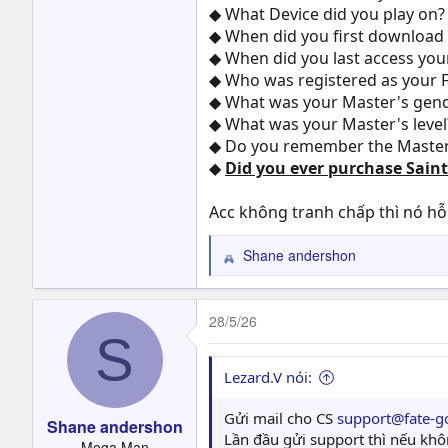
◆ What Device did you play on?
◆ When did you first download
◆ When did you last access you
◆ Who was registered as your Fa
◆ What was your Master's gen
◆ What was your Master's level?
◆ Do you remember the Master N
◆
Did you ever purchase Sain
Acc không tranh chấp thì nó h
Shane andershon
R
e
a
c
28/5/26
S
t
i
o
Lezard.V nói:
n
s
Gửi mail cho CS
support@fate-g
Shane andershon
:
Lần đầu gửi support thì nếu khôn
Mega Man