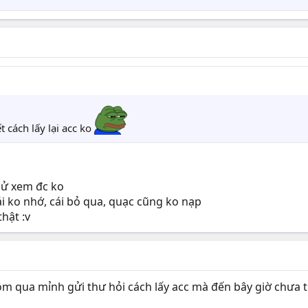
 cách lấy lại acc ko
hử xem đc ko
cái ko nhớ, cái bỏ qua, quạc cũng ko nạp
hật :v
hôm qua mỉnh gửi thư hỏi cách lấy acc mà đến bây giờ chưa thấ