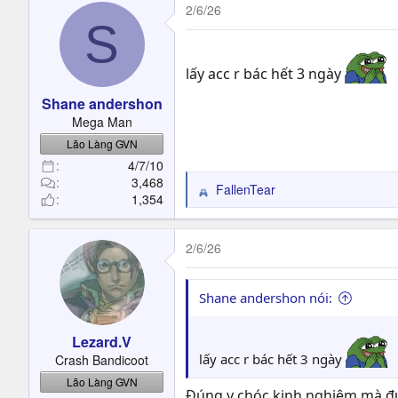
2/6/26
S
lấy acc r bác hết 3 ngày
Shane andershon
Mega Man
Lão Làng GVN
4/7/10
3,468
FallenTear
R
1,354
e
a
c
2/6/26
t
i
o
Shane andershon nói:
n
s
Lezard.V
:
lấy acc r bác hết 3 ngày
Crash Bandicoot
Lão Làng GVN
Đúng y chóc kinh nghiệm mà 