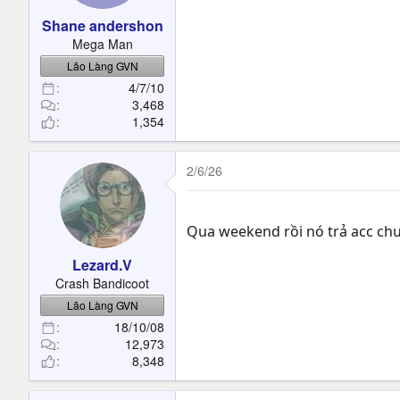
Shane andershon
Mega Man
Lão Làng GVN
4/7/10
3,468
1,354
2/6/26
Qua weekend rồi nó trả acc ch
Lezard.V
Crash Bandicoot
Lão Làng GVN
18/10/08
12,973
8,348