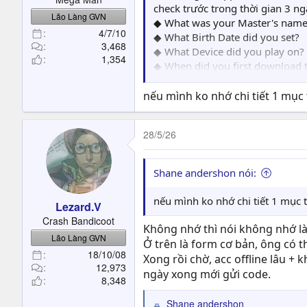
check trước trong thời gian 3 n
Lão Làng GVN
◆ What was your Master's name
4/7/10
◆ What Birth Date did you set?
3,468
◆ What Device did you play on?
1,354
◆ When did you first download
◆ When did you last access your
◆ Who was registered as your Fav
nếu mình ko nhớ chi tiết 1 mục 
◆ What was your Master's gend
◆ What was your Master's level? 
28/5/26
◆ Do you remember the Master N
◆
Did you ever purchase Sain
Shane andershon nói:
Acc không tranh chấp thì nó hỗ
nếu mình ko nhớ chi tiết 1 mục t
Lezard.V
Crash Bandicoot
Không nhớ thì nói không nhớ l
Lão Làng GVN
Ở trên là form cơ bản, ông có t
18/10/08
Xong rồi chờ, acc offline lâu + 
12,973
ngày xong mới gửi code.
8,348
Shane andershon