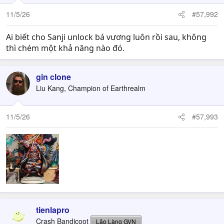
11/5/26
#57,992
Ai biết cho Sanji unlock bá vương luôn rồi sau, không
thì chém một khả năng nào đó.
gin clone
Liu Kang, Champion of Earthrealm
11/5/26
#57,993
tienlapro
Crash Bandicoot
Lão Làng GVN