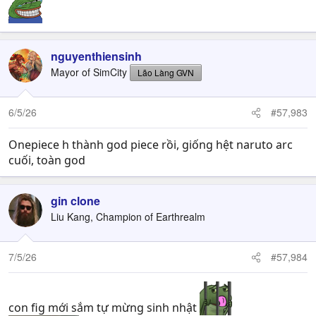
nguyenthiensinh
Mayor of SimCity
Lão Làng GVN
6/5/26
#57,983
Onepiece h thành god piece rồi, giống hệt naruto arc
cuối, toàn god
gin clone
Liu Kang, Champion of Earthrealm
7/5/26
#57,984
con fig mới sắm tự mừng sinh nhật