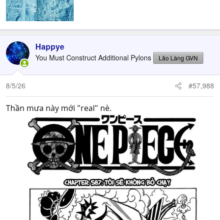
Happye
You Must Construct Additional Pylons
Lão Làng GVN
8/5/26
#57,988
Thần mưa này mới "real" nè.