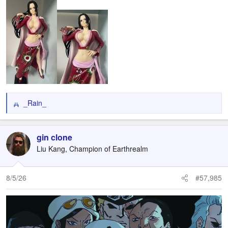
_Rain_
R
e
a
c
gin clone
t
Liu Kang, Champion of Earthrealm
i
o
n
8/5/26
#57,985
s
: