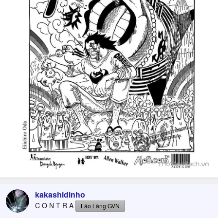
kakashidinho
C O N T R A
Lão Làng GVN