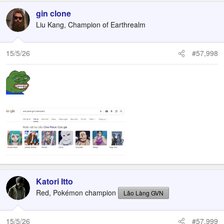
gin clone
Liu Kang, Champion of Earthrealm
15/5/26
#57,998
Katori Itto
Red, Pokémon champion
Lão Làng GVN
15/5/26
#57,999