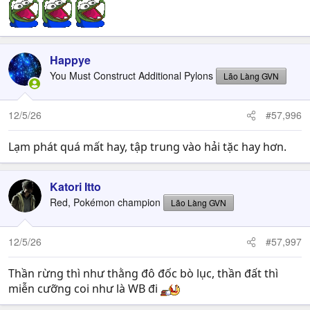
Happye
You Must Construct Additional Pylons
Lão Làng GVN
12/5/26
#57,996
Lạm phát quá mất hay, tập trung vào hải tặc hay hơn.
Katori Itto
Red, Pokémon champion
Lão Làng GVN
12/5/26
#57,997
Thần rừng thì như thằng đô đốc bò lục, thần đất thì
miễn cưỡng coi như là WB đi