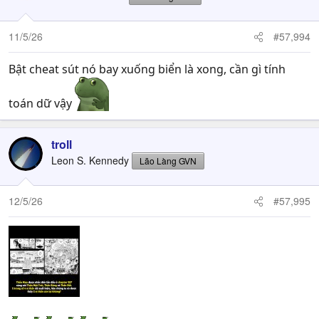
11/5/26
#57,994
Bật cheat sút nó bay xuống biển là xong, cần gì tính
toán dữ vậy
troll
Leon S. Kennedy
Lão Làng GVN
12/5/26
#57,995