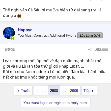
Thế nghi vấn Cá Sấu bị mụ Iva biến từ gái sang trai là
đúng à
Happye
You Must Construct Additional Pylons
Lão Làng GVN
16/5/26
#58,000
Leak chương mới úp mở về đạo quân mạnh nhất thế
giới và ku Lù lan tỏa thứ gì đó khắp Elbaf, ...
Rủi mà như fan made ku Lù nó biến đám kia thành nika
hết chắc Imu khóc tiếng mọi luôn quá.
Trước
1
…
2900
…
2909
Tiếp
You must log in or register to reply here.