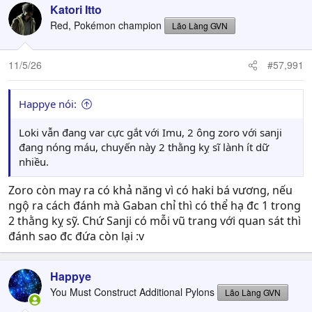
Katori Itto
Red, Pokémon champion
Lão Làng GVN
11/5/26
#57,991
Happye nói:
Loki vẫn đang var cực gắt với Imu, 2 ông zoro với sanji
đang nóng máu, chuyến này 2 thằng kỵ sĩ lành ít dữ
nhiều.
Zoro còn may ra có khả năng vì có haki bá vương, nếu
ngộ ra cách đánh mà Gaban chỉ thì có thể hạ đc 1 trong
2 thằng kỵ sỹ. Chứ Sanji có mỗi vũ trang với quan sát thì
đánh sao đc đứa còn lại :v
Happye
You Must Construct Additional Pylons
Lão Làng GVN