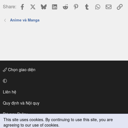
Facebook
X
Bluesky
LinkedIn
Reddit
Pinterest
Tumblr
WhatsApp
Email
Li
Share:
Anime và Manga
Chọn giao diện
Liên hệ
Quy định và Nội quy
Privacy Policy
This site uses cookies. By continuing to use this site, you are
agreeing to our use of cookies.
Trợ giúp