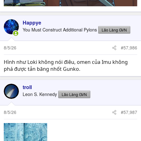
Happye
You Must Construct Additional Pylons
Lão Làng GVN
8/5/26
#57,986
Hình như Loki không nói điêu, omen của Imu không
phá được tản băng nhốt Gunko.
troll
Leon S. Kennedy
Lão Làng GVN
8/5/26
#57,987