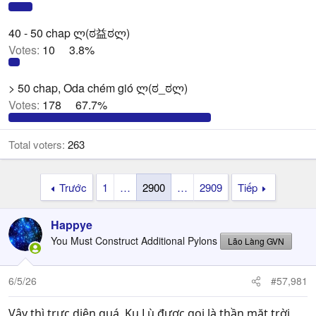
40 - 50 chap ლ(ಠ益ಠლ)
Votes:
10
3.8%
> 50 chap, Oda chém gió ლ(ಠ_ಠლ)
Votes:
178
67.7%
Total voters
263
Trước
1
…
2900
…
2909
Tiếp
Happye
You Must Construct Additional Pylons
Lão Làng GVN
6/5/26
#57,981
Vậy thì trực diện quá, Ku Lù được gọi là thần mặt trời