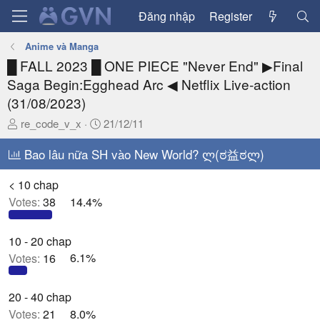
Đăng nhập
Register
Anime và Manga
█ FALL 2023 █ ONE PIECE "Never End" ▶Final
Saga Begin:Egghead Arc ◀ Netflix Live-action
(31/08/2023)
T
N
re_code_v_x
21/12/11
h
g
r
Bao lâu nữa SH vào New World? ლ(ಠ益ಠლ)
à
e
y
a
g
< 10 chap
d
ử
Votes:
38
14.4%
s
i
t
10 - 20 chap
a
Votes:
16
6.1%
r
t
e
20 - 40 chap
r
Votes:
21
8.0%