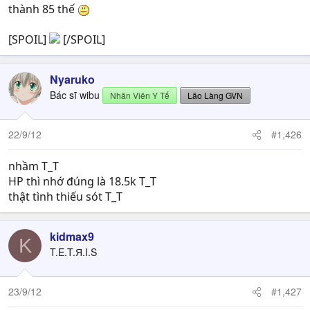
thành 85 thế
[SPOIL]
[/SPOIL]
Nyaruko
Bác sĩ wibu
Nhân Viên Y Tế
Lão Làng GVN
22/9/12
#1,426
nhầm T_T
HP thì nhớ đúng là 18.5k T_T
thật tình thiếu sót T_T
kidmax9
K
T.E.T.Я.I.S
23/9/12
#1,427