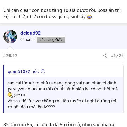
Chỉ cần clear con boss tầng 100 là được rồi. Boss ẩn thì
kệ nó chứ, như con boss giáng sinh ấy
dcloud92
01 cái tit
Lão Làng GVN
22/9/12
#1,425
quan61092 nói:
sao cái lúc Kirito nhà ta đang đóng vai nạn nhân bị dính
paralyze đợi Asuna tới cứu thì ảnh hiện lvl có 85 thôi mà
(ep10)
và sau đó là 2 vợ chồng rời tiền tuyến đi nghỉ dưỡng thì
cơ hội đâu mà lên lv????
85 đâu mà 85, lúc đó đã là 96 rồi mà, nhìn sao mà ra