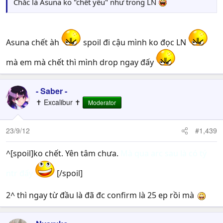
Chắc là Asuna ko "chết yểu" như trong LN
Asuna chết àh
spoil đi cậu mình ko đọc LN
mà em mà chết thì mình drop ngay đấy
- Saber -
✝ Excalibur ✝
Moderator
23/9/12
#1,439
^[spoil]ko chết. Yên tâm chưa.
Mà qua arc sau là có tý
ntr đấy
[/spoil]
2^ thì ngay từ đầu là đã đc confirm là 25 ep rồi mà