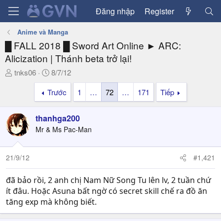
Đăng nhập
Register
Anime và Manga
█ FALL 2018 █ Sword Art Online ► ARC:
Alicization | Thánh beta trở lại!
T
N
tnks06
8/7/12
h
g
Trước
1
…
72
…
171
Tiếp
r
à
e
y
a
g
thanhga200
d
ử
Mr & Ms Pac-Man
s
i
t
a
21/9/12
#1,421
r
t
đã bảo rồi, 2 anh chị Nam Nữ Song Tu lên lv, 2 tuần chứ
e
ít đâu. Hoặc Asuna bất ngờ có secret skill chế ra đồ ăn
r
tăng exp mà không biết.