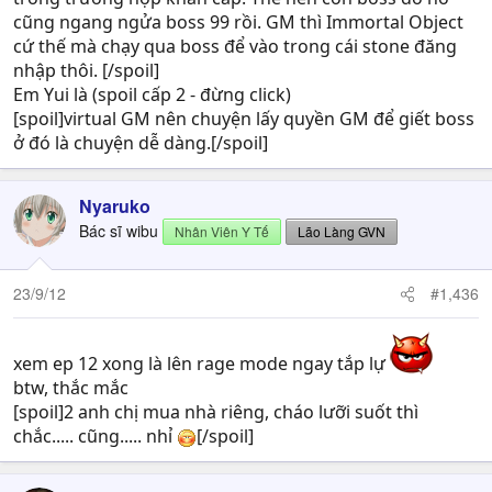
cũng ngang ngửa boss 99 rồi. GM thì Immortal Object
cứ thế mà chạy qua boss để vào trong cái stone đăng
nhập thôi. [/spoil]
Em Yui là (spoil cấp 2 - đừng click)
[spoil]virtual GM nên chuyện lấy quyền GM để giết boss
ở đó là chuyện dễ dàng.[/spoil]
Nyaruko
Bác sĩ wibu
Nhân Viên Y Tế
Lão Làng GVN
23/9/12
#1,436
xem ep 12 xong là lên rage mode ngay tắp lự
btw, thắc mắc
[spoil]2 anh chị mua nhà riêng, cháo lưỡi suốt thì
chắc..... cũng..... nhỉ
[/spoil]