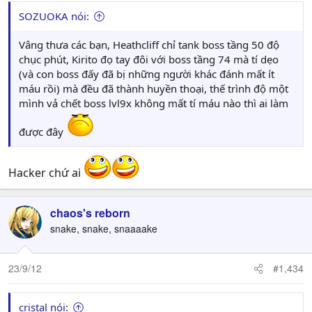
SOZUOKA nói:
Vâng thưa các bạn, Heathcliff chỉ tank boss tầng 50 độ
chục phút, Kirito đọ tay đôi với boss tầng 74 mà tí dẹo
(và con boss đấy đã bị những người khác đánh mất ít
máu rồi) mà đều đã thành huyền thoại, thế trình độ một
mình vả chết boss lvl9x không mất tí máu nào thì ai làm
được đây
Hacker chứ ai
chaos's reborn
snake, snake, snaaaake
23/9/12
#1,434
cristal nói: