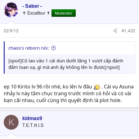
- Saber -
✝ Excalibur ✝
Moderator
22/9/12
#1,422
chaos's reborn nói:
[spoil]Có lao vào 1 cái dun dưới tầng 1 vượt cấp đánh
đấm loạn xạ, gì mà anh ấy không lên lv được[/spoil]
ep 10 Kirito lv 96 rồi nhé, ko lên lv đâu
. Cái vụ Asuna
nhảy lv này tầm chục trang trước mình có hỏi và có vài
bạn cãi nhau, cuối cùng thì quyết định là plot hole.
kidmax9
K
T.E.T.Я.I.S