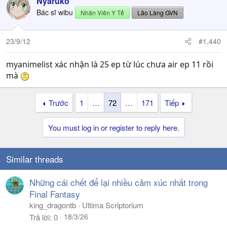
Nyaruko
Bác sĩ wibu
Nhân Viên Y Tế
Lão Làng GVN
23/9/12
#1,440
myanimelist xác nhận là 25 ep từ lúc chưa air ep 11 rồi
mà
Trước
1
…
72
…
171
Tiếp
You must log in or register to reply here.
Similar threads
Những cái chết để lại nhiều cảm xúc nhất trong
Final Fantasy
king_dragontb
Ultima Scriptorium
18/3/26
Trả lời
0