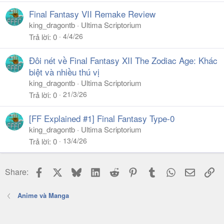
Final Fantasy VII Remake Review
king_dragontb
Ultima Scriptorium
4/4/26
Trả lời
0
Đôi nét về Final Fantasy XII The Zodiac Age: Khác
biệt và nhiều thú vị
king_dragontb
Ultima Scriptorium
21/3/26
Trả lời
0
[FF Explained #1] Final Fantasy Type-0
king_dragontb
Ultima Scriptorium
13/4/26
Trả lời
0
Facebook
X
Bluesky
LinkedIn
Reddit
Pinterest
Tumblr
WhatsApp
Email
Li
Share:
Anime và Manga