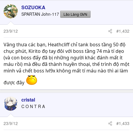
SOZUOKA
SPARTAN John-117
Lão Làng GVN
23/9/12
#1,432
Sword Girl
Vâng thưa các bạn, Heathcliff chỉ tank boss tầng 50 độ
chục phút, Kirito đọ tay đôi với boss tầng 74 mà tí dẹo
(và con boss đấy đã bị những người khác đánh mất ít
máu rồi) mà đều đã thành huyền thoại, thế trình độ một
mình vả chết boss lvl9x không mất tí máu nào thì ai làm
được đây
cristal
[/spoil]
C O N T R A
23/9/12
#1,433