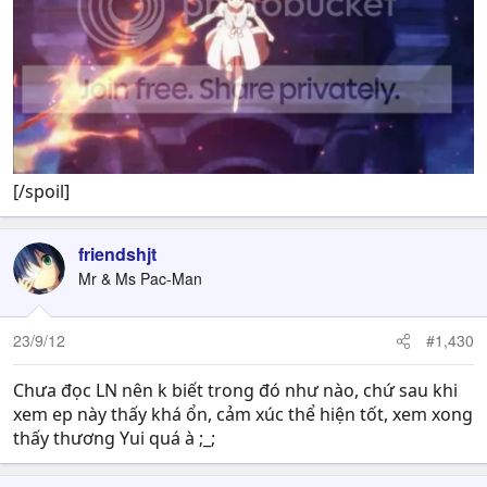
[/spoil]
friendshjt
Mr & Ms Pac-Man
23/9/12
#1,430
Chưa đọc LN nên k biết trong đó như nào, chứ sau khi
xem ep này thấy khá ổn, cảm xúc thể hiện tốt, xem xong
thấy thương Yui quá à ;_;