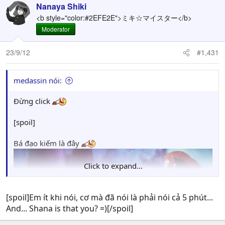
Nanaya Shiki
<b style="color:#2EFE2E">ミキ☆マイスター</b>
Moderator
23/9/12
#1,431
medassin nói:
Đừng click
[spoil]
Bá đạo kiếm là đây
Click to expand...
[spoil]Em ít khi nói, cơ mà đã nói là phải nói cả 5 phút...
And... Shana is that you? =)[/spoil]