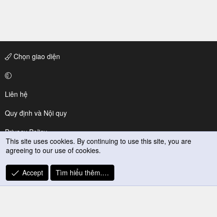
Chọn giao diện
Liên hệ
Quy định và Nội quy
Privacy Policy
This site uses cookies. By continuing to use this site, you are
agreeing to our use of cookies.
Trợ giúp
R
Accept
Tìm hiểu thêm.…
S
S