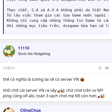
Thực chất, S.A và A.V.A không phải do Việt Nam
Từ lâu việc tham gia các tựa Game nước ngoài r
Không chỉ cung cấp những thông tin Game từ các
Với những mục tiêu trên, dzogame hứa hẹn sẽ là
11110
Sonic the Hedgehog
1/12/11
#6
thế có nghĩa là tương lai sẽ có server VN
thôi chờ cái server VN ra vậy
chứ chơi trên sv MY
ping cũng vỡ alo, toàn 3 vạch chơi mẹ KR còn hơn
_C0ngChua_