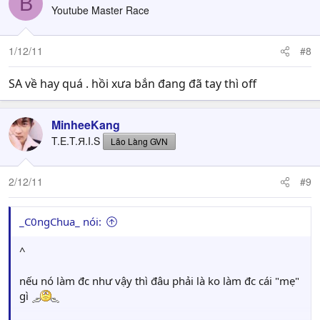
B
Youtube Master Race
1/12/11
#8
SA về hay quá . hồi xưa bắn đang đã tay thì off
MinheeKang
T.E.T.Я.I.S
Lão Làng GVN
2/12/11
#9
_C0ngChua_ nói:
^
nếu nó làm đc như vậy thì đâu phải là ko làm đc cái "mẹ"
gì