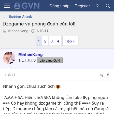
Đăng nhập
Register
Sudden Attack
Dzogame và phỏng đoán của tôi!
T
N
MinheeKang
1/12/11
h
g
1
2
3
4
Tiếp
r
à
e
y
a
g
MinheeKang
d
ử
T.E.T.Я.I.S
Lão Làng GVN
s
i
t
a
1/12/11
#1
r
t
Nhanh gọn, chưa súch tích
:
e
r
-A.V.A + SA: Hiện chơi SEA không cần fake IP, ping ngon
==> Có hay không dzogame thì cũng thế ===> Suy ra
tiếp, Dzogame chẳng làm cái mẹ gì hết, nếu nó đúng là