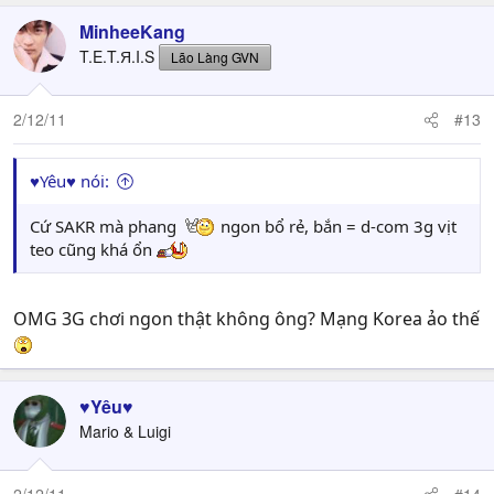
MinheeKang
T.E.T.Я.I.S
Lão Làng GVN
2/12/11
#13
♥Yêu♥ nói:
Cứ SAKR mà phang
ngon bổ rẻ, bắn = d-com 3g vịt
teo cũng khá ổn
OMG 3G chơi ngon thật không ông? Mạng Korea ảo thế
♥Yêu♥
Mario & Luigi