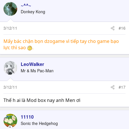
~^^~
Donkey Kong
3/12/11
#16
Mấy bác chặn bọn dzogame vì tiếp tay cho game bạo
lực thì sao
.
LeoWalker
Mr & Ms Pac-Man
3/12/11
#17
Thế h ai là Mod box nay anh Men ơi
11110
Sonic the Hedgehog