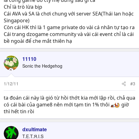
là cồng game do cty mẹ đứng sau gì cả
Chỉ là trò lừa bịp
Cái AVA và SA là chơi chung với server SEA(Thái lan hoặc
Singapore)
Còn cái HK thì là 1 game private do vài cá nhân tự tạo ra
Cái trang dzogame community và vài cái event chỉ là cái
bề ngoài để che mắt thiên hạ
11110
Sonic the Hedgehog
1/12/11
#3
ta đoán cái này là gió từ hồi thớt kia mới lập rồi, chả qua
có cái bài của game8 nên mới tạm tin 1% thôi
giờ
thì hết tin rồi
dxultimate
T.E.T.Я.I.S