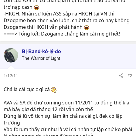
con của ASS thì có chăng là một forum trao đổi và hỗ
trợ nạp cash
-HKGH: Nhân sự kiện ASS sắp ra HKGH tại VN thì
Dzogame bon chen vào luôn, chứ thật ra có hay không
Dzogame thì HKGH vẫn phát hành
====> Tổng kết: Dzogame chẳng làm cái mẹ gì hết!
Bị-Band-kô-lý-do
The Warrior of Light
1/12/11
#2
Chả là cái cục c gì cả
AVA và SA để chữ coming soon 11/2011 to đùng thế kia
mà bây giờ đã tháng 12 rồi vẫn còn thế
Đúng là lũ vô tích sự, làm ăn chả ra cái gì, đek có lập
trường
Vào forum thấy cứ như là vài cá nhân tự lập chứ ko phải