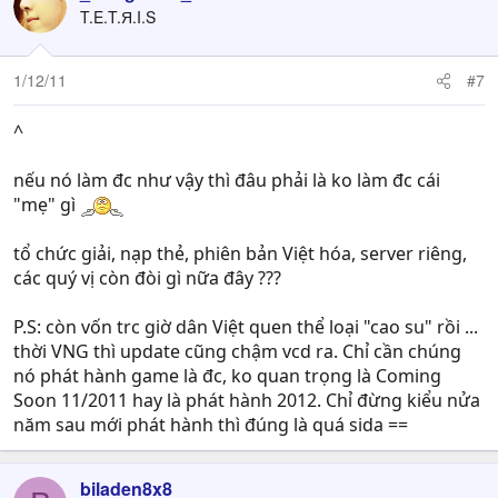
T.E.T.Я.I.S
1/12/11
#7
^
nếu nó làm đc như vậy thì đâu phải là ko làm đc cái
"mẹ" gì
tổ chức giải, nạp thẻ, phiên bản Việt hóa, server riêng,
các quý vị còn đòi gì nữa đây ???
P.S: còn vốn trc giờ dân Việt quen thể loại "cao su" rồi ...
thời VNG thì update cũng chậm vcd ra. Chỉ cần chúng
nó phát hành game là đc, ko quan trọng là Coming
Soon 11/2011 hay là phát hành 2012. Chỉ đừng kiểu nửa
năm sau mới phát hành thì đúng là quá sida ==
biladen8x8