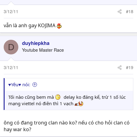
3/12/11
#18
vẫn là anh gay KOJIMA
duyhiepkha
D
Youtube Master Race
3/12/11
#19
♥Yêu♥ nói:
Tối nào cũng bem mà
delay ko đáng kể, trừ 1 số lúc
mạng viettel nó điên thì 1 vạch
ông có đang trong clan nào ko? nếu có cho hỏi clan có
hay war ko?