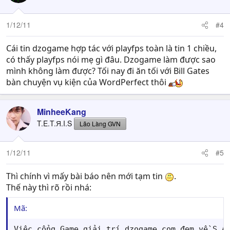
1/12/11
#4
Cái tin dzogame hợp tác với playfps toàn là tin 1 chiều,
có thấy playfps nói mẹ gì đâu. Dzogame làm được sao
mình không làm được? Tối nay đi ăn tối với Bill Gates
bàn chuyện vụ kiện của WordPerfect thôi
MinheeKang
T.E.T.Я.I.S
Lão Làng GVN
1/12/11
#5
Thì chính vì mấy bài báo nên mới tạm tin
.
Thế này thì rõ rồi nhá:
Mã:
Việc cổng Game giải trí dzogame.com đem về S.A