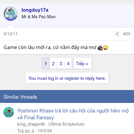
longduy17a
Mr & Ms Pac-Man
3/12/11
#20
Game còn lâu mới ra, cứ nằm đấy mà mơ
1
2
3
4
Tiếp
You must log in or register to reply here.
Similar threads
Yoshinori Kitase trả lời câu hỏi của người hâm mộ
về Final Fantasy
king_dragontb
Ultima Scriptorium
19/3/26
Trả lời
0