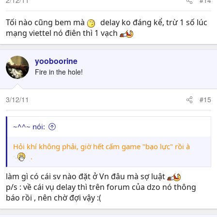
2/12/11
#14
Tối nào cũng bem mà
delay ko đáng kể, trừ 1 số lúc
mạng viettel nó điên thì 1 vạch
yooboorine
Fire in the hole!
3/12/11
#15
~^^~ nói:
Hỏi khí không phải, giờ hết cấm game "bạo lực" rồi à
.
làm gì có cái sv nào đặt ở Vn đâu mà sợ luật
p/s : về cái vụ delay thì trên forum của dzo nó thông
báo rồi , nên chờ đợi vậy :(