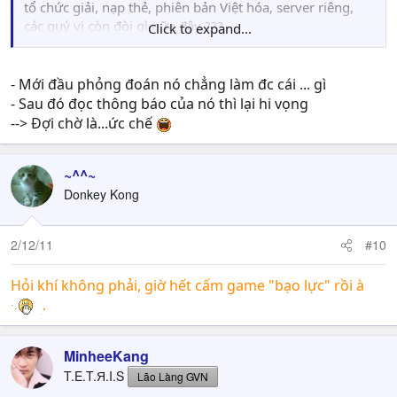
tổ chức giải, nạp thẻ, phiên bản Việt hóa, server riêng,
các quý vị còn đòi gì nữa đây ???
Click to expand...
P.S: còn vốn trc giờ dân Việt quen thể loại "cao su" rồi ...
thời VNG thì update cũng chậm vcd ra. Chỉ cần chúng nó
- Mới đầu phỏng đoán nó chẳng làm đc cái ... gì
phát hành game là đc, ko quan trọng là Coming Soon
- Sau đó đọc thông báo của nó thì lại hi vọng
11/2011 hay là phát hành 2012. Chỉ đừng kiểu nửa năm
--> Đợi chờ là...ức chế
sau mới phát hành thì đúng là quá sida ==
~^^~
Donkey Kong
2/12/11
#10
Hỏi khí không phải, giờ hết cấm game "bạo lực" rồi à
.
MinheeKang
T.E.T.Я.I.S
Lão Làng GVN