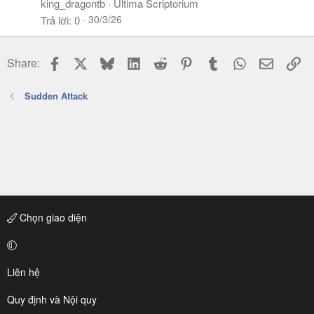
king_dragontb
Ultima Scriptorium
30/3/26
Trả lời
0
Facebook
X
Bluesky
LinkedIn
Reddit
Pinterest
Tumblr
WhatsApp
Email
Li
Share:
Sudden Attack
Chọn giao diện
Liên hệ
Quy định và Nội quy