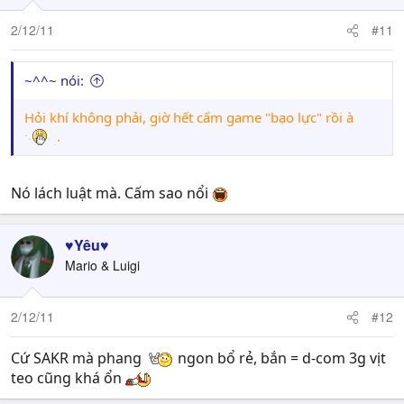
2/12/11
#11
~^^~ nói:
Hỏi khí không phải, giờ hết cấm game "bạo lực" rồi à
.
Nó lách luật mà. Cấm sao nổi
♥Yêu♥
Mario & Luigi
2/12/11
#12
Cứ SAKR mà phang
ngon bổ rẻ, bắn = d-com 3g vịt
teo cũng khá ổn