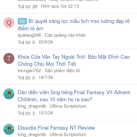
Hôm qua, lúc 22:13
Trả lời
26
Bí quyết sàng lọc mẫu lịch treo tường đẹp tô
PS
Q
điểm tổ ấm
quatang246
Các quảng cáo khác
22/6/26
Trả lời
0
Khóa Cửa Vân Tay Ngoài Trời: Bảo Mật Đỉnh Cao
T
Chống Chịu Mọi Thời Tiết
tocngan762
Sản phẩm điện tử
18/7/26
Trả lời
0
Dàn diễn viên lồng tiếng Final Fantasy VII Advent
Children, sau 10 năm họ ra sao?
king_dragontb
Ultima Scriptorium
15/3/26
Trả lời
3
Dissidia Final Fantasy NT Review
king_dragontb
Ultima Scriptorium