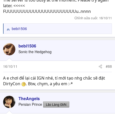
later. <<<<<
FUUUUUUUUUUUUUUUUUUUUUUUu..nnnn
Chỉnh sửa cuối:
16/10/11
bebi1506
R
e
a
c
bebi1506
t
Sonic the Hedgehog
i
o
n
16/10/11
#88
s
:
A e chơi để lại cái IGN nhé, tí mới tạo nhg chắc sẽ đặt
DirtyCon
. Btw, chym, a yêu em :-*
TheAngels
Persian Prince
Lão Làng GVN