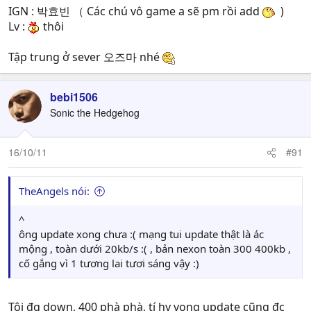
IGN : 박효빈 （ Các chú vô game a sẽ pm rồi add
)
Lv :
thôi
Tập trung ở sever 오즈마 nhé
bebi1506
Sonic the Hedgehog
16/10/11
#91
TheAngels nói:
^
ông update xong chưa :( mạng tui update thật là ác
mộng , toàn dưới 20kb/s :( , bản nexon toàn 300 400kb ,
cố gắng vì 1 tương lai tươi sáng vậy :)
Tôi đg down, 400 phà phà, tí hy vọng update cũng đc