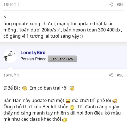
16/10/11
#89
^
ông update xong chưa :( mạng tui update thật là ác
mộng , toàn dưới 20kb/s :( , bản nexon toàn 300 400kb ,
cố gắng vì 1 tương lai tươi sáng vậy :)
LoneLyBird
Persian Prince
Lão Làng GVN
16/10/11
#90
@Bể Bi :
Em có bạn trai rồi
Bản Hàn này update hơi mệt
mà chơi thì phê lòi
Ông chủ thớt kêu Ber kô khỏe
Tôi đánh càng ngày
thấy nó càng mạnh tuy nhiên skill hơi đơn điệu kô màu
mè như các class khác thôi