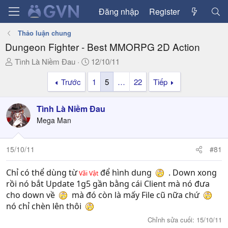
Đăng nhập
Register
Thảo luận chung
Dungeon Fighter - Best MMORPG 2D Action
T
N
Tình Là Niềm Đau
12/10/11
h
g
Trước
1
5
…
22
Tiếp
r
à
e
y
a
g
Tình Là Niềm Đau
d
ử
Mega Man
s
i
t
a
15/10/11
#81
r
t
Chỉ có thể dùng từ
để hình dung
. Down xong
Vãi Vật
e
rồi nó bắt Update 1g5 gần bằng cái Client mà nó đưa
r
cho down về
mà đó còn là mấy File cũ nữa chứ
nó chỉ chèn lên thôi
Chỉnh sửa cuối:
15/10/11