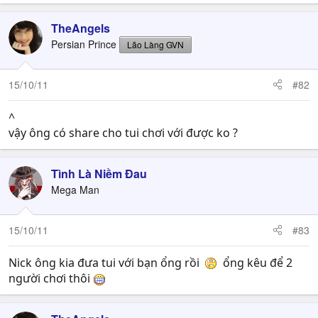
TheAngels
Persian Prince
Lão Làng GVN
15/10/11
#82
^
vậy ông có share cho tui chơi với được ko ?
Tình Là Niềm Đau
Mega Man
15/10/11
#83
Nick ông kia đưa tui với bạn ổng rồi
ổng kêu để 2
người chơi thôi