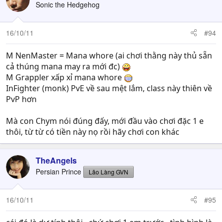
Sonic the Hedgehog
16/10/11
#94
M NenMaster = Mana whore (ai chơi thằng này thủ sẵn
cả thúng mana may ra mới đc)
M Grappler xấp xỉ mana whore
InFighter (monk) PvE về sau mệt lắm, class này thiên về
PvP hơn
Mà con Chym nói đúng đấy, mới đầu vào chơi đặc 1 e
thôi, từ từ có tiền này nọ rồi hãy chơi con khác
TheAngels
Persian Prince
Lão Làng GVN
16/10/11
#95