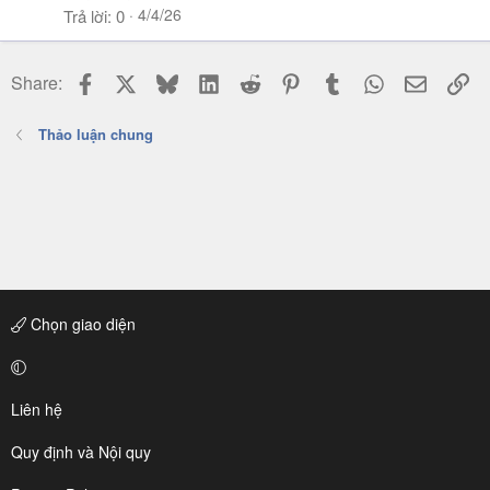
4/4/26
Trả lời
0
Facebook
X
Bluesky
LinkedIn
Reddit
Pinterest
Tumblr
WhatsApp
Email
Li
Share:
Thảo luận chung
Chọn giao diện
Liên hệ
Quy định và Nội quy