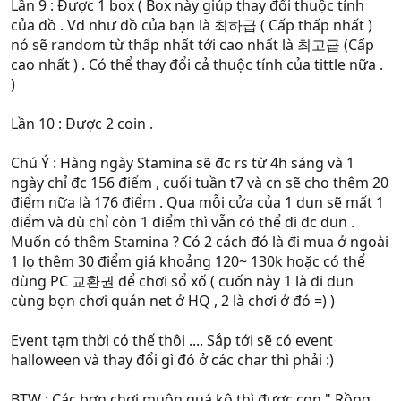
Lần 9 : Được 1 box ( Box này giúp thay đổi thuộc tính
của đồ . Vd như đồ của bạn là 최하급 ( Cấp thấp nhất )
nó sẽ random từ thấp nhất tới cao nhất là 최고급 (Cấp
cao nhất ) . Có thể thay đổi cả thuộc tính của tittle nữa .
)
Lần 10 : Được 2 coin .
Chú Ý : Hàng ngày Stamina sẽ đc rs từ 4h sáng và 1
ngày chỉ đc 156 điểm , cuối tuần t7 và cn sẽ cho thêm 20
điểm nữa là 176 điểm . Qua mỗi cửa của 1 dun sẽ mất 1
điểm và dù chỉ còn 1 điểm thì vẫn có thể đi đc dun .
Muốn có thêm Stamina ? Có 2 cách đó là đi mua ở ngoài
1 lọ thêm 30 điểm giá khoảng 120~ 130k hoặc có thể
dùng PC 교환권 để chơi sổ xố ( cuốn này 1 là đi dun
cùng bọn chơi quán net ở HQ , 2 là chơi ở đó =) )
Event tạm thời có thế thôi .... Sắp tới sẽ có event
halloween và thay đổi gì đó ở các char thì phải :)
BTW : Các bợn chơi muộn quá kô thì được con " Rồng