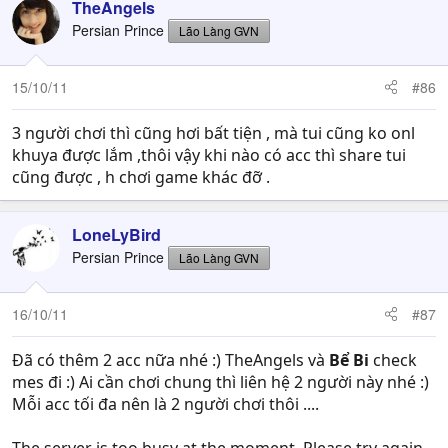
TheAngels
Persian Prince
Lão Làng GVN
15/10/11
#86
3 người chơi thì cũng hơi bất tiện , mà tui cũng ko onl
khuya được lắm ,thôi vậy khi nào có acc thì share tui
cũng được , h chơi game khác đỡ .
LoneLyBird
Persian Prince
Lão Làng GVN
16/10/11
#87
Đã có thêm 2 acc nữa nhé :) TheAngels và
Bể Bi
check
mes đi :) Ai cần chơi chung thì liên hệ 2 người này nhé :)
Mỗi acc tối đa nên là 2 người chơi thôi ....
The server is too busy at the moment. Please try again