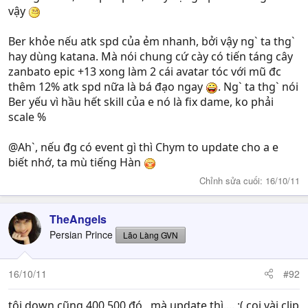
vậy
Ber khỏe nếu atk spd của ẻm nhanh, bởi vậy ng` ta thg`
hay dùng katana. Mà nói chung cứ cày có tiến táng cây
zanbato epic +13 xong làm 2 cái avatar tóc với mũ đc
thêm 12% atk spd nữa là bá đạo ngay
. Ng` ta thg` nói
Ber yếu vì hầu hết skill của e nó là fix dame, ko phải
scale %
@Ah`, nếu đg có event gì thì Chym to update cho a e
biết nhớ, ta mù tiếng Hàn
Chỉnh sửa cuối:
16/10/11
TheAngels
Persian Prince
Lão Làng GVN
16/10/11
#92
tôi down cũng 400 500 đó , mà update thì.... :( coi vài clip