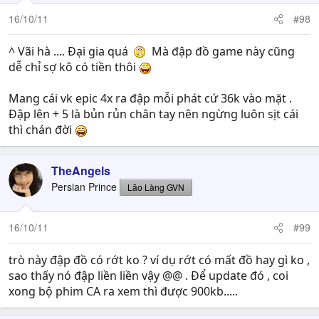
16/10/11
#98
^ Vãi hà .... Đại gia quá
Mà đập đồ game này cũng
dễ chỉ sợ kô có tiền thôi
Mang cái vk epic 4x ra đập mỗi phát cứ 36k vào mặt .
Đập lên + 5 là bủn rủn chân tay nên ngừng luôn sịt cái
thì chán đời
TheAngels
Persian Prince
Lão Làng GVN
16/10/11
#99
trò này đập đồ có rớt ko ? ví dụ rớt có mất đồ hay gì ko ,
sao thấy nó đập liền liền vậy @@ . Để update đó , coi
xong bộ phim CA ra xem thì được 900kb.....