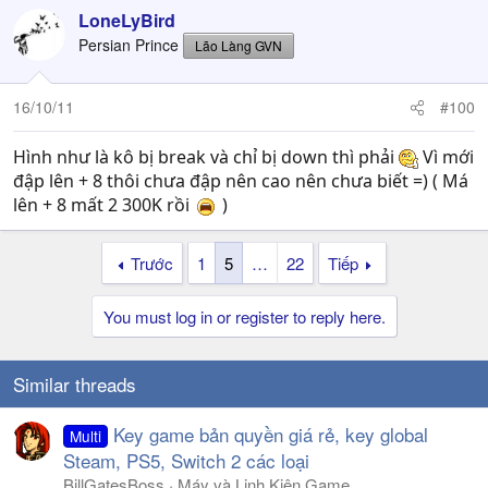
LoneLyBird
Persian Prince
Lão Làng GVN
16/10/11
#100
Hình như là kô bị break và chỉ bị down thì phải
Vì mới
đập lên + 8 thôi chưa đập nên cao nên chưa biết =) ( Má
lên + 8 mất 2 300K rồi
)
Trước
1
5
…
22
Tiếp
You must log in or register to reply here.
Similar threads
Key game bản quyền giá rẻ, key global
Multi
Steam, PS5, Switch 2 các loại
BillGatesBoss
Máy và Linh Kiện Game