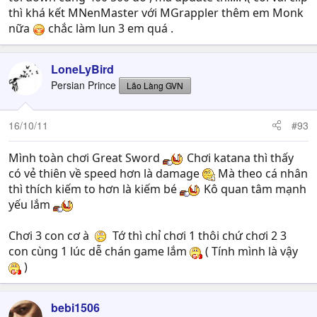
thì khá kết MNenMaster với MGrappler thêm em Monk
nữa
chắc làm lun 3 em quá .
LoneLyBird
Persian Prince
Lão Làng GVN
16/10/11
#93
Mình toàn chơi Great Sword
Chơi katana thì thấy
có vẻ thiên về speed hơn là damage
Mà theo cá nhân
thì thích kiếm to hơn là kiếm bé
Kô quan tâm mạnh
yếu lắm
Chơi 3 con cơ à
Tớ thì chỉ chơi 1 thôi chứ chơi 2 3
con cùng 1 lúc dễ chán game lắm
( Tính mình là vậy
)
bebi1506