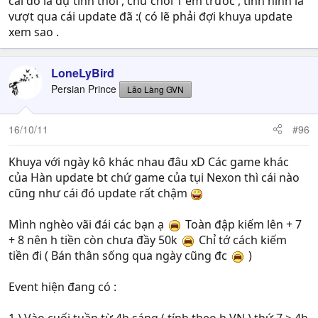
cái đó là dự tính thôi , chứ chơi 1 em trước , tình hình là
vượt qua cái update đã :( có lẽ phải đợi khuya update
xem sao .
LoneLyBird
Persian Prince
Lão Làng GVN
16/10/11
#96
Khuya với ngày kô khác nhau đâu xD Các game khác
của Hàn update bt chứ game của tụi Nexon thì cái nào
cũng như cái đó update rất chậm
Mình nghèo vãi đái các bạn ạ
Toàn đập kiếm lên + 7
+ 8 nên h tiền còn chưa đầy 50k
Chỉ tớ cách kiếm
tiền đi ( Bán thân sống qua ngày cũng đc
)
Event hiện đang có :
1 ) Vào cuối tuần từ 4h sáng ( tính theo h VN ) thứ 7 > 4h