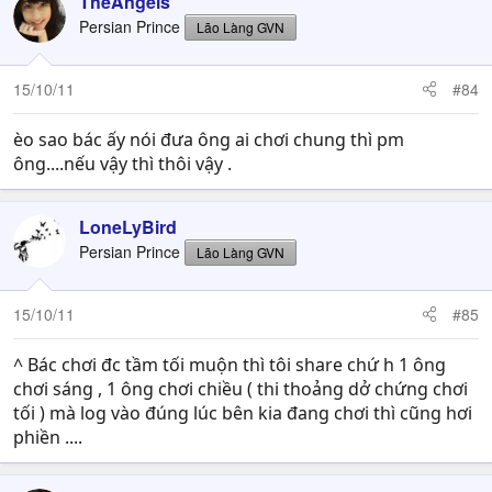
TheAngels
Persian Prince
Lão Làng GVN
15/10/11
#84
èo sao bác ấy nói đưa ông ai chơi chung thì pm
ông....nếu vậy thì thôi vậy .
LoneLyBird
Persian Prince
Lão Làng GVN
15/10/11
#85
^ Bác chơi đc tầm tối muộn thì tôi share chứ h 1 ông
chơi sáng , 1 ông chơi chiều ( thi thoảng dở chứng chơi
tối ) mà log vào đúng lúc bên kia đang chơi thì cũng hơi
phiền ....