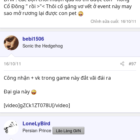
Cổ Đông " rồi >"< Thôi cố gắng vơ vết ở event này may
sao mở rương lại được con pet
Chỉnh sửa cuối:
16/10/11
bebi1506
Sonic the Hedgehog
16/10/11
#97
Công nhận + vk trong game này đắt vãi đái ra
Đại gia này
[video]gZCk1ZT078U[/video]
LoneLyBird
Persian Prince
Lão Làng GVN