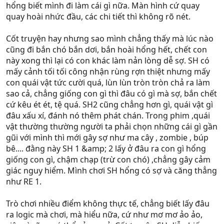
hổng biết mình đi làm cái gì nữa. Màn hình cứ quay
quay hoài nhức đầu, các chi tiết thì không rõ nét.
Cốt truyện hay nhưng sao mình chẳng thấy mà lúc nào
cũng đi bắn chó bắn dơi, bắn hoài hổng hết, chết con
này xong thì lại có con khác làm nản lòng dễ sợ. SH có
mấy cảnh tối tối công nhận rùng rợn thiệt nhưng mấy
con quái vật tức cười quá, lùn lùn tròn tròn chả ra làm
sao cả, chẳng giống con gì thì đâu có gì mà sợ, bắn chết
cứ kêu ét ét, tệ quá. SH2 cũng chẳng hơn gì, quái vật gì
đâu xấu xí, đánh nó thêm phát chán. Trong phim ,quái
vật thường thường người ta phải chọn những cái gì gần
gũi với mình thì mới gây sợ như ma cây , zombie , búp
bê.... đằng này SH 1 &amp; 2 lấy ở đâu ra con gì hổng
giống con gì, chậm chạp (trừ con chó) ,chẳng gây cảm
giác nguy hiểm. Mình chơi SH hổng có sợ và căng thẳng
như RE 1.
Trò chơi nhiều điểm không thực tế, chẳng biết lấy đâu
ra logic mà chơi, mà hiểu nữa, cứ như mơ mơ ảo ảo,