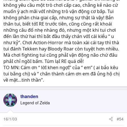
không yêu cầu một trò chơi cấp cao, chẳng kẻ nào cứ
muốn ỳ ạch mãi vớI những trò vận động cơ bắp. Tui
không phân chia giai cấp, nhưng sự thật là vậy! Bản
thân tui, biết tớI RE trước tiên, cũng cũng rất khoái
những câu đố nhẹ nhàng đó, nhưng một khi tui chơi
đến lần thứ hai thì bắt đầu thấy chán vớI cái kiểu “ u
như kỷ”. Chơi Action-Horror mà toàn xài cái tay thì thà
tui đánh Tekken hay Bloody Roar còn tuyệt hơn nhiều.
Mà chơi fighting tui cũng phảI vận động não chứ đâu
phảI chỉ ngồI bấm. Túm lạI RE quá dễ!
TO MN: Cám ơn “ lờI khen ngợI” của “ em” ( ai bảo kêu
tui bằng chị) và “ chân thành cám ơn em đã ủng hộ chị
về mặt…tinh thần”.
thanden
Legend of Zelda
16/1/03
#54