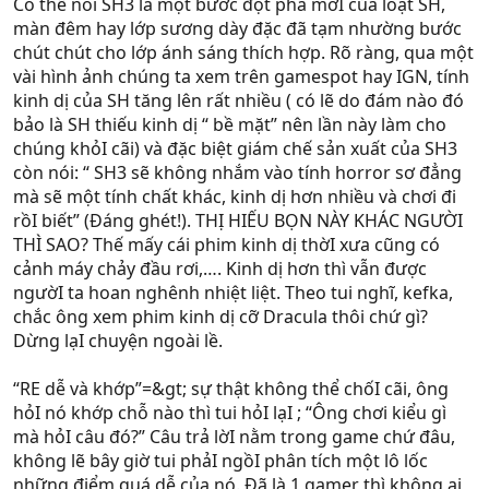
Có thể nói SH3 là một bước đột phá mớI của loạt SH,
màn đêm hay lớp sương dày đặc đã tạm nhường bước
chút chút cho lớp ánh sáng thích hợp. Rõ ràng, qua một
vài hình ảnh chúng ta xem trên gamespot hay IGN, tính
kinh dị của SH tăng lên rất nhiều ( có lẽ do đám nào đó
bảo là SH thiếu kinh dị “ bề mặt” nên lần này làm cho
chúng khỏI cãi) và đặc biệt giám chế sản xuất của SH3
còn nói: “ SH3 sẽ không nhắm vào tính horror sơ đẳng
mà sẽ một tính chất khác, kinh dị hơn nhiều và chơi đi
rồI biết” (Đáng ghét!). THỊ HIẾU BỌN NÀY KHÁC NGƯỜI
THÌ SAO? Thế mấy cái phim kinh dị thờI xưa cũng có
cảnh máy chảy đầu rơi,…. Kinh dị hơn thì vẫn được
ngườI ta hoan nghênh nhiệt liệt. Theo tui nghĩ, kefka,
chắc ông xem phim kinh dị cỡ Dracula thôi chứ gì?
Dừng lạI chuyện ngoài lề.
“RE dễ và khớp”=&gt; sự thật không thể chốI cãi, ông
hỏI nó khớp chỗ nào thì tui hỏI lạI ; “Ông chơi kiểu gì
mà hỏI câu đó?” Câu trả lờI nằm trong game chứ đâu,
không lẽ bây giờ tui phảI ngồI phân tích một lô lốc
những điểm quá dễ của nó. Đã là 1 gamer thì không ai