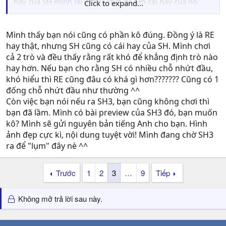
hay của SH mình lại mở ra chơi để tìm cái hay của nó
Click to expand...
nhưng chỉ 2 tiếng là cùng, dẹp lun. Mấy lần như thế
hổng có lần nào là chơi được lâu.
Mình thấy bạn nói cũng có phần kô đúng. Đồng ý là RE
Hình ảnh thì tệ quá (chắc chơi giả lập trên PC nên mới thế
hay thật, nhưng SH cũng có cái hay của SH. Mình chơi
?), đi đâu cũng gặp sương mù hổng thấy gì hết , hổng
cả 2 trò và đều thấy rằng rất khó để khẳng định trò nào
biết mình đi làm cái gì nữa. Màn hình cứ quay quay hoài
hay hơn. Nếu bạn cho rằng SH có nhiều chỗ nhứt đầu,
nhức đầu, các chi tiết thì không rõ nét.
khó hiểu thì RE cũng đâu có khá gì hơn??????? Cũng có 1
đống chỗ nhứt đầu như thường ^^
Cốt truyện hay nhưng sao mình chẳng thấy mà lúc nào
Còn việc bạn nói nếu ra SH3, bạn cũng không chơi thì
cũng đi bắn chó bắn dơi, bắn hoài hổng hết, chết con này
bạn đã lầm. Mình có bài preview của SH3 đó, bạn muốn
xong thì lại có con khác làm nản lòng dễ sợ. SH có mấy
kô? Mình sẽ gửi nguyên bản tiếng Anh cho bạn. Hình
cảnh tối tối công nhận rùng rợn thiệt nhưng mấy con
ảnh đẹp cực kì, nội dung tuyệt vời! Mình đang chờ SH3
quái vật tức cười quá, lùn lùn tròn tròn chả ra làm sao cả,
ra để "lụm" đây nè ^^
chẳng giống con gì thì đâu có gì mà sợ, bắn chết cứ kêu
ét ét, tệ quá. SH2 cũng chẳng hơn gì, quái vật gì đâu xấu
xí, đánh nó thêm phát chán. Trong phim ,quái vật thường
Trước
1
2
3
…
9
Tiếp
thường người ta phải chọn những cái gì gần gũi với mình
thì mới gây sợ như ma cây , zombie , búp bê.... đằng này
Không mở trả lời sau này.
SH 1 &amp; 2 lấy ở đâu ra con gì hổng giống con gì,
chậm chạp (trừ con chó) ,chẳng gây cảm giác nguy hiểm.
Mình chơi SH hổng có sợ và căng thẳng như RE 1.