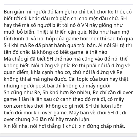
Bun giận mí người đó làm gì, họ chỉ biết chơi Re thôi, có
biết tới cái khác đâu mà giận chi cho mệt đầu chứ. SH
hay thế mà số người biết tới nó ở VN này giống như
muối bỏ biển. Thiệt là thiển cận qué. Nếu như hâm mộ
tính kinh dị và hồi hộp của game horrnor thì sao bỏ qua
SH khi mà Re đã phát hành quá trời bản. Ai nói SH tệ thì
tên đó chắc là không có biết game là thế nào.
Mà chắc gì đã biết SH thế nào mà cũng vào để nói thế
không biết. Nói đứng về phía Re thì phải nói là đứng về
quan điểm, khía cạnh nào cơ, chứ nói là đứng về Re
không thì ai mà nghe được. Cái topic của bun hay thật
nhưng người post bài thì không có mấy người.
Sh cũng như Re, Sh khó hơn Re nhiều, Re chỉ cần đi over
game 1 lần là lần sau cứ canh theo đó mà đi, có mấy
con zombies thôi, không có gì mới. SH thì luôn luôn
biến đổi mỗi khi over game. Mấy bạn về chơi SH đi, đi
over chừng 2-3 lần rồi hãy tranh luận.
Xin lỗi nha, nói hơi thẵng 1 chút, xin đừng chấp nhất.