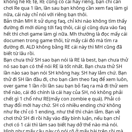
không hê RE tệ, RE cũng có cái hay riêng, bạn chỉ cần
chơi Re qua 1 lần, lần sau bạn không cần xem faq làm gì
nữa, cái này chỉ nói với riêng bạn thôi.
Bản thân MH ít sử dụng faq, chỉ khi nào không tìm thấy
đường đi mới dùng tới faq thôi, cái gì cũng dựa vào faq
hết thì chơi game làm gì nữa. Mh thường là đọc mấy cái
documen trong game thôi, từ mấy cái đó mà tìm ra
đường đi. ALD không bằng RE cái này thì MH cũng đã
biết từ lâu rồi.
Bạn chưa thử SH sao bạn nói là RE là best, bạn chưa thử
nó sao bạn có thể nói RE là tốt nhất. Bạn chưa thử SH
lần nào sao bạn nói SH không hay. SH hay lắm chứ. Bạn
thử đi SH lần đầu đi, cho bạn cầm theo faq để xem luôn,
over game 1 lần rồi lần sau bạn bỏ faq ra mà đi thử xem
thế nào, cái đó chính là cái hay của SH, nó không phải
chết gì 1 chổ như RE(mấy con zombie ẹ quá). Phải có
thay đổi mới hay chứ. SH có nhiều ending chứ không
như Re chỉ có 1 ending, như thế thì chán lắm. Bạn về
chơi thử SH đi rồi hãy vào đây bình luận, nếu bạn chỉ
chơi có 1 cái thì làm sao biết hay dở thế nào mà nói.
Hình như mấy câu này có nói rõ ở mấy bài trên rồi mà,