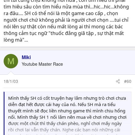
thì tui cũng chịu không nói nữa , còn tìm hiểu thì phải
tìm hiêu sâu còn tìm hiểu nửa mùa thì...hic...hic...không
ra đâu.... SH có thể nói là một game cao cấp , chọn
người chơi chứ không phải là người chơi chọn ....tui chỉ
nói lên sự thật còn nếu mất lòng ai thì mong các bác
thông cảm tục ngữ "thuốc đắng giã tập , sự thật mất
lòng mà"...
Miki
M
Youtube Master Race
18/1/03
#60
Mình thấy SH có cốt truyện hay lắm nhưng trò chơi chưa
diễn đạt hết được cái hay của nó. Nếu SH mà ra tiểu
thuyết mình sẽ đọc liền nhưng game thì mình chịu hổng
nổi. Mình thấy SH 1 nổi lắm nên mua về chơi nhưng chơi
được một chút thì thấy chán phèo, nghỉ chơi mấy ngày
rồi chơi lại vẫn thấy chán. Nghe các bạn nói những cái