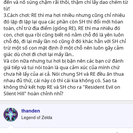
đến và nổ súng chậm rãi thôi, thậm chí lấy dao chém từ
từ!
3.Cách chơi: RE thì ma hơi nhiều nhưng cũng chỉ nhiêu
đó lặp đi lặp lại qua các phần còn SH thì đổi mới hòan
toàn, chỉ trừ địa điểm (giống RE). RE thì ma nhiêu đó
con, chơi qua rồi cũng biết nó nằm chỗ đó là yên luôn
chỗ đó, đi lại mấy lần nó cũng ở đó khác hẳn với SH chỉ
trừ một số con mặt định ở một chỗ nên luôn gây cảm
giác dù chơi đi chơi lại mấy lần..
Và còn nữa nhưng tui hơi bị bận nên các bạn cứ đánh
giá tiếp và tui nói toàn là qua cảm xúc của mình chứ
chưa hề lấy của ai cả. Nói chung SH và RE đều ăn thua
nhau đủ thứ, cái này có thì cái kia không có. Sao ta
không thử kết hợp RE và SH cho ra "Resident Evil on
Silent Hill" hoàn chỉnh nhỉ?
thanden
Legend of Zelda