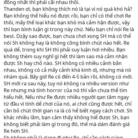
đồng nhất thì phải cãi nhau thôi.
Thanden ơi, bạn không thích nó là tại vì nó quá khó hả?
Bạn không thể hiểu nó được rồi, bạn chỉ có thể chơi Re
thôi, mấy thể loại khác bạn khó mà cảm hận được, vậy
thì bạn bình luận gì trong này chứ. Nếu bạn chỉ nói Re là
best. Dzậy sao được, bạn chưa chơi xong SH mà có thể
nói Sh không hay là không công bình chút nào hết. Re
quá dể, trong khi SH thì phải suy luận hơi nhiều. Bạn
không thèm suy nghĩ gì hết thì làm sao mà cảm nhận
được Sh hay chổ nào. SH không có nhiều cảnh bắn
nhau, không có cả mấy cảnh khá kinh dị, nhưng mà nó
nhàm quá. Bây giờ Re có đến 4-5 bản rồi, không có mới.
SH mới ra sau này, tuy nó không ra nhiều version như
Re nhưng mà tính horror của nó thì vẫn chưa thể tìm
hiểu hết. Nếu như Re được nhiều người qan tâm ngay
từ đầu vì tính dể chơi của nó, ai chơi cũng được hết, chỉ
cần bỏ chút thời gian ra là có hể biết ngay cách chơi. Sh
khác nhiều lắm, bạn cảm thấy không hiể được Sh, bạn
không biết phải làm gì trong đó, thế mà dám đánh giá
Re hơn SH.
Sh không phải là dạng đi như Re, chỉ cần xách súng