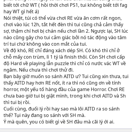
biết tới chữ WT ( hồi thời chơi PS1, tui không biết tới fag
hay WT gì hết á)
Nói thiệt, túi có thể vừa chơi RE vừa ăn cơm rất ngon,
chơi vào lúc 12h, tắt hết đèn thì tui cũng chả cảm thấy
sợ, thậm chí hơi bị chán nếu chơi lần 2. Ngược lại, SH lúc
nào cũng gây cho tui cảm giác bởi nó tác động vào tâm
trí tui chứ không vào con mắt của tui.
Về độ khó, RE chỉ đáng xách dép SH. Có khó thì chỉ ở
chỗ mấy con trùm, lì 1 tý là finish thôi. Còn SH chơi cấp
độ Hard về playing lẫn puzzle thì chỉ có nước vác WT về
ngâm. Nếu chưa thì chơi thử đi.
Bạn bây giờ muốn so sánh AITD ư? Tui cũng xin thưa, tui
thấy AITD hay hơn RE nốt, ít ra thì nó cũng ơn về tính
horror, một yếu tố hàng đầu của game Horror. Chơi RE
chưa bao giờ tui bị giật mình, trong khi chơi AITD và Sh
thì tui bị rồi.
Cuối cùng, đuối lý rồi hay sao mà lôi AITD ra so sánh
thế? Tụi này đang so sánh với SH mà.
Ý mà quên, you có biết gì về SH đâu mà cãi lý ới ai.