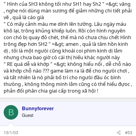
" Hình của SH3 không tối như SH1 hay Sh2 " =&gt; vâng
, nghe nói dùng màn sương để giảm những chi tiết phải
vẽ , quả là cáo già
" Có mấy cảnh máu me dính lên tường. Lâu ngày máu
khô lại, trông khủng khiếp luôn. Rồi còn hình nguyên
con chó bị quay đỏ chét, thế mà nó chưa chịu chết Hình
trông đẹp hơn SH2 " =&gt; amen , quả là tâm hồn kinh
dị , tôi là một ngưòi cũng khoái coi phim kinh dị lắm
nhưng chưa bao giờ có cái thị hiếu khác người này
" RE quá dễ và khớp " =&gt; không hiểu nổi , dễ chỗ nào
và khớp chỗ nào ??? game làm ra là để cho ngưòi chơi ,
và tất nhiên là nó phải bố trí cho ngưòi đầu óc bình
thưòng , không thông minh lắm cũng có thể hiểu đựoc ,
phản đối phân chia giai cấp trong xã hội !
Bunnyforever
B
Guest
15/1/03
#53