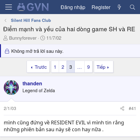
Đăng nhập
Register
Silent Hill Fans Club
Điểm mạnh và yếu của hai dòng game SH và RE
T
N
Bunnyforever
11/7/02
h
g
r
à
Không mở trả lời sau này.
e
y
a
g
Trước
1
2
3
…
9
Tiếp
d
ử
s
i
thanden
t
a
Legend of Zelda
r
t
2/1/03
#41
e
r
mình cũng đứng về RESIDENT EVIL vì mình tin rắng
những phiên bản sau này sẽ con hay nữa .