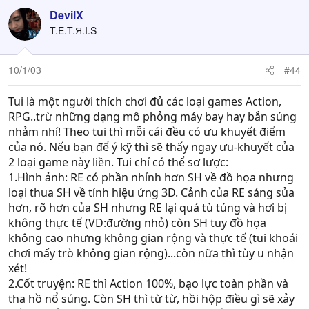
DevilX
T.E.T.Я.I.S
10/1/03
#44
Tui là một người thích chơi đủ các loại games Action,
RPG..trừ những dạng mô phỏng máy bay hay bắn súng
nhảm nhí! Theo tui thì mỗi cái đều có ưu khuyết điểm
của nó. Nếu bạn để ý kỹ thì sẽ thấy ngay ưu-khuyết của
2 loại game này liền. Tui chỉ có thể sơ lược:
1.Hình ảnh: RE có phần nhỉnh hơn SH về đồ họa nhưng
loại thua SH về tính hiệu ứng 3D. Cảnh của RE sáng sủa
hơn, rõ hơn của SH nhưng RE lại quá tù túng và hơi bị
không thực tế (VD:đường nhỏ) còn SH tuy đồ họa
không cao nhưng không gian rộng và thực tế (tui khoái
chơi mấy trò không gian rộng)...còn nữa thì tùy u nhận
xét!
2.Cốt truyện: RE thì Action 100%, bạo lực toàn phần và
tha hồ nổ súng. Còn SH thì từ từ, hồi hộp điều gì sẽ xảy