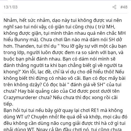
13/1/03
#48
Nhảm, hết sức nhảm, dạo này tui không được vui nên
nghĩ sao tui nói vậy, có giận tui cũng chịu ( trừ MH,
không được giận, tụi mình thân nhau quá nên chắc MH
hiểu Bunny mà). Chưa chơi lần nào mà dám nói SH dở
hơn. Thanden, tui thí dụ " You lỡ gây sự với một cậu bạn
trong lớp, người luôn được đem ra so sánh với bạn, và
buộc bạn phải đánh nhau. Bạn có dám nói mình sẽ
đánh thắng người ta khi bạn chẳng biết gì về người ta
khong?' Xin lỗi, lạc đề, chỉ là ví dụ cho dễ hiểu thôi! Nếu
không biết thì đừng có nhào vô cãi. Bạn có đọc mấy bài
trên không dzậy? Có đọc bài " đánh giá về SH" của tui
chưa? Hay bài quảng cáo của Cid đươc post dưới tên
Crazymurderer chưa? Nếu chưa thì đọc xong rồi cãi
tiếp.
Bạn hỏi tụi tui nếu bây giờ quay lại chơi RE1 mà không
dùng WT ư? Chuyện nhỏ! Re quá dễ và khớp, mọi câu đó
đều không cần dùng não cụng giải được thì hà cớ gì tui
phải dùng WT. Ngay cả lần đầu chơi nó, tui cũng chưa