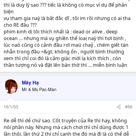
thì là duy lý sao ??? tiếc là không có mục ví dụ để phản
biện
vụ tham gia naỳ là bất đắc dĩ , tôi im rồi nhưng có ai tha
cho RE đâu ???
phim kinh dị tôi thích nhất là : dead or alive , deep
ocean ... nhưng mà vụ ghiền thể loaị naỳ thì hơi bịnh ,
lúc naò cũng có cảnh đầu rơi maú chaỷ , chém giết tàn
nhẫn trong đầu =&gt; không ổn , người bình thường
xem thì chỉ coi đó là cảm giác mới lạ kích thích , còn
thần tượng nó và đặt lên bàn thờ thì ... miễn bình luận
Mây Hạ
Mr & Ms Pac-Man
16/1/03
#56
Re dễ thì dể chứ sao. Cốt truyện của Re thì hay, không
nói phần này. Nhưng mà cách chơi thì chỉ dùng được 1
lần thôi, lần thứ 2 thì chỉ canh the đó mà đi là có thể dễ