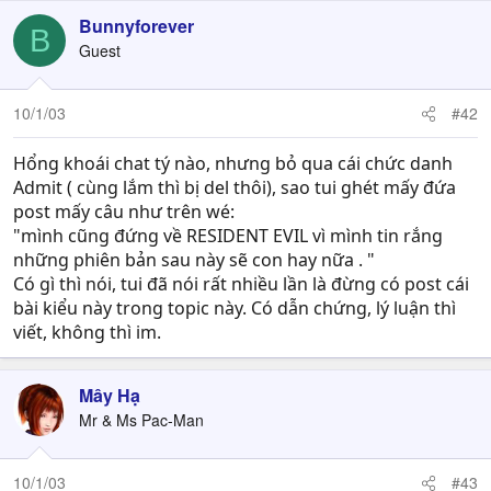
Bunnyforever
B
Guest
10/1/03
#42
Hổng khoái chat tý nào, nhưng bỏ qua cái chức danh
Admit ( cùng lắm thì bị del thôi), sao tui ghét mấy đứa
post mấy câu như trên wé:
"mình cũng đứng về RESIDENT EVIL vì mình tin rắng
những phiên bản sau này sẽ con hay nữa . "
Có gì thì nói, tui đã nói rất nhiều lần là đừng có post cái
bài kiểu này trong topic này. Có dẫn chứng, lý luận thì
viết, không thì im.
Mây Hạ
Mr & Ms Pac-Man
10/1/03
#43