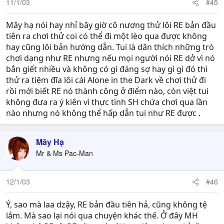
11/1/03
#45
Mây hạ nói hay nhỉ bây giờ cô nương thử lôi RE bản đầu
tiên ra chơi thử coi có thể đi một lèo qua được không
hay cũng lôi bản hướng dẫn. Tui là dân thích những trò
chơi dạng như RE nhưng nếu mọi người nói RE dở vì nó
bắn giết nhiều và không có gì đáng sợ hay gì gì đó thì
thử ra tiệm đĩa lôi cái Alone in the Dark về chơi thử đi
rồi mới biết RE nó thành công ở điểm nào, còn việt tui
không đưa ra ý kiên vì thực tình SH chứa chơi qua lần
nào nhưng nó không thể hấp dẫn tui như RE được .
Mây Hạ
Mr & Ms Pac-Man
12/1/03
#46
Ý, sao mà laa dzậy, RE bản đầu tiên hả, cũng không tệ
lắm. Mà sao lại nói qua chuyện khác thế. Ở đây MH