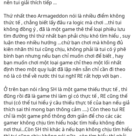
nên tui giải thích tiếp ...
Thứ nhất theo Armageddon nói là nhiều điểm không
thức tế , chẳng biết lấy đâu ra logic mà chơi ...thì tui
không đồng ý , đã là một game thê thể loại phiêu lưu
tìm đường thì thứ nhất bạn phải chịu khó tìm hiểu , suy
luận theo nhiều hướng ...chứ bạn chơi mà không đủ
kiên nhãn thì tui cũng chịu, không phải là tui có ý phê
bình bạn nhưng nếu bạn chỉ muốn chơi để biết , hay
bạn muốn chơi một loại game chỉ theo một lối nhất
định theo một quy luật đã lập nên sẵn chỉ cần đi theo
nó là có thể về nước thì tui nghĩ RE rất hợp với bạn .
Ở trên bạn nói rằng SH là một game thiếu thực tế , thì
đũng rồi đã là game thì làm gì có thực tế , RE cũng thế
thui (có thể tui hiểu ý câu thiếu thực tế của bạn nếu giả
thích sai thì mong bạn thông cảm ....) Còn theo tui RE
chỉ là một game phổ thông đơn giản để cho các các
gamer không chịu tìm hiểu hoặc tìm hiểu không đén
nơi thui...Còn SH thì khác à nếu bạn không chịu tìm hiểu