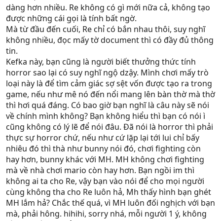
dàng hơn nhiều. Re không có gì mới nữa cả, không tạo
được những cái gọi là tính bất ngờ.
Mà từ đầu đến cuối, Re chỉ có bắn nhau thôi, suy nghĩ
không nhiều, đọc mấy tờ document thì có đầy đủ thông
tin.
Kefka này, bạn cũng là người biết thưởng thức tính
horror sao lại có suy nghĩ ngộ dzậy. Mình chơi mấy trò
loại này là để tìm cảm giác sợ sệt vốn được tạo ra trong
game, nếu như mê nó đến nổi mang lên bàn thờ mà thờ
thì hơi quá đáng. Có bao giờ bạn nghĩ là câu này sẽ nói
về chính mình không? Bạn không hiểu thì bạn có nói ì
cũng không có lý lẽ để nói đâu. Đã nói là horror thì phải
thực sự horror chứ, nếu như cứ lặp lại tới lui chỉ bấy
nhiêu đó thì thà như bunny nói đó, chơi fighting còn
hay hơn, bunny khác với MH. MH không chơi fighting
mà về nhà chơi mario còn hay hơn. Bạn ngồi im thì
không ai ta cho Re, vậy bạn vào nói để cho mọi người
cùng không tha cho Re luôn hả, Mh thấy hình bạn ghét
MH lắm hả? Chắc thế quá, vì MH luôn đối nghịch với bạn
mà, phải hông. hihihi, sorry nhá, mỗi người 1 ý, không