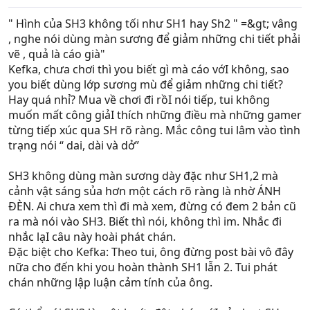
" Hình của SH3 không tối như SH1 hay Sh2 " =&gt; vâng
, nghe nói dùng màn sương để giảm những chi tiết phải
vẽ , quả là cáo già"
Kefka, chưa chơi thì you biết gì mà cáo vớI không, sao
you biết dùng lớp sương mù để giảm những chi tiết?
Hay quá nhỉ? Mua về chơi đi rồI nói tiếp, tui không
muốn mất công giảI thích những điều mà những gamer
từng tiếp xúc qua SH rõ ràng. Mắc công tui lâm vào tình
trạng nói “ dai, dài và dở”
SH3 không dùng màn sương dày đặc như SH1,2 mà
cảnh vật sáng sủa hơn một cách rõ ràng là nhờ ÁNH
ĐÈN. Ai chưa xem thì đi mà xem, đừng có đem 2 bản cũ
ra mà nói vào SH3. Biết thì nói, không thì im. Nhắc đi
nhắc lạI câu này hoài phát chán.
Đặc biệt cho Kefka: Theo tui, ông đừng post bài vô đây
nữa cho đến khi you hoàn thành SH1 lẫn 2. Tui phát
chán những lập luận cảm tính của ông.