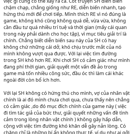
việc gì cũng có thể xảy ra cả. Cốt truyện SH diễn biến
chậm chạp, chẳng giống như RE, diễn biến nhanh, tạo
hứng thú mới để chơi tiếp. Mình thích RE vì nó đúng là
game, không khó cũng không quá dễ, vừa vừa, không
cần đầu tư quá nhiều trí tuệ và thời gian (mấy cái quan
trong này phải dành cho học tập), vì mục tiêu giải trí là
chính. Chẳng biết diễn biến sau này của SH có hay
không chứ những cái dở, khó chịu trước mắt của nó
mình không vượt qua được. Với lại việc tìm đường
trong SH khó hơn RE. Khi chơi SH có cảm giác như mình
đang phí thời gian, giải quyết một vấn đề ảo trong
game mà tốn nhiều công sức, đầu óc thì làm cái khác
ngoài đời còn bổ ích hơn.
Với lại SH không có hứng thú cho mình, vợ của nhân vật
chính là ai đó mình chưa chơi qua, chưa thấy nên chẳng
có cảm giác ,do đó mục đích chính của game này ( việc
đi tìm tác giả của bức thư, giải quyết những vấn đề tình
cảm trong lòng nhân vật chính ) không gây hấp dẫn,
cộng với việc tìm đường khó khăn dễ gây nản lòng. Có
chăng chỉ là những bí ẩn không thực tế, ví dụ như ai gởi