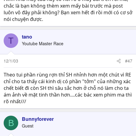
chắc là bạn không thèm xem mấy bài trước mà post
luôn vô đây phải không? Bạn xem hết đi rồi mới có cơ sở
nói chuyện được.
tano
T
Youtube Master Race
12/1/03
#47
Theo tui phần rùng rợn thỉ SH nhỉnh hơn một chút vì RE
chỉ cho ta thấy cái kinh dị có phần "tởm" của những xác
chết biết đi còn SH thì sâu sắc hơn ở chỗ nó làm cho ta
ám ảnh về mặt tinh thần hơn....các bác xem phim ma thì
rõ nhất///
Bunnyforever
B
Guest