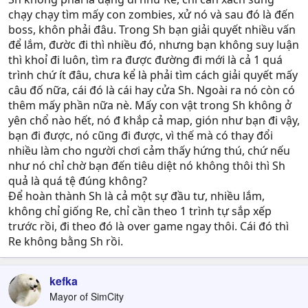
chạy chạy tìm mấy con zombies, xử nó và sau đó là đến
boss, khôn phải đâu. Trong Sh bạn giải quyết nhiều vấn
để lắm, đườc đi thì nhiều đó, nhưng bạn không suy luận
thì khoỉ đi luôn, tìm ra được đường đi mới là cả 1 quá
trình chứ ít đâu, chưa kể là phải tìm cách giải quyết mấy
câu đố nữa, cái đó là cái hay cửa Sh. Ngoài ra nó còn có
thêm mấy phần nữa nè. Mấy con vật trong Sh không ở
yên chổ nào hết, nó đ khắp cả map, gión như bạn đi vậy,
bạn đi được, nó cũng đi được, vì thế mà có thay đổi
nhiều làm cho người chơi cảm thấy hứng thú, chứ nếu
như nó chỉ chờ bạn đến tiêu diệt nó không thôi thì Sh
quả là quá tệ đúng không?
Để hoàn thành Sh là cả một sự đầu tư, nhiều lắm,
không chỉ giống Re, chỉ cần theo 1 trình tự sắp xếp
trước rồi, đi theo đó là over game ngay thôi. Cái đó thì
Re không bằng Sh rồi.
kefka
Mayor of SimCity