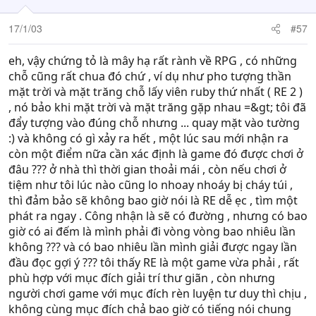
17/1/03
#57
eh, vậy chứng tỏ là mây hạ rất rành về RPG , có những
chỗ cũng rất chua đó chứ , ví dụ như pho tượng thần
mặt trời và mặt trăng chỗ lấy viên ruby thứ nhất ( RE 2 )
, nó bảo khi mặt trời và mặt trăng gặp nhau =&gt; tôi đã
đẩy tượng vào đúng chỗ nhưng ... quay mặt vào tường
:) và không có gì xảy ra hết , một lúc sau mới nhận ra
còn một điểm nữa cần xác định là game đó được chơi ở
đâu ??? ở nhà thì thời gian thoải mái , còn nếu chơi ở
tiệm như tôi lúc nào cũng lo nhoay nhoáy bị cháy túi ,
thì đảm bảo sẽ không bao giờ nói là RE dễ ẹc , tìm một
phát ra ngay . Công nhận là sẽ có đường , nhưng có bao
giờ có ai đếm là mình phải đi vòng vòng bao nhiêu lần
không ??? và có bao nhiêu lần mình giải được ngay lần
đầu đọc gợi ý ??? tôi thấy RE là một game vừa phải , rất
phù hợp với mục đích giải trí thư giãn , còn nhưng
người chơi game với mục đích rèn luyện tư duy thì chịu ,
không cùng mục đích chả bao giờ có tiếng nói chung