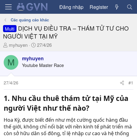
Đăng nhập
Register
Các quảng cáo khác
DỊCH VỤ ĐIỀU TRA – THÁM TỬ TƯ CHO
Multi
NGƯỜI VIỆT TẠI MỸ
T
N
myhuyen
27/4/26
h
g
r
à
myhuyen
M
e
y
Youtube Master Race
a
g
d
ử
27/4/26
#1
s
i
t
a
1. Nhu cầu thuê thám tử tại Mỹ của
r
người Việt như thế nào?
t
e
Hoa Kỳ, được biết đến như một cường quốc hàng đầu
r
thế giới, không chỉ nổi bật với nền kinh tế phát triển mà
còn sở hữu dân số đông, tỉ lệ nhập cư cao và hệ thống