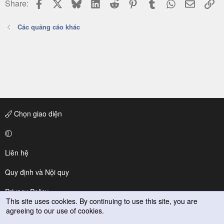
Facebook
X
Bluesky
LinkedIn
Reddit
Pinterest
Tumblr
WhatsApp
Email
Li
Share:
Các quảng cáo khác
Chọn giao diện
Liên hệ
Quy định và Nội quy
Privacy Policy
This site uses cookies. By continuing to use this site, you are
agreeing to our use of cookies.
Trợ giúp