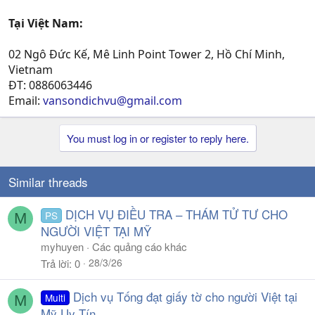
Tại Việt Nam:
02 Ngô Đức Kế, Mê Linh Point Tower 2, Hồ Chí Minh,
Vietnam
ĐT: 0886063446
Email:
vansondichvu@gmail.com
You must log in or register to reply here.
Similar threads
DỊCH VỤ ĐIỀU TRA – THÁM TỬ TƯ CHO
PS
M
NGƯỜI VIỆT TẠI MỸ
myhuyen
Các quảng cáo khác
28/3/26
Trả lời
0
Dịch vụ Tống đạt giấy tờ cho người Việt tại
Multi
M
Mỹ Uy Tín