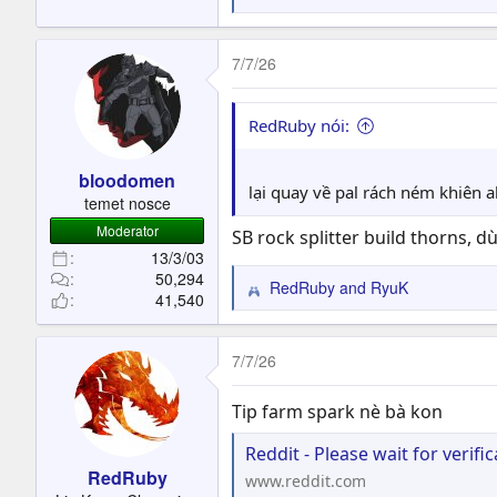
e
a
c
7/7/26
t
i
o
RedRuby nói:
n
s
bloodomen
:
lại quay về pal rách ném khiên 
temet nosce
Moderator
SB rock splitter build thorns, 
13/3/03
50,294
RedRuby
and
RyuK
R
41,540
e
a
c
7/7/26
t
i
Tip farm spark nè bà kon
o
n
Reddit - Please wait for verifi
s
RedRuby
www.reddit.com
: