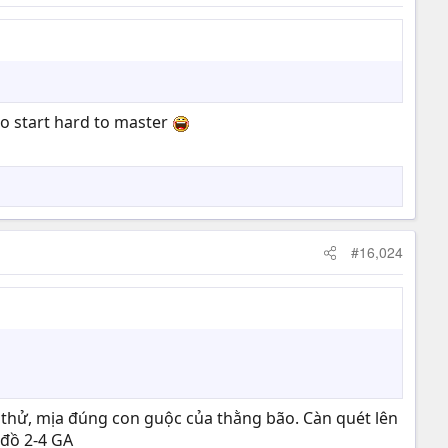
o start hard to master
#16,024
úa thử, mịa đúng con guộc của thằng bão. Càn quét lên
 đồ 2-4 GA