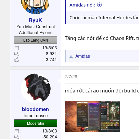
Amidas nói:
Chơi cái màn Infernal Hordes l
RyuK
You Must Construct
Additional Pylons
Tăng các nốt để có Chaos Rift, 
Lão Làng GVN
19/5/06
8,931
Amidas
R
3,741
e
a
c
7/7/26
t
i
móa rớt cái áo muốn đổi build 
o
n
s
bloodomen
:
temet nosce
Moderator
13/3/03
50,294