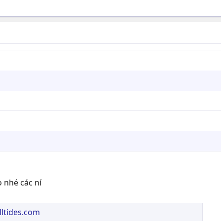
 nhé các ní
lltides.com