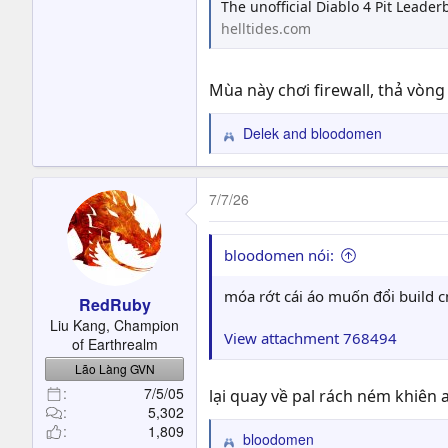
The unofficial Diablo 4 Pit Lead
helltides.com
Mùa này chơi firewall, thả vòn
Delek
and
bloodomen
R
e
a
c
7/7/26
t
i
o
bloodomen nói:
n
s
móa rớt cái áo muốn đổi build c
RedRuby
:
Liu Kang, Champion
View attachment 768494
of Earthrealm
Lão Làng GVN
7/5/05
lại quay về pal rách ném khiên 
5,302
1,809
bloodomen
R