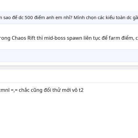
àm sao để dc 500 điểm anh em nhỉ? Mình chọn các kiểu toàn dc g
trong Chaos Rift thì mid-boss spawn liên tục để farm điểm, 
cmnl =,= chắc cũng đổi thử mới vô t2