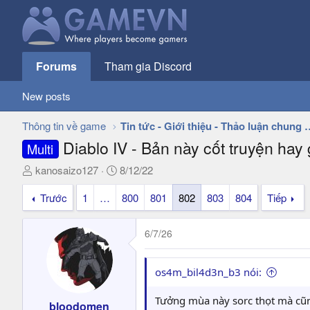
Forums
Tham gia Discord
New posts
Thông tin về game
Tin tức - Giới thiệu - 
Diablo IV - Bản này cốt truyện hay
Multi
T
N
kanosaizo127
8/12/22
h
g
Trước
1
…
800
801
802
803
804
Tiếp
r
à
e
y
a
g
6/7/26
d
ử
s
i
t
os4m_bil4d3n_b3 nói:
a
r
Tưởng mùa này sorc thọt mà cũn
bloodomen