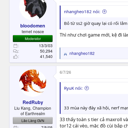
t
i
o
nhangheo182 nói:
n
s
Bỏ từ ss2 giờ quay lại có rối lắ
bloodomen
:
temet nosce
Thì như chơi game mới, kệ đi l
Moderator
13/3/03
50,294
nhangheo182
R
41,540
e
a
c
6/7/26
t
i
o
RyuK nói:
n
s
RedRuby
:
33 mùa này đáy xã hội, nerf mạnh
Liu Kang, Champion
of Earthrealm
33 thấy toàn s tier cả maxroll 
Lão Làng GVN
tor12 cái vèo, mặc đồ cùi bắp c
7/5/05