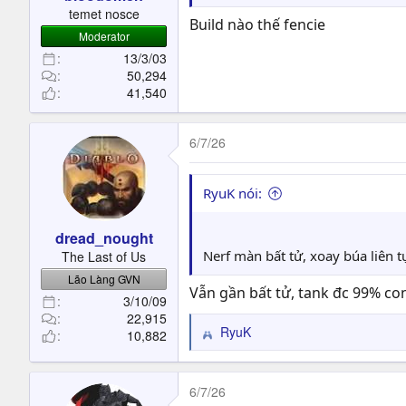
t
temet nosce
Build nào thế fencie
e
Moderator
r
13/3/03
50,294
41,540
6/7/26
RyuK nói:
dread_nought
Nerf màn bất tử, xoay búa liên t
The Last of Us
Lão Làng GVN
Vẫn gần bất tử, tank đc 99% con
3/10/09
22,915
RyuK
10,882
R
e
a
c
6/7/26