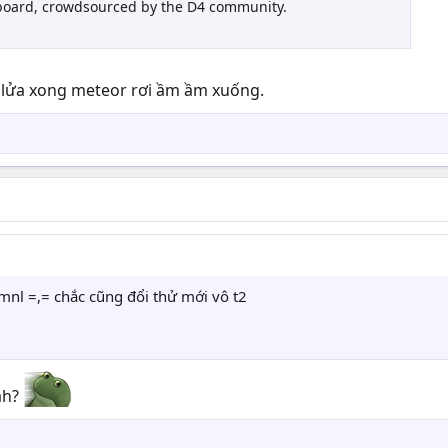
erboard, crowdsourced by the D4 community.
g lửa xong meteor rơi ầm ầm xuống.
mnl =,= chắc cũng đổi thử mới vô t2
ah?