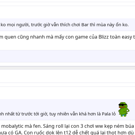
m ko mọi người, trước giờ vẫn thích chơi Bar thì mùa này ổn ko.
àm quen cũng nhanh mà mấy con game của Blizz toàn easy t
 nhất từ trước tới giờ, tuy nhiên vẫn khá hơn là Pala lỏ
và mobalytic mà fen. Sáng roll lại con 3 chơi ww kẹp ném b
hưa có GA. Con ruốc dok lên t12 dễ chết quá lại thọt hơn dù