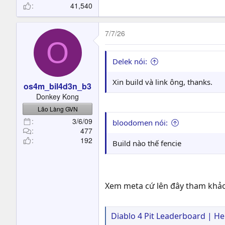
41,540
7/7/26
O
Delek nói:
Xin build và link ông, thanks.
os4m_bil4d3n_b3
Donkey Kong
Lão Làng GVN
3/6/09
bloodomen nói:
477
192
Build nào thế fencie
Xem meta cứ lên đây tham khảo
Diablo 4 Pit Leaderboard | He