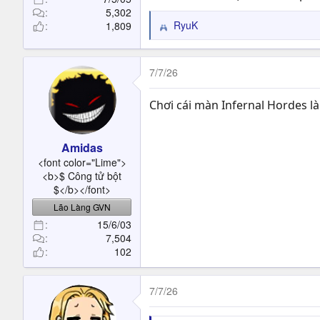
5,302
RyuK
1,809
R
e
a
c
7/7/26
t
i
Chơi cái màn Infernal Hordes l
o
n
s
Amidas
:
<font color="Lime">
<b>$ Công tử bột
$</b></font>
Lão Làng GVN
15/6/03
7,504
102
7/7/26