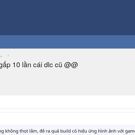
Thảo luận chung về game
 gấp 10 lần cái dlc cũ @@
g không thọt lắm, đẻ ra quả build có hiệu ứng hình ảnh với ga