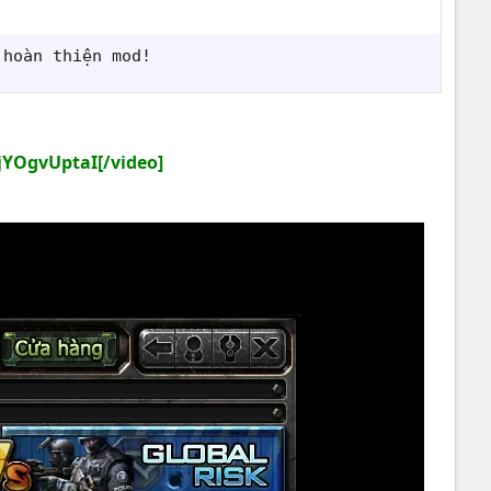
 hoàn thiện mod!
YOgvUptaI[/video]​