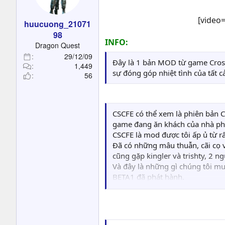
t
e
[video
huucuong_21071
r
98
INFO:
Dragon Quest
29/12/09
Đây là 1 bản MOD từ game Crossf
1,449
sự đóng góp nhiệt tình của tất
56
CSCFE có thể xem là phiên bản C
game đang ăn khách của nhà ph
CSCFE là mod được tôi ấp ủ từ 
Đã có những mâu thuẫn, cãi cọ v
cũng gặp kingler và trishty, 2 n
Và đây là những gì chúng tôi 
BETA1 đã phát hành.
Nhằm dịp mừng lễ 20-10 và 31-1