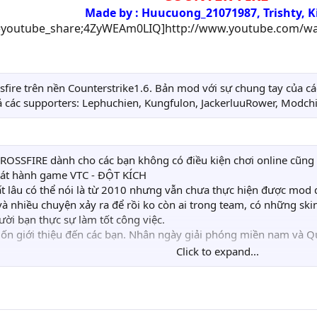
Made by : Huucuong_21071987, Trishty, Ki
=youtube_share;4ZyWEAm0LIQ]http://www.youtube.com/wa
ire trên nền Counterstrike1.6. Bản mod với sự chung tay của cá
 cả các supporters: Lephuchien, Kungfulon, JackerluuRower, Mod
ROSSFIRE dành cho các bạn không có điều kiện chơi online cũng 
át hành game VTC - ĐỘT KÍCH
rất lâu có thể nói là từ 2010 nhưng vẫn chưa thực hiện được mo
à nhiều chuyện xảy ra để rồi ko còn ai trong team, có những skin
gười bạn thực sự làm tốt công việc.
muốn giới thiệu đến các bạn. Nhân ngày giải phóng miền nam v
Click to expand...
0, sau 5 tháng kể từ khi beta1 phát hành thì cuối cùng COUNTER