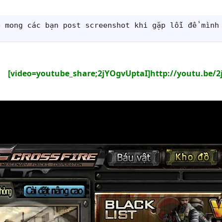
e mong các bạn post screenshot khi gặp lỗi để mình
[video=youtube_share;2jYOgvUptaI]http://youtu.be/2j