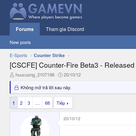
Forums
Tham gia Discord
New posts
E-Sports
Counter Strike
[CSCFE] Counter-Fire Beta3 - Released
T
N
huucuong_2107198
20/10/12
h
g
r
à
Không mở trả lời sau này.
e
y
a
g
1
2
3
…
68
Tiếp
d
ử
s
i
20/10/12
t
a
r