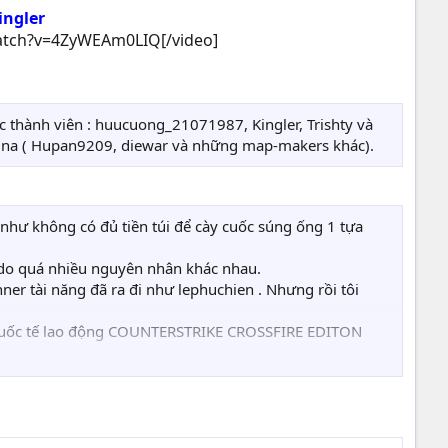
ngler​
tch?v=4ZyWEAm0LIQ[/video]​
c thành viên : huucuong_21071987, Kingler, Trishty và
china ( Hupan9209, diewar và những map-makers khác).
như không có đủ tiền túi để cày cuốc súng ống 1 tựa
d do quá nhiều nguyên nhân khác nhau.
ner tài năng đã ra đi như lephuchien . Nhưng rồi tôi
à Quốc tế lao động COUNTERSTRIKE CROSSFIRE EDITON
-FIRE BETA3 đã ra lò