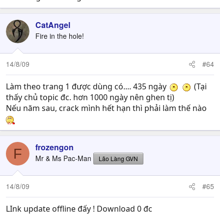
CatAngel
Fire in the hole!
14/8/09
#64
Làm theo trang 1 được dùng có.... 435 ngày
(Tại
thấy chủ topic đc. hơn 1000 ngày nên ghen tị)
Nếu năm sau, crack mình hết hạn thì phải làm thế nào
frozengon
F
Mr & Ms Pac-Man
Lão Làng GVN
14/8/09
#65
LInk update offline đấy ! Download 0 đc