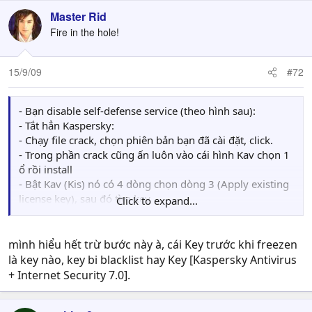
Antivirus + Internet Security 7.0]. Đó chính là key mình
Master Rid
cần tìm
Fire in the hole!
- Đã hoàn thành key
- Đừng nghỉ vội còn bước nữa hãy tắt Kav (Kis)
- Vào cái crack chọn Freeze <phiên bản cần crack>
15/9/09
#72
- Đã freeze xong
- Bây giờ vào Kav (Kis) nó lại đòi nhập key. Hãy tìm key
mà trước khi freeze bạn dùng
- Bạn disable self-defense service (theo hình sau):
- Rồi bạn làm ngược lại bước 1, 2: bật Kaspersky lên,
- Tắt hẳn Kaspersky:
enable lại Self-Defense
- Chạy file crack, chọn phiên bản bạn đã cài đặt, click.
- Trong phần crack cũng ấn luôn vào cái hình Kav chọn 1
ổ rồi install
- Bật Kav (Kis) nó có 4 dòng chọn dòng 3 (Apply existing
license key), sau đó tìm key
Click to expand...
- Bạn còn nhớ lúc mình install trong cái crack chứ tìm vào
ổ đó sẽ thấy 1 foder lạ xuất hiện tên Key [Kaspersky
Antivirus + Internet Security 7.0]. Đó chính là key mình
mình hiểu hết trừ bước này à, cái Key trước khi freezen
cần tìm
là key nào, key bi blacklist hay Key [Kaspersky Antivirus
- Đã hoàn thành key
+ Internet Security 7.0].
- Đừng nghỉ vội còn bước nữa hãy tắt Kav (Kis)
- Vào cái crack chọn Freeze <phiên bản cần crack>