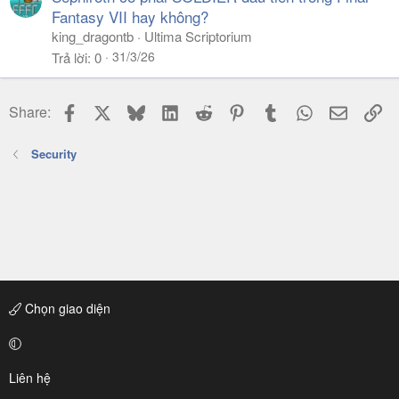
Fantasy VII hay không?
king_dragontb
Ultima Scriptorium
31/3/26
Trả lời
0
Facebook
X
Bluesky
LinkedIn
Reddit
Pinterest
Tumblr
WhatsApp
Email
Li
Share:
Security
Chọn giao diện
Liên hệ