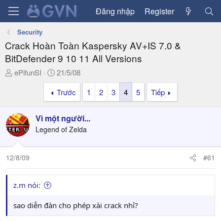
Đăng nhập
Register
Security
Crack Hoàn Toàn Kaspersky AV+IS 7.0 &
BitDefender 9 10 11 All Versions
T
N
ePifunSI
21/5/08
h
g
Trước
1
2
3
4
5
Tiếp
r
à
e
y
a
g
Vì một người...
d
ử
Legend of Zelda
s
i
t
a
12/8/09
#61
r
t
z.m nói:
e
r
sao diễn đàn cho phép xài crack nhỉ?