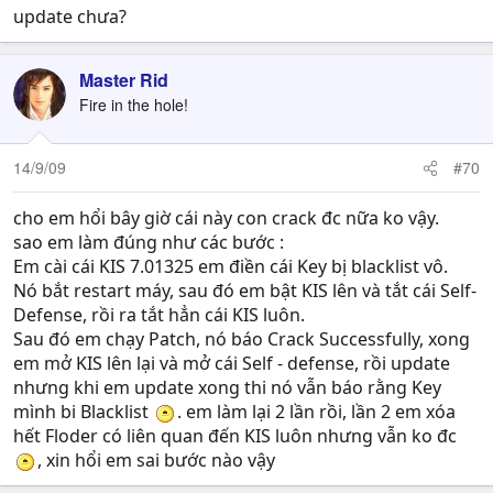
update chưa?
Master Rid
Fire in the hole!
14/9/09
#70
cho em hổi bây giờ cái này con crack đc nữa ko vậy.
sao em làm đúng như các bước :
Em cài cái KIS 7.01325 em điền cái Key bị blacklist vô.
Nó bắt restart máy, sau đó em bật KIS lên và tắt cái Self-
Defense, rồi ra tắt hẳn cái KIS luôn.
Sau đó em chạy Patch, nó báo Crack Successfully, xong
em mở KIS lên lại và mở cái Self - defense, rồi update
nhưng khi em update xong thi nó vẫn báo rằng Key
mình bi Blacklist
. em làm lại 2 lần rồi, lần 2 em xóa
hết Floder có liên quan đến KIS luôn nhưng vẫn ko đc
, xin hổi em sai bước nào vậy