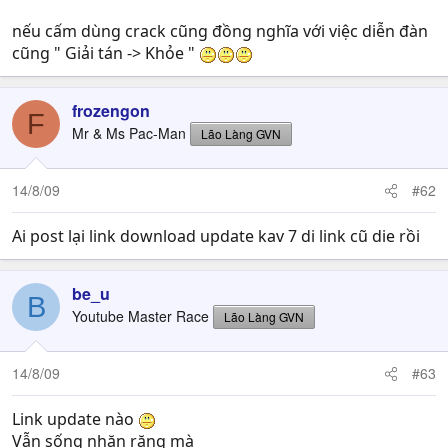
nếu cấm dùng crack cũng đồng nghĩa với việc diễn đàn
cũng " Giải tán -> Khỏe "
frozengon
F
Mr & Ms Pac-Man
Lão Làng GVN
14/8/09
#62
Ai post lại link download update kav 7 di link cũ die rồi
be_u
B
Youtube Master Race
Lão Làng GVN
14/8/09
#63
Link update nào
Vẫn sống nhăn răng mà