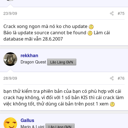
23/9/09
#75
Crack xong ngon mà nó ko cho update
Báo là update source cannot be found
Làm cái
database mãi vẫn 28.6.2007
rekkhan
Dragon Quest
Lão Làng GVN
28/9/09
#76
bạn thử kiểm tra phiên bản của bạn có phù hợp với cái
crack hay không, vì đối với 1 số bản KIS thì cái crack làm
việc không tốt, thử dùng cái bản trên post 1 xem
Gallus
Mario & Luigi
Lão Làng GVN