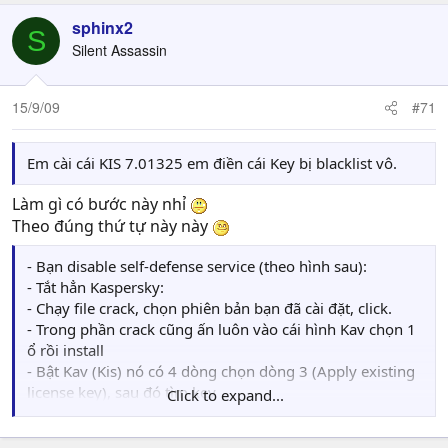
sphinx2
S
Silent Assassin
15/9/09
#71
Em cài cái KIS 7.01325 em điền cái Key bị blacklist vô.
Làm gì có bước này nhỉ
Theo đúng thứ tự này này
- Bạn disable self-defense service (theo hình sau):
- Tắt hẳn Kaspersky:
- Chạy file crack, chọn phiên bản bạn đã cài đặt, click.
- Trong phần crack cũng ấn luôn vào cái hình Kav chọn 1
ổ rồi install
- Bật Kav (Kis) nó có 4 dòng chọn dòng 3 (Apply existing
license key), sau đó tìm key
Click to expand...
- Bạn còn nhớ lúc mình install trong cái crack chứ tìm vào
ổ đó sẽ thấy 1 foder lạ xuất hiện tên Key [Kaspersky