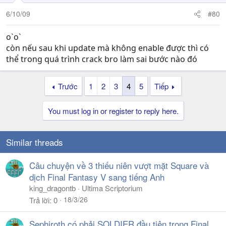
6/10/09
#80
o`o`
còn nếu sau khi update mà không enable được thì có
thể trong quá trình crack bro làm sai bước nào đó
Trước
1
2
3
4
5
Tiếp
You must log in or register to reply here.
Similar threads
Câu chuyện về 3 thiếu niên vượt mặt Square và
dịch Final Fantasy V sang tiếng Anh
king_dragontb
Ultima Scriptorium
18/3/26
Trả lời
0
Sephiroth có phải SOLDIER đầu tiên trong Final