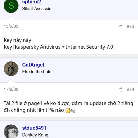
sphinx2
- Đã freeze xong
S
-
Bây giờ vào Kav (Kis) nó lại đòi nhập key. Hãy tìm
Silent Assassin
key mà trước khi freeze bạn dùng
- Rồi bạn làm ngược lại bước 1, 2: bật Kaspersky lên,
15/9/09
#73
enable lại Self-Defense
Key này này
Key [Kaspersky Antivirus + Internet Security 7.0]
CatAngel
Fire in the hole!
17/9/09
#74
Tải 2 file ở page1 về ko được, đâm ra update chờ 2 tiếng
đh chẳng nhít lên tí % nào
stduc5491
Donkey Kong