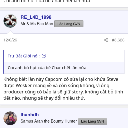
Coi anh bồ hụt của bé Char chết lần nữa
RE_L4D_1998
Mr & Ms Pac-Man
Lão Làng GVN
12/6/26
#8,626
Trư Bát Giới nói:
Coi anh bồ hụt của bé Char chết lần nữa
Không biết lần này Capcom có sửa lại cho khứa Steve
được Wesker mang về và còn sống không, vì ông
producer cũng có bảo là sẽ giữ story, không cắt bỏ tình
tiết nào, nhưng sẽ thay đổi nhiều thứ.
thanhdh
Samus Aran the Bounty Hunter
Lão Làng GVN