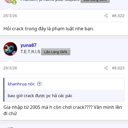
25/3/26
#8,622
Hỏi crack trong đây là phạm luật nhe bạn.
yuna87
T.E.T.Я.I.S
Lão Làng GVN
29/3/26
#8,623
khanhrua nói:
bao giờ crack được pc hả các pác
Gia nhập từ 2005 mà h còn chơi crack???? Văn minh lên
đi chứ