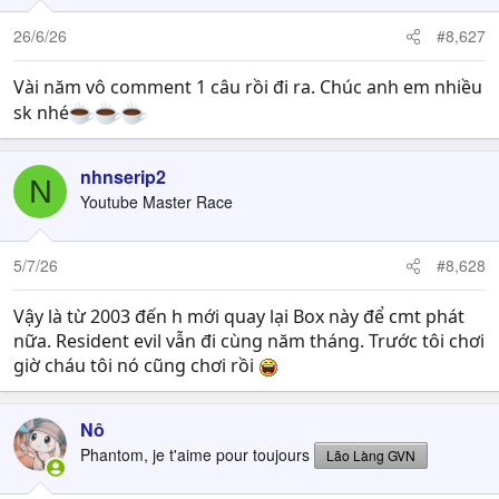
26/6/26
#8,627
Vài năm vô comment 1 câu rồi đi ra. Chúc anh em nhiều
sk nhé
nhnserip2
N
Youtube Master Race
5/7/26
#8,628
Vậy là từ 2003 đến h mới quay lại Box này để cmt phát
nữa. Resident evil vẫn đi cùng năm tháng. Trước tôi chơi
giờ cháu tôi nó cũng chơi rồi
Nô
Phantom, je t'aime pour toujours
Lão Làng GVN