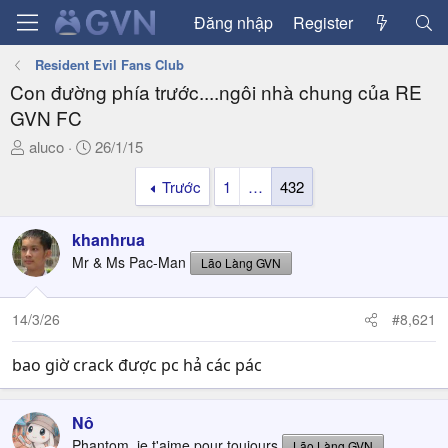
Đăng nhập
Register
Resident Evil Fans Club
Con đường phía trước....ngôi nhà chung của RE
GVN FC
T
N
aluco
26/1/15
h
g
Trước
1
…
432
r
à
e
y
a
g
khanhrua
d
ử
Mr & Ms Pac-Man
Lão Làng GVN
s
i
t
a
14/3/26
#8,621
r
t
bao giờ crack được pc hả các pác
e
r
Nô
Phantom, je t'aime pour toujours
Lão Làng GVN