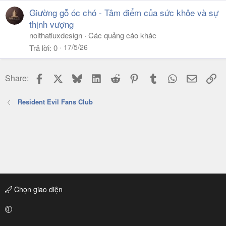
Giường gỗ óc chó - Tâm điểm của sức khỏe và sự
thịnh vượng
noithatluxdesign
Các quảng cáo khác
17/5/26
Trả lời
0
Facebook
X
Bluesky
LinkedIn
Reddit
Pinterest
Tumblr
WhatsApp
Email
Li
Share:
Resident Evil Fans Club
Chọn giao diện