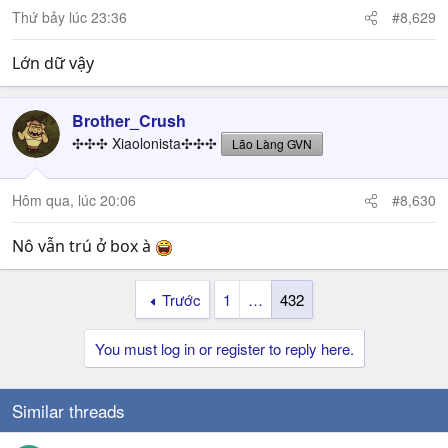
Thứ bảy lúc 23:36
#8,629
Lớn dữ vậy
Brother_Crush
✣✣✣ Xiaolonista✣✣✣
Lão Làng GVN
Hôm qua, lúc 20:06
#8,630
Nô vẫn trú ở box à
Trước
1
…
432
You must log in or register to reply here.
Similar threads