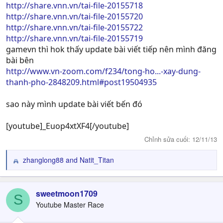
http://share.vnn.vn/tai-file-20155718
http://share.vnn.vn/tai-file-20155720
http://share.vnn.vn/tai-file-20155722
http://share.vnn.vn/tai-file-20155719
gamevn thì hok thấy update bài viết tiếp nên mình đăng
bài bên
http://www.vn-zoom.com/f234/tong-ho...-xay-dung-
thanh-pho-2848209.html#post19504935
sao này mình update bài viết bến đó
[youtube]_Euop4xtXF4[/youtube]
Chỉnh sửa cuối:
12/11/13
zhanglong88
and
Natit_Titan
R
e
a
c
sweetmoon1709
S
t
Youtube Master Race
i
o