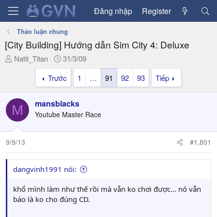
Đăng nhập
Register
Thảo luận chung
[City Building] Hướng dẫn Sim City 4: Deluxe
T
N
Natit_Titan
31/3/09
h
g
Trước
1
…
91
92
93
Tiếp
r
à
e
y
a
g
mansblacks
M
d
ử
Youtube Master Race
s
i
t
a
9/9/13
#1,801
r
t
dangvinh1991 nói:
e
r
khổ mình làm như thế rồi mà vẫn ko chơi được... nó vẫn
báo là ko cho đúng CD.