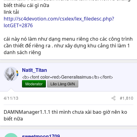
biết thiếu cái gì nữa
link tải
http://sc4devotion.com/csxlex/lex_filedesc.php?
lotGET=2876
cái này nó làm như dạng menu riêng cho các công trình
cần thiết để riêng ra . như xây dựng khu cảng thì làm 1
danh sách riêng
Natit_Titan
<b><font color=red>Generalissimus</b></font>
Moderator
Lão Làng GVN
4/11/13
#1,810
DAMNManager1.1.1 thì mình chưa xài bao giờ nên ko
biết nữa
sweetmoon1709