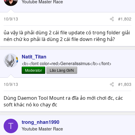
Youtube Master Race
10/9/13
#1,802
ủa vậy là phải dùng 2 cái file update có trong folder giải
nén chứ ko phải là dùng 2 cái file down riêng hả?
Natit_Titan
<b><font color=red>Generalissimus</b></font>
Moderator
Lão Làng GVN
10/9/13
#1,803
Dùng Daemon Tool Mount ra đĩa ảo mới chơi đc, các
soft khác nó ko chạy đc
trong_nhan1990
T
Youtube Master Race