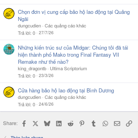
Chọn đơn vị cung cấp bảo hộ lao động tại Quảng
Ngãi
dungcudien
Các quảng cáo khác
27/7/26
Trả lời
0
Những kiến trúc sư của Midgar: Chúng tôi đã tái
hiện thành phố Mako trong Final Fantasy VII
Remake như thế nào?
king_dragontb
Ultima Scriptorium
23/3/26
Trả lời
0
Cửa hàng bảo hộ lao động tại Bình Dương
dungcudien
Các quảng cáo khác
24/6/26
Trả lời
0
Facebook
X
Bluesky
LinkedIn
Reddit
Pinterest
Tumblr
WhatsApp
Email
Li
Share:
Thảo luận chung