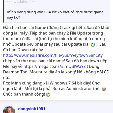
- - - Updated - - -
mình đang dùng win7 64 bit ko biết có chơi được game
này ko?
Đầu tiên bạn cài Game (đừng Crack gì hết!). Sau đó khởi
động lại máy! Tiếp theo bạn chạy 2 File Update trong
thư mục có đĩa cài (thứ tự thì mình không nhớ nhưng
nhớ Update 640 phải chạy sau cái Update kia!
)! Sau
đó bạn Down cái này
http://www.mediafire.com/file/yuufweyf5wf/SimCity
chép vào thư mục bạn cài game! Sau đó bạn down tiếp
File này về
https://mega.co.nz/#!mQBlWaYZ
! Dùng
Daemon Tool Mount ra đĩa ảo là xong! Nó không đòi CD
nữa!
P/s: Mình cũng đang xài Windows 7 64 bit đây! Chơi
ngon lành! Mỗi tội là phải Run as Adminstrator thôi
Chúc bạn thành công!
dangvinh1991