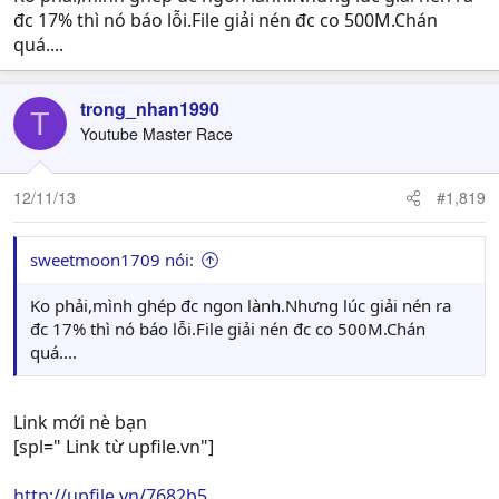
đc 17% thì nó báo lỗi.File giải nén đc co 500M.Chán
quá....
trong_nhan1990
T
Youtube Master Race
12/11/13
#1,819
sweetmoon1709 nói:
Ko phải,mình ghép đc ngon lành.Nhưng lúc giải nén ra
đc 17% thì nó báo lỗi.File giải nén đc co 500M.Chán
quá....
Link mới nè bạn
[spl=" Link từ upfile.vn"]
http://upfile.vn/7682b5