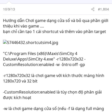
10/9/13
#1,804
Hướng dẫn Chơi game dạng cửa sổ và bỏ qua phần giới
thiệu khi vào game ....
bạn chỉ cần tạo 1 cái shortcut và thêm vào phần target
"C:\Program Files (x86)\Maxis\SimCity 4
Deluxe\Apps\SimCity 4.exe" -r1280x720x32 -
CustomResolution:enabled -w -Intro:off -gp
-r1280x720x32 là chơi game với kích thước màng hình
1280x720 và 32 bít
-CustomResolution:enabled là tùy chọn độ phân giải
được kích hoạt
-w là chơi game dạng cửa sổ (nếu -f là dạng full màng