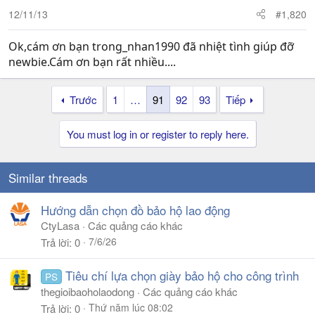
n
12/11/13
#1,820
s
:
Ok,cám ơn bạn trong_nhan1990 đã nhiệt tình giúp đỡ
newbie.Cám ơn bạn rất nhiều....
Trước
1
…
91
92
93
Tiếp
You must log in or register to reply here.
Similar threads
Hướng dẫn chọn đồ bảo hộ lao động
CtyLasa
Các quảng cáo khác
7/6/26
Trả lời
0
Tiêu chí lựa chọn giày bảo hộ cho công trình
PS
thegioibaoholaodong
Các quảng cáo khác
Thứ năm lúc 08:02
Trả lời
0