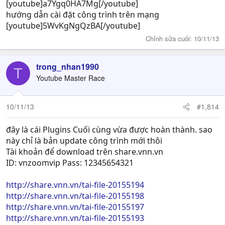
[youtube]a7Ygq0HA7Mg[/youtube]
hướng dẫn cài đặt công trình trên mạng
[youtube]5WvKgNgQzBA[/youtube]
Chỉnh sửa cuối:
10/11/13
trong_nhan1990
T
Youtube Master Race
10/11/13
#1,814
đây là cái Plugins Cuối cùng vừa được hoàn thành. sao
này chỉ là bản update công trình mới thôi
Tài khoản để download trên share.vnn.vn
ID: vnzoomvip Pass: 12345654321
http://share.vnn.vn/tai-file-20155194
http://share.vnn.vn/tai-file-20155198
http://share.vnn.vn/tai-file-20155197
http://share.vnn.vn/tai-file-20155193