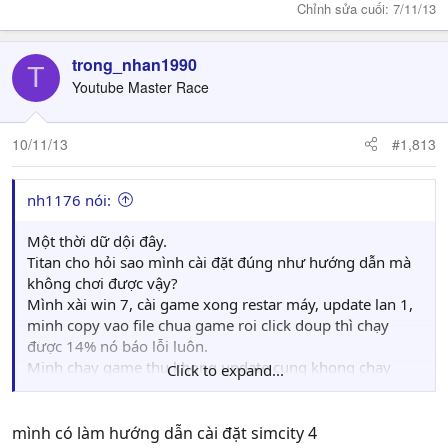
Chỉnh sửa cuối:
7/11/13
trong_nhan1990
T
Youtube Master Race
10/11/13
#1,813
nh1176 nói:
Một thời dữ dội đây.
Titan cho hỏi sao mình cài đặt đúng như hướng dẫn mà
không chơi được vậy?
Mình xài win 7, cài game xong restar máy, update lan 1,
minh copy vao file chua game roi click doup thì chạy
được 14% nó báo lỗi luôn.
Minh chay game thu khong update cung khong chay
Click to expand...
duoc, ban chi minh voi, muon choi lai qua ma khong
duoc, minh xai Lap HP pro book 4420s core i 3
mình có làm hướng dẫn cài đặt simcity 4