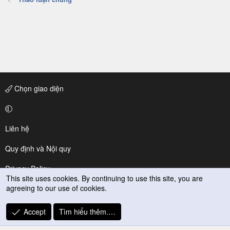
Chọn giao diện
Liên hệ
Quy định và Nội quy
Privacy Policy
This site uses cookies. By continuing to use this site, you are
agreeing to our use of cookies.
Trợ giúp
R
Accept
Tìm hiểu thêm.…
S