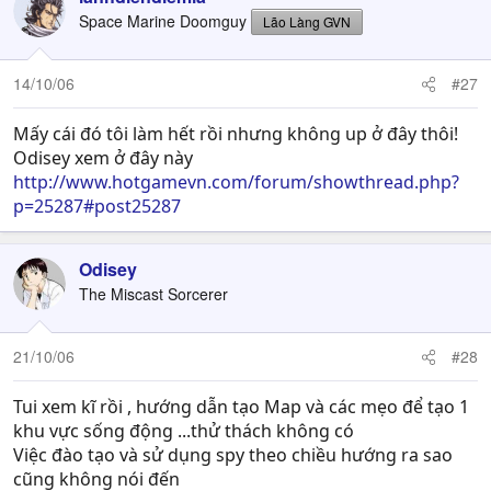
Space Marine Doomguy
Lão Làng GVN
14/10/06
#27
Mấy cái đó tôi làm hết rồi nhưng không up ở đây thôi!
Odisey xem ở đây này
http://www.hotgamevn.com/forum/showthread.php?
p=25287#post25287
Odisey
The Miscast Sorcerer
21/10/06
#28
Tui xem kĩ rồi , hướng dẫn tạo Map và các mẹo để tạo 1
khu vực sống động ...thử thách không có
Việc đào tạo và sử dụng spy theo chiều hướng ra sao
cũng không nói đến