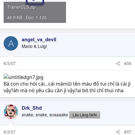
TrainerCLS.zip
49.9 KB · Đọc: 1,126
angel_vs_devil
A
Mario & Luigi
6/3/07
#36
Bà con cho hòi cái...cái màmũi tên màu đỏ tui chỉ là cái jì
vậy?àh mà nó yêu cầu cần jì vậy?ai bít thì chỉ thui nha
Drk_Shd
snake, snake, snaaaake
Lão Làng GVN
6/3/07
#37