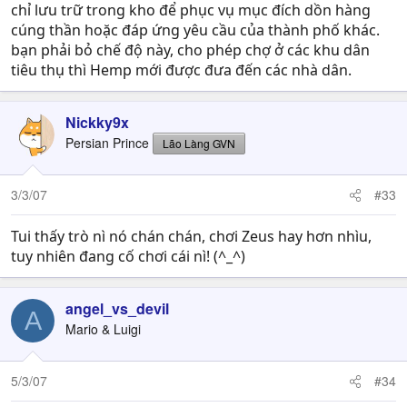
tôi cái..tôi đang cần gấp......Cám ơn trước nha..
chỉ lưu trữ trong kho để phục vụ mục đích dồn hàng
cúng thần hoặc đáp ứng yêu cầu của thành phố khác.
bạn phải bỏ chế độ này, cho phép chợ ở các khu dân
tiêu thụ thì Hemp mới được đưa đến các nhà dân.
Nickky9x
Persian Prince
Lão Làng GVN
3/3/07
#33
Tui thấy trò nì nó chán chán, chơi Zeus hay hơn nhìu,
tuy nhiên đang cố chơi cái nì! (^_^)
angel_vs_devil
A
Mario & Luigi
5/3/07
#34