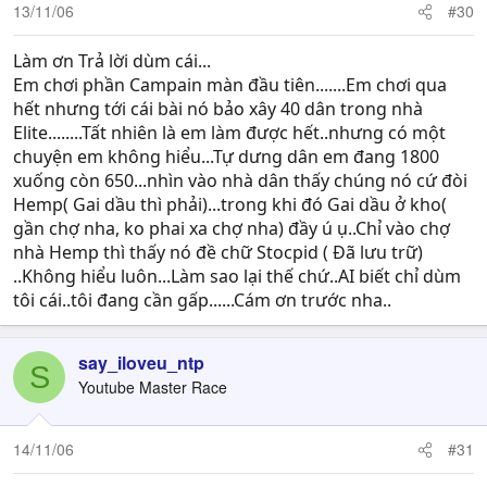
13/11/06
#30
Làm ơn Trả lời dùm cái...
Em chơi phần Campain màn đầu tiên.......Em chơi qua
hết nhưng tới cái bài nó bảo xây 40 dân trong nhà
Elite........Tất nhiên là em làm được hết..nhưng có một
chuyện em không hiểu...Tự dưng dân em đang 1800
xuống còn 650...nhìn vào nhà dân thấy chúng nó cứ đòi
Hemp( Gai dầu thì phải)...trong khi đó Gai dầu ở kho(
gần chợ nha, ko phai xa chợ nha) đầy ú ụ..Chỉ vào chợ
nhà Hemp thì thấy nó đề chữ Stocpid ( Đã lưu trữ)
..Không hiểu luôn...Làm sao lại thế chứ..AI biết chỉ dùm
tôi cái..tôi đang cần gấp......Cám ơn trước nha..
say_iloveu_ntp
S
Youtube Master Race
14/11/06
#31