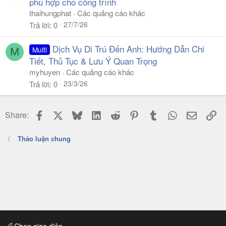
phù hợp cho công trình
thaihungphat
Các quảng cáo khác
27/7/26
Trả lời
0
Dịch Vụ Di Trú Đến Anh: Hướng Dẫn Chi
Multi
M
Tiết, Thủ Tục & Lưu Ý Quan Trọng
myhuyen
Các quảng cáo khác
23/3/26
Trả lời
0
Facebook
X
Bluesky
LinkedIn
Reddit
Pinterest
Tumblr
WhatsApp
Email
Li
Share:
Thảo luận chung