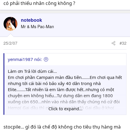
có phải thiếu nhân công không ?
notebook
Mr & Ms Pac-Man
25/2/07
#32
yenmai1987 nói:
Làm ơn Trả lời dùm cái...
Em chơi phần Campain màn đầu tiên.......Em chơi qua hết
nhưng tới cái bài nó bảo xây 40 dân trong nhà
Elite........Tất nhiên là em làm được hết..nhưng có một
chuyện em không hiểu...Tự dưng dân em đang 1800
xuống còn 650...nhìn vào nhà dân thấy chúng nó cứ đòi
Hemp( Gai dầu thì phải)...trong khi đó Gai dầu ở kho(
Click to expand...
gần chợ nha, ko phai xa chợ nha) đầy ú ụ..Chỉ vào chợ
nhà Hemp thì thấy nó đề chữ Stocpid ( Đã lưu trữ)
..Không hiểu luôn...Làm sao lại thế chứ..AI biết chỉ dùm
stocpile... gì đó là chế độ không cho tiêu thụ hàng mà