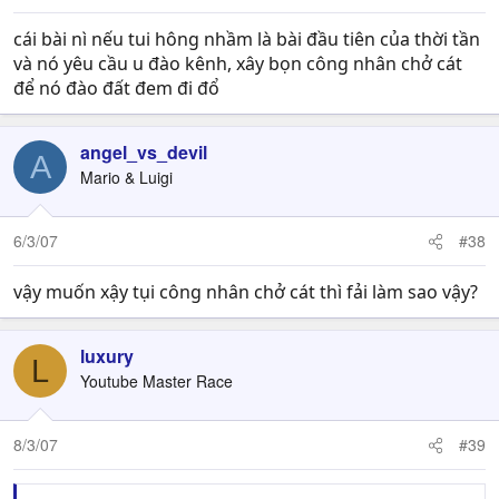
cái bài nì nếu tui hông nhầm là bài đầu tiên của thời tần
và nó yêu cầu u đào kênh, xây bọn công nhân chở cát
để nó đào đất đem đi đổ
angel_vs_devil
A
Mario & Luigi
6/3/07
#38
vậy muốn xậy tụi công nhân chở cát thì fải làm sao vậy?
luxury
L
Youtube Master Race
8/3/07
#39