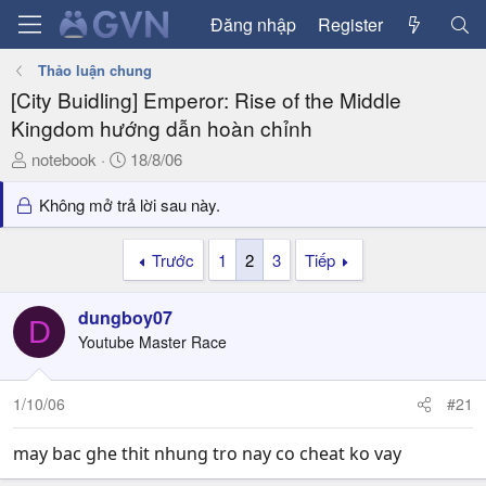
Đăng nhập
Register
Thảo luận chung
[City Buidling] Emperor: Rise of the Middle
Kingdom hướng dẫn hoàn chỉnh
T
N
notebook
18/8/06
h
g
r
à
Không mở trả lời sau này.
e
y
a
g
Trước
1
2
3
Tiếp
d
ử
s
i
dungboy07
t
D
a
Youtube Master Race
r
t
1/10/06
#21
e
r
may bac ghe thit nhung tro nay co cheat ko vay