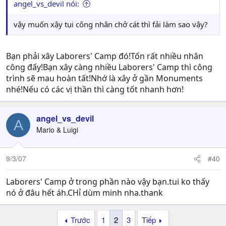
angel_vs_devil nói:
vậy muốn xậy tụi công nhân chở cát thì fải làm sao vậy?
Bạn phải xây Laborers' Camp đó!Tốn rất nhiều nhân
công đấy!Bạn xây càng nhiều Laborers' Camp thì công
trình sẽ mau hoàn tất!Nhớ là xây ở gần Monuments
nhé!Nếu có các vị thần thì càng tốt nhanh hơn!
angel_vs_devil
A
Mario & Luigi
9/3/07
#40
Laborers' Camp ở trong phần nào vậy bạn.tui ko thấy
nó ở đâu hết áh.CHỉ dùm minh nha.thank
Trước
1
2
3
Tiếp