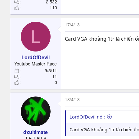
2,532
110
17/4/13
L
Card VGA khoảng 1tr là chiến ổ
LordOfDevil
Youtube Master Race
9/5/11
11
0
18/4/13
LordOfDevil nói:
Card VGA khoảng 1tr là chiến ổn
dxultimate
T.E.T.Я.I.S