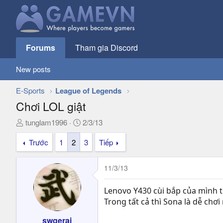
Forums
Tham gia Discord
New posts
E-Sports
League of Legends
Chơi LOL giật
T
N
tunglam1996
2/3/13
h
g
Trước
1
2
3
Tiếp
r
à
e
y
a
g
11/3/13
d
ử
s
i
Lenovo Y430 cùi bắp của mình t
t
Trong tất cả thì Sona là dễ chơi
a
r
swgerai