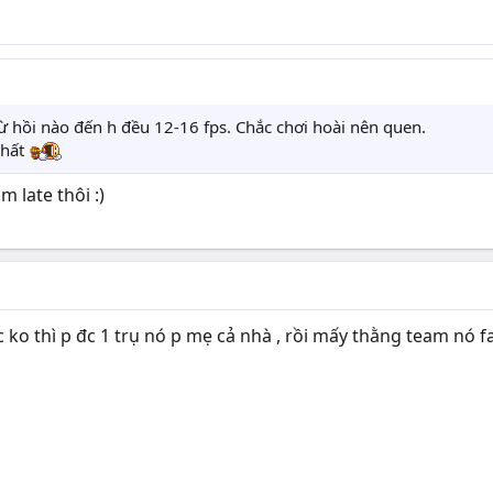
 hồi nào đến h đều 12-16 fps. Chắc chơi hoài nên quen.
nhất
 late thôi :)
 ko thì p đc 1 trụ nó p mẹ cả nhà , rồi mấy thằng team nó f