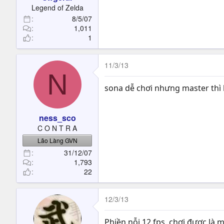
t
Legend of Zelda
e
8/5/07
r
1,011
1
11/3/13
N
sona dễ chơi nhưng master thì 
ness_sco
C O N T R A
Lão Làng GVN
31/12/07
1,793
22
12/3/13
Phiền nỗi 12 fps, chơi được là m