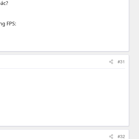
bác?
ng FPS:
#31
#32