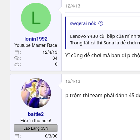
12/4/13
L
swgerai nói:
Lenovo Y430 cùi bắp của mình từ
lonin1992
Trong tất cả thì Sona là dễ chơi 
Youtube Master Race
12/4/13
YI cũng dễ chơi mà bạn đi p chộm
34
0
12/4/13
p trộm thi team phải đánh 45 đc
battle2
Fire in the hole!
Lão Làng GVN
6/3/06