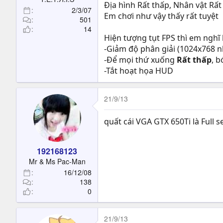
Địa hình Rất thấp, Nhân vật Rất
2/3/07
Em chơi như vậy thấy rất tuyệt
501
14
Hiện tượng tụt FPS thì em nghĩ l
-Giảm độ phân giải (1024x768 nh
-Để mọi thứ xuống
Rất thấp
, 
-Tắt hoạt họa HUD
21/9/13
quất cái VGA GTX 650Ti là Full s
192168123
Mr & Ms Pac-Man
16/12/08
138
0
21/9/13