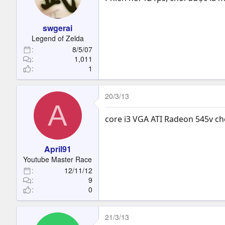
swgerai
Legend of Zelda
8/5/07
1,011
1
20/3/13
A
core i3 VGA ATI Radeon 545v ch
April91
Youtube Master Race
12/11/12
9
0
21/3/13