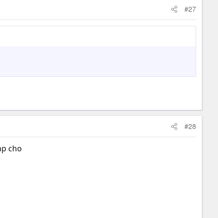
#27
#28
ap cho