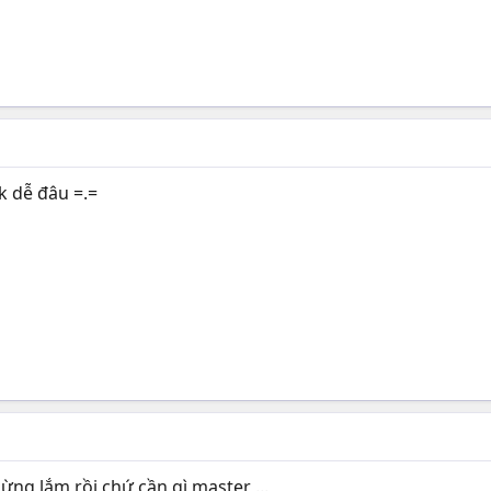
k dễ đâu =.=
ừng lắm rồi chứ cần gì master ...