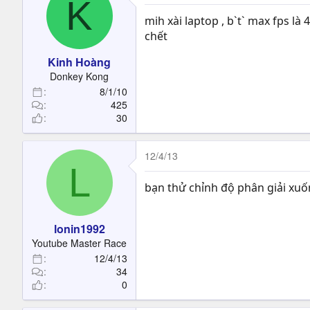
K
mih xài laptop , b`t` max fps là 
chết
Kinh Hoàng
Donkey Kong
8/1/10
425
30
12/4/13
L
bạn thử chỉnh độ phân giải xuố
lonin1992
Youtube Master Race
12/4/13
34
0