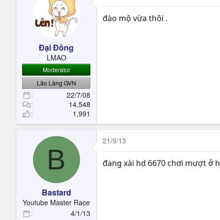
đào mộ vừa thôi .
Đại Đồng
LMAO
Moderator
Lão Làng GVN
22/7/08
14,548
1,991
21/9/13
B
đang xài hd 6670 chơi mượt ở 
Bastard
Youtube Master Race
4/1/13