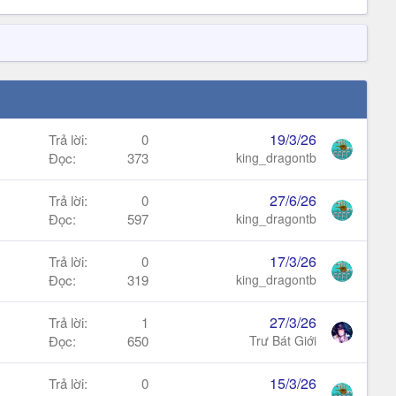
19/3/26
Trả lời
0
Đọc
373
king_dragontb
27/6/26
Trả lời
0
Đọc
597
king_dragontb
17/3/26
Trả lời
0
Đọc
319
king_dragontb
27/3/26
Trả lời
1
Đọc
650
Trư Bát Giới
15/3/26
Trả lời
0