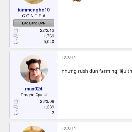
iammenghp10
C O N T R A
Lão Làng GVN
22/2/12
1,769
5,040
12/8/12
nhưng rush dun farm ng liệu t
max024
Dragon Quest
23/3/06
1,239
2
12/8/12