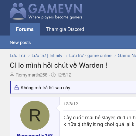
Forums
Tham gia Discord
New posts
Lưu Trữ
Lưu trữ | Infinity
Lưu trữ - game online
Game Nư
CHo mình hỏi chút về Warden !
T
N
Remymartin258
12/8/12
h
g
r
à
Không mở trả lời sau này.
e
y
a
g
12/8/12
d
ử
R
s
i
Cày cuốc mãi bé slayer, đi dun
t
k nữa :( thấy ít ng choi quá lại 
a
r
Remymartin258