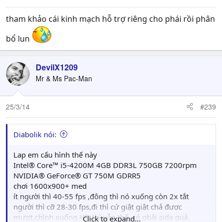
tham khảo cái kinh mạch hỗ trợ riêng cho phái rồi phân
bổ lun
DevilX1209
Mr & Ms Pac-Man
25/3/14
#239
Diabolik nói:
Lap em cấu hình thế này
Intel® Core™ i5-4200M 4GB DDR3L 750GB 7200rpm
NVIDIA® GeForce® GT 750M GDRR5
chơi 1600x900+ med
ít người thì 40-55 fps ,đông thì nó xuống còn 2x tắt
người thì cỡ 28-30 fps,đi thì cứ giật giật chả được
mượt,chình xuống HD thì vẫn thế, có phải sida quá
Click to expand...