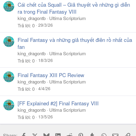
Cái chết của Squall – Giả thuyết về những gì diễn
ra trong Final Fantasy VIII
king_dragontb
Ultima Scriptorium
29/3/26
Trả lời
0
Final Fantasy và những giả thuyết điên rồ nhất của
fan
king_dragontb
Ultima Scriptorium
18/3/26
Trả lời
0
Final Fantasy XIII PC Review
king_dragontb
Ultima Scriptorium
4/4/26
Trả lời
0
[FF Explained #2] Final Fantasy VIII
king_dragontb
Ultima Scriptorium
13/5/26
Trả lời
0
Facebook
X
Bluesky
LinkedIn
Reddit
Pinterest
Tumblr
WhatsApp
Email
Li
Share: