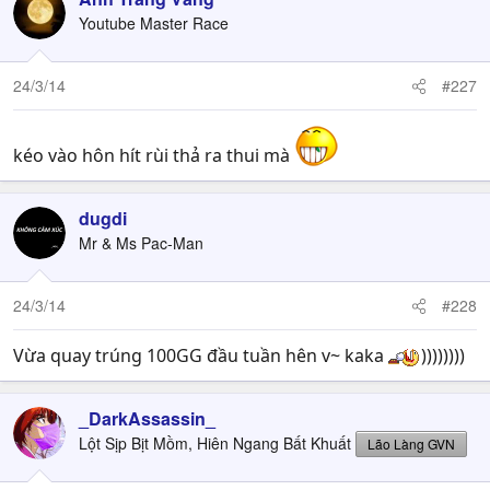
Youtube Master Race
24/3/14
#227
kéo vào hôn hít rùi thả ra thui mà
dugdi
Mr & Ms Pac-Man
24/3/14
#228
Vừa quay trúng 100GG đầu tuần hên v~ kaka
))))))))
_DarkAssassin_
Lột Sịp Bịt Mồm, Hiên Ngang Bất Khuất
Lão Làng GVN