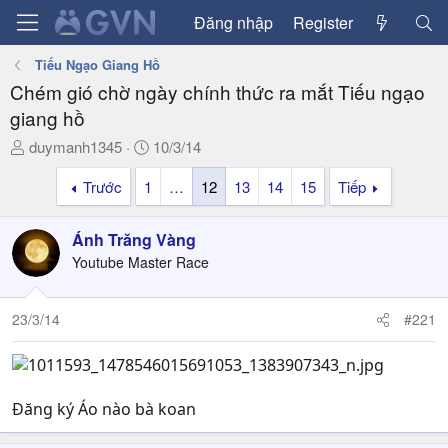
Đăng nhập
Register
Tiếu Ngạo Giang Hồ
Chém gió chờ ngày chính thức ra mắt Tiếu ngạo
giang hồ
T
N
duymanh1345
10/3/14
h
g
Trước
1
…
12
13
14
15
Tiếp
r
à
e
y
a
g
Ánh Trăng Vàng
d
ử
Youtube Master Race
s
i
t
a
23/3/14
#221
r
t
e
r
Đăng ký Áo nào bà koan