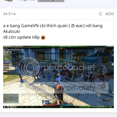
24/3/14
#233
a e bang GameVN cbi thích quán ( đi war) với bang
Akatsuki
sẽ còn update tiếp