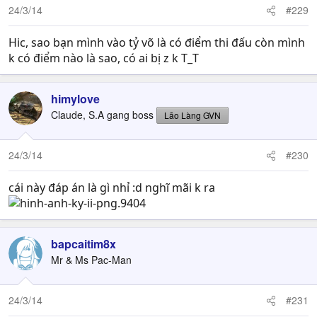
24/3/14
#229
Hic, sao bạn mình vào tỷ võ là có điểm thi đấu còn mình
k có điểm nào là sao, có ai bị z k T_T
himylove
Claude, S.A gang boss
Lão Làng GVN
24/3/14
#230
cái này đáp án là gì nhỉ :d nghĩ mãi k ra
bapcaitim8x
Mr & Ms Pac-Man
24/3/14
#231