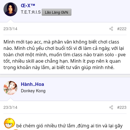
Œ•X™
T.E.T.Я.I.S
Lão Làng GVN
23/3/14
#222
Mình mới tạo acc, mà phân vân không biết chơi class
nào. Mình chủ yếu chơi buổi tối vì đi làm cả ngày, với lại
toàn chơi một mình, muốn tìm class nào train solo - pve
tốt, nhiều skill aoe chẳng hạn. Mình ít pvp nên k quan
trọng khoản này lắm, ai biết tư vấn giúp mình nhé.
Hành..Hoa
Donkey Kong
23/3/14
#223
bé chém gió nhiều thứ lắm ,đừng ai tin và lại gãy