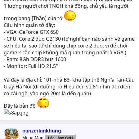
1 lượng người chơi TNGH khá đông, chủ yếu là người
trong bang [Thần] của tớ
Cấu hình quán tớ đây:
- VGA: GeForce GTX 650
- CPU: Core 2 duo G2130 (tớ nghĩ bạn nào sành về game
sẽ hiểu tại sao tớ chỉ dùng chip core 2 duo, vì để chơi
game k cần chip khủng mà quan trọng nhất là VGA )
- Ram: 8Gb DDR3 bus 1600
- Monitor: Full HD 21.5"
Và đây là địa chỉ: 101-nhà B3- khu tập thể Nghĩa Tân-Cầu
Giấy-Hà Nội (đi đường Tô Hiệu đến số 81 nhìn đối diện
có cái ngõ, vào ngõ 20m là đến quán)
Đây là bản đồ
panzertankhung
Mega Man
Lão Làng GVN