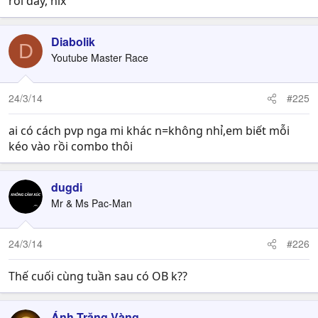
rồi đấy, hix
Diabolik
D
Youtube Master Race
24/3/14
#225
ai có cách pvp nga mi khác n=không nhỉ,em biết mỗi
kéo vào rồi combo thôi
dugdi
Mr & Ms Pac-Man
24/3/14
#226
Thế cuối cùng tuần sau có OB k??
Ánh Trăng Vàng