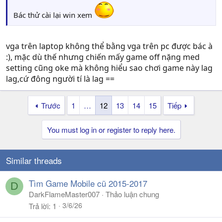
Bác thử cài lại win xem
vga trên laptop không thể bằng vga trên pc được bác à
:), mặc dù thế nhưng chiến mấy game off nặng med
setting cũng oke mà không hiểu sao chơi game này lag
lag,cứ đông người tí là lag ==
Trước
1
…
12
13
14
15
Tiếp
You must log in or register to reply here.
Similar threads
Tìm Game Mobile cũ 2015-2017
D
DarkFlameMaster007
Thảo luận chung
3/6/26
Trả lời
1