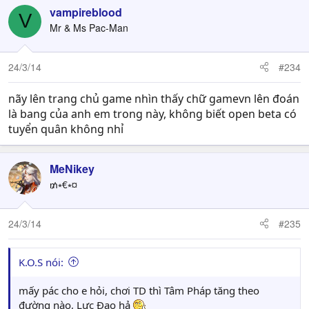
vampireblood
V
Mr & Ms Pac-Man
24/3/14
#234
nãy lên trang chủ game nhìn thấy chữ gamevn lên đoán
là bang của anh em trong này, không biết open beta có
tuyển quân không nhỉ
MeNikey
₥⭒€⭒¤
24/3/14
#235
K.O.S nói:
mấy pác cho e hỏi, chơi TD thì Tâm Pháp tăng theo
đường nào, Lực Đạo hả