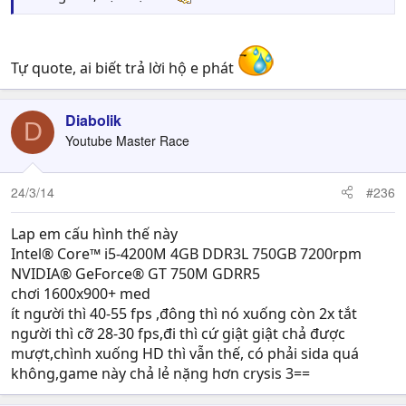
Tự quote, ai biết trả lời hộ e phát
Diabolik
D
Youtube Master Race
24/3/14
#236
Lap em cấu hình thế này
Intel® Core™ i5-4200M 4GB DDR3L 750GB 7200rpm
NVIDIA® GeForce® GT 750M GDRR5
chơi 1600x900+ med
ít người thì 40-55 fps ,đông thì nó xuống còn 2x tắt
người thì cỡ 28-30 fps,đi thì cứ giật giật chả được
mượt,chình xuống HD thì vẫn thế, có phải sida quá
không,game này chả lẻ nặng hơn crysis 3==