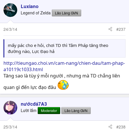
Luxiano
Legend of Zelda
Lão Làng GVN
24/3/14
#237
mấy pác cho e hỏi, chơi TD thì Tâm Pháp tăng theo
đường nào, Lực Đạo hả
http://tieungao.choi.vn/cam-nang/chien-dau/tam-phap-
a10119c1033.html
Tăng sao là tùy ý mỗi người , nhưng mà TD chẳng liên
quan gì đến lực đạo đâu
nướcđá7A3
Lười lắm
Moderator
Lão Làng GVN
25/3/14
#238