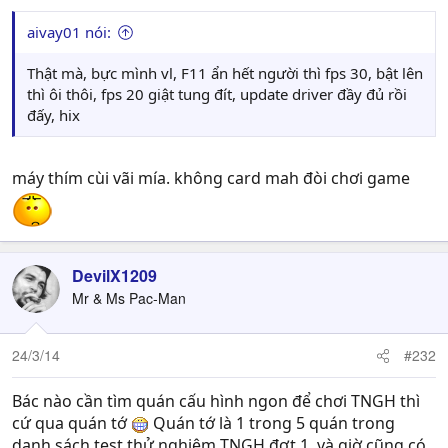
aivay01 nói:
Thật mà, bực mình vl, F11 ẩn hết người thì fps 30, bật lên
thì ôi thôi, fps 20 giật tung đít, update driver đầy đủ rồi
đấy, hix
máy thím cùi vãi mía. không card mah đòi chơi game
DevilX1209
Mr & Ms Pac-Man
24/3/14
#232
Bác nào cần tìm quán cấu hình ngon để chơi TNGH thì
cứ qua quán tớ
Quán tớ là 1 trong 5 quán trong
danh sách test thử nghiệm TNGH đợt 1, và giờ cũng có