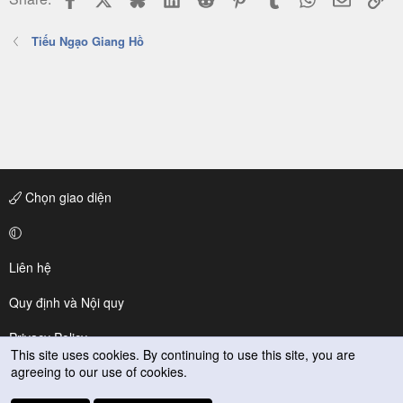
Tiếu Ngạo Giang Hồ
Chọn giao diện
Liên hệ
Quy định và Nội quy
Privacy Policy
This site uses cookies. By continuing to use this site, you are
agreeing to our use of cookies.
Trợ giúp