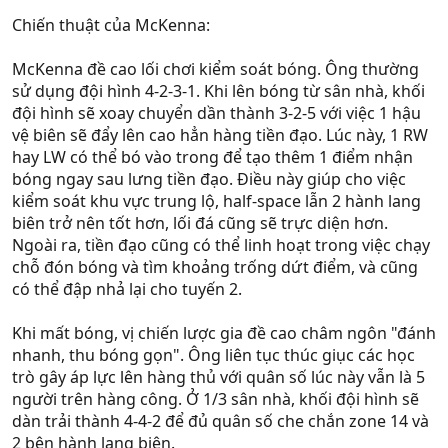
Chiến thuật của McKenna:
McKenna đề cao lối chơi kiểm soát bóng. Ông thường
sử dụng đội hình 4-2-3-1. Khi lên bóng từ sân nhà, khối
đội hình sẽ xoay chuyển dần thành 3-2-5 với việc 1 hậu
vệ biên sẽ đẩy lên cao hẳn hàng tiền đạo. Lúc này, 1 RW
hay LW có thể bó vào trong để tạo thêm 1 điểm nhận
bóng ngay sau lưng tiền đạo. Điều này giúp cho việc
kiểm soát khu vực trung lộ, half-space lẫn 2 hành lang
biên trở nên tốt hơn, lối đá cũng sẽ trực diện hơn.
Ngoài ra, tiền đạo cũng có thể linh hoạt trong việc chạy
chỗ đón bóng và tìm khoảng trống dứt điểm, và cũng
có thể đập nhả lại cho tuyến 2.
Khi mất bóng, vị chiến lược gia đề cao châm ngôn "đánh
nhanh, thu bóng gọn". Ông liên tục thúc giục các học
trò gây áp lực lên hàng thủ với quân số lúc này vẫn là 5
người trên hàng công. Ở 1/3 sân nhà, khối đội hình sẽ
dàn trải thành 4-4-2 để đủ quân số che chắn zone 14 và
2 bên hành lang biên.