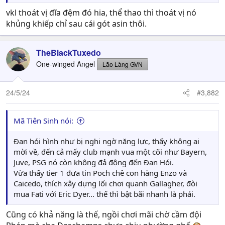
vkl thoát vị đĩa đệm đó hia, thể thao thì thoát vị nó
khủng khiếp chỉ sau cái gót asin thôi.
TheBlackTuxedo
One-winged Angel
Lão Làng GVN
24/5/24
#3,882
Mã Tiên Sinh nói:
Đan hói hình như bị nghi ngờ năng lực, thấy không ai
mời về, đến cả mấy club mạnh vua một cõi như Bayern,
Juve, PSG nó còn không đả động đến Đan Hói.
Vừa thấy tier 1 đưa tin Poch chê con hàng Enzo và
Caicedo, thích xây dựng lối chơi quanh Gallagher, đòi
mua Fati với Eric Dyer... thế thì bật bãi nhanh là phải.
Cũng có khả năng là thế, ngồi chơi mãi chờ cầm đội