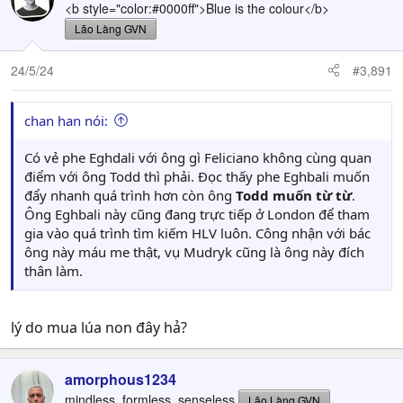
<b style="color:#0000ff">Blue is the colour</b>
Lão Làng GVN
24/5/24
#3,891
chan han nói:
Có vẻ phe Eghdali với ông gì Feliciano không cùng quan
điểm với ông Todd thì phải. Đọc thấy phe Eghbali muốn
đẩy nhanh quá trình hơn còn ông
Todd muốn từ từ
.
Ông Eghbali này cũng đang trực tiếp ở London để tham
gia vào quá trình tìm kiếm HLV luôn. Công nhận với bác
ông này máu me thật, vụ Mudryk cũng là ông này đích
thân làm.
lý do mua lúa non đây hả?
amorphous1234
mindless, formless, senseless
Lão Làng GVN