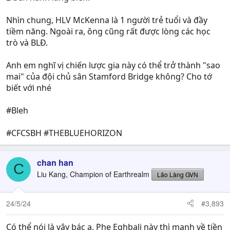
Nhìn chung, HLV McKenna là 1 người trẻ tuổi và đầy
tiềm năng. Ngoài ra, ông cũng rất được lòng các học
trò và BLĐ.
Anh em nghĩ vị chiến lược gia này có thể trở thành "sao
mai" của đội chủ sân Stamford Bridge không? Cho tớ
biết với nhé
#Bleh
#CFCSBH #THEBLUEHORIZON
chan han
C
Liu Kang, Champion of Earthrealm
Lão Làng GVN
24/5/24
#3,893
Có thể nói là vậy bác ạ. Phe Eghbali này thì mạnh về tiền