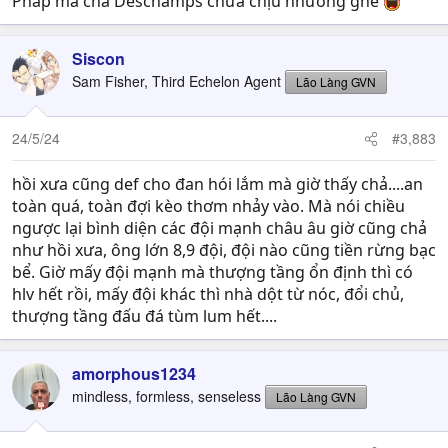
Pháp mà cha Deschamps chưa chịu nhường ghế
Siscon
Sam Fisher, Third Echelon Agent
Lão Làng GVN
24/5/24
#3,883
hồi xưa cũng def cho đan hói lắm mà giờ thấy chả....an
toàn quá, toàn đợi kèo thơm nhảy vào. Mà nói chiều
ngược lại bình diện các đội mạnh châu âu giờ cũng chả
như hồi xưa, ông lớn 8,9 đội, đội nào cũng tiền rừng bạc
bể. Giờ mấy đội mạnh mà thượng tầng ổn định thì có
hlv hết rồi, mấy đội khác thì nhà dột từ nóc, đổi chủ,
thượng tầng đấu đá tùm lum hết....
amorphous1234
mindless, formless, senseless
Lão Làng GVN