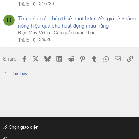
31/7/26
Trả lời
0
2 bên hành lang biên.
Tìm hiểu giải pháp thuê quạt hơi nước giá rẻ chống
Nhìn chung, HLV McKenna là 1 người trẻ tuổi và đầy tiềm
Đ
năng. Ngoài ra, ông cũng rất được lòng các học trò và
nóng hiệu quả cho hoạt động mùa nắng
BLĐ.
Điện Máy Vi Co
Các quảng cáo khác
3/6/26
Trả lời
0
Anh em nghĩ vị chiến lược gia này có thể trở thành "sao
mai" của đội chủ sân Stamford Bridge không? Cho tớ biết
với nhé
Facebook
X
Bluesky
LinkedIn
Reddit
Pinterest
Tumblr
WhatsApp
Email
Li
Share:
#Bleh
Thể thao
#CFCSBH #THEBLUEHORIZON
Chọn giao diện