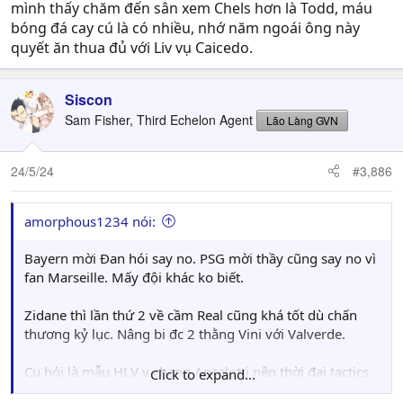
mình thấy chăm đến sân xem Chels hơn là Todd, máu
bóng đá cay cú là có nhiều, nhớ năm ngoái ông này
quyết ăn thua đủ với Liv vụ Caicedo.
Siscon
Sam Fisher, Third Echelon Agent
Lão Làng GVN
24/5/24
#3,886
amorphous1234 nói:
Bayern mời Đan hói say no. PSG mời thầy cũng say no vì
fan Marseille. Mấy đội khác ko biết.
Zidane thì lần thứ 2 về cầm Real cũng khá tốt dù chấn
thương kỷ lục. Nâng bi đc 2 thằng Vini với Valverde.
Cụ hói là mẫu HLV y chang Ancelotti nên thời đại tactics
Click to expand...
triết lý lên ngôi này bị nghi ngờ cũng phải.