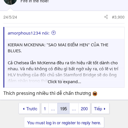
Fire in the hole!
24/5/24
#3,900
amorphous1234 nói:
KIERAN MCKENNA: "SAO MAI ĐIỂM HẸN" CỦA THE
BLUES.
Cả Chelsea lẫn McKenna đều ra tín hiệu rất tốt dành cho
nhau. Và nếu không có điều gì bất ngờ xảy ra, có lẽ vị trí
HLV trưởng của đội chủ sân Stamford Bridge sẽ do ông
đảm nhận trong thời gian tới.
Click to expand...
Vị chiến lược gia 38 tuổi người Bắc Ireland hiện đang dẫn
Thích pressing nhiều thì dễ chấn thương
dắt Ipswich Town ở giải Championship. Đội bóng của
McKenna ghi tới 95 bàn (đứng đầu mùa này), cũng đứng
Trước
1
…
195
…
200
Tiếp
đầu về bàn thắng từ tình huống cố định, và năm sau sẽ
tham dự Premier League. Ngoài ra, ông còn đoạt giải
You must log in or register to reply here.
Huấn luyện viên của năm 2023/2024 tại lễ trao giải LMA