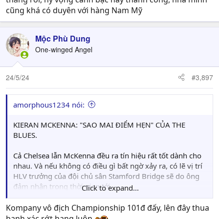
cũng khá có duyên với hàng Nam Mỹ
Mộc Phù Dung
One-winged Angel
24/5/24
#3,897
amorphous1234 nói:
KIERAN MCKENNA: "SAO MAI ĐIỂM HẸN" CỦA THE
BLUES.
Cả Chelsea lẫn McKenna đều ra tín hiệu rất tốt dành cho
nhau. Và nếu không có điều gì bất ngờ xảy ra, có lẽ vị trí
HLV trưởng của đội chủ sân Stamford Bridge sẽ do ông
đảm nhận trong thời gian tới.
Click to expand...
Vị chiến lược gia 38 tuổi người Bắc Ireland hiện đang dẫn
Kompany vô địch Championship 101đ đấy, lên đây thua
dắt Ipswich Town ở giải Championship. Đội bóng của
banh xác rớt hạng luôn