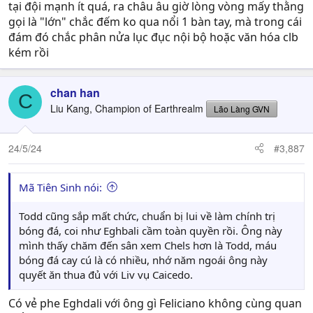
tại đội mạnh ít quá, ra châu âu giờ lòng vòng mấy thằng
gọi là "lớn" chắc đếm ko qua nổi 1 bàn tay, mà trong cái
đám đó chắc phân nửa lục đục nội bộ hoặc văn hóa clb
kém rồi
chan han
C
Liu Kang, Champion of Earthrealm
Lão Làng GVN
24/5/24
#3,887
Mã Tiên Sinh nói:
Todd cũng sắp mất chức, chuẩn bị lui về làm chính trị
bóng đá, coi như Eghbali cầm toàn quyền rồi. Ông này
mình thấy chăm đến sân xem Chels hơn là Todd, máu
bóng đá cay cú là có nhiều, nhớ năm ngoái ông này
quyết ăn thua đủ với Liv vụ Caicedo.
Có vẻ phe Eghdali với ông gì Feliciano không cùng quan