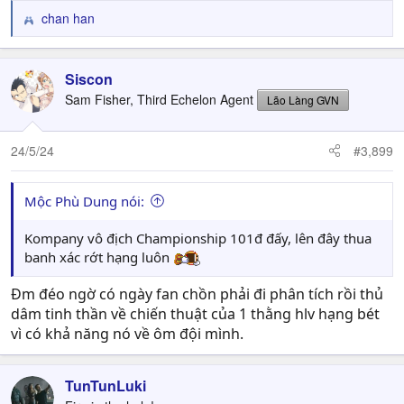
Khi mất bóng, vị chiến lược gia đề cao châm ngôn "đánh
chan han
R
nhanh, thu bóng gọn". Ông liên tục thúc giục các học trò
e
gây áp lực lên hàng thủ với quân số lúc này vẫn là 5
a
người trên hàng công. Ở 1/3 sân nhà, khối đội hình sẽ
c
Siscon
dàn trải thành 4-4-2 để đủ quân số che chắn zone 14 và
t
Sam Fisher, Third Echelon Agent
Lão Làng GVN
2 bên hành lang biên.
i
o
Nhìn chung, HLV McKenna là 1 người trẻ tuổi và đầy tiềm
n
24/5/24
#3,899
năng. Ngoài ra, ông cũng rất được lòng các học trò và
s
:
BLĐ.
Mộc Phù Dung nói:
Anh em nghĩ vị chiến lược gia này có thể trở thành "sao
mai" của đội chủ sân Stamford Bridge không? Cho tớ biết
Kompany vô địch Championship 101đ đấy, lên đây thua
với nhé
banh xác rớt hạng luôn
Đm đéo ngờ có ngày fan chồn phải đi phân tích rồi thủ
#Bleh
dâm tinh thần về chiến thuật của 1 thằng hlv hạng bét
#CFCSBH #THEBLUEHORIZON
vì có khả năng nó về ôm đội mình.
TunTunLuki