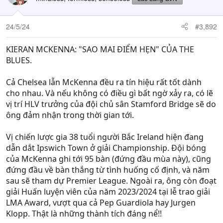
24/5/24
#3,892
KIERAN MCKENNA: "SAO MAI ĐIỂM HẸN" CỦA THE
BLUES.
Cả Chelsea lẫn McKenna đều ra tín hiệu rất tốt dành
cho nhau. Và nếu không có điều gì bất ngờ xảy ra, có lẽ
vị trí HLV trưởng của đội chủ sân Stamford Bridge sẽ do
ông đảm nhận trong thời gian tới.
Vị chiến lược gia 38 tuổi người Bắc Ireland hiện đang
dẫn dắt Ipswich Town ở giải Championship. Đội bóng
của McKenna ghi tới 95 bàn (đứng đầu mùa này), cũng
đứng đầu về bàn thắng từ tình huống cố định, và năm
sau sẽ tham dự Premier League. Ngoài ra, ông còn đoạt
giải Huấn luyện viên của năm 2023/2024 tại lễ trao giải
LMA Award, vượt qua cả Pep Guardiola hay Jurgen
Klopp. Thật là những thành tích đáng nể!!