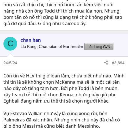
hơn và rất chịu chi, thích nổ bom tấn kèm việc nuôi
hàng nhà còn ông Todd thì thích mua lúa non. Nhưng
bom tấn có nổ thì cũng là dạng trẻ chứ không phải sao
già dơ quá đâu. Giống như Caicedo ấy.
chan han
C
Liu Kang, Champion of Earthrealm
Lão Làng GVN
24/5/24
#3,894
Còn tin về HLV thì giờ loạn lắm, chưa biết như nào. Mình
thì tin là sẽ không chọn McKenna mà sẽ là một cái tên
nào đấy có tiếng tăm hơn. Bởi phe Todd là bên muốn
xây team trẻ thì mới chọn Kenna, nhưng bây giờ phe
Eghbali đang nắm ưu thế thì sẽ chọn người khác.
Vụ Estevao Willian như vậy là cũng xong rồi, bên
Palmeiras đã xác nhận. Nhưng nhìn chú này đá chả có
gì giống Messi mà cũng biệt danh Messinho.