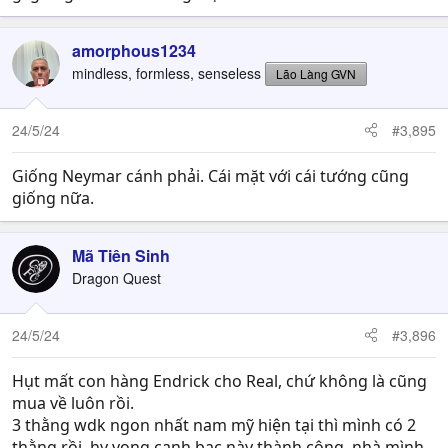
amorphous1234
mindless, formless, senseless
Lão Làng GVN
24/5/24
#3,895
Giống Neymar cánh phải. Cái mặt với cái tướng cũng
giống nữa.
Mã Tiên Sinh
Dragon Quest
24/5/24
#3,896
Hụt mất con hàng Endrick cho Real, chứ không là cũng
mua về luôn rồi.
3 thằng wdk ngon nhất nam mỹ hiện tại thì mình có 2
thằng rồi, hy vọng canh bạc này thành công, nhà mình