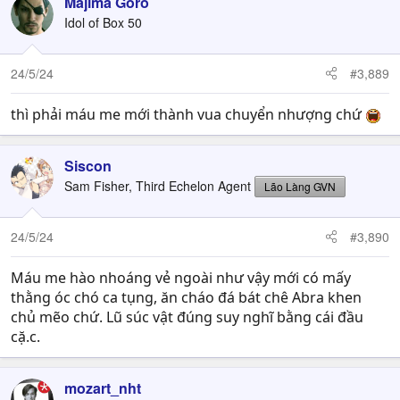
Majima Gorō
Idol of Box 50
24/5/24
#3,889
thì phải máu me mới thành vua chuyển nhượng chứ
Siscon
Sam Fisher, Third Echelon Agent
Lão Làng GVN
24/5/24
#3,890
Máu me hào nhoáng vẻ ngoài như vậy mới có mấy
thằng óc chó ca tụng, ăn cháo đá bát chê Abra khen
chủ mẽo chứ. Lũ súc vật đúng suy nghĩ bằng cái đầu
cặ.c.
mozart_nht