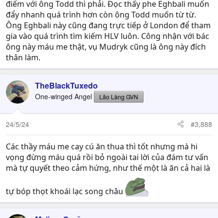
điểm với ông Todd thì phải. Đọc thấy phe Eghbali muốn
đẩy nhanh quá trình hơn còn ông Todd muốn từ từ.
Ông Eghbali này cũng đang trực tiếp ở London để tham
gia vào quá trình tìm kiếm HLV luôn. Công nhận với bác
ông này máu me thật, vụ Mudryk cũng là ông này đích
thân làm.
TheBlackTuxedo
One-winged Angel
Lão Làng GVN
24/5/24
#3,888
Các thầy máu me cay cú ăn thua thì tốt nhưng mà hi
vọng đừng máu quá rồi bỏ ngoài tai lời của đám tư vấn
mà tự quyết theo cảm hứng, như thế một là ăn cả hai là
tự bóp thọt khoái lạc song châu