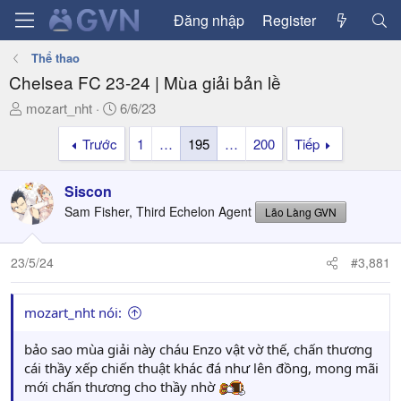
Đăng nhập
Register
Thể thao
Chelsea FC 23-24 | Mùa giải bản lề
T
N
mozart_nht
6/6/23
h
g
Trước
1
…
195
…
200
Tiếp
r
à
e
y
a
g
Siscon
d
ử
Sam Fisher, Third Echelon Agent
Lão Làng GVN
s
i
t
a
23/5/24
#3,881
r
t
mozart_nht nói:
e
r
bảo sao mùa giải này cháu Enzo vật vờ thế, chấn thương
cái thầy xếp chiến thuật khác đá như lên đồng, mong mãi
mới chấn thương cho thầy nhờ