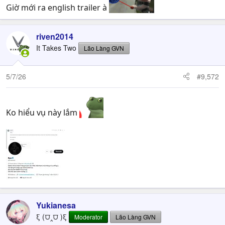
Giờ mới ra english trailer à
riven2014
It Takes Two
Lão Làng GVN
5/7/26
#9,572
Ko hiểu vụ này lắm
Yukianesa
ξ (⩌‸⩌ )ξ
Moderator
Lão Làng GVN