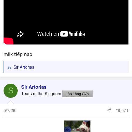
milk tiếp nào
Sir Artorias
R
e
a
c
Sir Artorias
S
t
Tears of the Kingdom
Lão Làng GVN
i
o
n
5/7/26
#9,571
s
: