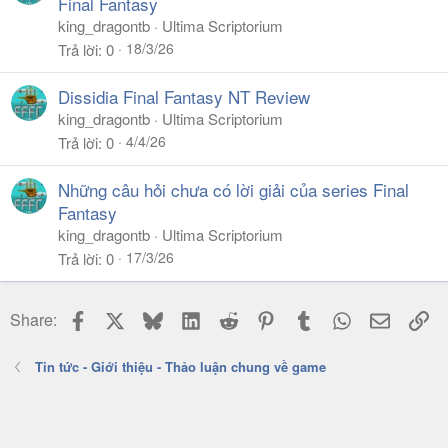
Final Fantasy
king_dragontb
Ultima Scriptorium
18/3/26
Trả lời
0
Dissidia Final Fantasy NT Review
king_dragontb
Ultima Scriptorium
4/4/26
Trả lời
0
Những câu hỏi chưa có lời giải của series Final
Fantasy
king_dragontb
Ultima Scriptorium
17/3/26
Trả lời
0
Facebook
X
Bluesky
LinkedIn
Reddit
Pinterest
Tumblr
WhatsApp
Email
Li
Share:
Tin tức - Giới thiệu - Thảo luận chung về game