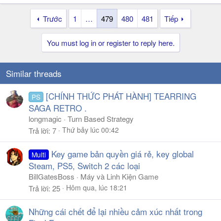
Trước
1
…
479
480
481
Tiếp
You must log in or register to reply here.
Similar threads
[CHÍNH THỨC PHÁT HÀNH] TEARRING
PS
SAGA RETRO .
longmagic
Turn Based Strategy
Thứ bảy lúc 00:42
Trả lời
7
Key game bản quyền giá rẻ, key global
Multi
Steam, PS5, Switch 2 các loại
BillGatesBoss
Máy và Linh Kiện Game
Hôm qua, lúc 18:21
Trả lời
25
Những cái chết để lại nhiều cảm xúc nhất trong