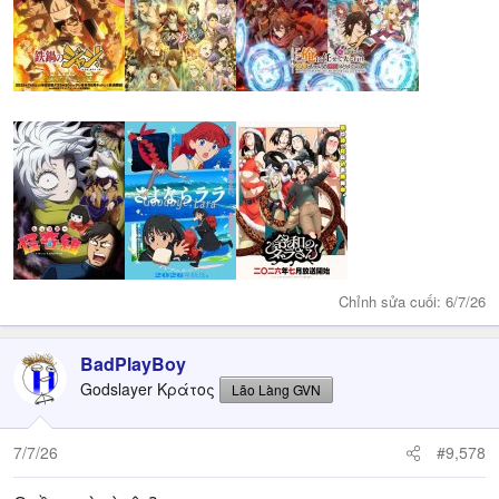
Chỉnh sửa cuối:
6/7/26
BadPlayBoy
Godslayer Κράτος
Lão Làng GVN
7/7/26
#9,578