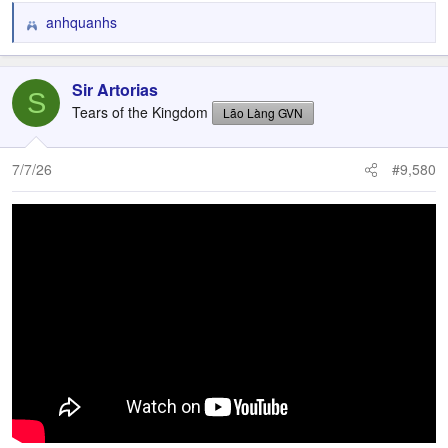
anhquanhs
R
e
a
c
Sir Artorias
S
t
Tears of the Kingdom
Lão Làng GVN
i
o
n
7/7/26
#9,580
s
: