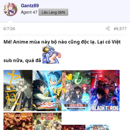
Gantz89
Agent 47
Lão Làng GVN
6/7/26
#9,577
Mé! Anime mùa này bộ nào cũng độc lạ. Lại có Việt
sub nữa, quá đã