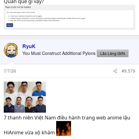
Quần què gì vậy?
RyuK
You Must Construct Additional Pylons
Lão Làng GVN
7/7/26
#9,579
7 thanh niên Việt Nam điều hành trang web anime lậu
HiAnime vừa xộ khám