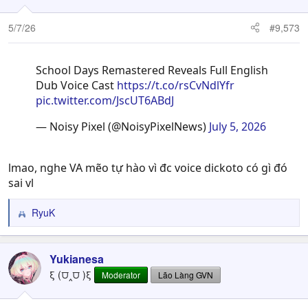
5/7/26
#9,573
School Days Remastered Reveals Full English
Dub Voice Cast
https://t.co/rsCvNdlYfr
pic.twitter.com/JscUT6ABdJ
— Noisy Pixel (@NoisyPixelNews)
July 5, 2026
lmao, nghe VA mẽo tự hào vì đc voice dickoto có gì đó
sai vl
RyuK
R
e
a
c
Yukianesa
t
ξ (⩌‸⩌ )ξ
Moderator
Lão Làng GVN
i
o