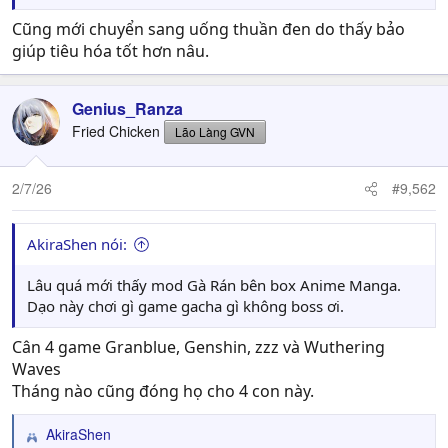
Cũng mới chuyển sang uống thuần đen do thấy bảo
giúp tiêu hóa tốt hơn nâu.
Genius_Ranza
Fried Chicken
Lão Làng GVN
2/7/26
#9,562
AkiraShen nói:
Lâu quá mới thấy mod Gà Rán bên box Anime Manga.
Dạo này chơi gì game gacha gì không boss ơi.
Cân 4 game Granblue, Genshin, zzz và Wuthering
Waves
Tháng nào cũng đóng họ cho 4 con này.
AkiraShen
R