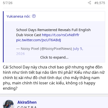
5/7/26
#9,575
Yukianesa nói:
School Days Remastered Reveals Full English
Dub Voice Cast
https://t.co/rsCvNdlYfr
pic.twitter.com/JscUT6ABdJ
— Noisy Pixel (@NoisyPixelNews)
July 5,
2026
Click to expand...
Cái School Day này chưa chơi bao giờ nhưng nghe đồn
lmao, nghe VA mẽo tự hào vì đc voice dickoto có gì đó
hình như tình tiết bại não lắm thì phải? Kiểu như dàn nữ
sai vl
chính bị xài như đồ chơi tình dục cho mấy thằng nam
phụ, main chính thì loser các kiểu, không có happy
ending?
AkiraShen
C O N T R A