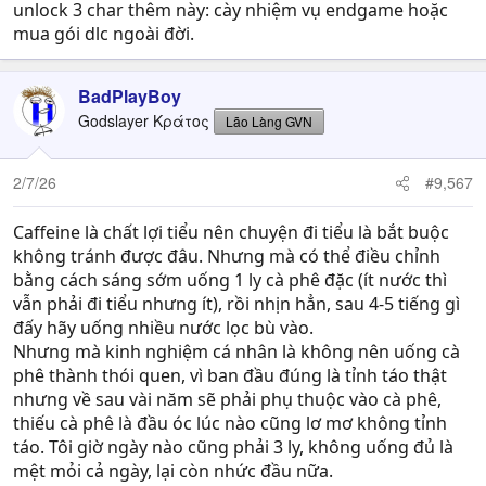
unlock 3 char thêm này: cày nhiệm vụ endgame hoặc
mua gói dlc ngoài đời.
BadPlayBoy
Godslayer Κράτος
Lão Làng GVN
2/7/26
#9,567
Caffeine là chất lợi tiểu nên chuyện đi tiểu là bắt buộc
không tránh được đâu. Nhưng mà có thể điều chỉnh
bằng cách sáng sớm uống 1 ly cà phê đặc (ít nước thì
vẫn phải đi tiểu nhưng ít), rồi nhịn hẳn, sau 4-5 tiếng gì
đấy hãy uống nhiều nước lọc bù vào.
Nhưng mà kinh nghiệm cá nhân là không nên uống cà
phê thành thói quen, vì ban đầu đúng là tỉnh táo thật
nhưng về sau vài năm sẽ phải phụ thuộc vào cà phê,
thiếu cà phê là đầu óc lúc nào cũng lơ mơ không tỉnh
táo. Tôi giờ ngày nào cũng phải 3 ly, không uống đủ là
mệt mỏi cả ngày, lại còn nhức đầu nữa.