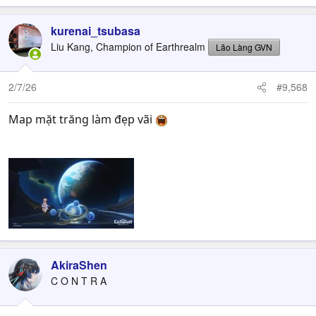
kurenai_tsubasa
Liu Kang, Champion of Earthrealm
Lão Làng GVN
2/7/26
#9,568
Map mặt trăng làm đẹp vãi
AkiraShen
C O N T R A