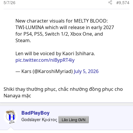
n
5/7/26
#9,574
s
:
New character visuals for MELTY BLOOD:
TWI-LUMINA which will release in early 2027
for PS4, PS5, Switch 1/2, Xbox One, and
Steam.
Len will be voiced by Kaori Ishihara.
pic.twitter.com/niBypRT4iy
— Kars (@KaroshiMyriad)
July 5, 2026
Shiki thay thường phục, chắc nhường đồng phục cho
Nanaya mặc
BadPlayBoy
Godslayer Κράτος
Lão Làng GVN