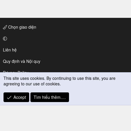
Chọn giao diện
Liên hệ
Quy định và Nội quy
Privacy Policy
This site uses cookies. By continuing to use this site, you are
agreeing to our use of cookies.
Trợ giúp
R
Accept
Tìm hiểu thêm.…
S
S