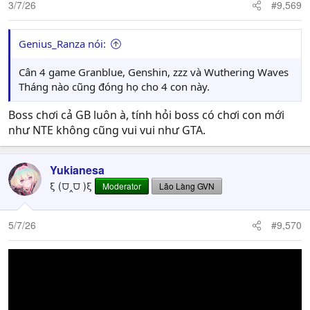
3/7/26
#9,569
Genius_Ranza nói:
Cân 4 game Granblue, Genshin, zzz và Wuthering Waves
Tháng nào cũng đóng họ cho 4 con này.
Boss chơi cả GB luôn à, tính hỏi boss có chơi con mới
như NTE không cũng vui vui như GTA.
Yukianesa
ξ (⩌‸⩌ )ξ
Moderator
Lão Làng GVN
5/7/26
#9,570