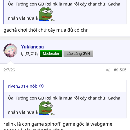
Ủa. Tưởng con GB Relink là mua rồi cày char chứ. Gacha
nhân vật nữa à
gachả chơi thôi chứ cày mua đủ có chr
Yukianesa
ξ (⩌‸⩌ )ξ
Moderator
Lão Làng GVN
2/7/26
#9,565
riven2014 nói:
Ủa. Tưởng con GB Relink là mua rồi cày char chứ. Gacha
nhân vật nữa à
relink là con game spinoff, game gốc là webgame