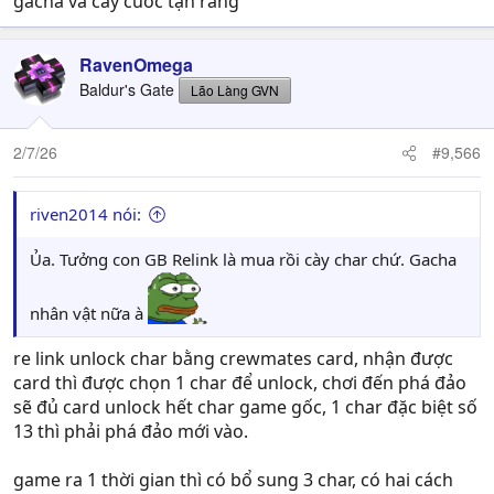
gacha và cày cuốc tận răng
RavenOmega
Baldur's Gate
Lão Làng GVN
2/7/26
#9,566
riven2014 nói:
Ủa. Tưởng con GB Relink là mua rồi cày char chứ. Gacha
nhân vật nữa à
re link unlock char bằng crewmates card, nhận được
card thì được chọn 1 char để unlock, chơi đến phá đảo
sẽ đủ card unlock hết char game gốc, 1 char đặc biệt số
13 thì phải phá đảo mới vào.
game ra 1 thời gian thì có bổ sung 3 char, có hai cách