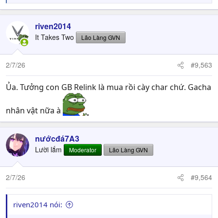
e
a
c
riven2014
t
It Takes Two
Lão Làng GVN
i
o
n
2/7/26
#9,563
s
:
Ủa. Tưởng con GB Relink là mua rồi cày char chứ. Gacha
nhân vật nữa à
nướcđá7A3
Lười lắm
Moderator
Lão Làng GVN
2/7/26
#9,564
riven2014 nói: