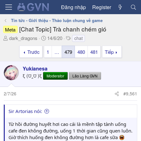
Đăng nhập
Register
Tin tức - Giới thiệu - Thảo luận chung về game
[Chat Topic] Trà chanh chém gió
Meta
T
N
T
dark_dragons
14/6/20
chat
h
g
a
r
à
g
Trước
1
…
479
480
481
Tiếp
e
y
s
a
g
Yukianesa
d
ử
ξ (⩌‸⩌ )ξ
Moderator
Lão Làng GVN
s
i
t
a
2/7/26
#9,561
r
t
e
Sir Artorias nói:
r
Từ hồi đường huyết hơi cao cái là mềnh tập tành uống
cafe đen không đường, uống 1 thời gian cũng quen luôn.
Giờ thích huống đen không đường hơn là cafe sữa