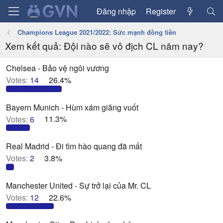
Đăng nhập
Register
Champions League 2021/2022: Sức mạnh đồng tiền
Xem kết quả: Đội nào sẽ vô địch CL năm nay?
Chelsea - Bảo vệ ngôi vương
Votes:
14
26.4%
Bayern Munich - Hùm xám giăng vuốt
Votes:
6
11.3%
Real Madrid - Đi tìm hào quang đã mất
Votes:
2
3.8%
Manchester United - Sự trở lại của Mr. CL
Votes:
12
22.6%