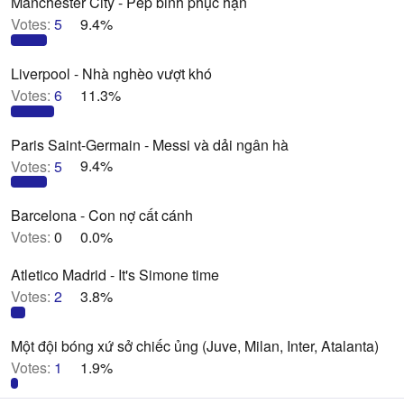
Manchester City - Pep binh phục hận
Votes:
5
9.4%
Liverpool - Nhà nghèo vượt khó
Votes:
6
11.3%
Paris Saint-Germain - Messi và dải ngân hà
Votes:
5
9.4%
Barcelona - Con nợ cất cánh
Votes:
0
0.0%
Atletico Madrid - It's Simone time
Votes:
2
3.8%
Một đội bóng xứ sở chiếc ủng (Juve, Milan, Inter, Atalanta)
Votes:
1
1.9%