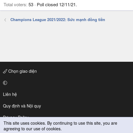
Total voters
53
Poll closed
12/11/21
.
Champions League 2021/2022: Sức mạnh đồng tiền
Chọn giao diện
Liên hệ
Quy định và Nội quy
Privacy Policy
This site uses cookies. By continuing to use this site, you are
agreeing to our use of cookies.
Trợ giúp